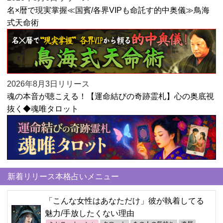
名×暦で現実掌握≪国賓/各界VIPも命託す的中奥儀≫鳥海
式天命術
2026年8月3日リリース
魂の本音が聴こえる！【運命結びの奇跡霊札】心の奥底視
抜く◆魂唯タロット
新着リリース本格占いメニュー
「こんな女性はあなただけ」彼が執着してる
魅力/手放したくない理由