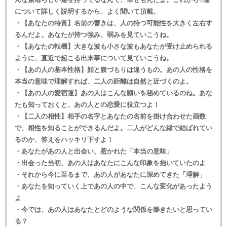
について詳しく説明するから、よく聞いて頂戴。
・【あなたの特質】名前の響きは、人の持つ可能性を大きく左右す
るんだよ。あなたが持つ強み、弱みを見ていこうね。
・【あなたの転機】大きな波も小さな波もあなたが受け止められる
ように、直近で起こる出来事について見ていこうね。
・【あの人の基本性格】顔と腹づもりは違うもの。あの人の性格を
本当の意味で理解すれば、二人の距離は自然と近づくのよ。
・【あの人の愛宿運】あの人はこんな願いを秘めているのね。あな
たも知っておくと、あの人との恋愛に役立つよ！
・【二人の相性】相手の名字とあなたの名前を掛け合わせた画数
で、相性を知ることができるんだよ。二人がどんな縁で結ばれてい
るのか、答えをハッキリ下すよ！
・あなたがあの人と出会い、惹かれた「本当の意味」
・出会った当初、あの人はあなたにこんな印象を抱いていたのよ
・それから今に至るまで、あの人があなたに深めてきた「理解」
・あなたを知っていく上であの人の中で、こんな変化があったよう
よ
・今では、あの人はあなたとどのような関係を築きたいと思ってい
る？