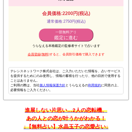
会員価格:2200円(税込)
通常価格:2750円(税込)
一部無料アリ
鑑定に進む
うらなえる本格鑑定の監修者サイトで占います
会員登録(無料)
すると、会員割引価格で購入できます
テレシスネットワーク株式会社は、ご入力いただいた情報を、占いサービス
を提供するためにのみ使用し、情報の蓄積を行ったり、他の目的で使用する
ことはありません。
ご利用の際は、当社
個人情報保護方針
とうらなえるの
利用規約
に同意の上、
必要情報をご入力ください。
進展しない片思い…2人の恋転機、
あの人との恋が叶うかがわかる！
↓【無料占い】水晶玉子の恋愛占い↓