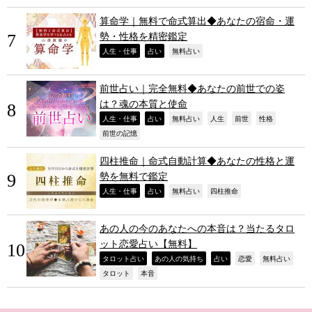
算命学｜無料で命式算出◆あなたの宿命・運
勢・性格を精密鑑定
,
,
,
人生・仕事
占い
無料占い
前世占い｜完全無料◆あなたの前世での姿
は？魂の本質と使命
,
,
,
,
,
,
人生・仕事
占い
無料占い
人生
前世
性格
,
前世の記憶
四柱推命｜命式自動計算◆あなたの性格と運
勢を無料で鑑定
,
,
,
,
人生・仕事
占い
無料占い
四柱推命
あの人の今のあなたへの本音は？当たるタロ
ット恋愛占い【無料】
,
,
,
,
,
タロット占い
あの人の気持ち
占い
恋愛
無料占い
,
,
タロット
本音