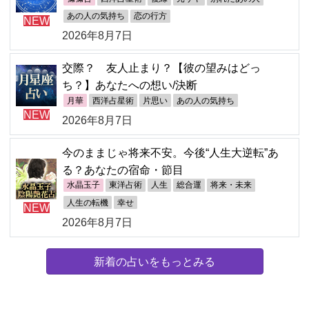
あの人の気持ち
恋の行方
NEW
2026年8月7日
交際？ 友人止まり？【彼の望みはどっ
ち？】あなたへの想い/決断
月華
西洋占星術
片思い
あの人の気持ち
NEW
2026年8月7日
今のままじゃ将来不安。今後“人生大逆転”あ
る？あなたの宿命・節目
水晶玉子
東洋占術
人生
総合運
将来・未来
人生の転機
幸せ
NEW
2026年8月7日
新着の占いをもっとみる