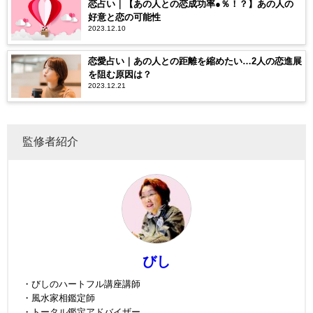
恋占い｜【あの人との恋成功率●％！？】あの人の
好意と恋の可能性
2023.12.10
恋愛占い｜あの人との距離を縮めたい…2人の恋進展
を阻む原因は？
2023.12.21
監修者紹介
びし
・びしのハートフル講座講師
・風水家相鑑定師
・トータル鑑定アドバイザー