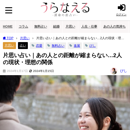
ログイン
HOME
コラム
無料占い
結婚
片思い
人生・仕事
あの人の気持ち
TOP
片思い
片思い占い｜あの人との距離が縮まらない…2人の現状・理想
の関係
片思い
占い
恋愛
無料占い
進展
びし
片思い占い｜あの人との距離が縮まらない…2人
の現状・理想の関係
びし
2024年1月17日
2024年1月15日