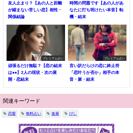
友人止まり？【あの人と距離
時間の問題です【あの人があ
が縮まない苦しい恋】相性・
なたに打ち明けたい本音】転
関係結論
機・結末
プレミアム占い
プレミアム占い
頑張るだけ無駄？【恋の結末
言い訳だらけの恋に終止符
は●●】2人の現状・次の展
「恋叶うか否か」相手の本
開・恋結末
音・脈・結末
関連キーワード
恋愛
無料占い
進展
びし