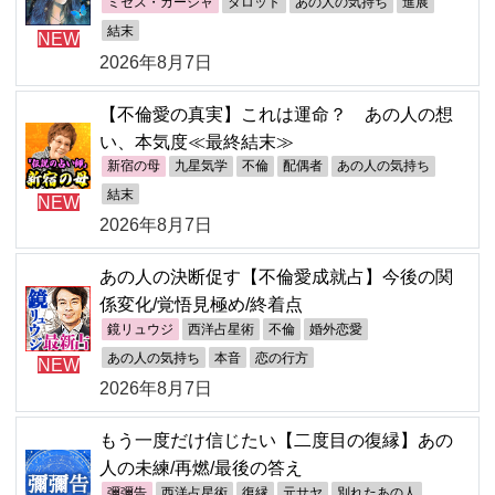
ミセス・カーシャ
タロット
あの人の気持ち
進展
結末
NEW
2026年8月7日
【不倫愛の真実】これは運命？ あの人の想
い、本気度≪最終結末≫
新宿の母
九星気学
不倫
配偶者
あの人の気持ち
結末
NEW
2026年8月7日
あの人の決断促す【不倫愛成就占】今後の関
係変化/覚悟見極め/終着点
鏡リュウジ
西洋占星術
不倫
婚外恋愛
あの人の気持ち
本音
恋の行方
NEW
2026年8月7日
もう一度だけ信じたい【二度目の復縁】あの
人の未練/再燃/最後の答え
彌彌告
西洋占星術
復縁
元サヤ
別れたあの人