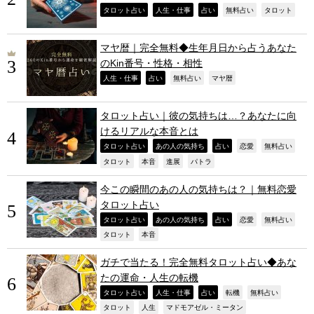
,
,
,
,
,
タロット占い
人生・仕事
占い
無料占い
タロット
マヤ暦｜完全無料◆生年月日から占うあなた
のKin番号・性格・相性
,
,
,
,
人生・仕事
占い
無料占い
マヤ暦
タロット占い｜彼の気持ちは…？あなたに向
けるリアルな本音とは
,
,
,
,
,
タロット占い
あの人の気持ち
占い
恋愛
無料占い
,
,
,
,
タロット
本音
進展
パトラ
今この瞬間のあの人の気持ちは？｜無料恋愛
タロット占い
,
,
,
,
,
タロット占い
あの人の気持ち
占い
恋愛
無料占い
,
,
タロット
本音
ガチで当たる！完全無料タロット占い◆あな
たの運命・人生の転機
,
,
,
,
,
タロット占い
人生・仕事
占い
転機
無料占い
,
,
,
タロット
人生
マドモアゼル・ミータン