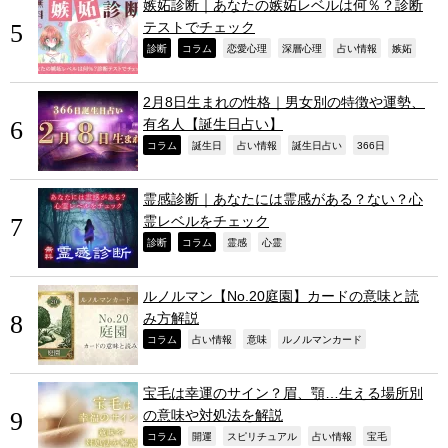
嫉妬診断｜あなたの嫉妬レベルは何％？診断
テストでチェック
,
,
,
,
,
,
診断
コラム
恋愛心理
深層心理
占い情報
嫉妬
2月8日生まれの性格｜男女別の特徴や運勢、
有名人【誕生日占い】
,
,
,
,
,
コラム
誕生日
占い情報
誕生日占い
366日
霊感診断｜あなたには霊感がある？ない？心
霊レベルをチェック
,
,
,
,
診断
コラム
霊感
心霊
ルノルマン【No.20庭園】カードの意味と読
み方解説
,
,
,
,
コラム
占い情報
意味
ルノルマンカード
宝毛は幸運のサイン？眉、顎…生える場所別
の意味や対処法を解説
,
,
,
,
,
コラム
開運
スピリチュアル
占い情報
宝毛