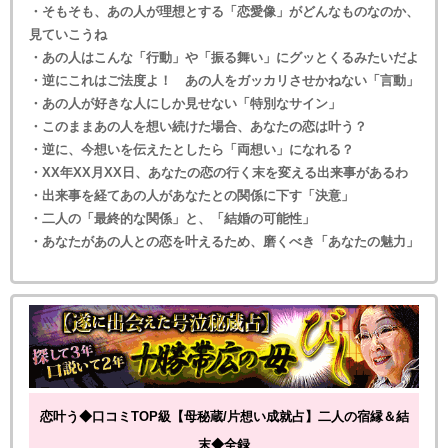
・そもそも、あの人が理想とする「恋愛像」がどんなものなのか、
見ていこうね
・あの人はこんな「行動」や「振る舞い」にグッとくるみたいだよ
・逆にこれはご法度よ！ あの人をガッカリさせかねない「言動」
・あの人が好きな人にしか見せない「特別なサイン」
・このままあの人を想い続けた場合、あなたの恋は叶う？
・逆に、今想いを伝えたとしたら「両想い」になれる？
・XX年XX月XX日、あなたの恋の行く末を変える出来事があるわ
・出来事を経てあの人があなたとの関係に下す「決意」
・二人の「最終的な関係」と、「結婚の可能性」
・あなたがあの人との恋を叶えるため、磨くべき「あなたの魅力」
恋叶う◆口コミTOP級【母秘蔵/片想い成就占】二人の宿縁＆結
末◆全録