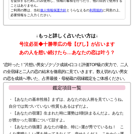
を提供するためにのみ使用し、情報の蓄積を行ったり、他の目的で使用する
ことはありません。
ご利用の際は、当社
個人情報保護方針
とうらなえるの
利用規約
に同意の上、
必要情報をご入力ください。
↓もっと詳しく占いたい方は↓
号泣必至◆十勝帯広の母【びし】が占います
あの人を想い続けたら…あなたの恋は叶う？
“恋叶った！”片想い男女ゾクゾク成就×口コミ評価TOP級の実力で、二人
の全宿縁と二人の恋の結末を徹底的に見ていきます。数え切れない男女
の恋を成就へ導いた、占界最後・母秘蔵の宿縁鑑定をご体感ください。
鑑定項目一覧
・【あなたの基本性格】まずは、あなたのお人柄を見ていこうね。
自分では気づいていない性質もあるはずだよ。
・【あなたの宿運】生まれた時に運勢は8割決まるんだよ。あなた
が授かった宿運について話すよ。
・【あなたの強運】あなたの場合、特に○運が秀でているね！ こ
んな素晴らしい運を持ってるなんて、幸せもんだよ。これから○運