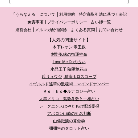
「うらなえる」について
利用規約
特定商取引法に基づく表記
免責事項
プライバシーポリシー
占い師一覧
運営会社
メルマガ配信解除
よくある質問
お問い合わせ
【人気の関連サイト】
木下レオン 帝王数
村野弘味の招運推命
Love Me Doの占い
水晶玉子 陰陽艶花占
鏡リュウジ│精密ホロスコープ
イヴルルド遙華の数秘術 マインドナンバー
Ｋｅｉｋｏ◆ルナロジー占い
大串ノリコ 紫微斗数と手相占い
シークエンスはやともの怪談霊視
アポロン山崎の姓名判断
山倭厭魏の算命学
彌彌告のタロット占い