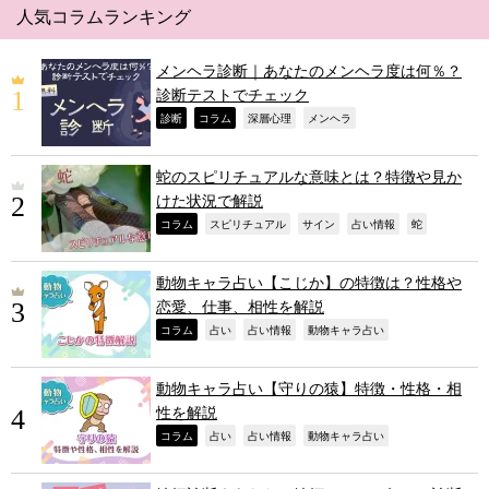
人気コラムランキング
メンヘラ診断｜あなたのメンヘラ度は何％？
診断テストでチェック
,
,
,
,
診断
コラム
深層心理
メンヘラ
蛇のスピリチュアルな意味とは？特徴や見か
けた状況で解説
,
,
,
,
,
コラム
スピリチュアル
サイン
占い情報
蛇
動物キャラ占い【こじか】の特徴は？性格や
恋愛、仕事、相性を解説
,
,
,
,
コラム
占い
占い情報
動物キャラ占い
動物キャラ占い【守りの猿】特徴・性格・相
性を解説
,
,
,
,
コラム
占い
占い情報
動物キャラ占い