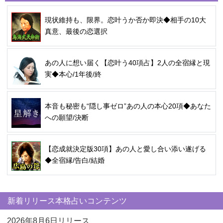
現状維持も、限界。恋叶うか否か即決◆相手の10大
真意、最後の恋選択
あの人に想い届く【恋叶う40項占】2人の全宿縁と現
実◆本心/1年後/終
本音も秘密も“隠し事ゼロ”あの人の本心20項◆あなた
への願望/決断
【恋成就決定版30項】あの人と愛し合い添い遂げる
◆全宿縁/告白/結婚
新着リリース本格占いコンテンツ
2026年8月6日リリース