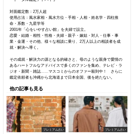
対面鑑定数：2万人超
使用占法：風水家相・風水方位・手相・人相・姓名学・四柱推
命・系数・九星学等
2001年「心をいやす占い館」を夫婦で設立。
恋愛・結婚・相性・性格・夫婦・親子・嫁姑・対人・仕事・事
業・金運・その他、様々な相談に乗り、2万人以上の相談者を成
就・解決へ導く。
その成就・解決力の源となる的確さと、母のような親身で愛情の
あるハートフルなアドバイスで多くのファンを集め、テレビ・ラ
ジオ・新聞・雑誌……マスコミからのオファー殺到中！ さらに
鑑定依頼者も沖縄から北海道まで日本全国、後を絶たない。
他の記事も見る
プレミアム占い
プレミアム占い