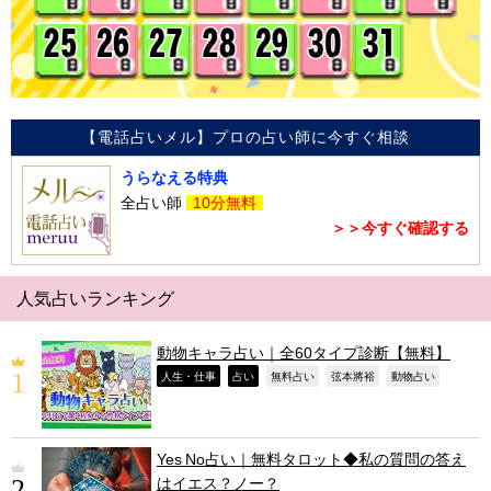
【電話占いメル】プロの占い師に今すぐ相談
うらなえる特典
全占い師
10分無料
＞＞今すぐ確認する
人気占いランキング
動物キャラ占い｜全60タイプ診断【無料】
,
,
,
,
,
人生・仕事
占い
無料占い
弦本將裕
動物占い
Yes No占い｜無料タロット◆私の質問の答え
はイエス？ノー？