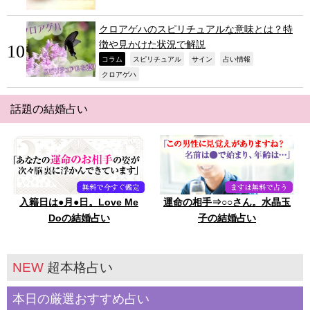
クロアゲハのスピリチュアルな意味とは？特
徴や見かけた状況で解説
,
,
,
,
コラム
スピリチュアル
サイン
占い情報
,
クロアゲハ
話題の結婚占い
入籍日は●月●日。Love Me
運命の相手⇒○○さん。水晶玉
Doの結婚占い
子の結婚占い
NEW
超本格占い
本日の厳選おすすめ占い