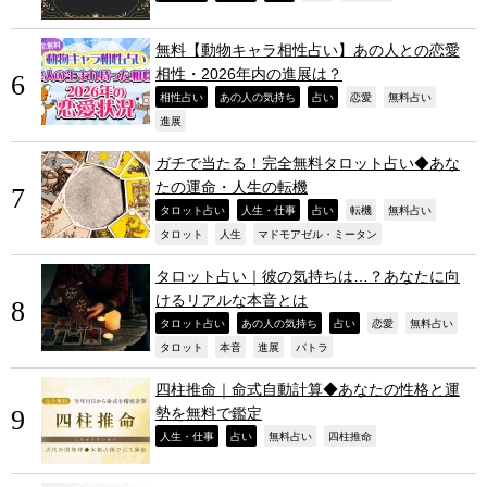
無料【動物キャラ相性占い】あの人との恋愛
相性・2026年内の進展は？
,
,
,
,
,
相性占い
あの人の気持ち
占い
恋愛
無料占い
,
進展
ガチで当たる！完全無料タロット占い◆あな
たの運命・人生の転機
,
,
,
,
,
タロット占い
人生・仕事
占い
転機
無料占い
,
,
,
タロット
人生
マドモアゼル・ミータン
タロット占い｜彼の気持ちは…？あなたに向
けるリアルな本音とは
,
,
,
,
,
タロット占い
あの人の気持ち
占い
恋愛
無料占い
,
,
,
,
タロット
本音
進展
パトラ
四柱推命｜命式自動計算◆あなたの性格と運
勢を無料で鑑定
,
,
,
,
人生・仕事
占い
無料占い
四柱推命