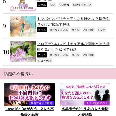
,
,
,
,
コラム
占い
占い情報
動物キャラ占い
トンボのスピリチュアルな意味とは？特徴や
見かけた状況で解説
,
,
,
,
,
コラム
スピリチュアル
サイン
占い情報
トンボ
クロアゲハのスピリチュアルな意味とは？特
徴や見かけた状況で解説
,
,
,
,
コラム
スピリチュアル
サイン
占い情報
,
クロアゲハ
話題の不倫占い
Love Me Doが占う、2人の不
水晶玉子が占うあの人の覚悟
倫愛と結末
と愛結論