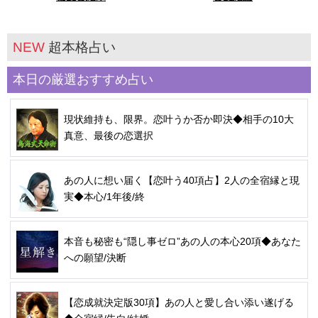
NEW
超本格占い
本日の厳選おすすめ占い
現状維持も、限界。恋叶うか否か即決◆相手の10大
真意、最後の恋選択
あの人に想い届く【恋叶う40項占】2人の全宿縁と現
実◆本心/1年後/終
本音も秘密も“隠し事ゼロ”あの人の本心20項◆あなた
への願望/決断
【恋成就決定版30項】あの人と愛し合い添い遂げる