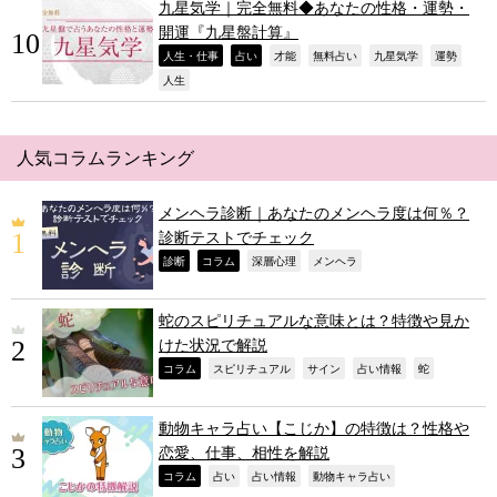
九星気学｜完全無料◆あなたの性格・運勢・
開運『九星盤計算』
,
,
,
,
,
,
人生・仕事
占い
才能
無料占い
九星気学
運勢
,
人生
人気コラムランキング
メンヘラ診断｜あなたのメンヘラ度は何％？
診断テストでチェック
,
,
,
,
診断
コラム
深層心理
メンヘラ
蛇のスピリチュアルな意味とは？特徴や見か
けた状況で解説
,
,
,
,
,
コラム
スピリチュアル
サイン
占い情報
蛇
動物キャラ占い【こじか】の特徴は？性格や
恋愛、仕事、相性を解説
,
,
,
,
コラム
占い
占い情報
動物キャラ占い