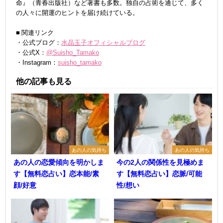
命』（青春出版社）など著書も多数。独自の占術を通じて、多く
の人々に開運のヒントを届け続けている。
■ 関連リンク
・公式ブログ：
水晶玉子オフィシャルブログ
・公式X：
@Suisho_Tamako
・Instagram：
suisho_tamako
他の記事も見る
あの人の気持ち
あの人の気持ち
あの人の恋愛傾向を明かしま
今の2人の関係性を見極めま
す【無料恋占い】恋本能/素
す【無料恋占い】恋脈/可能
顔/好意
性/想い