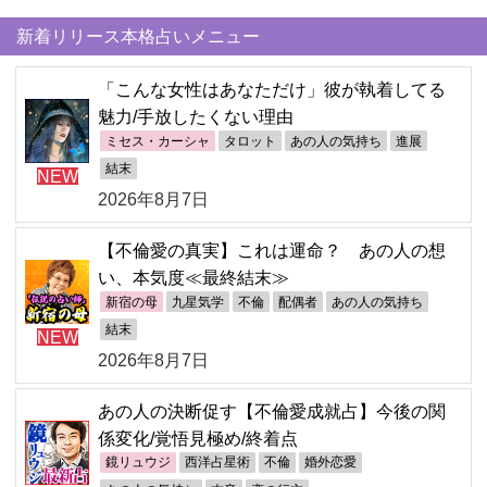
新着リリース本格占いメニュー
「こんな女性はあなただけ」彼が執着してる
魅力/手放したくない理由
ミセス・カーシャ
タロット
あの人の気持ち
進展
結末
NEW
2026年8月7日
【不倫愛の真実】これは運命？ あの人の想
い、本気度≪最終結末≫
新宿の母
九星気学
不倫
配偶者
あの人の気持ち
結末
NEW
2026年8月7日
あの人の決断促す【不倫愛成就占】今後の関
係変化/覚悟見極め/終着点
鏡リュウジ
西洋占星術
不倫
婚外恋愛