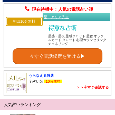
現在待機中：人気の電話占い師
星 アリア先生
初回10分無料
霊感・霊視 霊感タロット 霊聴 オラク
ルカード タロット 心理カウンセリング
チャネリング
今すぐ電話鑑定を受ける▶
うらなえる特典
全占い師
10分無料
＞＞今すぐ確認する
人気占いランキング