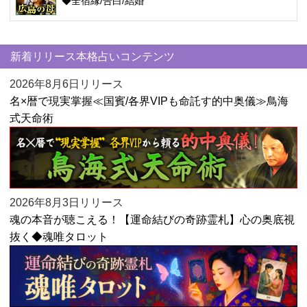
◆全宿縁/告白/結婚
新着リリース本格占いコンテンツ
2026年8月6日リリース
名×暦で現実掌握≪国賓/各界VIPも命託す的中奥儀≫鳥海
式天命術
2026年8月3日リリース
魂の本音が聴こえる！【運命結びの奇跡霊札】心の奥底視
抜く◆魂唯タロット