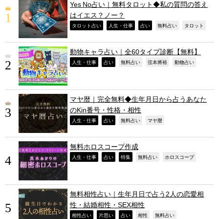
Yes No占い｜無料タロット◆私の質問の答え
はイエス？ノー？
,
,
,
,
,
タロット占い
人生・仕事
占い
無料占い
タロット
動物キャラ占い｜全60タイプ診断【無料】
,
,
,
,
,
人生・仕事
占い
無料占い
弦本將裕
動物占い
マヤ暦｜完全無料◆生年月日から占うあなた
のKin番号・性格・相性
,
,
,
,
人生・仕事
占い
無料占い
マヤ暦
無料ホロスコープ作成
,
,
,
,
,
人生・仕事
占い
特集
無料占い
ホロスコープ
無料相性占い｜生年月日で占う2人の恋愛相
性・結婚相性・SEX相性
,
,
,
,
,
相性占い
片思い
占い
相性
無料占い