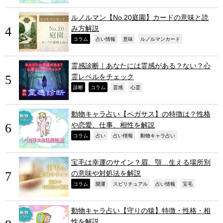
ルノルマン【No.20庭園】カードの意味と読
み方解説
,
,
,
,
コラム
占い情報
意味
ルノルマンカード
霊感診断｜あなたには霊感がある？ない？心
霊レベルをチェック
,
,
,
,
診断
コラム
霊感
心霊
動物キャラ占い【ペガサス】の特徴は？性格
や恋愛、仕事、相性を解説
,
,
,
,
コラム
占い
占い情報
動物キャラ占い
宝毛は幸運のサイン？眉、顎…生える場所別
の意味や対処法を解説
,
,
,
,
,
コラム
開運
スピリチュアル
占い情報
宝毛
動物キャラ占い【守りの猿】特徴・性格・相
性を解説