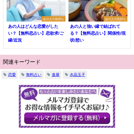
あの人の気持ち
あの人の気持ち
あの人はどんな恋愛がした
あの人と強い縁で結ばれて
い？【無料恋占い】恋欲求/ご
る？【無料恋占い】関係性/現
縁/近況
状/想い
関連キーワード
恋愛
無料占い
進展
水晶玉子