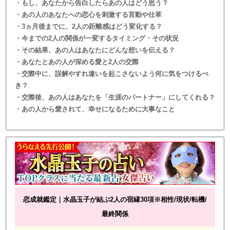
・もし、あなたから告白したらあの人はどう思う？
・あの人のあなたへの恋心を刺激する言動や仕草
・3ヵ月後までに、2人の距離感はどう変化する？
・今までの2人の関係が一変するタイミング・その状況
・その結果、あの人はあなたにどんな想いを伝える？
・あなたとあの人が深める愛と2人の交際
・交際中に、誤解やすれ違いを起こさないよう何に気をつけるべ
き？
・交際後、あの人はあなたを「生涯のパートナー」にしてくれる？
・あの人から愛されて、幸せになるために大事なこと
恋成就鑑定｜水晶玉子が結ぶ2人の宿縁30項※相性/現状/転機/
最終関係