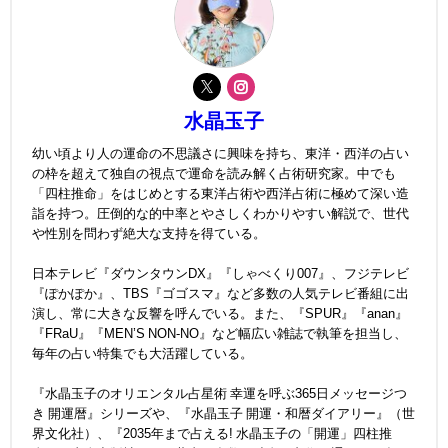
水晶玉子
幼い頃より人の運命の不思議さに興味を持ち、東洋・西洋の占い
の枠を超えて独自の視点で運命を読み解く占術研究家。中でも
「四柱推命」をはじめとする東洋占術や西洋占術に極めて深い造
詣を持つ。圧倒的な的中率とやさしくわかりやすい解説で、世代
や性別を問わず絶大な支持を得ている。
日本テレビ『ダウンタウンDX』『しゃべくり007』、フジテレビ
『ぽかぽか』、TBS『ゴゴスマ』など多数の人気テレビ番組に出
演し、常に大きな反響を呼んでいる。また、『SPUR』『anan』
『FRaU』『MEN’S NON-NO』など幅広い雑誌で執筆を担当し、
毎年の占い特集でも大活躍している。
『水晶玉子のオリエンタル占星術 幸運を呼ぶ365日メッセージつ
き 開運暦』シリーズや、『水晶玉子 開運・和暦ダイアリー』（世
界文化社）、『2035年まで占える! 水晶玉子の「開運」四柱推