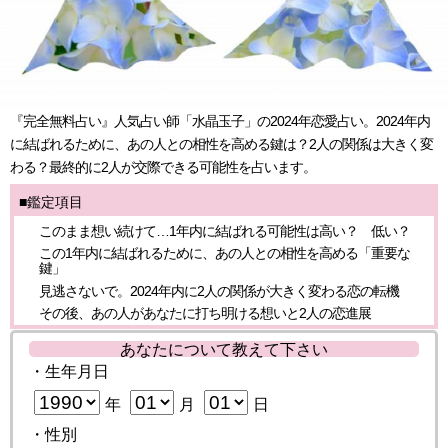
『完全無料占い』人気占い師「水晶玉子」の2024年恋愛占い。2024年内
に結ばれるために、あの人との相性を高める鍵は？2人の関係は大きく変
わる？最終的に2人が交際できる可能性を占います。
■鑑定項目
このまま想い続けて…1年内に結ばれる可能性は高い？ 低い？
この1年内に結ばれるために、あの人との相性を高める「重要な
鍵」
見逃さないで。2024年内に2人の関係が大きく変わる恋の転機
その後、あの人があなたに打ち明ける想いと2人の恋進展
あなたについて教えて下さい
・生年月日
年
月
日
・性別