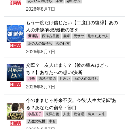
あの人の気持ち
本音
恋の行方
NEW
2026年8月7日
もう一度だけ信じたい【二度目の復縁】あの
人の未練/再燃/最後の答え
彌彌告
西洋占星術
復縁
元サヤ
別れたあの人
あの人の気持ち
恋の行方
NEW
2026年8月7日
交際？ 友人止まり？【彼の望みはどっ
ち？】あなたへの想い/決断
月華
西洋占星術
片思い
あの人の気持ち
NEW
2026年8月7日
今のままじゃ将来不安。今後“人生大逆転”あ
る？あなたの宿命・節目
水晶玉子
東洋占術
人生
総合運
将来・未来
人生の転機
幸せ
NEW