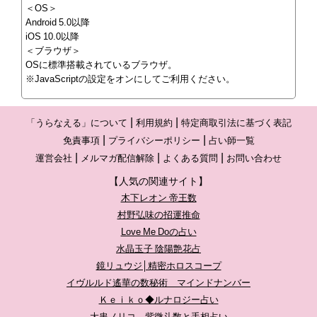
＜OS＞
Android 5.0以降
iOS 10.0以降
＜ブラウザ＞
OSに標準搭載されているブラウザ。
※JavaScriptの設定をオンにしてご利用ください。
「うらなえる」について
利用規約
特定商取引法に基づく表記
免責事項
プライバシーポリシー
占い師一覧
運営会社
メルマガ配信解除
よくある質問
お問い合わせ
【人気の関連サイト】
木下レオン 帝王数
村野弘味の招運推命
Love Me Doの占い
水晶玉子 陰陽艶花占
鏡リュウジ│精密ホロスコープ
イヴルルド遙華の数秘術 マインドナンバー
Ｋｅｉｋｏ◆ルナロジー占い
大串ノリコ 紫微斗数と手相占い