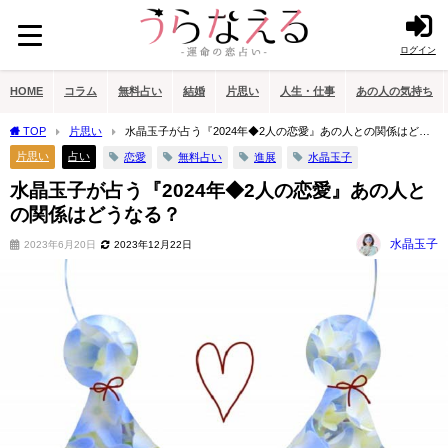
ログイン
HOME
コラム
無料占い
結婚
片思い
人生・仕事
あの人の気持ち
TOP
片思い
水晶玉子が占う『2024年◆2人の恋愛』あの人との関係はどう
なる？
片思い
占い
恋愛
無料占い
進展
水晶玉子
水晶玉子が占う『2024年◆2人の恋愛』あの人と
の関係はどうなる？
水晶玉子
2023年6月20日
2023年12月22日