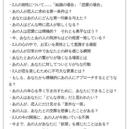
・2人の相性について……「結婚の場合」「恋愛の場合」
・あの人が恋人に求める第一条件は？
・あなたはあの人にどんな第一印象を与えた？
・あの人はどんな時に恋人が欲しくなる？
・あの人は恋愛には積極的？ それとも奥手なほう？
・今、あなたとあの人の気持ちはどの程度一致している？
・2人の心の中で、お互いを異性として意識する場面
・あの人が日常の中であなたとの絆を感じる瞬間
・あなたとあの人の繋がりが強くなる場面とは
・あの人が、あなたに対してついとりがちな行動
・2人が恋を楽しむために不可欠な要素とは？
・もしも、あなたから積極的にあの人にアプローチするとどうな
る？
・あの人の本心を早く引き出すために、あなたにできることは？
・あの人はあなたに「どんな存在」だと思われたい？
・あの人が、恋人にだけ見せる「意外な一面」
・あの人は、あなたとの交際を想像したことがある？
・2人の今の関係に、あの人が今抱いている不満
・今まで、あの人があなたに「欲望」を感じたことはある？