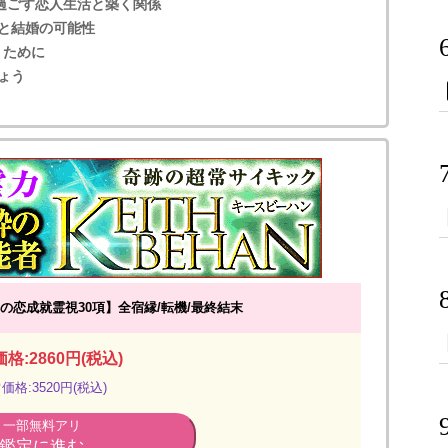
過ごす恋人生活と築く関係
と結婚の可能性
くために
ょう
の恋成就霊視30項】全宿縁/転機/最終結末
格:2860円(税込)
価格:3520円(税込)
一部無料アリ
鑑定に進む