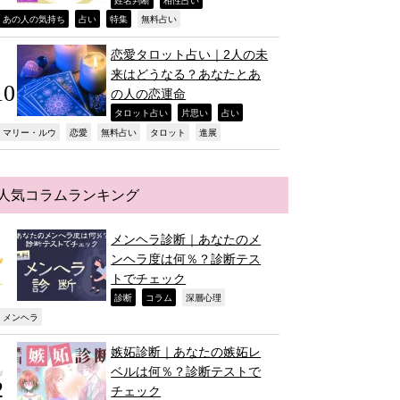
,
,
,
,
,
,
あの人の気持ち
占い
特集
無料占い
恋愛タロット占い｜2人の未
来はどうなる？あなたとあ
の人の恋運命
,
,
,
タロット占い
片思い
占い
,
,
,
,
,
マリー・ルウ
恋愛
無料占い
タロット
進展
人気コラムランキング
メンヘラ診断｜あなたのメ
ンヘラ度は何％？診断テス
トでチェック
,
,
,
診断
コラム
深層心理
,
メンヘラ
嫉妬診断｜あなたの嫉妬レ
ベルは何％？診断テストで
チェック