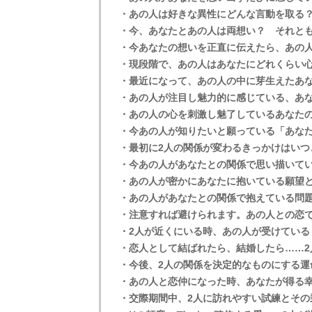
・あの人は好きな異性にどんな言動を取る
・今、あなたとあの人は両想い？ それと
・今あなたの想いを正直に伝えたら、あの
・現段階で、あの人はあなたにどれくらい
・最近になって、あの人の中に芽生えたあ
・あの人が注目し魅力的に感じている、あ
・あの人の心を刺激し魅了しているあなた
・今あの人が知りたいと願っている「あな
・最初に2人の関係が変わるきっかけはいつ
・今あの人があなたとの関係で思い描いて
・あの人が密かにあなたに抱いている願望
・あの人があなたとの関係で抱えている問
・注意すれば避けられます。あの人との恋
・2人が近くにいる時、あの人が受けている
・恋人として結ばれたら、結婚したら……2
・今後、2人の関係を決定的なものにする運
・あの人と恋仲になった時、あなたが得る
・交際期間中、2人に訪れやすい試練とその