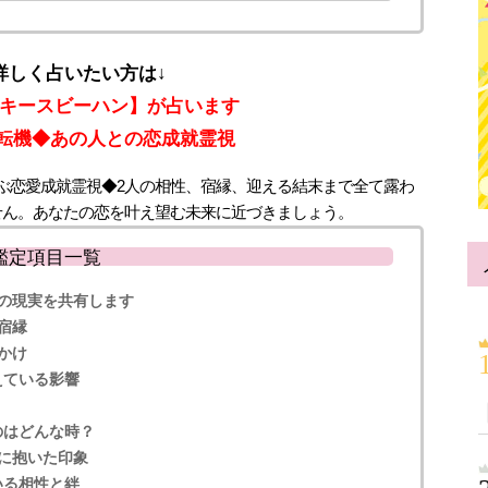
詳しく占いたい方は↓
キースビーハン】が占います
の転機◆あの人との恋成就霊視
ぶ恋愛成就霊視◆2人の相性、宿縁、迎える結末まで全て露わ
せん。あなたの恋を叶え望む未来に近づきましょう。
鑑定項目一覧
の現実を共有します
宿縁
かけ
えている影響
のはどんな時？
に抱いた印象
いる相性と絆