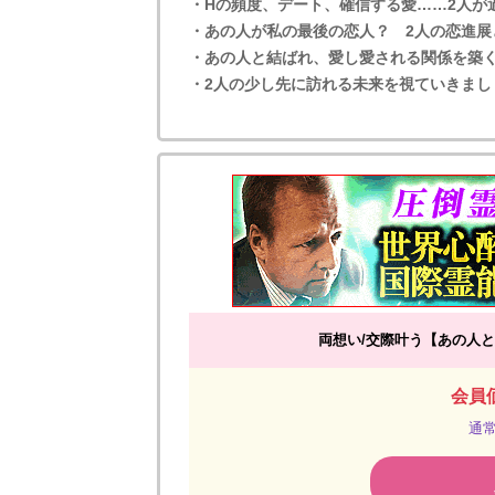
・Hの頻度、デート、確信する愛……2人が
・あの人が私の最後の恋人？ 2人の恋進展
・あの人と結ばれ、愛し愛される関係を築
・2人の少し先に訪れる未来を視ていきまし
両想い/交際叶う【あの人と
会員価
通常