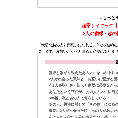
↓もっと
超常サイキック【
2人の宿縁・恋
『大切なあの人と両想いになれる』2人の愛縁結
にします。片想いだからと諦める必要はありま
・霊界と繋がり視えたあの人にまつわる1つ
・2人が出会った意味と、お互いに繋がる愛
・今2人を取り巻く状況と進展に必要なきっ
・あなたという存在が、あの人の人生に与
・3年後、私とあの人は何をしている？
・あの人が異性に対して「その気」になる
・最初に2人が出会った時、あの人があなた
・あの人があなたを思い出すたびに感じて