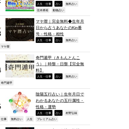
,
,
,
人生・仕事
占い
無料占い
,
,
弦本將裕
動物占い
マヤ暦｜完全無料◆生年月
日から占うあなたのKin番
号・性格・相性
,
,
,
人生・仕事
占い
無料占い
,
マヤ暦
奇門遁甲（きもんとんこ
う）｜時盤・日盤【完全無
料】
,
,
,
人生・仕事
占い
無料占い
,
奇門遁甲
陰陽五行占い｜生年月日で
わかるあなたの五行属性・
性格・運勢
,
,
,
人生・仕事
占い
村野弘味
,
,
,
,
仕事
無料占い
人生
プレミアム占い