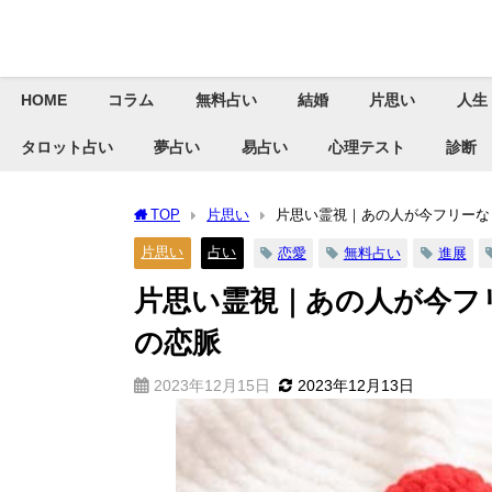
HOME
コラム
無料占い
結婚
片思い
人生
タロット占い
夢占い
易占い
心理テスト
診断
TOP
片思い
片思い霊視｜あの人が今フリーな
片思い
占い
恋愛
無料占い
進展
片思い霊視｜あの人が今フ
の恋脈
2023年12月15日
2023年12月13日