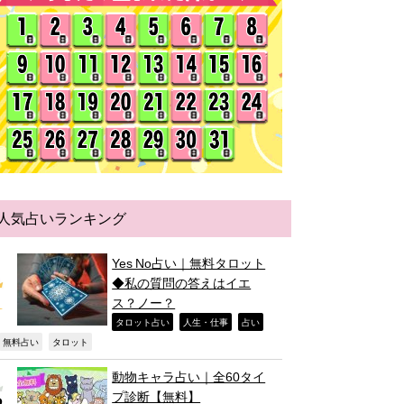
人気占いランキング
Yes No占い｜無料タロット
◆私の質問の答えはイエ
ス？ノー？
,
,
,
タロット占い
人生・仕事
占い
,
,
無料占い
タロット
動物キャラ占い｜全60タイ
プ診断【無料】