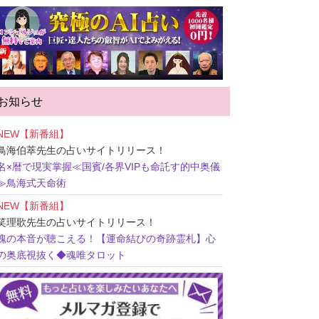
お知らせ
NEW【新番組】
鳥海伯萃先生
の占いサイトリリース！
名×暦で現実掌握≪国賓/各界VIPも命託す的中奥儀
≫鳥海式天命術
NEW【新番組】
笑理歌先生
の占いサイトリリース！
魂の本音が聴こえる！【運命結びの奇跡霊札】心
の奥底視抜く◆魂唯タロット