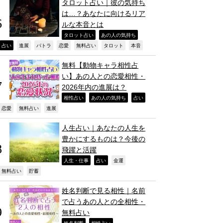
タロット占い｜彼の気持ち
は…？あなたに向けるリア
ルな本音とは
,
,
タロット占い
あの人の気持ち
,
,
,
,
,
,
,
占い
進展
パトラ
恋愛
無料占い
タロット
本音
無料【動物キャラ相性占
い】あの人との恋愛相性・
2026年内の進展は？
,
,
,
相性占い
あの人の気持ち
占い
,
,
,
恋愛
無料占い
進展
人生占い｜あなたの人生を
豊かにするものは？今後の
飛躍と活躍
,
,
,
人生・仕事
占い
金運
,
,
無料占い
貯蓄
姓名判断で見る相性｜名前
で占うあの人との全相性・
無料占い
姓名判断
相性占い