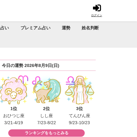
ログイン
性占い
プレミアム占い
運勢
姓名判断
今日の運勢 2026年8月9日(日)
1位
2位
3位
おひつじ座
しし座
てんびん座
3/21-4/19
7/23-8/22
9/23-10/23
ランキングをもっとみる