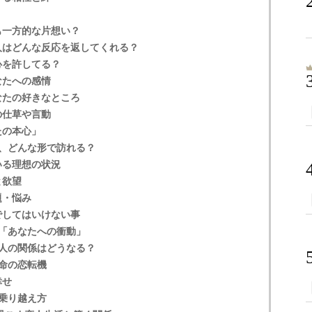
？
も一方的な片想い？
人はどんな反応を返してくれる？
心を許してる？
なたへの感情
なたの好きなところ
の仕草や言動
たの本心」
、どんな形で訪れる？
いる理想の状況
と欲望
題・悩み
でしてはいけない事
「あなたへの衝動」
人の関係はどうなる？
命の恋転機
幸せ
乗り越え方