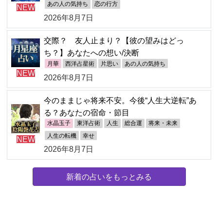
あの人の気持ち
恋の行方
NEW
2026年8月7日
交際？ 友人止まり？【彼の望みはどっ
ち？】あなたへの想い/決断
月華
西洋占星術
片思い
あの人の気持ち
NEW
2026年8月7日
今のままじゃ将来不安。今後“人生大逆転”あ
る？あなたの宿命・節目
水晶玉子
東洋占術
人生
総合運
将来・未来
人生の転機
幸せ
NEW
2026年8月7日
新着の占いをもっとみる