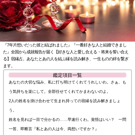
『7年片想いだった彼と結ばれました』『一番好きな人と結婚できまし
た』全国から成就報告が届く【好きな人と愛し合える・将来を誓い合え
る】宿縁占。あなたとあの人を結ぶ縁を読み解き、一生ものの絆を繋ぎ
ます。
鑑定項目一覧
あなたの大切な悩み、私に打ち明けてくれてうれしいわ。さぁ、も
う気持ちを楽にして。全部任せてくれてかまわないのよ。
2人の姓名を掛け合わせて生まれ持っての宿縁を読み解きましょ
う。
姓名を見れば一目で分かるの……早速行くわ。覚悟はいい？ 一問
一答、即断言『私とあの人は今、両想いですか？』