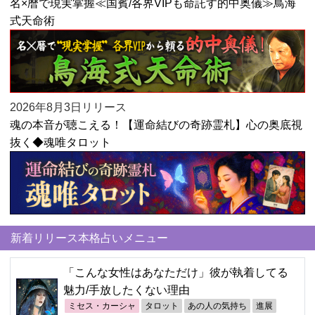
名×暦で現実掌握≪国賓/各界VIPも命託す的中奥儀≫鳥海
式天命術
2026年8月3日リリース
魂の本音が聴こえる！【運命結びの奇跡霊札】心の奥底視
抜く◆魂唯タロット
新着リリース本格占いメニュー
「こんな女性はあなただけ」彼が執着してる
魅力/手放したくない理由
ミセス・カーシャ
タロット
あの人の気持ち
進展