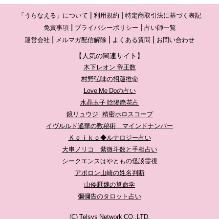
「うらなえる」について
利用規約
特定商取引法に基づく表記
免責事項
プライバシーポリシー
占い師一覧
運営会社
メルマガ配信解除
よくある質問
お問い合わせ
【人気の関連サイト】
木下レオン 帝王数
村野弘味の招運推命
Love Me Doの占い
水晶玉子 陰陽艶花占
鏡リュウジ│精密ホロスコープ
イヴルルド遙華の数秘術 マインドナンバー
Ｋｅｉｋｏ◆ルナロジー占い
大串ノリコ 紫微斗数と手相占い
シークエンスはやともの怪談霊視
アポロン山崎の姓名判断
山倭厭魏の算命学
彌彌告のタロット占い
(C) Telsys Network CO.,LTD.