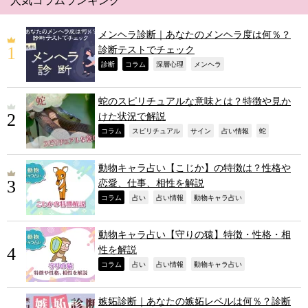
メンヘラ診断｜あなたのメンヘラ度は何％？
診断テストでチェック
,
,
,
,
診断
コラム
深層心理
メンヘラ
蛇のスピリチュアルな意味とは？特徴や見か
けた状況で解説
,
,
,
,
,
コラム
スピリチュアル
サイン
占い情報
蛇
動物キャラ占い【こじか】の特徴は？性格や
恋愛、仕事、相性を解説
,
,
,
,
コラム
占い
占い情報
動物キャラ占い
動物キャラ占い【守りの猿】特徴・性格・相
性を解説
,
,
,
,
コラム
占い
占い情報
動物キャラ占い
嫉妬診断｜あなたの嫉妬レベルは何％？診断