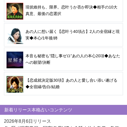
現状維持も、限界。恋叶うか否か即決◆相手の10大
真意、最後の恋選択
あの人に想い届く【恋叶う40項占】2人の全宿縁と現
実◆本心/1年後/終
本音も秘密も“隠し事ゼロ”あの人の本心20項◆あなた
への願望/決断
【恋成就決定版30項】あの人と愛し合い添い遂げる
◆全宿縁/告白/結婚
新着リリース本格占いコンテンツ
2026年8月6日リリース