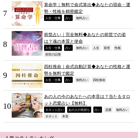
算命学｜無料で命式算出◆あなたの宿命・運
勢・性格を精密鑑定
,
,
,
人生・仕事
占い
無料占い
前世占い｜完全無料◆あなたの前世での姿
は？魂の本質と使命
,
,
,
,
,
,
人生・仕事
占い
無料占い
人生
前世
性格
,
前世の記憶
四柱推命｜命式自動計算◆あなたの性格と運
勢を無料で鑑定
,
,
,
,
人生・仕事
占い
無料占い
四柱推命
あの人の今のあなたへの本音は？当たるタロ
ット恋愛占い【無料】
,
,
,
,
,
タロット占い
あの人の気持ち
占い
恋愛
無料占い
,
,
タロット
本音
人気コラムランキング