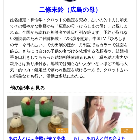
二條未鈴（広島の母）
姓名鑑定・算命学・タロットの鑑定を究め、占いの的中力に加え
てその穏やかな物腰から「広島の母（ひろしまの母）」と親しま
れる。全国から訪れた相談者で連日行列が絶えず、予約が取れな
い相談者のために雑誌掲載・TV出演を開始。中国TV「ひろしま
の母 今日の占い」での出演のほか、月刊誌でもカラーで誌面を
飾る。さらには自分の子供の名づけを依頼する依頼者や、結婚相
手を口利きしてもらった結婚相談依頼者もあり、縁を結ぶ実力や
親身さは折り紙付き。地域では知らない人がいないほどの地元人
気・的中力・鑑定歴で慕われ鑑定を続ける一方で、タロット占い
の講義なども行い、活動は多岐にわたる。
他の記事も見る
片思い
片思い
あの人とは…交際が先？身体
もし、あの人と付き合えた