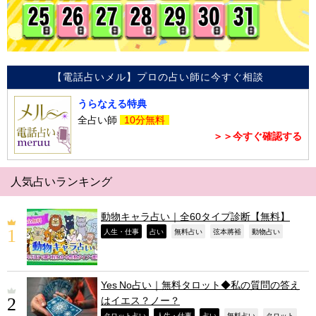
【電話占いメル】プロの占い師に今すぐ相談
うらなえる特典
全占い師
10分無料
＞＞今すぐ確認する
人気占いランキング
動物キャラ占い｜全60タイプ診断【無料】
,
,
,
,
,
人生・仕事
占い
無料占い
弦本將裕
動物占い
Yes No占い｜無料タロット◆私の質問の答え
はイエス？ノー？
タロット占い
人生・仕事
占い
無料占い
タロット