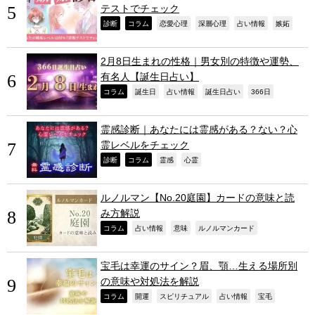
テストでチェック
,
,
,
,
,
,
診断
コラム
恋愛心理
深層心理
占い情報
嫉妬
2月8日生まれの性格｜男女別の特徴や運勢、
有名人【誕生日占い】
,
,
,
,
,
コラム
誕生日
占い情報
誕生日占い
366日
霊感診断｜あなたには霊感がある？ない？心
霊レベルをチェック
,
,
,
,
診断
コラム
霊感
心霊
ルノルマン【No.20庭園】カードの意味と読
み方解説
,
,
,
,
コラム
占い情報
意味
ルノルマンカード
宝毛は幸運のサイン？眉、顎…生える場所別
の意味や対処法を解説
,
,
,
,
,
コラム
開運
スピリチュアル
占い情報
宝毛