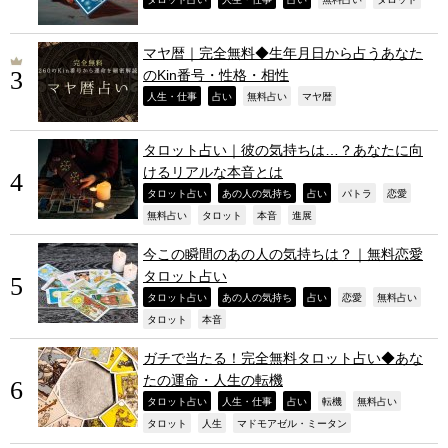
,
,
,
,
,
マヤ暦｜完全無料◆生年月日から占うあなた
のKin番号・性格・相性
,
,
,
,
人生・仕事
占い
無料占い
マヤ暦
タロット占い｜彼の気持ちは…？あなたに向
けるリアルな本音とは
,
,
,
,
,
タロット占い
あの人の気持ち
占い
パトラ
恋愛
,
,
,
,
無料占い
タロット
本音
進展
今この瞬間のあの人の気持ちは？｜無料恋愛
タロット占い
,
,
,
,
,
タロット占い
あの人の気持ち
占い
恋愛
無料占い
,
,
タロット
本音
ガチで当たる！完全無料タロット占い◆あな
たの運命・人生の転機
,
,
,
,
,
タロット占い
人生・仕事
占い
転機
無料占い
,
,
,
タロット
人生
マドモアゼル・ミータン