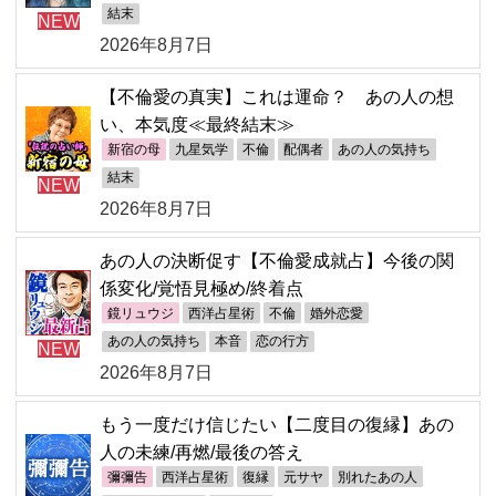
結末
NEW
2026年8月7日
【不倫愛の真実】これは運命？ あの人の想
い、本気度≪最終結末≫
新宿の母
九星気学
不倫
配偶者
あの人の気持ち
結末
NEW
2026年8月7日
あの人の決断促す【不倫愛成就占】今後の関
係変化/覚悟見極め/終着点
鏡リュウジ
西洋占星術
不倫
婚外恋愛
あの人の気持ち
本音
恋の行方
NEW
2026年8月7日
もう一度だけ信じたい【二度目の復縁】あの
人の未練/再燃/最後の答え
彌彌告
西洋占星術
復縁
元サヤ
別れたあの人