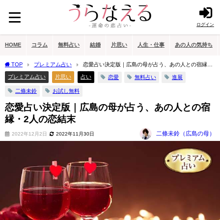
ログイン
HOME
コラム
無料占い
結婚
片思い
人生・仕事
あの人の気持ち
TOP
プレミアム占い
恋愛占い決定版｜広島の母が占う、あの人との宿縁・
2人の恋結末
プレミアム占い
片思い
占い
恋愛
無料占い
進展
二條未鈴
お試し無料
恋愛占い決定版｜広島の母が占う、あの人との宿
縁・2人の恋結末
二條未鈴（広島の母）
2022年12月2日
2022年11月30日