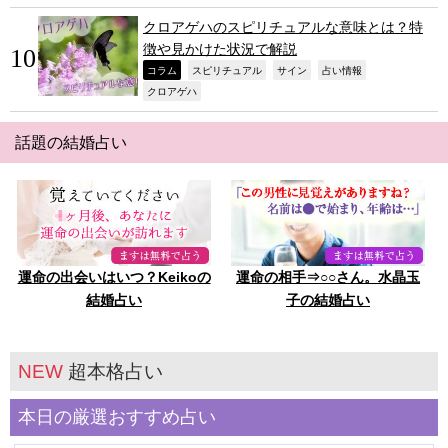
クロアゲハのスピリチュアルな意味とは？特
徴や見かけた状況で解説
,
,
,
,
コラム
スピリチュアル
サイン
占い情報
,
クロアゲハ
話題の結婚占い
運命の出会いはいつ？Keikoの
運命の相手⇒○○さん。水晶玉
結婚占い
子の結婚占い
NEW
超本格占い
本日の厳選おすすめ占い