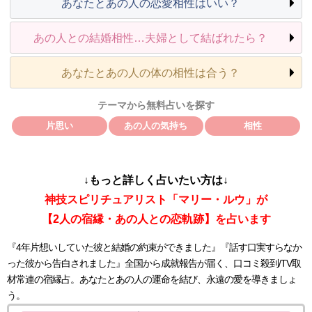
あなたとあの人の恋愛相性はいい？
あの人との結婚相性…夫婦として結ばれたら？
あなたとあの人の体の相性は合う？
テーマから無料占いを探す
片思い
あの人の気持ち
相性
↓もっと詳しく占いたい方は↓
神技スピリチュアリスト「マリー・ルウ」が
【2人の宿縁・あの人との恋軌跡】を占います
『4年片想いしていた彼と結婚の約束ができました』『話す口実すらなか
った彼から告白されました』全国から成就報告が届く、口コミ殺到/TV取
材常連の宿縁占。あなたとあの人の運命を結び、永遠の愛を導きましょ
う。