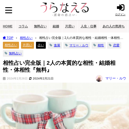
ログイン
HOME
コラム
無料占い
結婚
片思い
人生・仕事
あの人の気持ち
TOP
相性占い
相性占い完全版｜2人の本質的な相性・結婚相性・体相性
『無料』
相性占い
片思い
占い
進展
マリー・ルウ
相性
恋愛
無料占い
相性占い完全版｜2人の本質的な相性・結婚相
性・体相性『無料』
マリー・ルウ
2024年2月26日
2024年2月21日