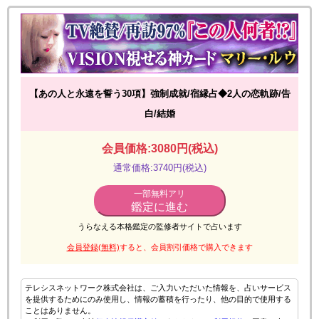
【あの人と永遠を誓う30項】強制成就/宿縁占◆2人の恋軌跡/告
白/結婚
会員価格:3080円(税込)
通常価格:3740円(税込)
一部無料アリ
鑑定に進む
うらなえる本格鑑定の監修者サイトで占います
会員登録(無料)
すると、会員割引価格で購入できます
テレシスネットワーク株式会社は、ご入力いただいた情報を、占いサービス
を提供するためにのみ使用し、情報の蓄積を行ったり、他の目的で使用する
ことはありません。