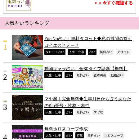
＞＞今すぐ確認する
人気占いランキング
Yes No占い｜無料タロット◆私の質問の答え
はイエス？ノー？
,
,
,
,
,
タロット占い
人生・仕事
占い
無料占い
タロット
動物キャラ占い｜全60タイプ診断【無料】
,
,
,
,
,
人生・仕事
占い
無料占い
弦本將裕
動物占い
マヤ暦｜完全無料◆生年月日から占うあなた
のKin番号・性格・相性
,
,
,
,
人生・仕事
占い
無料占い
マヤ暦
無料ホロスコープ作成
,
,
,
,
,
人生・仕事
占い
特集
無料占い
ホロスコープ