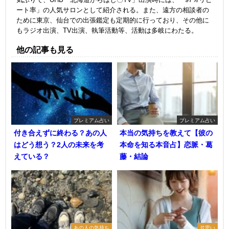
ート率」の人気サロンとして紹介される。また、遠方の相談者の
ために東京、仙台での出張鑑定も定期的に行っており、その他に
もラジオ出演、TV出演、執筆活動等、活動は多岐にわたる。
他の記事も見る
プレミアム占い
プレミアム占い
付き合えずに終わる？あの人
本当の気持ちを教えて【彼の
はどう想う？2人の未来を考
本命を知る本音占】恋脈・葛
えている？
藤・結論
あの人の気持ち
片思い