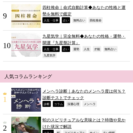
四柱推命｜命式自動計算◆あなたの性格と運
勢を無料で鑑定
,
,
,
,
人生・仕事
占い
無料占い
四柱推命
九星気学｜完全無料◆あなたの性格・運勢・
開運『九星盤計算』
,
,
,
,
,
,
人生・仕事
占い
運勢
人生
才能
無料占い
,
九星気学
人気コラムランキング
メンヘラ診断｜あなたのメンヘラ度は何％？
診断テストでチェック
,
,
,
,
診断
コラム
深層心理
メンヘラ
蛇のスピリチュアルな意味とは？特徴や見か
けた状況で解説
コラム
蛇
スピリチュアル
サイン
占い情報