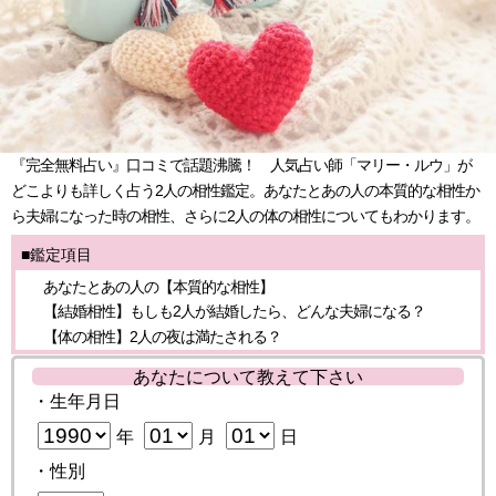
『完全無料占い』口コミで話題沸騰！ 人気占い師「マリー・ルウ」が
どこよりも詳しく占う2人の相性鑑定。あなたとあの人の本質的な相性か
ら夫婦になった時の相性、さらに2人の体の相性についてもわかります。
■鑑定項目
あなたとあの人の【本質的な相性】
【結婚相性】もしも2人が結婚したら、どんな夫婦になる？
【体の相性】2人の夜は満たされる？
あなたについて教えて下さい
・生年月日
年
月
日
・性別