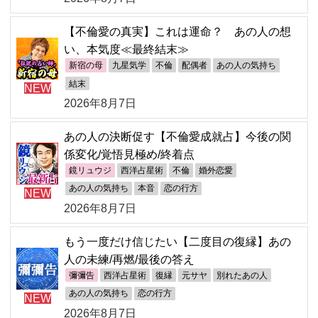
【不倫愛の真実】これは運命？ あの人の想
い、本気度≪最終結末≫
新宿の母
九星気学
不倫
配偶者
あの人の気持ち
結末
NEW
2026年8月7日
あの人の決断促す【不倫愛成就占】今後の関
係変化/覚悟見極め/終着点
鏡リュウジ
西洋占星術
不倫
婚外恋愛
あの人の気持ち
本音
恋の行方
NEW
2026年8月7日
もう一度だけ信じたい【二度目の復縁】あの
人の未練/再燃/最後の答え
彌彌告
西洋占星術
復縁
元サヤ
別れたあの人
あの人の気持ち
恋の行方
NEW
2026年8月7日