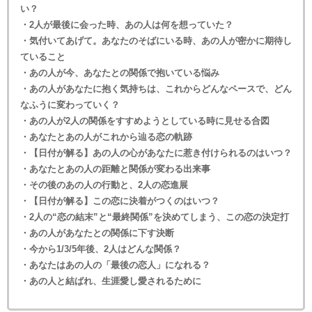
い？
・2人が最後に会った時、あの人は何を想っていた？
・気付いてあげて。あなたのそばにいる時、あの人が密かに期待し
ていること
・あの人が今、あなたとの関係で抱いている悩み
・あの人があなたに抱く気持ちは、これからどんなペースで、どん
なふうに変わっていく？
・あの人が2人の関係をすすめようとしている時に見せる合図
・あなたとあの人がこれから辿る恋の軌跡
・【日付が解る】あの人の心があなたに惹き付けられるのはいつ？
・あなたとあの人の距離と関係が変わる出来事
・その後のあの人の行動と、2人の恋進展
・【日付が解る】この恋に決着がつくのはいつ？
・2人の“恋の結末”と“最終関係”を決めてしまう、この恋の決定打
・あの人があなたとの関係に下す決断
・今から1/3/5年後、2人はどんな関係？
・あなたはあの人の「最後の恋人」になれる？
・あの人と結ばれ、生涯愛し愛されるために