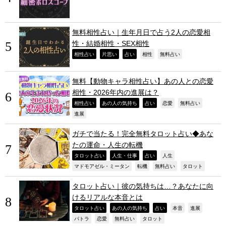
無料相性占い｜生年月日で占う2人の恋愛相
性・結婚相性・SEX相性
,
,
,
,
,
相性占い
片思い
占い
相性
無料占い
無料【動物キャラ相性占い】あの人との恋愛
相性・2026年内の進展は？
,
,
,
,
,
相性占い
あの人の気持ち
占い
恋愛
無料占い
,
進展
ガチで当たる！完全無料タロット占い◆あな
たの運命・人生の転機
,
,
,
,
タロット占い
人生・仕事
占い
人生
,
,
,
,
マドモアゼル・ミータン
転機
無料占い
タロット
タロット占い｜彼の気持ちは…？あなたに向
けるリアルな本音とは
,
,
,
,
,
タロット占い
あの人の気持ち
占い
本音
進展
,
,
,
,
パトラ
恋愛
無料占い
タロット