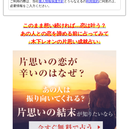
ご利用の際は、当社
個人情報保護方針
とうらなえるの
利用規約
に同意の上、
必要情報をご入力ください。
このまま想い続ければ…恋は叶う？
あの人との恋を諦める前に占ってみて
↓木下レオンの片思い成就占い↓