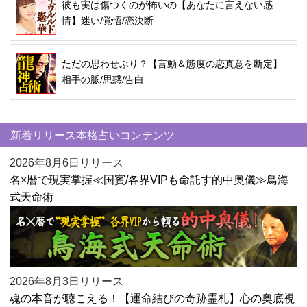
彼も実は傷つくのが怖いの【あなたに言えない感
情】迷い/覚悟/恋決断
ただの思わせぶり？【言動＆態度の恋真意を断定】
相手の脈/思惑/告白
新着リリース本格占いコンテンツ
2026年8月6日リリース
名×暦で現実掌握≪国賓/各界VIPも命託す的中奥儀≫鳥海
式天命術
2026年8月3日リリース
魂の本音が聴こえる！【運命結びの奇跡霊札】心の奥底視