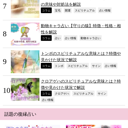
の意味や対処法を解説
,
,
,
,
,
コラム
宝毛
開運
スピリチュアル
占い情報
動物キャラ占い【守りの猿】特徴・性格・相
性を解説
,
,
,
,
コラム
占い
占い情報
動物キャラ占い
トンボのスピリチュアルな意味とは？特徴や
見かけた状況で解説
,
,
,
,
,
コラム
トンボ
スピリチュアル
サイン
占い情報
クロアゲハのスピリチュアルな意味とは？特
徴や見かけた状況で解説
,
,
,
,
コラム
クロアゲハ
スピリチュアル
サイン
,
占い情報
話題の復縁占い