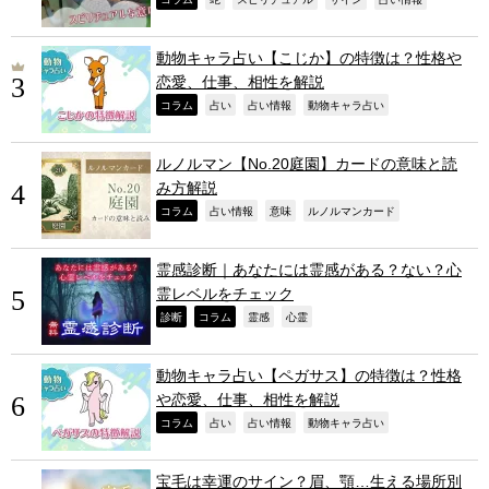
,
,
,
,
,
動物キャラ占い【こじか】の特徴は？性格や
恋愛、仕事、相性を解説
,
,
,
,
コラム
占い
占い情報
動物キャラ占い
ルノルマン【No.20庭園】カードの意味と読
み方解説
,
,
,
,
コラム
占い情報
意味
ルノルマンカード
霊感診断｜あなたには霊感がある？ない？心
霊レベルをチェック
,
,
,
,
診断
コラム
霊感
心霊
動物キャラ占い【ペガサス】の特徴は？性格
や恋愛、仕事、相性を解説
,
,
,
,
コラム
占い
占い情報
動物キャラ占い
宝毛は幸運のサイン？眉、顎…生える場所別