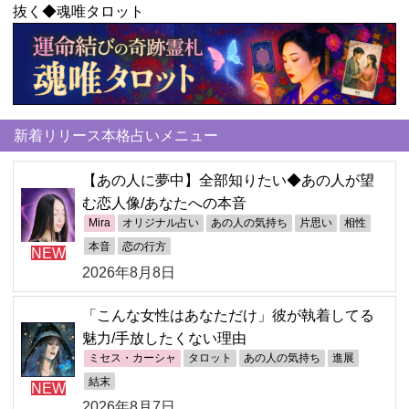
抜く◆魂唯タロット
新着リリース本格占いメニュー
【あの人に夢中】全部知りたい◆あの人が望
む恋人像/あなたへの本音
Mira
オリジナル占い
あの人の気持ち
片思い
相性
本音
恋の行方
NEW
2026年8月8日
「こんな女性はあなただけ」彼が執着してる
魅力/手放したくない理由
ミセス・カーシャ
タロット
あの人の気持ち
進展
結末
NEW
2026年8月7日