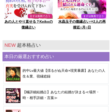
あの人とやり直せる？Keikoの
水晶玉子の復縁占い⇒2人の再
復縁占い
接近○月○日
NEW
超本格占い
本日の厳選おすすめ占い
的中Lv最大値【揺るがぬ天命×現実暴露】あなたの人
生＆業、宿縁総録
【極詳細結婚占】あなたの結婚が決まる≪場所・
時・相手詳細・言葉≫