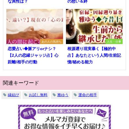
な異性は？
の想い＆絆
あの人の気持ち
人生・仕事
恋愛占い◆脈アリorナシ？
根源遡り現実暴く【極的中
【2人の恋縁ジャッジ占】心
占】あなたという人間/生前記
距離/相手の行動
憶/秘める能力
関連キーワード
縁結び
お試し無料
雅ゆう
運命の相手