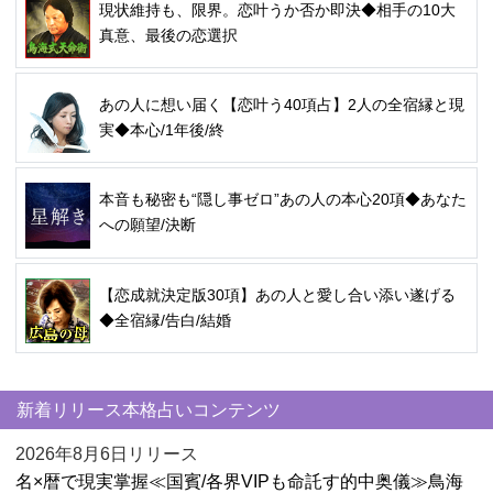
現状維持も、限界。恋叶うか否か即決◆相手の10大
真意、最後の恋選択
あの人に想い届く【恋叶う40項占】2人の全宿縁と現
実◆本心/1年後/終
本音も秘密も“隠し事ゼロ”あの人の本心20項◆あなた
への願望/決断
【恋成就決定版30項】あの人と愛し合い添い遂げる
◆全宿縁/告白/結婚
新着リリース本格占いコンテンツ
2026年8月6日リリース
名×暦で現実掌握≪国賓/各界VIPも命託す的中奥儀≫鳥海