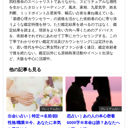
四柱推命のスペシャリストでありながら、スピリチュアルな感性
を生かしたタロットリーディング、風水、家相、九星気学、姓名
判断、ミッドポイント占星術等、幅広い占術を兼ね備えている。
「基礎心理カウンセラー」の資格を活かした依頼者の心に寄り添
うような鑑定特徴を持つ。ただ鑑定結果を述べるのではなく、鑑
定結果を踏まえ、現状をより良い方向へ導くためのアドバイス
を、依頼者それぞれにあわせて丁寧にカウンセリングする。この
丁寧でわかりやすい鑑定方法及びカウンセリングには定評があ
り、若い世代を中心に男女問わずファンが多く連日、鑑定依頼者
で後を絶たない。鑑定以外にも原稿執筆活動やイベント出演な
ど、大阪を中心に活躍中。
他の記事も見る
プレミアム占い
プレミアム占い
出会い占い｜特定⇒名前/顔/
恋占い｜あの人の本心密着
性格/職業※今、あなたに本気
6000字※本命は誰？あなたへ