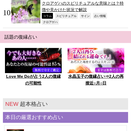
クロアゲハのスピリチュアルな意味とは？特
徴や見かけた状況で解説
,
,
,
,
コラム
スピリチュアル
サイン
占い情報
,
クロアゲハ
話題の復縁占い
Love Me Doが占う2人の復縁
水晶玉子の復縁占い⇒2人の再
の可能性
接近○月○日
NEW
超本格占い
本日の厳選おすすめ占い