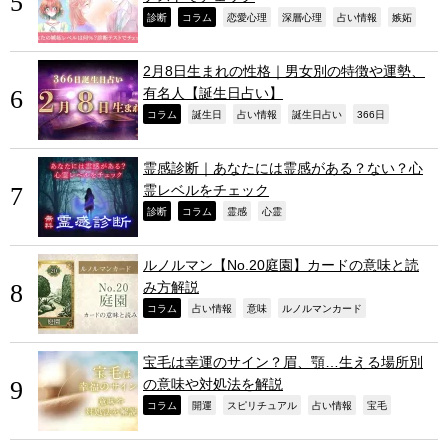
,
,
,
,
,
,
診断
コラム
恋愛心理
深層心理
占い情報
嫉妬
2月8日生まれの性格｜男女別の特徴や運勢、
有名人【誕生日占い】
,
,
,
,
,
コラム
誕生日
占い情報
誕生日占い
366日
霊感診断｜あなたには霊感がある？ない？心
霊レベルをチェック
,
,
,
,
診断
コラム
霊感
心霊
ルノルマン【No.20庭園】カードの意味と読
み方解説
,
,
,
,
コラム
占い情報
意味
ルノルマンカード
宝毛は幸運のサイン？眉、顎…生える場所別
の意味や対処法を解説
,
,
,
,
,
コラム
開運
スピリチュアル
占い情報
宝毛