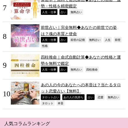
勢・性格を精密鑑定
,
,
,
人生・仕事
占い
無料占い
前世占い｜完全無料◆あなたの前世での姿
は？魂の本質と使命
,
,
,
,
,
,
人生・仕事
占い
前世の記憶
無料占い
人生
前世
,
性格
四柱推命｜命式自動計算◆あなたの性格と運
勢を無料で鑑定
,
,
,
,
人生・仕事
占い
無料占い
四柱推命
あの人の今のあなたへの本音は？当たるタロ
ット恋愛占い【無料】
,
,
,
,
,
タロット占い
あの人の気持ち
占い
恋愛
無料占い
,
,
タロット
本音
人気コラムランキング