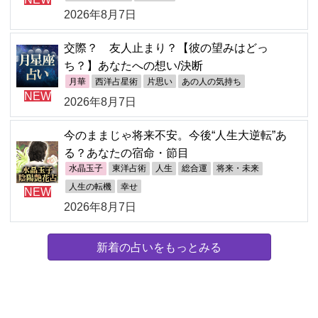
2026年8月7日
交際？ 友人止まり？【彼の望みはどっ
ち？】あなたへの想い/決断
月華
西洋占星術
片思い
あの人の気持ち
NEW
2026年8月7日
今のままじゃ将来不安。今後“人生大逆転”あ
る？あなたの宿命・節目
水晶玉子
東洋占術
人生
総合運
将来・未来
人生の転機
幸せ
NEW
2026年8月7日
新着の占いをもっとみる