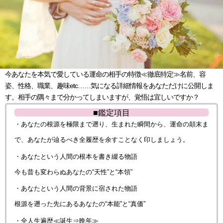
今あなたを本気で愛している運命の相手の特徴≪徹底特定≫名前、容
姿、性格、職業、趣味etc……気になる詳細情報をあなただけに公開しま
す。相手の隅々まで分かってしまいますが、覚悟は宜しいですか？
■鑑定項目
・あなたの根源を極限まで遡り、生まれた瞬間から、運命の顛末ま
で、あなたが辿るべき全履歴を余すことなく印しましょう。
・あなたという人間の根本を書き綴る物語
今も昔も変わらぬあなたの“天性”と“本領”
・あなたという人間の背景に宿された物語
根源を遡った先にあるあなたの“本能”と“真価”
・全人生遍歴≪誕生⇒晩年≫