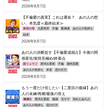
NEW
2026年8月7日
【不倫愛の真実】これは運命？ あの人の想
い、本気度≪最終結末≫
新宿の母
九星気学
不倫
配偶者
あの人の気持ち
結末
NEW
2026年8月7日
あの人の決断促す【不倫愛成就占】今後の関
係変化/覚悟見極め/終着点
鏡リュウジ
西洋占星術
不倫
婚外恋愛
あの人の気持ち
本音
恋の行方
NEW
2026年8月7日
もう一度だけ信じたい【二度目の復縁】あの
人の未練/再燃/最後の答え
彌彌告
西洋占星術
復縁
元サヤ
別れたあの人
あの人の気持ち
恋の行方
NEW