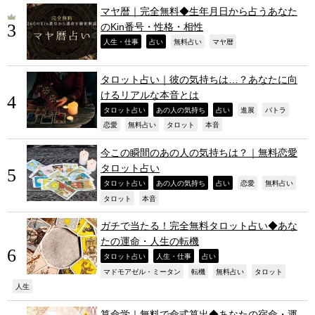
マヤ暦｜完全無料◆生年月日から占うあなた
のKin番号・性格・相性
,
,
,
,
人生・仕事
占い
無料占い
マヤ暦
タロット占い｜彼の気持ちは…？あなたに向
けるリアルな本音とは
,
,
,
,
,
タロット占い
あの人の気持ち
占い
進展
パトラ
,
,
,
,
恋愛
無料占い
タロット
本音
今この瞬間のあの人の気持ちは？｜無料恋愛
タロット占い
,
,
,
,
,
タロット占い
あの人の気持ち
占い
恋愛
無料占い
,
,
タロット
本音
ガチで当たる！完全無料タロット占い◆あな
たの運命・人生の転機
,
,
,
タロット占い
人生・仕事
占い
,
,
,
,
マドモアゼル・ミータン
転機
無料占い
タロット
,
人生
算命学｜無料で命式算出◆あなたの宿命・運