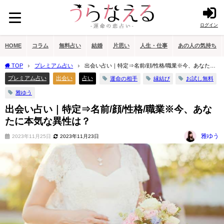
ログイン
HOME
コラム
無料占い
結婚
片思い
人生・仕事
あの人の気持ち
TOP
プレミアム占い
出会い占い｜特定⇒名前/顔/性格/職業※今、あなたに
本気な異性は？
プレミアム占い
出会い
占い
運命の相手
縁結び
お試し無料
雅ゆう
出会い占い｜特定⇒名前/顔/性格/職業※今、あな
たに本気な異性は？
雅ゆう
2023年11月25日
2023年11月23日