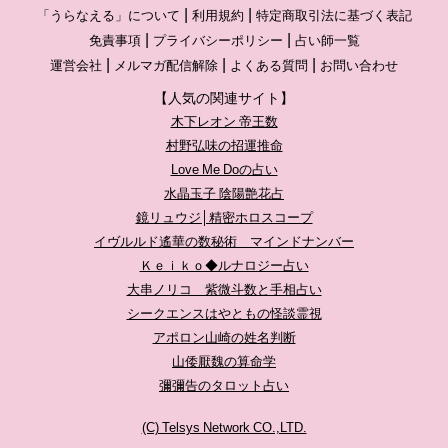
「うらなえる」について
利用規約
特定商取引法に基づく表記
免責事項
プライバシーポリシー
占い師一覧
運営会社
メルマガ配信解除
よくある質問
お問い合わせ
【人気の関連サイト】
木下レオン 帝王数
村野弘味の招運推命
Love Me Doの占い
水晶玉子 陰陽艶花占
鏡リュウジ│精密ホロスコープ
イヴルルド遙華の数秘術 マインドナンバー
Ｋｅｉｋｏ◆ルナロジー占い
大串ノリコ 紫微斗数と手相占い
シークエンスはやともの怪談霊視
アポロン山崎の姓名判断
山倭厭魏の算命学
彌彌告のタロット占い
(C) Telsys Network CO.,LTD.