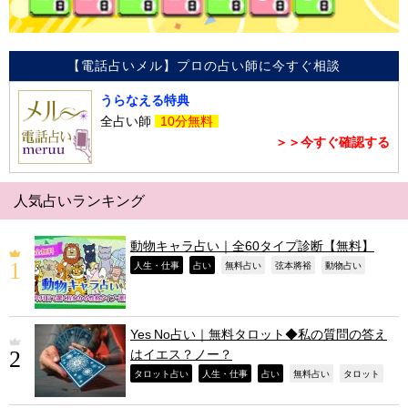
【電話占いメル】プロの占い師に今すぐ相談
うらなえる特典
全占い師
10分無料
＞＞今すぐ確認する
人気占いランキング
動物キャラ占い｜全60タイプ診断【無料】
,
,
,
,
,
人生・仕事
占い
無料占い
弦本將裕
動物占い
Yes No占い｜無料タロット◆私の質問の答え
はイエス？ノー？
,
,
,
,
,
タロット占い
人生・仕事
占い
無料占い
タロット