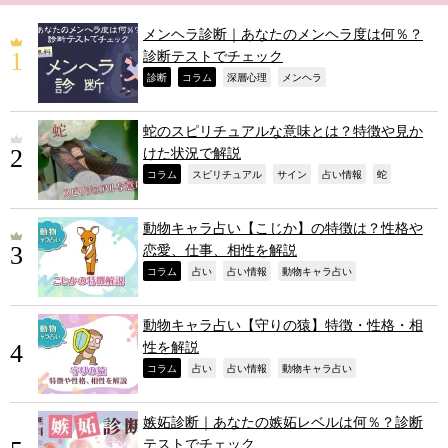
メンヘラ診断｜あなたのメンヘラ度は何％？
診断テストでチェック
,
,
,
,
診断
コラム
深層心理
メンヘラ
蛇のスピリチュアルな意味とは？特徴や見か
けた状況で解説
,
,
,
,
,
コラム
スピリチュアル
サイン
占い情報
蛇
動物キャラ占い【こじか】の特徴は？性格や
恋愛、仕事、相性を解説
,
,
,
,
コラム
占い
占い情報
動物キャラ占い
動物キャラ占い【守りの猿】特徴・性格・相
性を解説
,
,
,
,
コラム
占い
占い情報
動物キャラ占い
嫉妬診断｜あなたの嫉妬レベルは何％？診断
テストでチェック