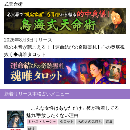
式天命術
2026年8月3日リリース
魂の本音が聴こえる！【運命結びの奇跡霊札】心の奥底視
抜く◆魂唯タロット
新着リリース本格占いメニュー
「こんな女性はあなただけ」彼が執着してる
魅力/手放したくない理由
ミセス・カーシャ
タロット
あの人の気持ち
進展
結末