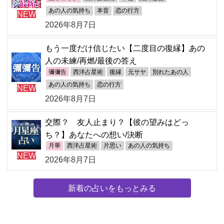
あの人の気持ち
本音
恋の行方
NEW
2026年8月7日
もう一度だけ信じたい【二度目の復縁】あの
人の未練/再燃/最後の答え
彌彌告
西洋占星術
復縁
元サヤ
別れたあの人
あの人の気持ち
恋の行方
NEW
2026年8月7日
交際？ 友人止まり？【彼の望みはどっ
ち？】あなたへの想い/決断
月華
西洋占星術
片思い
あの人の気持ち
NEW
2026年8月7日
新着の占いをもっとみる