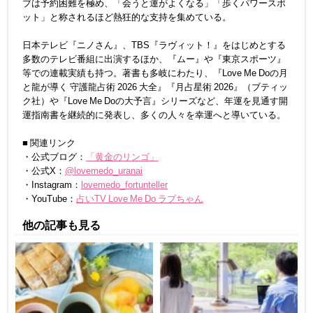
ブは予約困難を極め、「会うと運がよくなる」「歩くパワースポ
ット」と称されるほど熱狂的な支持を集めている。
日本テレビ『ニノさん』、TBS『ラヴィット！』をはじめとする
多数のテレビ番組に出演するほか、『ムー』や『東京スポーツ』
等での連載実績も持つ。著書も多岐にわたり、『Love Me Doの月
と龍が導く 守護龍占術 2026 大全』『月占星術 2026』（ブティッ
ク社）や『Love Me Doの大予言』シリーズなど、年運を見通す開
運指南書を継続的に発表し、多くの人々を幸運へと導いている。
■ 関連リンク
・公式ブログ：
「黄金のリンゴ」
・公式X：
@lovemedo_uranai
・Instagram：
lovemedo_fortunteller
・YouTube：
占いTV Love Me Do ラブちゃん
他の記事も見る