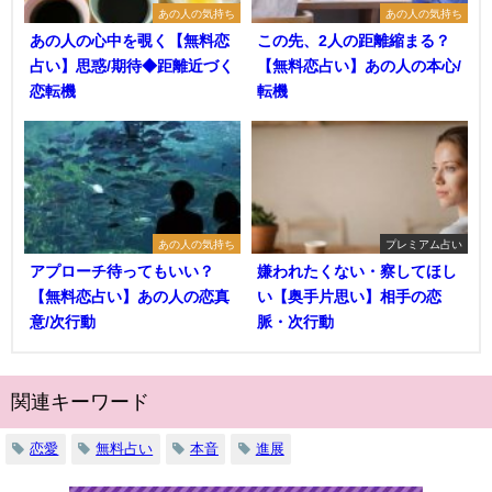
あの人の気持ち
あの人の気持ち
あの人の心中を覗く【無料恋
この先、2人の距離縮まる？
占い】思惑/期待◆距離近づく
【無料恋占い】あの人の本心/
恋転機
転機
あの人の気持ち
プレミアム占い
アプローチ待ってもいい？
嫌われたくない・察してほし
【無料恋占い】あの人の恋真
い【奥手片思い】相手の恋
意/次行動
脈・次行動
関連キーワード
恋愛
無料占い
本音
進展