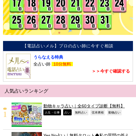
【電話占いメル】プロの占い師に今すぐ相談
うらなえる特典
全占い師
10分無料
＞＞今すぐ確認する
人気占いランキング
動物キャラ占い｜全60タイプ診断【無料】
,
,
,
,
,
人生・仕事
占い
無料占い
弦本將裕
動物占い
Yes No占い｜無料タロット◆私の質問の答え