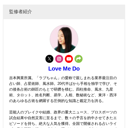
監修者紹介
Love Me Do
吉本興業所属。「ラブちゃん」の愛称で親しまれる業界最注目の
占い師、占星術師、風水師。20代半ばから手相を独学で学び、そ
の後各占術の師匠のもとで研鑽を積む。四柱推命、風水、九星
術、タロット、姓名判断、易学、人相、数秘術など、東洋・西洋
のあらゆる占術を網羅する圧倒的な知識と鑑定力を誇る。
芸能人のブレイクや結婚、政界の重大ニュース、プロスポーツの
試合結果や自然災害に至るまで、数々の予言を的中させてきたエ
ピソードを持ち、絶大な人気を獲得。全国で開催される占いライ