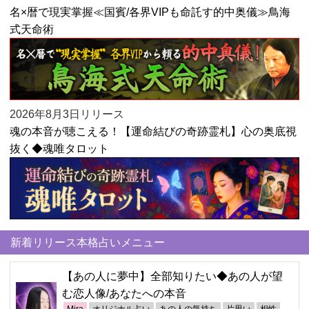
名×暦で現実掌握≪国賓/各界VIPも命託す的中奥儀≫鳥海
式天命術
2026年8月3日リリース
魂の本音が聴こえる！【運命結びの奇跡霊札】心の奥底視
抜く◆魂唯タロット
新着リリース本格占いメニュー
【あの人に夢中】全部知りたい◆あの人が望
む恋人像/あなたへの本音
Mira
オリジナル占い
あの人の気持ち
片思い
相性