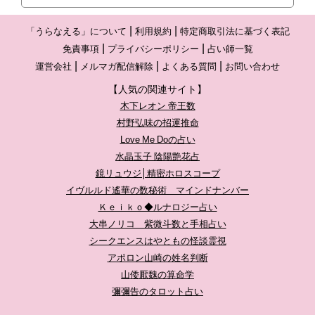
「うらなえる」について
利用規約
特定商取引法に基づく表記
免責事項
プライバシーポリシー
占い師一覧
運営会社
メルマガ配信解除
よくある質問
お問い合わせ
【人気の関連サイト】
木下レオン 帝王数
村野弘味の招運推命
Love Me Doの占い
水晶玉子 陰陽艶花占
鏡リュウジ│精密ホロスコープ
イヴルルド遙華の数秘術 マインドナンバー
Ｋｅｉｋｏ◆ルナロジー占い
大串ノリコ 紫微斗数と手相占い
シークエンスはやともの怪談霊視
アポロン山崎の姓名判断
山倭厭魏の算命学
彌彌告のタロット占い