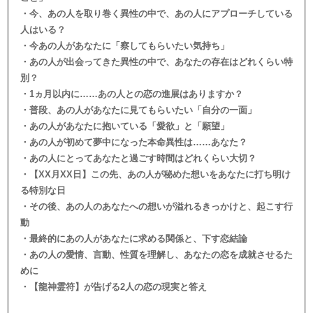
・今、あの人を取り巻く異性の中で、あの人にアプローチしている
人はいる？
・今あの人があなたに「察してもらいたい気持ち」
・あの人が出会ってきた異性の中で、あなたの存在はどれくらい特
別？
・1ヵ月以内に……あの人との恋の進展はありますか？
・普段、あの人があなたに見てもらいたい「自分の一面」
・あの人があなたに抱いている「愛欲」と「願望」
・あの人が初めて夢中になった本命異性は……あなた？
・あの人にとってあなたと過ごす時間はどれくらい大切？
・【XX月XX日】この先、あの人が秘めた想いをあなたに打ち明け
る特別な日
・その後、あの人のあなたへの想いが溢れるきっかけと、起こす行
動
・最終的にあの人があなたに求める関係と、下す恋結論
・あの人の愛情、言動、性質を理解し、あなたの恋を成就させるた
めに
・【龍神霊符】が告げる2人の恋の現実と答え