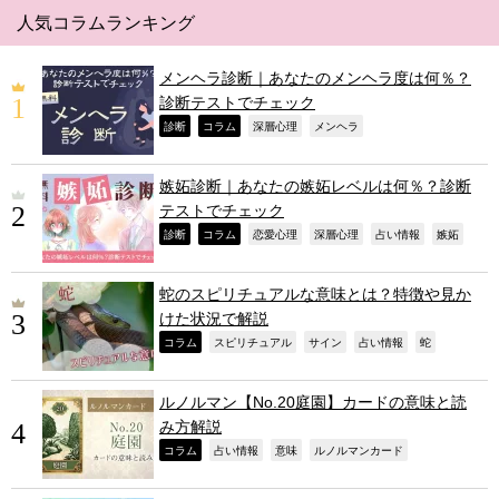
人気コラムランキング
メンヘラ診断｜あなたのメンヘラ度は何％？
診断テストでチェック
,
,
,
,
診断
コラム
深層心理
メンヘラ
嫉妬診断｜あなたの嫉妬レベルは何％？診断
テストでチェック
,
,
,
,
,
,
診断
コラム
恋愛心理
深層心理
占い情報
嫉妬
蛇のスピリチュアルな意味とは？特徴や見か
けた状況で解説
,
,
,
,
,
コラム
スピリチュアル
サイン
占い情報
蛇
ルノルマン【No.20庭園】カードの意味と読
み方解説
,
,
,
,
コラム
占い情報
意味
ルノルマンカード