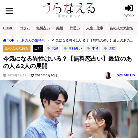
ログイン
HOME
コラム
無料占い
結婚
片思い
人生・仕事
あの人の気持ち
TOP
あの人の気持ち
今気になる異性はいる？【無料恋占い】最近のあの人
＆2人の展開
あの人の気持ち
占い
恋愛
無料占い
本音
進展
今気になる異性はいる？【無料恋占い】最近のあ
の人＆2人の展開
Love Me Do
2026年6月12日
2026年6月10日