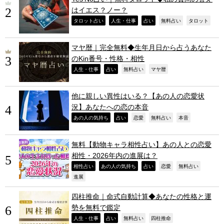
はイエス？ノー？
,
,
,
,
,
タロット占い
人生・仕事
占い
無料占い
タロット
マヤ暦｜完全無料◆生年月日から占うあなた
のKin番号・性格・相性
,
,
,
,
人生・仕事
占い
無料占い
マヤ暦
他に親しい異性はいる？【あの人の恋愛状
況】あなたへの恋の本音
,
,
,
,
,
あの人の気持ち
占い
恋愛
無料占い
本音
無料【動物キャラ相性占い】あの人との恋愛
相性・2026年内の進展は？
,
,
,
,
,
相性占い
あの人の気持ち
占い
恋愛
無料占い
,
進展
四柱推命｜命式自動計算◆あなたの性格と運
勢を無料で鑑定
,
,
,
,
人生・仕事
占い
無料占い
四柱推命