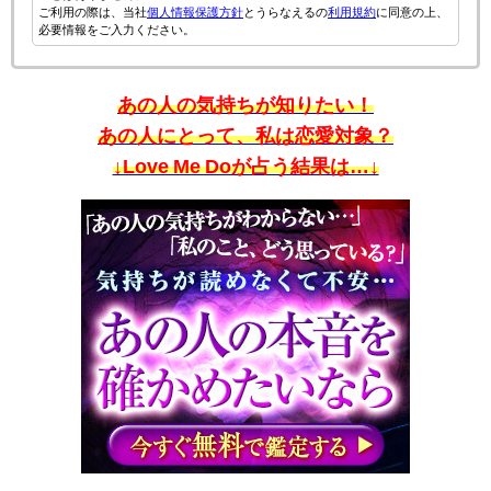
ご利用の際は、当社
個人情報保護方針
とうらなえるの
利用規約
に同意の上、
必要情報をご入力ください。
あの人の気持ちが知りたい！
あの人にとって、私は恋愛対象？
↓Love Me Doが占う結果は…↓