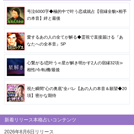
号泣6000字◆極的中で叶う恋成就占【宿縁全貌×相手
の本音】絆と最後
愛するあの人の全てが解る◆霊視で直接届ける『あ
なたへの全本音』SP
心繋がる/恋叶う≪星が解き明かす2人の宿縁32項≫
相性/今/転機/最後
視た瞬間“心の奥底”全バレ【あの人の本音＆願望◆20
項】密かな期待
新着リリース本格占いコンテンツ
2026年8月6日リリース