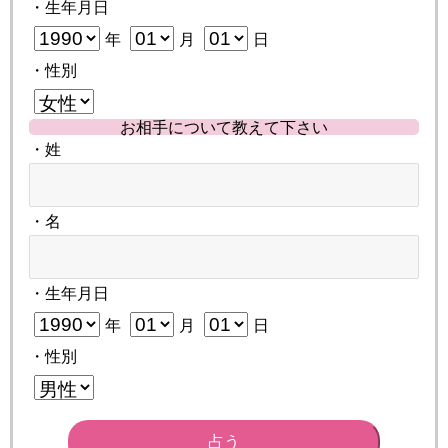
・生年月日
年
月
日
・性別
お相手について教えて下さい
・姓
・名
・生年月日
年
月
日
・性別
占う