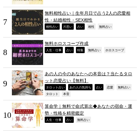
無料相性占い｜生年月日で占う2人の恋愛相
性・結婚相性・SEX相性
,
,
,
,
,
相性占い
片思い
占い
相性
無料占い
無料ホロスコープ作成
,
,
,
,
,
人生・仕事
占い
特集
無料占い
ホロスコープ
あの人の今のあなたへの本音は？当たるタロ
ット恋愛占い【無料】
,
,
,
,
,
タロット占い
あの人の気持ち
占い
恋愛
無料占い
,
,
タロット
本音
算命学｜無料で命式算出◆あなたの宿命・運
勢・性格を精密鑑定
,
,
,
人生・仕事
占い
無料占い