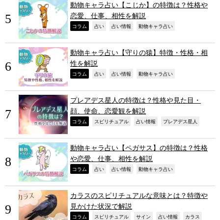
動物キャラ占い【こじか】の特徴は？性格や
恋愛、仕事、相性を解説
,
,
,
,
コラム
占い
占い情報
動物キャラ占い
動物キャラ占い【守りの猿】特徴・性格・相
性を解説
,
,
,
,
コラム
占い
占い情報
動物キャラ占い
プレアデス星人の特徴は？性格や見た目・
顔、使命、恋愛観を解説
,
,
,
,
コラム
スピリチュアル
占い情報
プレアデス星人
動物キャラ占い【ペガサス】の特徴は？性格
や恋愛、仕事、相性を解説
,
,
,
,
コラム
占い
占い情報
動物キャラ占い
カラスのスピリチュアルな意味とは？特徴や
見かけた状況で解説
,
,
,
,
,
コラム
スピリチュアル
サイン
占い情報
カラス