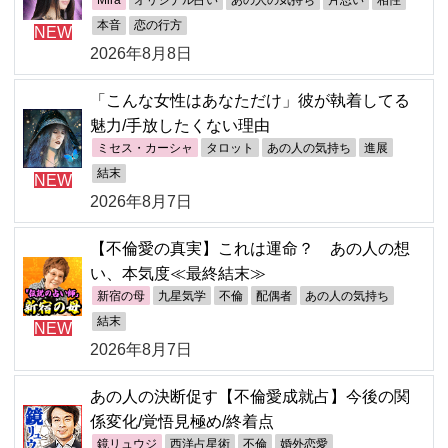
本音
恋の行方
NEW
2026年8月8日
「こんな女性はあなただけ」彼が執着してる
魅力/手放したくない理由
ミセス・カーシャ
タロット
あの人の気持ち
進展
結末
NEW
2026年8月7日
【不倫愛の真実】これは運命？ あの人の想
い、本気度≪最終結末≫
新宿の母
九星気学
不倫
配偶者
あの人の気持ち
結末
NEW
2026年8月7日
あの人の決断促す【不倫愛成就占】今後の関
係変化/覚悟見極め/終着点
鏡リュウジ
西洋占星術
不倫
婚外恋愛