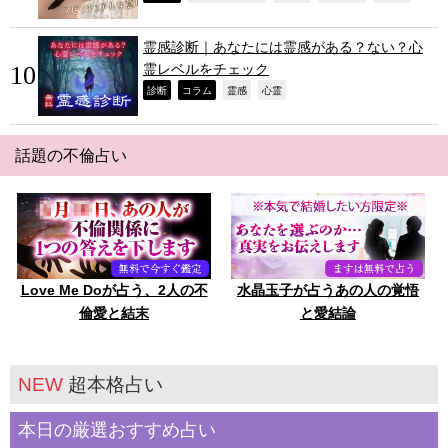
霊感診断｜あなたには霊感がある？ない？心
霊レベルをチェック
,
,
,
,
診断
コラム
霊感
心霊
話題の不倫占い
Love Me Doが占う、2人の不
水晶玉子が占うあの人の覚悟
倫愛と結末
と愛結論
NEW
超本格占い
本日の厳選おすすめ占い