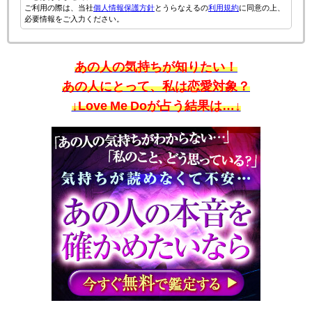
ご利用の際は、当社
個人情報保護方針
とうらなえるの
利用規約
に同意の上、
必要情報をご入力ください。
あの人の気持ちが知りたい！
あの人にとって、私は恋愛対象？
↓Love Me Doが占う結果は…↓