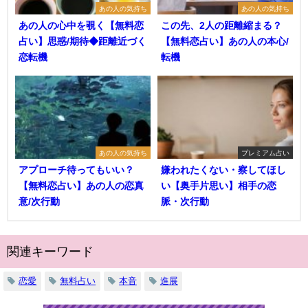
あの人の気持ち
あの人の気持ち
あの人の心中を覗く【無料恋
この先、2人の距離縮まる？
占い】思惑/期待◆距離近づく
【無料恋占い】あの人の本心/
恋転機
転機
あの人の気持ち
プレミアム占い
アプローチ待ってもいい？
嫌われたくない・察してほし
【無料恋占い】あの人の恋真
い【奥手片思い】相手の恋
意/次行動
脈・次行動
関連キーワード
恋愛
無料占い
本音
進展