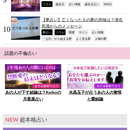
,
,
,
,
,
コラム
誕生日
占い情報
誕生日占い
366日
【夢占い】亡くなった人の夢の意味は？潜在
意識からのメッセージ
,
,
,
,
,
夢占い
コラム
開運
サイン
占い情報
,
,
,
「な行」から始まる夢
よく見る夢
人物の夢
話題の不倫占い
あの人が下す結論は？Keikoの
水晶玉子が占うあの人の覚悟
月星座占い
と愛結論
NEW
超本格占い