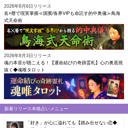
2026年8月6日リリース
名×暦で現実掌握≪国賓/各界VIPも命託す的中奥儀≫鳥海
式天命術
2026年8月3日リリース
魂の本音が聴こえる！【運命結びの奇跡霊札】心の奥底視
抜く◆魂唯タロット
新着リリース本格占いメニュー
「好き」が心に溢れても【踏み出せない恋◆