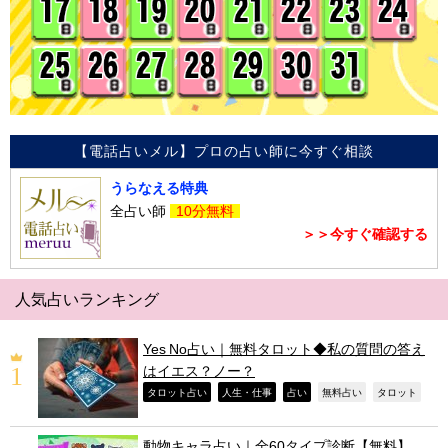
【電話占いメル】プロの占い師に今すぐ相談
うらなえる特典
全占い師
10分無料
＞＞今すぐ確認する
人気占いランキング
Yes No占い｜無料タロット◆私の質問の答え
はイエス？ノー？
,
,
,
,
,
タロット占い
人生・仕事
占い
無料占い
タロット
動物キャラ占い｜全60タイプ診断【無料】