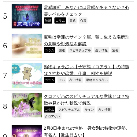
霊感診断｜あなたには霊感がある？ない？心
霊レベルをチェック
,
,
,
,
診断
コラム
霊感
心霊
宝毛は幸運のサイン？眉、顎…生える場所別
の意味や対処法を解説
,
,
,
,
,
コラム
開運
スピリチュアル
占い情報
宝毛
動物キャラ占い【子守熊（コアラ）】の特徴
は？性格や恋愛、仕事、相性を解説
,
,
,
,
コラム
占い
占い情報
動物キャラ占い
クロアゲハのスピリチュアルな意味とは？特
徴や見かけた状況で解説
,
,
,
,
コラム
スピリチュアル
サイン
占い情報
,
クロアゲハ
2月8日生まれの性格｜男女別の特徴や運勢、
有名人【誕生日占い】