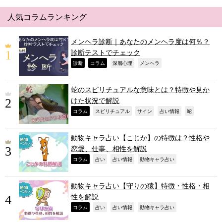
人気コラムランキング
メンヘラ診断｜あなたのメンヘラ度は何％？
診断テストでチェック
,
,
,
,
診断
コラム
深層心理
メンヘラ
蛇のスピリチュアルな意味とは？特徴や見か
けた状況で解説
,
,
,
,
,
コラム
スピリチュアル
サイン
占い情報
蛇
動物キャラ占い【こじか】の特徴は？性格や
恋愛、仕事、相性を解説
,
,
,
,
コラム
占い
占い情報
動物キャラ占い
動物キャラ占い【守りの猿】特徴・性格・相
性を解説
,
,
,
,
コラム
占い
占い情報
動物キャラ占い