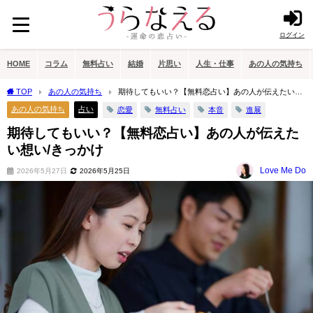
ログイン
HOME
コラム
無料占い
結婚
片思い
人生・仕事
あの人の気持ち
TOP
あの人の気持ち
期待してもいい？【無料恋占い】あの人が伝えたい想
い/きっかけ
あの人の気持ち
占い
恋愛
無料占い
本音
進展
期待してもいい？【無料恋占い】あの人が伝えた
い想い/きっかけ
Love Me Do
2026年5月27日
2026年5月25日