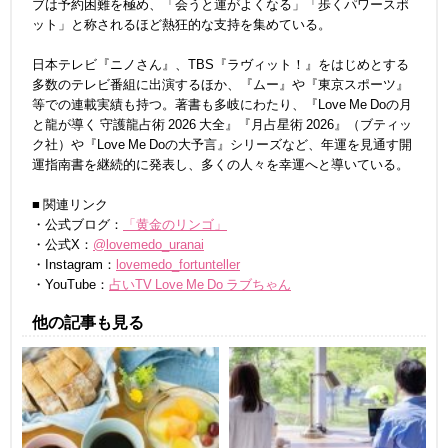
ブは予約困難を極め、「会うと運がよくなる」「歩くパワースポ
ット」と称されるほど熱狂的な支持を集めている。
日本テレビ『ニノさん』、TBS『ラヴィット！』をはじめとする
多数のテレビ番組に出演するほか、『ムー』や『東京スポーツ』
等での連載実績も持つ。著書も多岐にわたり、『Love Me Doの月
と龍が導く 守護龍占術 2026 大全』『月占星術 2026』（ブティッ
ク社）や『Love Me Doの大予言』シリーズなど、年運を見通す開
運指南書を継続的に発表し、多くの人々を幸運へと導いている。
■ 関連リンク
・公式ブログ：
「黄金のリンゴ」
・公式X：
@lovemedo_uranai
・Instagram：
lovemedo_fortunteller
・YouTube：
占いTV Love Me Do ラブちゃん
他の記事も見る