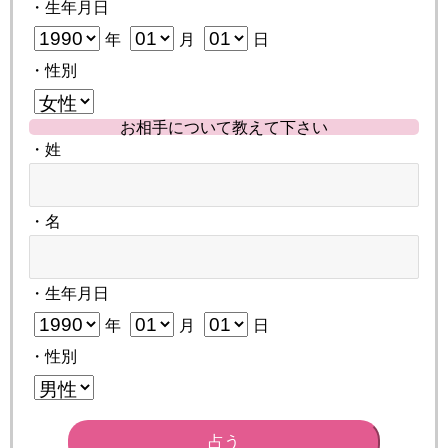
・生年月日
年
月
日
・性別
お相手について教えて下さい
・姓
・名
・生年月日
年
月
日
・性別
占う