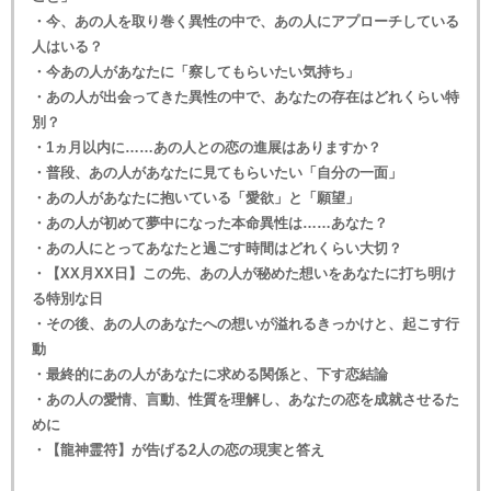
・今、あの人を取り巻く異性の中で、あの人にアプローチしている
人はいる？
・今あの人があなたに「察してもらいたい気持ち」
・あの人が出会ってきた異性の中で、あなたの存在はどれくらい特
別？
・1ヵ月以内に……あの人との恋の進展はありますか？
・普段、あの人があなたに見てもらいたい「自分の一面」
・あの人があなたに抱いている「愛欲」と「願望」
・あの人が初めて夢中になった本命異性は……あなた？
・あの人にとってあなたと過ごす時間はどれくらい大切？
・【XX月XX日】この先、あの人が秘めた想いをあなたに打ち明け
る特別な日
・その後、あの人のあなたへの想いが溢れるきっかけと、起こす行
動
・最終的にあの人があなたに求める関係と、下す恋結論
・あの人の愛情、言動、性質を理解し、あなたの恋を成就させるた
めに
・【龍神霊符】が告げる2人の恋の現実と答え