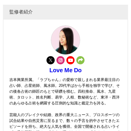
監修者紹介
Love Me Do
吉本興業所属。「ラブちゃん」の愛称で親しまれる業界最注目の
占い師、占星術師、風水師。20代半ばから手相を独学で学び、そ
の後各占術の師匠のもとで研鑽を積む。四柱推命、風水、九星
術、タロット、姓名判断、易学、人相、数秘術など、東洋・西洋
のあらゆる占術を網羅する圧倒的な知識と鑑定力を誇る。
芸能人のブレイクや結婚、政界の重大ニュース、プロスポーツの
試合結果や自然災害に至るまで、数々の予言を的中させてきたエ
ピソードを持ち、絶大な人気を獲得。全国で開催される占いライ