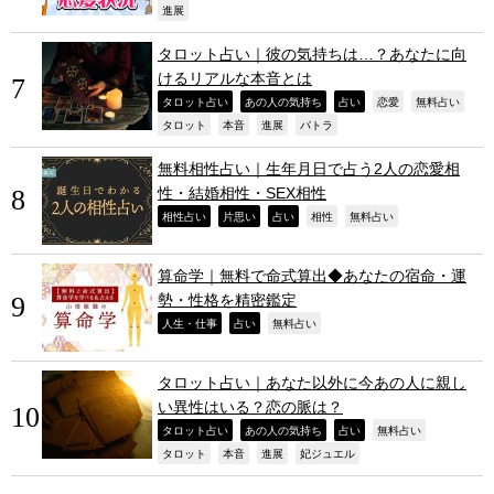
,
進展
タロット占い｜彼の気持ちは…？あなたに向
けるリアルな本音とは
,
,
,
,
,
タロット占い
あの人の気持ち
占い
恋愛
無料占い
,
,
,
,
タロット
本音
進展
パトラ
無料相性占い｜生年月日で占う2人の恋愛相
性・結婚相性・SEX相性
,
,
,
,
,
相性占い
片思い
占い
相性
無料占い
算命学｜無料で命式算出◆あなたの宿命・運
勢・性格を精密鑑定
,
,
,
人生・仕事
占い
無料占い
タロット占い｜あなた以外に今あの人に親し
い異性はいる？恋の脈は？
,
,
,
,
タロット占い
あの人の気持ち
占い
無料占い
,
,
,
,
タロット
本音
進展
妃ジュエル