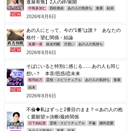
進展有無】2人の絆/展開
中島多加仁
四柱推命
あの人の気持ち
進展
結末
NEW
2026年8月6日
あの人にとって、今の“1番”は誰？ あなたの
格付・望む関係・結論
友榮一喜
姓名判断
片思い
あの人の気持ち
NEW
2026年8月6日
そばにいると特別に感じる……あの人も同じ
想い？ 本音/思惑/恋未来
桜羽結万
霊視・スピリチュアル
あの人の気持ち
進展
結末
NEW
2026年8月6日
不倫◆私はずっと2番目のまま？≪あの人の抱
く愛願望≫決断/最終関係
日下由紀恵
霊視・スピリチュアル
不倫
婚外恋愛
あの人の気持ち
進展
結末