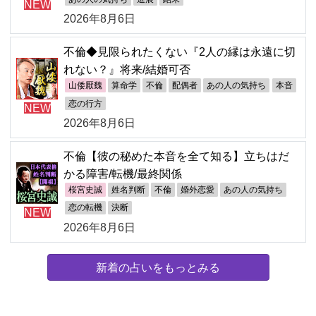
NEW
2026年8月6日
不倫◆見限られたくない『2人の縁は永遠に切
れない？』将来/結婚可否
山倭厭魏
算命学
不倫
配偶者
あの人の気持ち
本音
恋の行方
NEW
2026年8月6日
不倫【彼の秘めた本音を全て知る】立ちはだ
かる障害/転機/最終関係
桜宮史誠
姓名判断
不倫
婚外恋愛
あの人の気持ち
恋の転機
決断
NEW
2026年8月6日
新着の占いをもっとみる