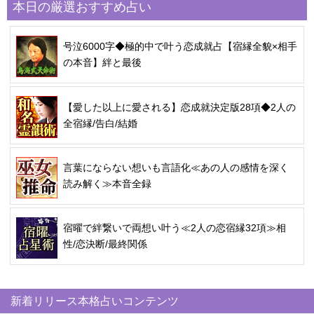
本日の厳選おすすめ占い
号泣6000字◆極的中で叶う恋成就占【宿縁全貌×相手
の本音】絆と最後
【愛した以上に愛される】恋成就決定版28項◆2人の
全宿縁/告白/結婚
言葉にならない想いも言語化≪あの人の感情を深く
読み解く≫本音全録
宿曜で絆繋いで両想い叶う≪2人の恋宿縁32項≫相
性/恋決断/最終関係
新着リリース本格占いコンテンツ