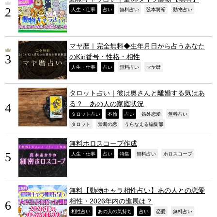
,
,
,
,
,
人生・仕事
占い
無料占い
弦本將裕
動物占い
マヤ暦｜完全無料◆生年月日から占うあなた
のKin番号・性格・相性
,
,
,
,
人生・仕事
占い
無料占い
マヤ暦
タロット占い｜彼は奥さんと離婚する気はあ
る？ あの人の家庭状況
,
,
,
,
,
タロット占い
不倫
占い
婚外恋愛
無料占い
,
,
,
タロット
禁断の恋
うらなえる編集部
無料ホロスコープ作成
,
,
,
,
,
人生・仕事
占い
特集
無料占い
ホロスコープ
無料【動物キャラ相性占い】あの人との恋愛
相性・2026年内の進展は？
,
,
,
,
,
相性占い
あの人の気持ち
占い
恋愛
無料占い