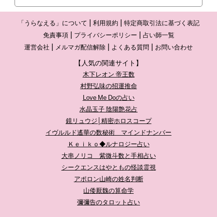
「うらなえる」について
利用規約
特定商取引法に基づく表記
免責事項
プライバシーポリシー
占い師一覧
運営会社
メルマガ配信解除
よくある質問
お問い合わせ
【人気の関連サイト】
木下レオン 帝王数
村野弘味の招運推命
Love Me Doの占い
水晶玉子 陰陽艶花占
鏡リュウジ│精密ホロスコープ
イヴルルド遙華の数秘術 マインドナンバー
Ｋｅｉｋｏ◆ルナロジー占い
大串ノリコ 紫微斗数と手相占い
シークエンスはやともの怪談霊視
アポロン山崎の姓名判断
山倭厭魏の算命学
彌彌告のタロット占い