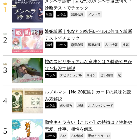
メンヘラ診断｜あなたのメンヘラ度は何％？
診断テストでチェック
,
,
,
,
診断
コラム
深層心理
メンヘラ
嫉妬診断｜あなたの嫉妬レベルは何％？診断
テストでチェック
,
,
,
,
,
,
診断
コラム
恋愛心理
深層心理
占い情報
嫉妬
蛇のスピリチュアルな意味とは？特徴や見か
けた状況で解説
,
,
,
,
,
コラム
スピリチュアル
サイン
占い情報
蛇
ルノルマン【No.20庭園】カードの意味と読
み方解説
,
,
,
,
コラム
占い情報
意味
ルノルマンカード
動物キャラ占い【こじか】の特徴は？性格や
恋愛、仕事、相性を解説
,
,
,
,
コラム
占い
占い情報
動物キャラ占い