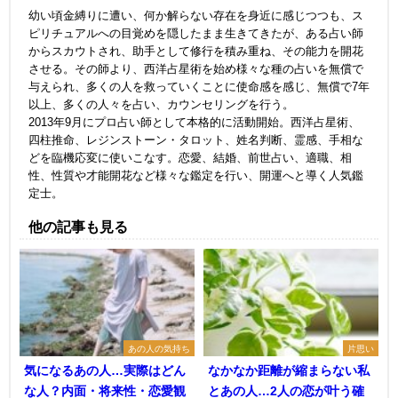
幼い頃金縛りに遭い、何か解らない存在を身近に感じつつも、ス
ピリチュアルへの目覚めを隠したまま生きてきたが、ある占い師
からスカウトされ、助手として修行を積み重ね、その能力を開花
させる。その師より、西洋占星術を始め様々な種の占いを無償で
与えられ、多くの人を救っていくことに使命感を感じ、無償で7年
以上、多くの人々を占い、カウンセリングを行う。
2013年9月にプロ占い師として本格的に活動開始。西洋占星術、
四柱推命、レジンストーン・タロット、姓名判断、霊感、手相な
どを臨機応変に使いこなす。恋愛、結婚、前世占い、適職、相
性、性質や才能開花など様々な鑑定を行い、開運へと導く人気鑑
定士。
他の記事も見る
あの人の気持ち
片思い
気になるあの人…実際はどん
なかなか距離が縮まらない私
な人？内面・将来性・恋愛観
とあの人…2人の恋が叶う確