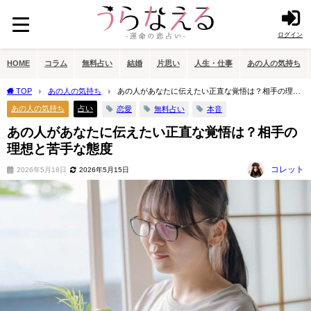
ログイン
HOME
コラム
無料占い
結婚
片思い
人生・仕事
あの人の気持ち
TOP
あの人の気持ち
あの人があなたに伝えたい正直な覚悟は？相手の理想
と苦手な態度
あの人の気持ち
占い
恋愛
無料占い
本音
あの人があなたに伝えたい正直な覚悟は？相手の
理想と苦手な態度
コレット
2026年5月18日
2026年5月15日