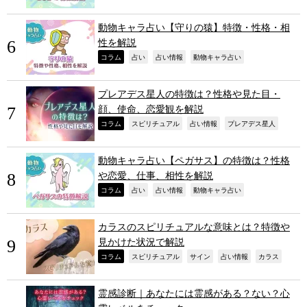
動物キャラ占い【守りの猿】特徴・性格・相
性を解説
,
,
,
,
コラム
占い
占い情報
動物キャラ占い
プレアデス星人の特徴は？性格や見た目・
顔、使命、恋愛観を解説
,
,
,
,
コラム
スピリチュアル
占い情報
プレアデス星人
動物キャラ占い【ペガサス】の特徴は？性格
や恋愛、仕事、相性を解説
,
,
,
,
コラム
占い
占い情報
動物キャラ占い
カラスのスピリチュアルな意味とは？特徴や
見かけた状況で解説
,
,
,
,
,
コラム
スピリチュアル
サイン
占い情報
カラス
霊感診断｜あなたには霊感がある？ない？心