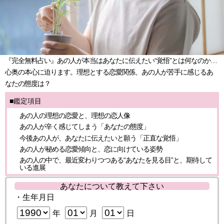
『完全無料占い』あの人が本当はあなたに伝えたい“覚悟”とは何なのか…
心奥の本心に迫ります。理想とする恋愛関係、あの人が苦手に感じるあ
なたの態度は？
■鑑定項目
あの人の理想の恋愛と、理想の恋人像
あの人が辛く感じてしまう「あなたの態度」
今後あの人が、あなたに伝えたいと願う「正直な覚悟」
あの人が秘める恋愛傾向と、恋に向けている姿勢
あの人の中で、最近変わりつつある“あなたを見る目”と、期待して
いる進展
あなたについて教えて下さい
・生年月日
年
月
日