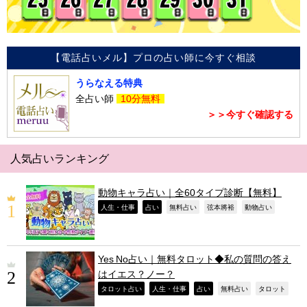
【電話占いメル】プロの占い師に今すぐ相談
うらなえる特典
全占い師
10分無料
＞＞今すぐ確認する
人気占いランキング
動物キャラ占い｜全60タイプ診断【無料】
,
,
,
,
,
人生・仕事
占い
無料占い
弦本將裕
動物占い
Yes No占い｜無料タロット◆私の質問の答え
はイエス？ノー？
,
,
,
,
,
タロット占い
人生・仕事
占い
無料占い
タロット