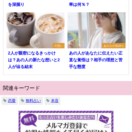
を深掘り
率は何％？
片思い
あの人の気持ち
2人が親密になるきっかけ
あの人があなたに伝えたい正
は？あの人の新たな想いと2
直な覚悟は？相手の理想と苦
人が辿る結末
手な態度
関連キーワード
恋愛
無料占い
本音