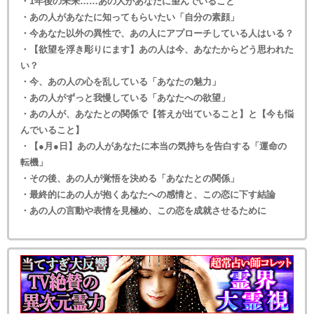
・1年後の未来……あの人があなたに望んでいること
・あの人があなたに知ってもらいたい「自分の素顔」
・今あなた以外の異性で、あの人にアプローチしている人はいる？
・【欲望を浮き彫りにます】あの人は今、あなたからどう思われた
い？
・今、あの人の心を乱している「あなたの魅力」
・あの人がずっと我慢している「あなたへの欲望」
・あの人が、あなたとの関係で【答えが出ていること】と【今も悩
んでいること】
・【●月●日】あの人があなたに本当の気持ちを告白する「運命の
転機」
・その後、あの人が覚悟を決める「あなたとの関係」
・最終的にあの人が抱くあなたへの感情と、この恋に下す結論
・あの人の言動や表情を見極め、この恋を成就させるために