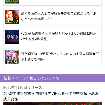
愛するあの人の全てが解る◆霊視で直接届ける『あ
なたへの全本音』SP
心繋がる/恋叶う≪星が解き明かす2人の宿縁32項≫
相性/今/転機/最後
視た瞬間“心の奥底”全バレ【あの人の本音＆願望◆20
項】密かな期待
新着リリース本格占いコンテンツ
2026年8月6日リリース
名×暦で現実掌握≪国賓/各界VIPも命託す的中奥儀≫鳥海
式天命術