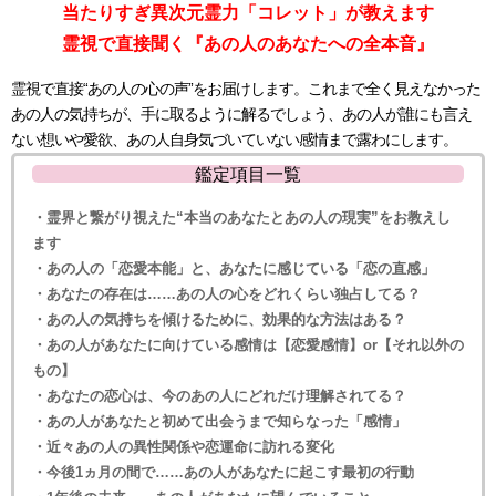
当たりすぎ異次元霊力「コレット」が教えます
霊視で直接聞く『あの人のあなたへの全本音』
霊視で直接“あの人の心の声”をお届けします。これまで全く見えなかった
あの人の気持ちが、手に取るように解るでしょう、あの人が誰にも言え
ない想いや愛欲、あの人自身気づいていない感情まで露わにします。
鑑定項目一覧
・霊界と繋がり視えた“本当のあなたとあの人の現実”をお教えし
ます
・あの人の「恋愛本能」と、あなたに感じている「恋の直感」
・あなたの存在は……あの人の心をどれくらい独占してる？
・あの人の気持ちを傾けるために、効果的な方法はある？
・あの人があなたに向けている感情は【恋愛感情】or【それ以外の
もの】
・あなたの恋心は、今のあの人にどれだけ理解されてる？
・あの人があなたと初めて出会うまで知らなった「感情」
・近々あの人の異性関係や恋運命に訪れる変化
・今後1ヵ月の間で……あの人があなたに起こす最初の行動