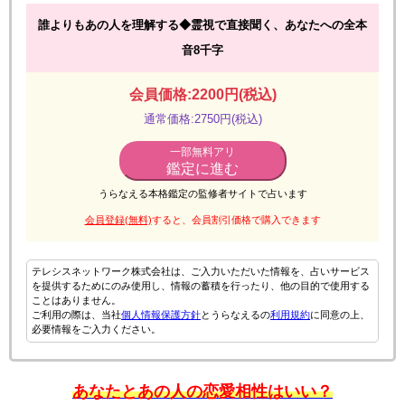
誰よりもあの人を理解する◆霊視で直接聞く、あなたへの全本
音8千字
会員価格:2200円(税込)
通常価格:2750円(税込)
一部無料アリ
鑑定に進む
うらなえる本格鑑定の監修者サイトで占います
会員登録(無料)
すると、会員割引価格で購入できます
テレシスネットワーク株式会社は、ご入力いただいた情報を、占いサービス
を提供するためにのみ使用し、情報の蓄積を行ったり、他の目的で使用する
ことはありません。
ご利用の際は、当社
個人情報保護方針
とうらなえるの
利用規約
に同意の上、
必要情報をご入力ください。
あなたとあの人の恋愛相性はいい？