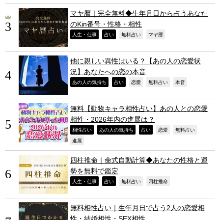
マヤ暦｜完全無料◆生年月日から占うあなた
のKin番号・性格・相性
,
,
,
,
人生・仕事
占い
無料占い
マヤ暦
他に親しい異性はいる？【あの人の恋愛状
況】あなたへの恋の本音
,
,
,
,
,
あの人の気持ち
占い
恋愛
無料占い
本音
無料【動物キャラ相性占い】あの人との恋愛
相性・2026年内の進展は？
,
,
,
,
,
相性占い
あの人の気持ち
占い
恋愛
無料占い
,
進展
四柱推命｜命式自動計算◆あなたの性格と運
勢を無料で鑑定
,
,
,
,
人生・仕事
占い
無料占い
四柱推命
無料相性占い｜生年月日で占う2人の恋愛相
性・結婚相性・SEX相性