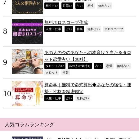
,
,
,
,
,
相性占い
片思い
占い
相性
無料占い
無料ホロスコープ作成
,
,
,
,
,
人生・仕事
占い
特集
無料占い
ホロスコープ
あの人の今のあなたへの本音は？当たるタロ
ット恋愛占い【無料】
,
,
,
,
,
タロット占い
あの人の気持ち
占い
恋愛
無料占い
,
,
タロット
本音
算命学｜無料で命式算出◆あなたの宿命・運
勢・性格を精密鑑定
,
,
,
人生・仕事
占い
無料占い
人気コラムランキング