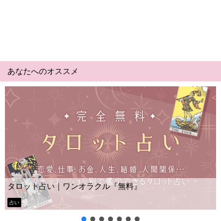
あなたへのオススメ
Yes No占い｜無料タロット◆私
無料』
ー？
タロット占い