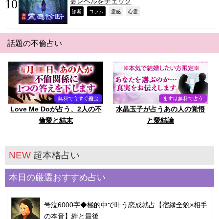
霊レベルをチェック
,
,
,
,
診断
コラム
霊感
心霊
話題の不倫占い
Love Me Doが占う、2人の不
水晶玉子が占うあの人の覚悟
倫愛と結末
と愛結論
NEW
超本格占い
本日の厳選おすすめ占い
号泣6000字◆極的中で叶う恋成就占【宿縁全貌×相手
の本音】絆と最後