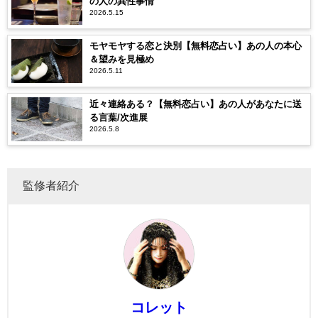
の人の異性事情
2026.5.15
モヤモヤする恋と決別【無料恋占い】あの人の本心
＆望みを見極め
2026.5.11
近々連絡ある？【無料恋占い】あの人があなたに送
る言葉/次進展
2026.5.8
監修者紹介
コレット