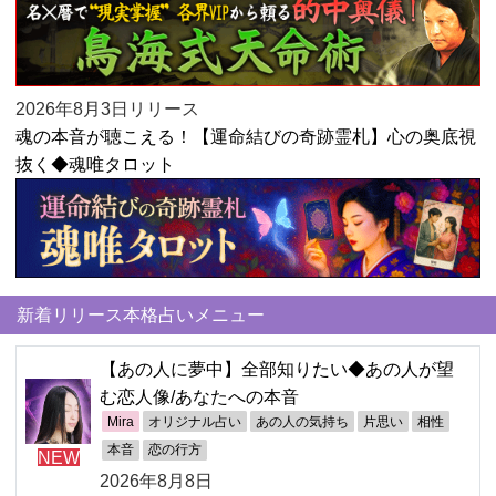
2026年8月3日リリース
魂の本音が聴こえる！【運命結びの奇跡霊札】心の奥底視
抜く◆魂唯タロット
新着リリース本格占いメニュー
【あの人に夢中】全部知りたい◆あの人が望
む恋人像/あなたへの本音
Mira
オリジナル占い
あの人の気持ち
片思い
相性
本音
恋の行方
NEW
2026年8月8日