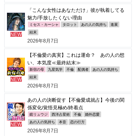
「こんな女性はあなただけ」彼が執着してる
魅力/手放したくない理由
ミセス・カーシャ
タロット
あの人の気持ち
進展
結末
NEW
2026年8月7日
【不倫愛の真実】これは運命？ あの人の想
い、本気度≪最終結末≫
新宿の母
九星気学
不倫
配偶者
あの人の気持ち
結末
NEW
2026年8月7日
あの人の決断促す【不倫愛成就占】今後の関
係変化/覚悟見極め/終着点
鏡リュウジ
西洋占星術
不倫
婚外恋愛
あの人の気持ち
本音
恋の行方
NEW
2026年8月7日