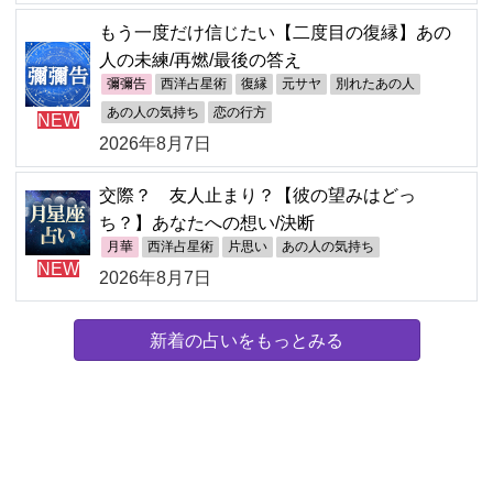
もう一度だけ信じたい【二度目の復縁】あの
人の未練/再燃/最後の答え
彌彌告
西洋占星術
復縁
元サヤ
別れたあの人
あの人の気持ち
恋の行方
NEW
2026年8月7日
交際？ 友人止まり？【彼の望みはどっ
ち？】あなたへの想い/決断
月華
西洋占星術
片思い
あの人の気持ち
NEW
2026年8月7日
新着の占いをもっとみる