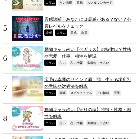
,
,
,
,
コラム
占い情報
意味
ルノルマンカード
霊感診断｜あなたには霊感がある？ない？心
霊レベルをチェック
,
,
,
,
診断
コラム
霊感
心霊
動物キャラ占い【ペガサス】の特徴は？性格
や恋愛、仕事、相性を解説
,
,
,
,
コラム
占い
占い情報
動物キャラ占い
宝毛は幸運のサイン？眉、顎…生える場所別
の意味や対処法を解説
,
,
,
,
,
コラム
開運
スピリチュアル
占い情報
宝毛
動物キャラ占い【守りの猿】特徴・性格・相
性を解説
,
,
,
,
コラム
占い
占い情報
動物キャラ占い