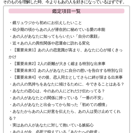
そのものを理解した時、今よりもあの人を好きになっているはずです。
鑑定項目一覧
・鏡リュウジから初めにお伝えしたいこと
・幼少期の頃からあの人が潜在的に秘めている愛の本能
・あの人があなたに知ってもらいたい「自分の素顔」
・近々あの人の異性関係や恋運命に訪れる変化
・【重要未来1】あの人の恋意識が高まり、あなたに心が傾くきっ
かけ
・【重要未来2】2人の距離が大きく縮まる特別な出来事
・【重要未来3】あの人があなたに自分の想いを告白する特別な日
・【重要未来4】その後、恋人同士としてさらに絆が深まる出来事
・あの人の気持ちをあなたに傾けるために、今できることはある？
・あなたの恋心は、今のあの人にどれだけ伝わってる？
・あの人があなたとの関係に持っている「一番の不安」
・あの人があなたと出会ってから知った「初めての感情」
・あなたからあの人に好意を伝えたら、あの人は受け止めてくれ
る？
・実はあの人があなたに対して抱いている嫉妬心
・あの人が今、必死で抑えている「あなたへの欲求」