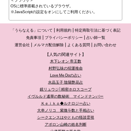
＜ブラウザ＞
OSに標準搭載されているブラウザ。
※JavaScriptの設定をオンにしてご利用ください。
「うらなえる」について
利用規約
特定商取引法に基づく表記
免責事項
プライバシーポリシー
占い師一覧
運営会社
メルマガ配信解除
よくある質問
お問い合わせ
【人気の関連サイト】
木下レオン 帝王数
村野弘味の招運推命
Love Me Doの占い
水晶玉子 陰陽艶花占
鏡リュウジ│精密ホロスコープ
イヴルルド遙華の数秘術 マインドナンバー
Ｋｅｉｋｏ◆ルナロジー占い
大串ノリコ 紫微斗数と手相占い
シークエンスはやともの怪談霊視
アポロン山崎の姓名判断