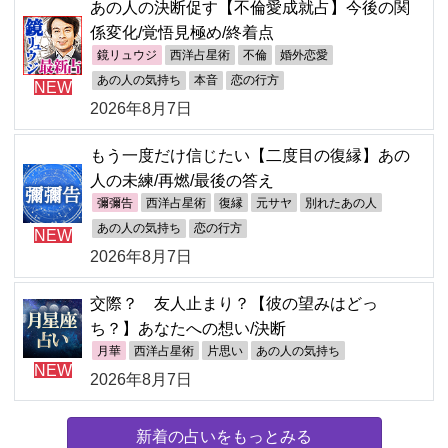
あの人の決断促す【不倫愛成就占】今後の関
係変化/覚悟見極め/終着点
鏡リュウジ
西洋占星術
不倫
婚外恋愛
あの人の気持ち
本音
恋の行方
NEW
2026年8月7日
もう一度だけ信じたい【二度目の復縁】あの
人の未練/再燃/最後の答え
彌彌告
西洋占星術
復縁
元サヤ
別れたあの人
あの人の気持ち
恋の行方
NEW
2026年8月7日
交際？ 友人止まり？【彼の望みはどっ
ち？】あなたへの想い/決断
月華
西洋占星術
片思い
あの人の気持ち
NEW
2026年8月7日
新着の占いをもっとみる