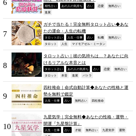
,
,
,
,
,
相性占い
あの人の気持ち
占い
恋愛
無料占い
,
進展
ガチで当たる！完全無料タロット占い◆あな
たの運命・人生の転機
,
,
,
,
,
タロット占い
人生・仕事
占い
転機
無料占い
,
,
,
タロット
人生
マドモアゼル・ミータン
タロット占い｜彼の気持ちは…？あなたに向
けるリアルな本音とは
,
,
,
,
,
タロット占い
あの人の気持ち
占い
恋愛
無料占い
,
,
,
,
タロット
本音
進展
パトラ
四柱推命｜命式自動計算◆あなたの性格と運
勢を無料で鑑定
,
,
,
,
人生・仕事
占い
無料占い
四柱推命
九星気学｜完全無料◆あなたの性格・運勢・
開運『九星盤計算』
,
,
,
,
,
,
人生・仕事
占い
才能
無料占い
九星気学
運勢