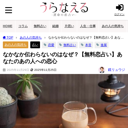
ログイン
HOME
コラム
無料占い
結婚
片思い
人生・仕事
あの人の気持ち
TOP
あの人の気持ち
なかなか伝わらないのはなぜ？【無料恋占い】あなた
のあの人への恋心
あの人の気持ち
占い
恋愛
無料占い
本音
進展
なかなか伝わらないのはなぜ？【無料恋占い】あ
なたのあの人への恋心
鏡リュウジ
2025年11月29日
2025年11月25日