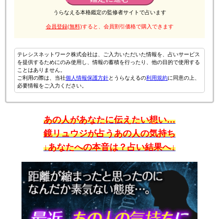
うらなえる本格鑑定の監修者サイトで占います
会員登録(無料)
すると、会員割引価格で購入できます
テレシスネットワーク株式会社は、ご入力いただいた情報を、占いサービス
を提供するためにのみ使用し、情報の蓄積を行ったり、他の目的で使用する
ことはありません。
ご利用の際は、当社
個人情報保護方針
とうらなえるの
利用規約
に同意の上、
必要情報をご入力ください。
あの人があなたに伝えたい想い…
鏡リュウジが占うあの人の気持ち
↓あなたへの本音は？占い結果へ↓