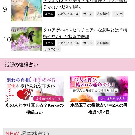
トンボのスピリチュアルな意味とは？特徴や
見かけた状況で解説
,
,
,
,
,
コラム
スピリチュアル
サイン
占い情報
トンボ
クロアゲハのスピリチュアルな意味とは？特
徴や見かけた状況で解説
,
,
,
,
コラム
スピリチュアル
サイン
占い情報
,
クロアゲハ
話題の復縁占い
あの人とやり直せる？Keikoの
水晶玉子の復縁占い⇒2人の再
復縁占い
接近○月○日
NEW
超本格占い