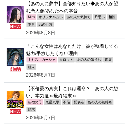
【あの人に夢中】全部知りたい◆あの人が望
む恋人像/あなたへの本音
Mira
オリジナル占い
あの人の気持ち
片思い
相性
本音
恋の行方
NEW
2026年8月8日
「こんな女性はあなただけ」彼が執着してる
魅力/手放したくない理由
ミセス・カーシャ
タロット
あの人の気持ち
進展
結末
NEW
2026年8月7日
【不倫愛の真実】これは運命？ あの人の想
い、本気度≪最終結末≫
新宿の母
九星気学
不倫
配偶者
あの人の気持ち
結末
NEW
2026年8月7日