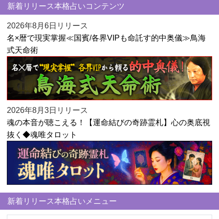
新着リリース本格占いコンテンツ
2026年8月6日リリース
名×暦で現実掌握≪国賓/各界VIPも命託す的中奥儀≫鳥海
式天命術
2026年8月3日リリース
魂の本音が聴こえる！【運命結びの奇跡霊札】心の奥底視
抜く◆魂唯タロット
新着リリース本格占いメニュー