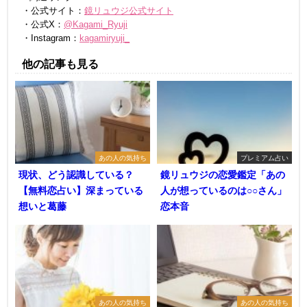
・公式サイト：
鏡リュウジ公式サイト
・公式X：
@Kagami_Ryuji
・Instagram：
kagamiryuji_
他の記事も見る
あの人の気持ち
プレミアム占い
現状、どう認識している？
鏡リュウジの恋愛鑑定「あの
【無料恋占い】深まっている
人が想っているのは○○さん」
想いと葛藤
恋本音
あの人の気持ち
あの人の気持ち