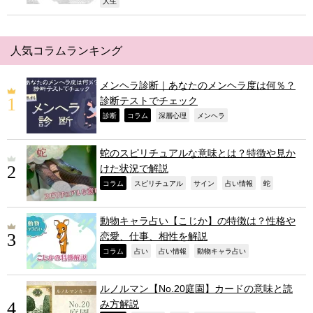
,
人生
人気コラムランキング
メンヘラ診断｜あなたのメンヘラ度は何％？
診断テストでチェック
,
,
,
,
診断
コラム
深層心理
メンヘラ
蛇のスピリチュアルな意味とは？特徴や見か
けた状況で解説
,
,
,
,
,
コラム
スピリチュアル
サイン
占い情報
蛇
動物キャラ占い【こじか】の特徴は？性格や
恋愛、仕事、相性を解説
,
,
,
,
コラム
占い
占い情報
動物キャラ占い
ルノルマン【No.20庭園】カードの意味と読
み方解説