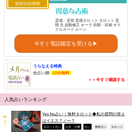
初回10分無料
霊感・霊視 霊感タロット タロット 霊
聴 念 波動修正 オーラ 祈願・祈祷 オラ
クルカード ルーン
今すぐ電話鑑定を受ける▶
うらなえる特典
全占い師
10分無料
＞＞今すぐ確認する
人気占いランキング
Yes No占い｜無料タロット◆私の質問の答え
はイエス？ノー？
,
,
,
,
,
タロット占い
人生・仕事
占い
無料占い
タロット