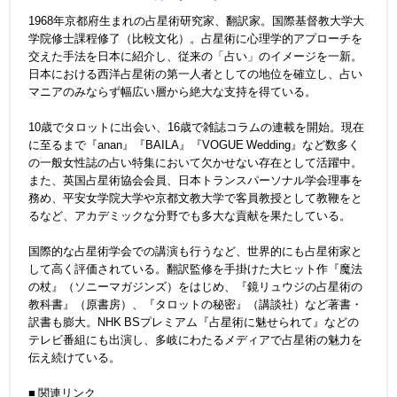
1968年京都府生まれの占星術研究家、翻訳家。国際基督教大学大
学院修士課程修了（比較文化）。占星術に心理学的アプローチを
交えた手法を日本に紹介し、従来の「占い」のイメージを一新。
日本における西洋占星術の第一人者としての地位を確立し、占い
マニアのみならず幅広い層から絶大な支持を得ている。
10歳でタロットに出会い、16歳で雑誌コラムの連載を開始。現在
に至るまで『anan』『BAILA』『VOGUE Wedding』など数多く
の一般女性誌の占い特集において欠かせない存在として活躍中。
また、英国占星術協会会員、日本トランスパーソナル学会理事を
務め、平安女学院大学や京都文教大学で客員教授として教鞭をと
るなど、アカデミックな分野でも多大な貢献を果たしている。
国際的な占星術学会での講演も行うなど、世界的にも占星術家と
して高く評価されている。翻訳監修を手掛けた大ヒット作『魔法
の杖』（ソニーマガジンズ）をはじめ、『鏡リュウジの占星術の
教科書』（原書房）、『タロットの秘密』（講談社）など著書・
訳書も膨大。NHK BSプレミアム『占星術に魅せられて』などの
テレビ番組にも出演し、多岐にわたるメディアで占星術の魅力を
伝え続けている。
■ 関連リンク