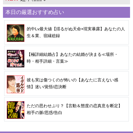
本日の厳選おすすめ占い
的中Lv最大値【揺るがぬ天命×現実暴露】あなたの人
生＆業、宿縁総録
【極詳細結婚占】あなたの結婚が決まる≪場所・
時・相手詳細・言葉≫
彼も実は傷つくのが怖いの【あなたに言えない感
情】迷い/覚悟/恋決断
ただの思わせぶり？【言動＆態度の恋真意を断定】
相手の脈/思惑/告白