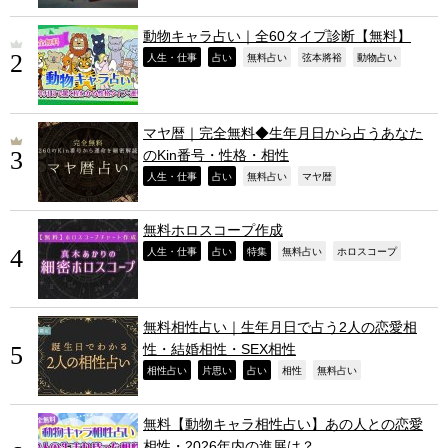
動物キャラ占い｜全60タイプ診断【無料】
,
,
,
,
,
人生・仕事
占い
無料占い
弦本將裕
動物占い
マヤ暦｜完全無料◆生年月日から占うあなた
のKin番号・性格・相性
,
,
,
,
人生・仕事
占い
無料占い
マヤ暦
無料ホロスコープ作成
,
,
,
,
,
人生・仕事
占い
特集
無料占い
ホロスコープ
無料相性占い｜生年月日で占う2人の恋愛相
性・結婚相性・SEX相性
,
,
,
,
,
相性占い
片思い
占い
相性
無料占い
無料【動物キャラ相性占い】あの人との恋愛
相性・2026年内の進展は？