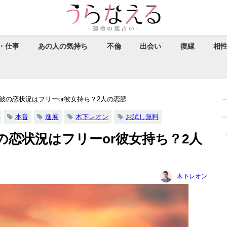
・仕事
あの人の気持ち
不倫
出会い
復縁
相
彼の恋状況はフリーor彼女持ち？2人の恋脈
本音
進展
木下レオン
お試し無料
恋状況はフリーor彼女持ち？2人
木下レオン