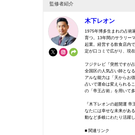
監修者紹介
木下レオン
1975年博多生まれの占
育つ。13年間のサラリー
起業。経営する飲食店内で
定が口コミで広がり、現
フジテレビ『突然ですが
全国区の人気占い師とな
アルな能力は「天からお
占いで運命は変えられる
の「帝王占術」を用いて
『木下レオンの超開運 帝王
なたには幸せな未来があ
動など多岐にわたり活躍
■ 関連リンク