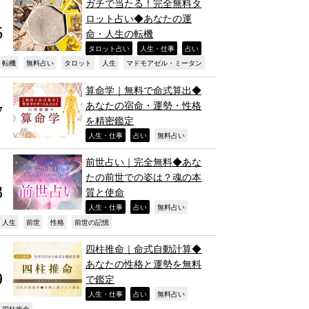
ガチで当たる！完全無料タ
ロット占い◆あなたの運
命・人生の転機
,
,
,
タロット占い
人生・仕事
占い
,
,
,
,
,
転機
無料占い
タロット
人生
マドモアゼル・ミータン
算命学｜無料で命式算出◆
あなたの宿命・運勢・性格
を精密鑑定
,
,
,
人生・仕事
占い
無料占い
前世占い｜完全無料◆あな
たの前世での姿は？魂の本
質と使命
,
,
,
人生・仕事
占い
無料占い
,
,
,
,
人生
前世
性格
前世の記憶
四柱推命｜命式自動計算◆
あなたの性格と運勢を無料
で鑑定
,
,
,
人生・仕事
占い
無料占い
四柱推命