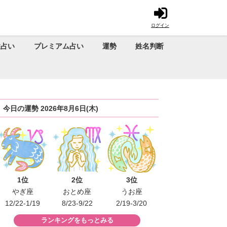
ログイン
性占い
プレミアム占い
運勢
姓名判断
今日の運勢 2026年8月6日(木)
1位
2位
3位
やぎ座
おとめ座
うお座
12/22-1/19
8/23-9/22
2/19-3/20
ランキングをもっとみる