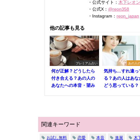
・公式サイト：
木下レオン O
・公式X：
@reon358
・Instagram：
reon_japan
他の記事も見る
プレミアム占い
あの人
何が正解？どうしたら
気持ち…すれ違っ
付き合える？あの人の
る？あの人はあな
あなたへの本音・望み
どう思っている？
関連キーワード
お試し無料
恋愛
本音
進展
木