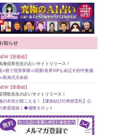
お知らせ
NEW【新番組】
鳥海伯萃先生
の占いサイトリリース！
名×暦で現実掌握≪国賓/各界VIPも命託す的中奥儀
≫鳥海式天命術
NEW【新番組】
笑理歌先生
の占いサイトリリース！
魂の本音が聴こえる！【運命結びの奇跡霊札】心
の奥底視抜く◆魂唯タロット