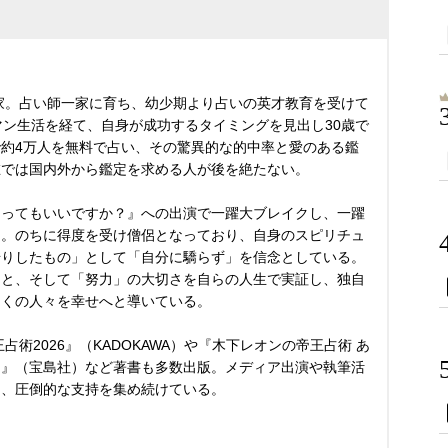
術家。占い師一家に育ち、幼少期より占いの英才教育を受けて
マン生活を経て、自身が成功するタイミングを見出し30歳で
約4万人を無料で占い、その驚異的な的中率と愛のある鑑
在では国内外から鑑定を求める人が後を絶たない。
占ってもいいですか？』への出演で一躍大ブレイクし、一躍
る。のちに得度を受け僧侶となっており、自身のスピリチュ
借りしたもの」として「自分に驕らず」を信念としている。
こと、そして「努力」の大切さを自らの人生で実証し、独自
多くの人々を幸せへと導いている。
占術2026』（KADOKAWA）や『木下レオンの帝王占術 あ
る』（宝島社）など著書も多数出版。メディア出演や執筆活
し、圧倒的な支持を集め続けている。