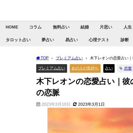
HOME
コラム
無料占い
結婚
片思い
人生
タロット占い
夢占い
易占い
心理テスト
診断
TOP
プレミアム占い
木下レオンの恋愛占い｜
プレミアム占い
あの人の気持ち
占い
恋愛
木下レオンの恋愛占い｜彼の
の恋脈
2023年3月10日
2023年3月1日