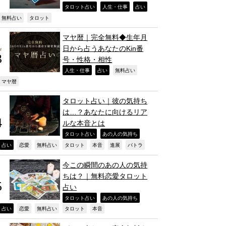
,
,
,
タロット占い
人生・仕事
占い
,
,
無料占い
タロット
マヤ暦｜完全無料◆生年月
日から占うあなたのKin番
号・性格・相性
,
,
,
人生・仕事
占い
無料占い
,
マヤ暦
タロット占い｜彼の気持ち
は…？あなたに向けるリア
ルな本音とは
,
,
タロット占い
あの人の気持ち
,
,
,
,
,
,
,
占い
恋愛
無料占い
タロット
本音
進展
パトラ
今この瞬間のあの人の気持
ちは？｜無料恋愛タロット
占い
,
,
タロット占い
あの人の気持ち
,
,
,
,
,
占い
恋愛
無料占い
タロット
本音