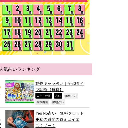
人気占いランキング
動物キャラ占い｜全60タイ
プ診断【無料】
,
,
,
人生・仕事
占い
無料占い
,
,
弦本將裕
動物占い
Yes No占い｜無料タロット
◆私の質問の答えはイエ
ス？ノー？