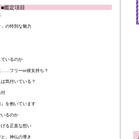
■鑑定項目
体
け」の特別な魅力
しているのか
……フリーor彼女持ち？
人は気付いている？
格付
情』を抱いています
でいるのか
告げる正直な想い
絆と、神仏の導き