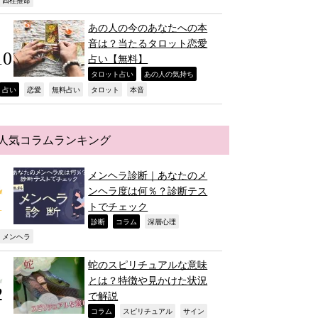
,
あの人の今のあなたへの本
音は？当たるタロット恋愛
占い【無料】
,
,
タロット占い
あの人の気持ち
,
,
,
,
,
占い
恋愛
無料占い
タロット
本音
人気コラムランキング
メンヘラ診断｜あなたのメ
ンヘラ度は何％？診断テス
トでチェック
,
,
,
診断
コラム
深層心理
,
メンヘラ
蛇のスピリチュアルな意味
とは？特徴や見かけた状況
で解説
,
,
,
コラム
スピリチュアル
サイン