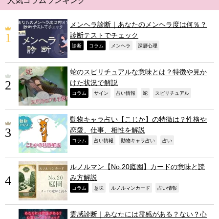
人気コラムランキング
メンヘラ診断｜あなたのメンヘラ度は何％？
診断テストでチェック
,
,
,
,
診断
コラム
メンヘラ
深層心理
蛇のスピリチュアルな意味とは？特徴や見か
けた状況で解説
,
,
,
,
,
コラム
サイン
占い情報
蛇
スピリチュアル
動物キャラ占い【こじか】の特徴は？性格や
恋愛、仕事、相性を解説
,
,
,
,
コラム
占い情報
動物キャラ占い
占い
ルノルマン【No.20庭園】カードの意味と読
み方解説
,
,
,
,
コラム
意味
ルノルマンカード
占い情報
霊感診断｜あなたには霊感がある？ない？心