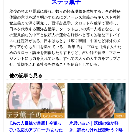
ステラ薫子
幼少の頃より霊感に優れ、数々の怪奇現象を体験する。その神秘
体験の意味を説き明かすためにグノーシス主義からキリスト教神
秘主義まで深く研究し、西洋占星学、タロットを独学で習得し、
日本を代表する西洋占星学、タロット占いの第一人者となる。そ
の驚異的な的中率と依頼人の運命を好転へと導く的確なアドバイ
スには定評がある。日本はもとより広く韓国、中国など海外のメ
デイアからも注目を集めている。 近年では、プロを目指す人のた
めのタロット講座を開催したりするなど、占い師の育成、マネー
ジメントにも力を入れている。すべての人々の人生力をアップさ
せ、笑顔あふれる社会を作ることを使命としている。
他の記事も見る
あの人の気持ち
片思い
【あの人目線で暴露】今狙っ
片思い占い｜既婚の彼が好
ている恋のアプローチ/あなた
き…諦めなければ恋叶う？略