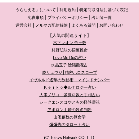
「うらなえる」について
利用規約
特定商取引法に基づく表記
免責事項
プライバシーポリシー
占い師一覧
運営会社
メルマガ配信解除
よくある質問
お問い合わせ
【人気の関連サイト】
木下レオン 帝王数
村野弘味の招運推命
Love Me Doの占い
水晶玉子 陰陽艶花占
鏡リュウジ│精密ホロスコープ
イヴルルド遙華の数秘術 マインドナンバー
Ｋｅｉｋｏ◆ルナロジー占い
大串ノリコ 紫微斗数と手相占い
シークエンスはやともの怪談霊視
アポロン山崎の姓名判断
山倭厭魏の算命学
彌彌告のタロット占い
(C) Telsys Network CO.,LTD.