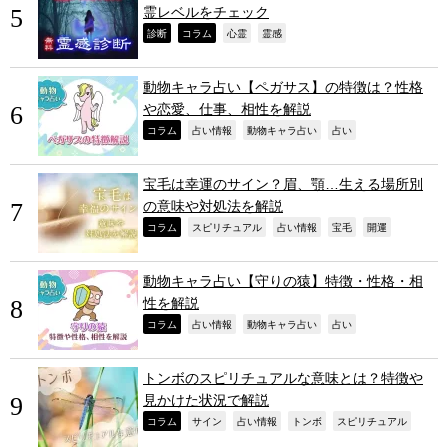
霊レベルをチェック
,
,
,
,
診断
コラム
心霊
霊感
動物キャラ占い【ペガサス】の特徴は？性格
や恋愛、仕事、相性を解説
,
,
,
,
コラム
占い情報
動物キャラ占い
占い
宝毛は幸運のサイン？眉、顎…生える場所別
の意味や対処法を解説
,
,
,
,
,
コラム
スピリチュアル
占い情報
宝毛
開運
動物キャラ占い【守りの猿】特徴・性格・相
性を解説
,
,
,
,
コラム
占い情報
動物キャラ占い
占い
トンボのスピリチュアルな意味とは？特徴や
見かけた状況で解説
,
,
,
,
,
コラム
サイン
占い情報
トンボ
スピリチュアル