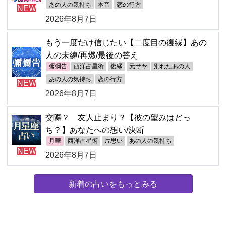
あの人の気持ち
本音
恋の行方
NEW
2026年8月7日
もう一度だけ信じたい【二度目の復縁】あの
人の未練/再燃/最後の答え
彌彌告
西洋占星術
復縁
元サヤ
別れたあの人
あの人の気持ち
恋の行方
NEW
2026年8月7日
交際？ 友人止まり？【彼の望みはどっ
ち？】あなたへの想い/決断
月華
西洋占星術
片思い
あの人の気持ち
NEW
2026年8月7日
新着の占いをもっとみる