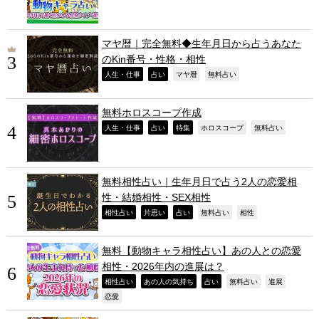
マヤ暦｜完全無料◆生年月日から占うあなた
のKin番号・性格・相性
,
,
,
,
人生・仕事
占い
マヤ暦
無料占い
無料ホロスコープ作成
,
,
,
,
,
人生・仕事
占い
特集
ホロスコープ
無料占い
無料相性占い｜生年月日で占う2人の恋愛相
性・結婚相性・SEX相性
,
,
,
,
,
相性占い
片思い
占い
無料占い
相性
無料【動物キャラ相性占い】あの人との恋愛
相性・2026年内の進展は？
,
,
,
,
,
相性占い
あの人の気持ち
占い
無料占い
進展
,
恋愛