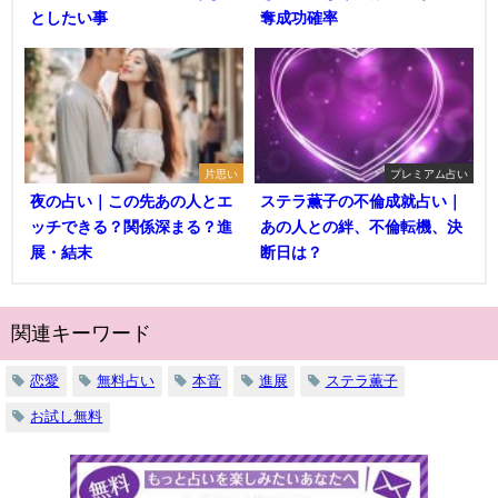
としたい事
奪成功確率
片思い
プレミアム占い
夜の占い｜この先あの人とエ
ステラ薫子の不倫成就占い｜
ッチできる？関係深まる？進
あの人との絆、不倫転機、決
展・結末
断日は？
関連キーワード
恋愛
無料占い
本音
進展
ステラ薫子
お試し無料