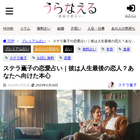
ログイン
HOME
コラム
無料占い
結婚
片思い
人生・仕事
あの人の気持ち
TOP
プレミアム占い
ステラ薫子の恋愛占い｜彼は人生最後の恋人？あなた
へ向けた本心
プレミアム占い
あの人の気持ち
占い
無料占い
本音
進展
ステラ薫子
お試し無料
恋愛
ステラ薫子の恋愛占い｜彼は人生最後の恋人？あ
なたへ向けた本心
ステラ薫子
2023年1月31日
2023年1月19日