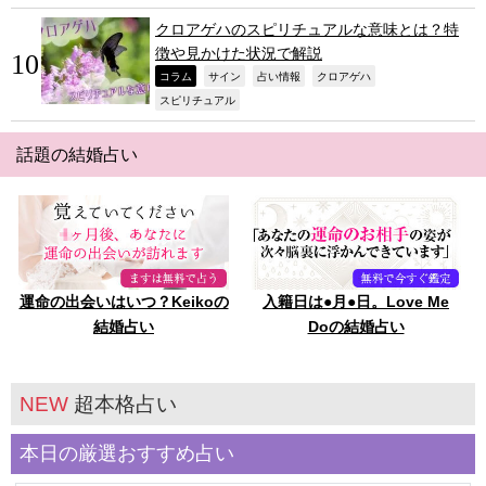
クロアゲハのスピリチュアルな意味とは？特
徴や見かけた状況で解説
,
,
,
,
コラム
サイン
占い情報
クロアゲハ
,
スピリチュアル
話題の結婚占い
運命の出会いはいつ？Keikoの
入籍日は●月●日。Love Me
結婚占い
Doの結婚占い
NEW
超本格占い
本日の厳選おすすめ占い