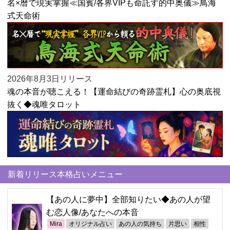
名×暦で現実掌握≪国賓/各界VIPも命託す的中奥儀≫鳥海
式天命術
2026年8月3日リリース
魂の本音が聴こえる！【運命結びの奇跡霊札】心の奥底視
抜く◆魂唯タロット
新着リリース本格占いメニュー
【あの人に夢中】全部知りたい◆あの人が望
む恋人像/あなたへの本音
Mira
オリジナル占い
あの人の気持ち
片思い
相性