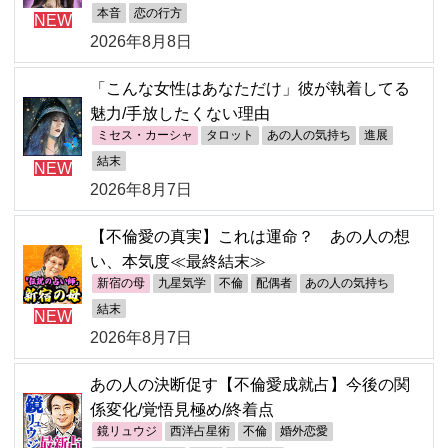
本音
恋の行方
NEW
2026年8月8日
「こんな女性はあなただけ」彼が執着してる
魅力/手放したくない理由
ミセス・カーシャ
タロット
あの人の気持ち
進展
結末
NEW
2026年8月7日
【不倫愛の真実】これは運命？ あの人の想
い、本気度≪最終結末≫
新宿の母
九星気学
不倫
配偶者
あの人の気持ち
結末
NEW
2026年8月7日
あの人の決断促す【不倫愛成就占】今後の関
係変化/覚悟見極め/終着点
鏡リュウジ
西洋占星術
不倫
婚外恋愛