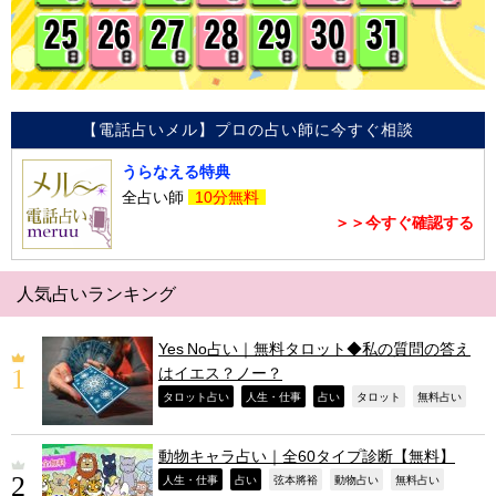
【電話占いメル】プロの占い師に今すぐ相談
うらなえる特典
全占い師
10分無料
＞＞今すぐ確認する
人気占いランキング
Yes No占い｜無料タロット◆私の質問の答え
はイエス？ノー？
,
,
,
,
,
タロット占い
人生・仕事
占い
タロット
無料占い
動物キャラ占い｜全60タイプ診断【無料】
,
,
,
,
,
人生・仕事
占い
弦本將裕
動物占い
無料占い