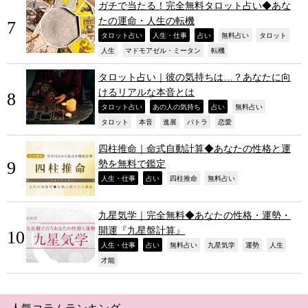
ガチで当たる！完全無料タロット占い◆あな
たの運命・人生の転機
,
,
,
,
,
タロット占い
人生・仕事
占い
無料占い
タロット
,
,
,
人生
マドモアゼル・ミータン
転機
タロット占い｜彼の気持ちは…？あなたに向
けるリアルな本音とは
,
,
,
,
タロット占い
あの人の気持ち
占い
無料占い
,
,
,
,
,
タロット
本音
進展
パトラ
恋愛
四柱推命｜命式自動計算◆あなたの性格と運
勢を無料で鑑定
,
,
,
,
人生・仕事
占い
四柱推命
無料占い
九星気学｜完全無料◆あなたの性格・運勢・
開運『九星盤計算』
,
,
,
,
,
,
人生・仕事
占い
無料占い
九星気学
運勢
人生
,
才能