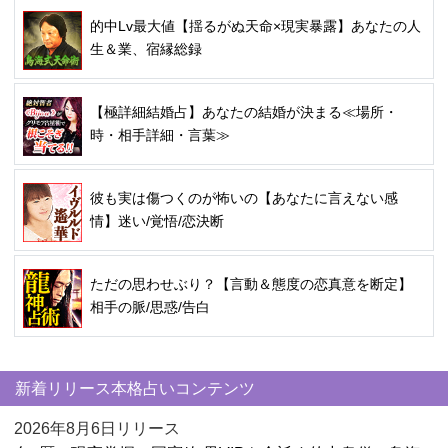
的中Lv最大値【揺るがぬ天命×現実暴露】あなたの人
生＆業、宿縁総録
【極詳細結婚占】あなたの結婚が決まる≪場所・
時・相手詳細・言葉≫
彼も実は傷つくのが怖いの【あなたに言えない感
情】迷い/覚悟/恋決断
ただの思わせぶり？【言動＆態度の恋真意を断定】
相手の脈/思惑/告白
新着リリース本格占いコンテンツ
2026年8月6日リリース