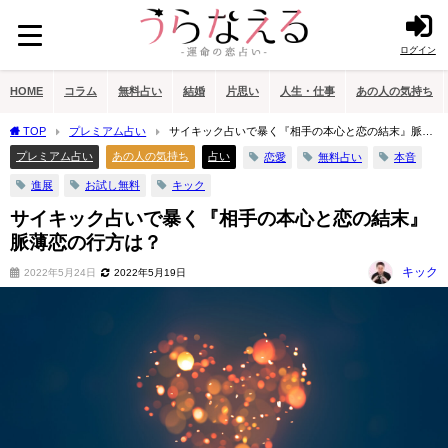
ログイン
HOME
コラム
無料占い
結婚
片思い
人生・仕事
あの人の気持ち
TOP
プレミアム占い
サイキック占いで暴く『相手の本心と恋の結末』脈薄
恋の行方は？
プレミアム占い
あの人の気持ち
占い
恋愛
無料占い
本音
進展
お試し無料
キック
サイキック占いで暴く『相手の本心と恋の結末』
脈薄恋の行方は？
キック
2022年5月24日
2022年5月19日