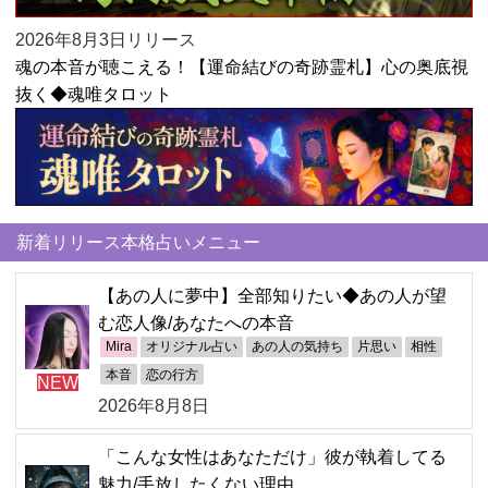
2026年8月3日リリース
魂の本音が聴こえる！【運命結びの奇跡霊札】心の奥底視
抜く◆魂唯タロット
新着リリース本格占いメニュー
【あの人に夢中】全部知りたい◆あの人が望
む恋人像/あなたへの本音
Mira
オリジナル占い
あの人の気持ち
片思い
相性
本音
恋の行方
NEW
2026年8月8日
「こんな女性はあなただけ」彼が執着してる
魅力/手放したくない理由