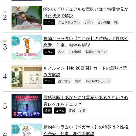
蛇のスピリチュアルな意味とは？特徴や見か
けた状況で解説
,
,
,
,
,
コラム
スピリチュアル
サイン
占い情報
蛇
動物キャラ占い【こじか】の特徴は？性格や
恋愛、仕事、相性を解説
,
,
,
,
コラム
占い
占い情報
動物キャラ占い
ルノルマン【No.20庭園】カードの意味と読
み方解説
,
,
,
,
コラム
占い情報
意味
ルノルマンカード
霊感診断｜あなたには霊感がある？ない？心
霊レベルをチェック
,
,
,
,
診断
コラム
霊感
心霊
動物キャラ占い【ペガサス】の特徴は？性格
や恋愛、仕事、相性を解説