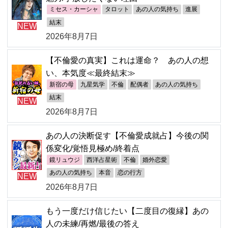
ミセス・カーシャ
タロット
あの人の気持ち
進展
結末
NEW
2026年8月7日
【不倫愛の真実】これは運命？ あの人の想
い、本気度≪最終結末≫
新宿の母
九星気学
不倫
配偶者
あの人の気持ち
結末
NEW
2026年8月7日
あの人の決断促す【不倫愛成就占】今後の関
係変化/覚悟見極め/終着点
鏡リュウジ
西洋占星術
不倫
婚外恋愛
あの人の気持ち
本音
恋の行方
NEW
2026年8月7日
もう一度だけ信じたい【二度目の復縁】あの
人の未練/再燃/最後の答え