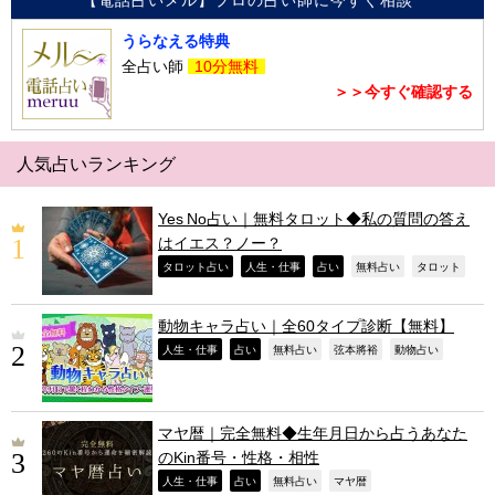
うらなえる特典
全占い師
10分無料
＞＞今すぐ確認する
人気占いランキング
Yes No占い｜無料タロット◆私の質問の答え
はイエス？ノー？
,
,
,
,
,
タロット占い
人生・仕事
占い
無料占い
タロット
動物キャラ占い｜全60タイプ診断【無料】
,
,
,
,
,
人生・仕事
占い
無料占い
弦本將裕
動物占い
マヤ暦｜完全無料◆生年月日から占うあなた
のKin番号・性格・相性
,
,
,
,
人生・仕事
占い
無料占い
マヤ暦