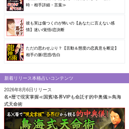
時・相手詳細・言葉≫
彼も実は傷つくのが怖いの【あなたに言えない感
情】迷い/覚悟/恋決断
ただの思わせぶり？【言動＆態度の恋真意を断定】
相手の脈/思惑/告白
新着リリース本格占いコンテンツ
2026年8月6日リリース
名×暦で現実掌握≪国賓/各界VIPも命託す的中奥儀≫鳥海
式天命術