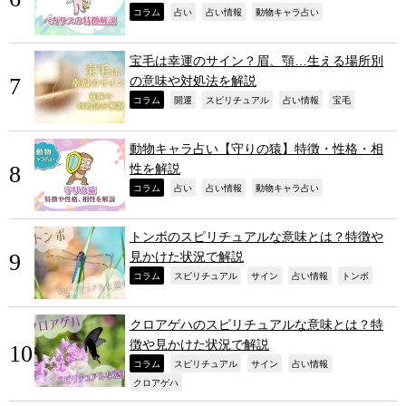
,
,
,
,
コラム
占い
占い情報
動物キャラ占い
宝毛は幸運のサイン？眉、顎…生える場所別
の意味や対処法を解説
,
,
,
,
,
コラム
開運
スピリチュアル
占い情報
宝毛
動物キャラ占い【守りの猿】特徴・性格・相
性を解説
,
,
,
,
コラム
占い
占い情報
動物キャラ占い
トンボのスピリチュアルな意味とは？特徴や
見かけた状況で解説
,
,
,
,
,
コラム
スピリチュアル
サイン
占い情報
トンボ
クロアゲハのスピリチュアルな意味とは？特
徴や見かけた状況で解説
,
,
,
,
コラム
スピリチュアル
サイン
占い情報
,
クロアゲハ