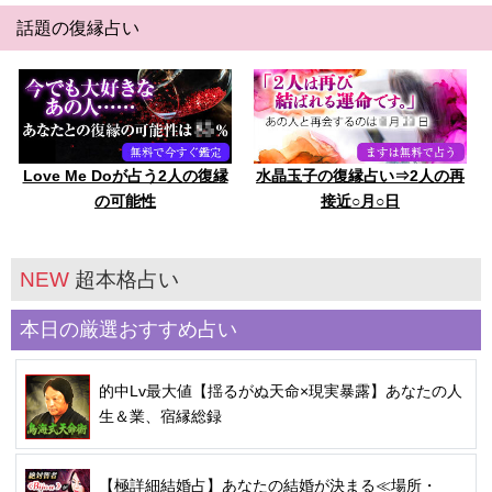
話題の復縁占い
Love Me Doが占う2人の復縁
水晶玉子の復縁占い⇒2人の再
の可能性
接近○月○日
NEW
超本格占い
本日の厳選おすすめ占い
的中Lv最大値【揺るがぬ天命×現実暴露】あなたの人
生＆業、宿縁総録
【極詳細結婚占】あなたの結婚が決まる≪場所・