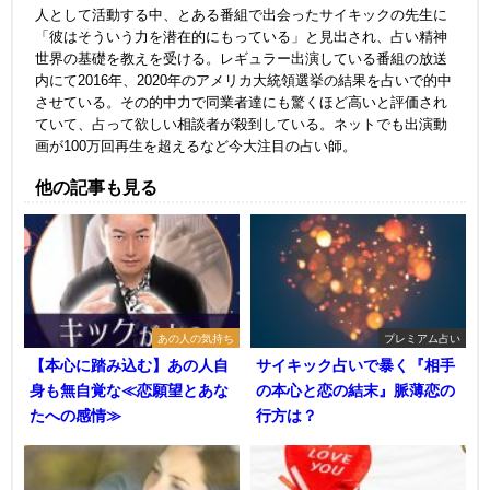
人として活動する中、とある番組で出会ったサイキックの先生に
「彼はそういう力を潜在的にもっている」と見出され、占い精神
世界の基礎を教えを受ける。レギュラー出演している番組の放送
内にて2016年、2020年のアメリカ大統領選挙の結果を占いで的中
させている。その的中力で同業者達にも驚くほど高いと評価され
ていて、占って欲しい相談者が殺到している。ネットでも出演動
画が100万回再生を超えるなど今大注目の占い師。
他の記事も見る
あの人の気持ち
プレミアム占い
【本心に踏み込む】あの人自
サイキック占いで暴く『相手
身も無自覚な≪恋願望とあな
の本心と恋の結末』脈薄恋の
たへの感情≫
行方は？