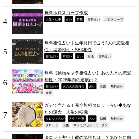
無料ホロスコープ作成
,
,
,
,
,
人生・仕事
占い
特集
無料占い
ホロスコープ
無料相性占い｜生年月日で占う2人の恋愛相
性・結婚相性・SEX相性
,
,
,
,
,
相性占い
片思い
占い
相性
無料占い
無料【動物キャラ相性占い】あの人との恋愛
相性・2026年内の進展は？
,
,
,
,
,
相性占い
あの人の気持ち
占い
恋愛
無料占い
,
進展
ガチで当たる！完全無料タロット占い◆あな
たの運命・人生の転機
,
,
,
,
,
タロット占い
人生・仕事
占い
転機
無料占い
,
,
,
タロット
人生
マドモアゼル・ミータン
タロット占い｜彼の気持ちは…？あなたに向