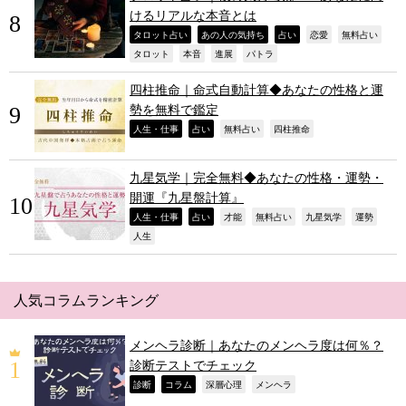
けるリアルな本音とは
,
,
,
,
,
タロット占い
あの人の気持ち
占い
恋愛
無料占い
,
,
,
,
タロット
本音
進展
パトラ
四柱推命｜命式自動計算◆あなたの性格と運
勢を無料で鑑定
,
,
,
,
人生・仕事
占い
無料占い
四柱推命
九星気学｜完全無料◆あなたの性格・運勢・
開運『九星盤計算』
,
,
,
,
,
,
人生・仕事
占い
才能
無料占い
九星気学
運勢
,
人生
人気コラムランキング
メンヘラ診断｜あなたのメンヘラ度は何％？
診断テストでチェック
,
,
,
,
診断
コラム
深層心理
メンヘラ