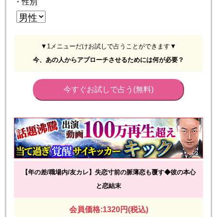
・性別
▼1メニューだけお試しで占うことができます▼
今、あの人からアプローチさせるためには何が必要？
今すぐお試しで占う(無料)
【年の差/職場内/友カレ】失恋寸前の脈薄恋も覆す◆彼の本心
と恋結末
会員価格:1320円(税込)