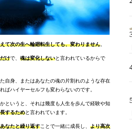
えて次の生へ輪廻転生しても、変わりません
。
だけ
で、
魂は変化しない
と言われているからで
た自身、またはあなたの魂の片割れのような存在
ればハイヤーセルフも変わらないのです。
かというと、それは幾度も人生を歩んで経験や知
長するため
と言われています。
あなたと繰り返す
ことで一緒に成長し、
より高次