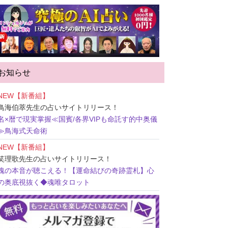
お知らせ
NEW【新番組】
鳥海伯萃先生
の占いサイトリリース！
名×暦で現実掌握≪国賓/各界VIPも命託す的中奥儀
≫鳥海式天命術
NEW【新番組】
笑理歌先生
の占いサイトリリース！
魂の本音が聴こえる！【運命結びの奇跡霊札】心
の奥底視抜く◆魂唯タロット