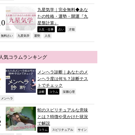
九星気学｜完全無料◆あな
たの性格・運勢・開運『九
星盤計算』
,
,
,
人生・仕事
占い
才能
,
,
,
,
無料占い
九星気学
運勢
人生
人気コラムランキング
メンヘラ診断｜あなたのメ
ンヘラ度は何％？診断テス
トでチェック
,
,
,
診断
コラム
深層心理
,
メンヘラ
蛇のスピリチュアルな意味
とは？特徴や見かけた状況
で解説
,
,
,
コラム
スピリチュアル
サイン