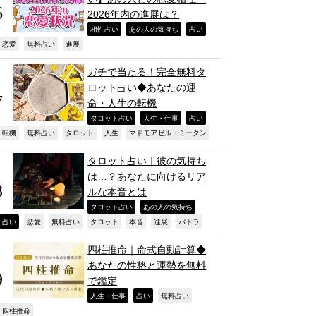
2026年内の進展は？
,
,
,
相性占い
あの人の気持ち
占い
,
,
,
恋愛
無料占い
進展
ガチで当たる！完全無料タ
ロット占い◆あなたの運
命・人生の転機
,
,
,
タロット占い
人生・仕事
占い
,
,
,
,
,
転機
無料占い
タロット
人生
マドモアゼル・ミータン
タロット占い｜彼の気持ち
は…？あなたに向けるリア
ルな本音とは
,
,
タロット占い
あの人の気持ち
,
,
,
,
,
,
,
占い
恋愛
無料占い
タロット
本音
進展
パトラ
四柱推命｜命式自動計算◆
あなたの性格と運勢を無料
で鑑定
,
,
,
人生・仕事
占い
無料占い
,
四柱推命