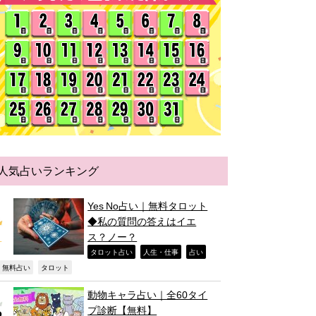
人気占いランキング
Yes No占い｜無料タロット
◆私の質問の答えはイエ
ス？ノー？
,
,
,
タロット占い
人生・仕事
占い
,
,
無料占い
タロット
動物キャラ占い｜全60タイ
プ診断【無料】