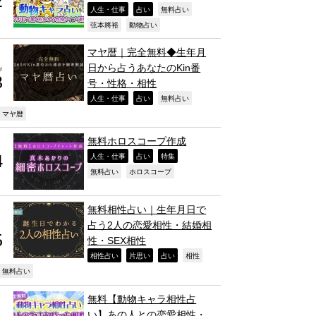
,
,
,
人生・仕事
占い
無料占い
,
,
弦本將裕
動物占い
マヤ暦｜完全無料◆生年月
日から占うあなたのKin番
号・性格・相性
,
,
,
人生・仕事
占い
無料占い
,
マヤ暦
無料ホロスコープ作成
,
,
,
人生・仕事
占い
特集
,
,
無料占い
ホロスコープ
無料相性占い｜生年月日で
占う2人の恋愛相性・結婚相
性・SEX相性
,
,
,
,
相性占い
片思い
占い
相性
,
無料占い
無料【動物キャラ相性占
い】あの人との恋愛相性・