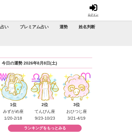
ログイン
性占い
プレミアム占い
運勢
姓名判断
今日の運勢 2026年8月8日(土)
1位
2位
3位
みずがめ座
てんびん座
おひつじ座
1/20-2/18
9/23-10/23
3/21-4/19
ランキングをもっとみる