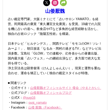
山倭厭魏
占い鑑定専門家。大阪ミナミにて「占いサロン YAMATO」を経
営。民間最高の褒賞『東久邇宮文化褒賞』を受賞。19歳での入院
を機に占いの道へ。飲食店やITなど多角的な経営経験を活かし、
独自の占術ロジック『陰陽五性術』を構築。
日本テレビ「ヒルナンデス」、関西テレビ「モモコのOH！ソレ！
みーよ！」、朝日放送「なるみ・岡村の過ぎるTV」などテレビ出
演多数。宝島社「GLOW」での連載や、幻冬舎からの著書出版、
国内最大級「占いフェス」への継続出演など、多方面で絶大な支
持を得ている。
浄土宗法名は顕誉俊瑛（けんよしゅんえい）。現実と運勢を重ね
合わせ、運命を矯正していく独自の鑑定スタイルが特徴。
■ 関連リンク
・公式サイト：
山倭厭魏オフィシャルサイト 倭会（やまとかい）
・公式ブログ：
山倭厭魏オフィシャルブログ
・公式X：
@ougi16
・Instagram：
ougi_yamato
・Facebook：
山倭 厭魏（Facebook）