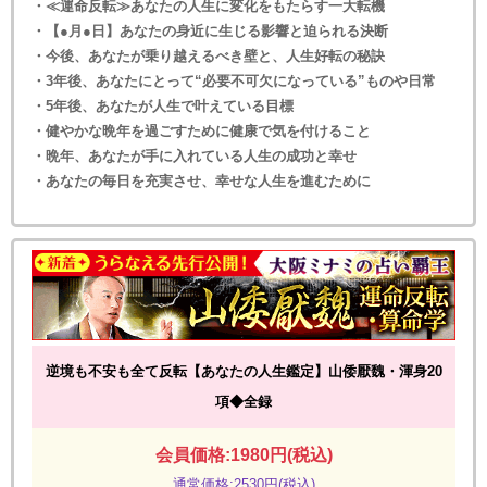
・≪運命反転≫あなたの人生に変化をもたらす一大転機
・【●月●日】あなたの身近に生じる影響と迫られる決断
・今後、あなたが乗り越えるべき壁と、人生好転の秘訣
・3年後、あなたにとって“必要不可欠になっている”ものや日常
・5年後、あなたが人生で叶えている目標
・健やかな晩年を過ごすために健康で気を付けること
・晩年、あなたが手に入れている人生の成功と幸せ
・あなたの毎日を充実させ、幸せな人生を進むために
逆境も不安も全て反転【あなたの人生鑑定】山倭厭魏・渾身20
項◆全録
会員価格:1980円(税込)
通常価格:2530円(税込)