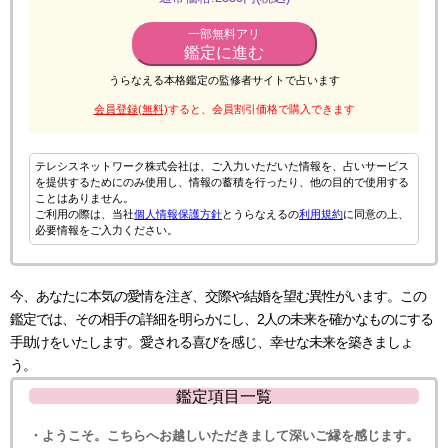
一部無料アリ
鑑定に進む
うらなえる本格鑑定の監修者サイトで占います
会員登録(無料)
すると、会員割引価格で購入できます
テレシスネットワーク株式会社は、ご入力いただいた情報を、占いサービス
を提供するためにのみ使用し、情報の蓄積を行ったり、他の目的で使用する
ことはありません。
ご利用の際は、当社
個人情報保護方針
とうらなえるの
利用規約
に同意の上、
必要情報をご入力ください。
今、あなたに本気の愛情を注ぎ、交際や結婚を望む異性がいます。この
鑑定では、その相手の詳細を明らかにし、2人の未来を確かなものにする
手助けをいたします。愛される喜びを感じ、幸せな未来を築きましょ
う。
鑑定項目一覧
・ようこそ。こちらへお越しいただきまして深いご縁を感じます。