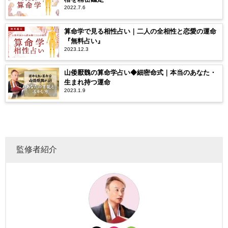
2022.7.6
算命学で見る相性占い｜二人の全相性と恋愛の運命
『無料占い』
2023.12.3
山倭厭魏の算命学占い◆細密命式｜本当のあなた・
生まれ持つ運命
2023.1.9
監修者紹介