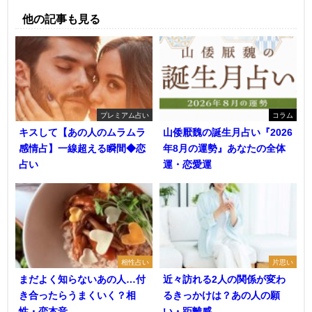
他の記事も見る
プレミアム占い
コラム
キスして【あの人のムラムラ
山倭厭魏の誕生月占い『2026
感情占】一線超える瞬間◆恋
年8月の運勢』あなたの全体
占い
運・恋愛運
相性占い
片思い
まだよく知らないあの人…付
近々訪れる2人の関係が変わ
き合ったらうまくいく？相
るきっかけは？あの人の願
性・恋本音
い・距離感