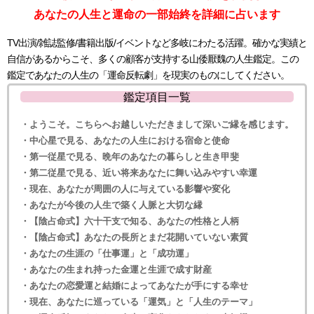
あなたの人生と運命の一部始終を詳細に占います
TV出演/雑誌監修/書籍出版/イベントなど多岐にわたる活躍。確かな実績と
自信があるからこそ、多くの顧客が支持する山倭厭魏の人生鑑定。この
鑑定であなたの人生の「運命反転劇」を現実のものにしてください。
鑑定項目一覧
・ようこそ。こちらへお越しいただきまして深いご縁を感じます。
・中心星で見る、あなたの人生における宿命と使命
・第一従星で見る、晩年のあなたの暮らしと生き甲斐
・第二従星で見る、近い将来あなたに舞い込みやすい幸運
・現在、あなたが周囲の人に与えている影響や変化
・あなたが今後の人生で築く人脈と大切な縁
・【陰占命式】六十干支で知る、あなたの性格と人柄
・【陰占命式】あなたの長所とまだ花開いていない素質
・あなたの生涯の「仕事運」と「成功運」
・あなたの生まれ持った金運と生涯で成す財産
・あなたの恋愛運と結婚によってあなたが手にする幸せ
・現在、あなたに巡っている「運気」と「人生のテーマ」