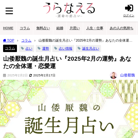
ログイン
HOME
コラム
無料占い
結婚
片思い
人生・仕事
あの人の気持ち
TOP
コラム
山倭厭魏の誕生月占い『2025年2月の運勢』あなたの全体運・
恋愛運
コラム
占い
運勢
占い情報
誕生月占い
山倭厭魏の誕生月占い『2025年2月の運勢』あな
たの全体運・恋愛運
山倭厭魏
2025年2月2日
2025年2月17日