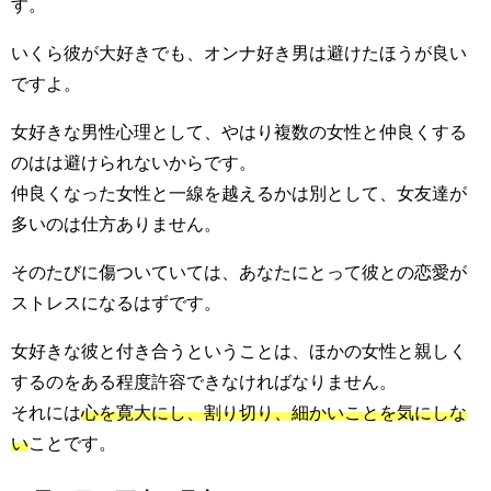
す。
いくら彼が大好きでも、オンナ好き男は避けたほうが良い
ですよ。
女好きな男性心理として、やはり複数の女性と仲良くする
のはは避けられないからです。
仲良くなった女性と一線を越えるかは別として、女友達が
多いのは仕方ありません。
そのたびに傷ついていては、あなたにとって彼との恋愛が
ストレスになるはずです。
女好きな彼と付き合うということは、ほかの女性と親しく
するのをある程度許容できなければなりません。
それには
心を寛大にし、割り切り、細かいことを気にしな
い
ことです。