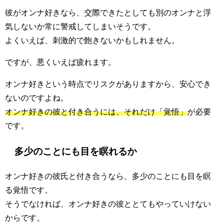
彼がオンナ好きなら、交際できたとしても別のオンナと浮
気しないか常に警戒してしまいそうです。
よくいえば、刺激的で飽きないかもしれません。
ですが、悪くいえば疲れます。
オンナ好きという時点でリスクがありますから、安心でき
ないのですよね。
オンナ好きの彼と付き合うには、それだけ「覚悟」
が必要
です。
多少のことにも目を瞑れるか
オンナ好きの彼氏と付き合うなら、多少のことにも目を瞑
る覚悟です。
そうでなければ、オンナ好きの彼ととてもやっていけない
からです。