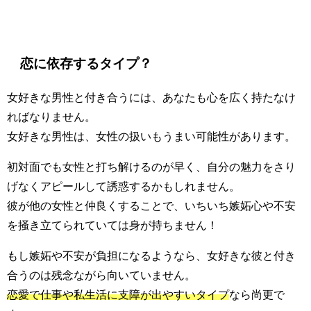
恋に依存するタイプ？
女好きな男性と付き合うには、あなたも心を広く持たなけ
ればなりません。
女好きな男性は、女性の扱いもうまい可能性があります。
初対面でも女性と打ち解けるのが早く、自分の魅力をさり
げなくアピールして誘惑するかもしれません。
彼が他の女性と仲良くすることで、いちいち嫉妬心や不安
を掻き立てられていては身が持ちません！
もし嫉妬や不安が負担になるようなら、女好きな彼と付き
合うのは残念ながら向いていません。
恋愛で仕事や私生活に支障が出やすいタイプ
なら尚更で