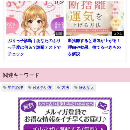
診断
コラム
ぶりっ子診断｜あなたのぶり
断捨離すると運気が上がる！
っ子度は何％？診断テストで
理由や効果、捨てるべきもの
チェック
を解説
関連キーワード
男性心理
付き合い方
方法
好きな人