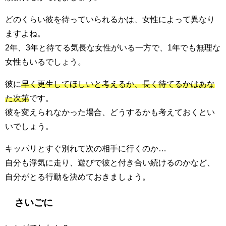
どのくらい彼を待っていられるかは、女性によって異なり
ますよね。
2年、3年と待てる気長な女性がいる一方で、1年でも無理な
女性もいるでしょう。
彼に
早く更生してほしいと考えるか、長く待てるかはあな
た次第
です。
彼を変えられなかった場合、どうするかも考えておくとい
いでしょう。
キッパリとすぐ別れて次の相手に行くのか…
自分も浮気に走り、遊びで彼と付き合い続けるのかなど、
自分がとる行動を決めておきましょう。
さいごに