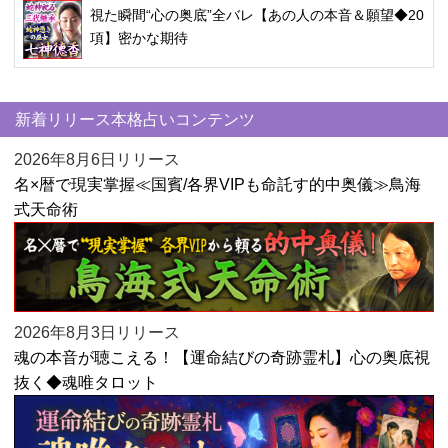
視た瞬間“心の奥底”全バレ【あの人の本音＆願望◆20
項】密かな期待
新着リリース本格占いコンテンツ
2026年8月6日リリース
名×暦で現実掌握≪国賓/各界VIPも命託す的中奥儀≫鳥海
式天命術
2026年8月3日リリース
魂の本音が聴こえる！【運命結びの奇跡霊札】心の奥底視
抜く◆魂唯タロット