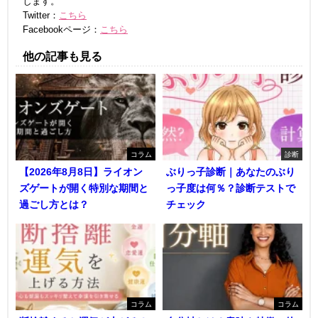
します。
Twitter：
こちら
Facebookページ：
こちら
他の記事も見る
コラム
診断
【2026年8月8日】ライオン
ぶりっ子診断｜あなたのぶり
ズゲートが開く特別な期間と
っ子度は何％？診断テストで
過ごし方とは？
チェック
コラム
コラム