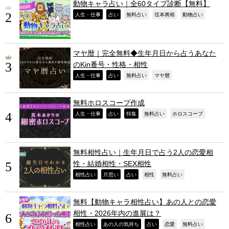
動物キャラ占い｜全60タイプ診断【無料】
,
,
,
,
,
人生・仕事
占い
無料占い
弦本將裕
動物占い
マヤ暦｜完全無料◆生年月日から占うあなた
のKin番号・性格・相性
,
,
,
,
人生・仕事
占い
無料占い
マヤ暦
無料ホロスコープ作成
,
,
,
,
,
人生・仕事
占い
特集
無料占い
ホロスコープ
無料相性占い｜生年月日で占う2人の恋愛相
性・結婚相性・SEX相性
,
,
,
,
,
相性占い
片思い
占い
相性
無料占い
無料【動物キャラ相性占い】あの人との恋愛
相性・2026年内の進展は？
,
,
,
,
,
相性占い
あの人の気持ち
占い
恋愛
無料占い