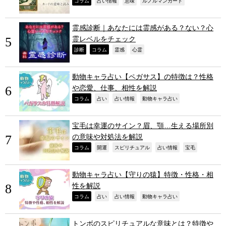
,
,
,
,
コラム
占い情報
意味
ルノルマンカード
霊感診断｜あなたには霊感がある？ない？心
霊レベルをチェック
,
,
,
,
診断
コラム
霊感
心霊
動物キャラ占い【ペガサス】の特徴は？性格
や恋愛、仕事、相性を解説
,
,
,
,
コラム
占い
占い情報
動物キャラ占い
宝毛は幸運のサイン？眉、顎…生える場所別
の意味や対処法を解説
,
,
,
,
,
コラム
開運
スピリチュアル
占い情報
宝毛
動物キャラ占い【守りの猿】特徴・性格・相
性を解説
,
,
,
,
コラム
占い
占い情報
動物キャラ占い
トンボのスピリチュアルな意味とは？特徴や