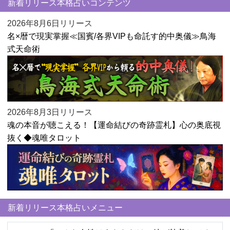
新着リリース本格占いコンテンツ
2026年8月6日リリース
名×暦で現実掌握≪国賓/各界VIPも命託す的中奥儀≫鳥海
式天命術
2026年8月3日リリース
魂の本音が聴こえる！【運命結びの奇跡霊札】心の奥底視
抜く◆魂唯タロット
新着リリース本格占いメニュー