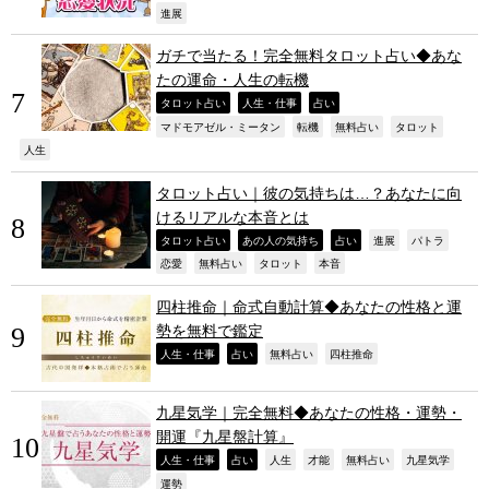
,
進展
ガチで当たる！完全無料タロット占い◆あな
たの運命・人生の転機
,
,
,
タロット占い
人生・仕事
占い
,
,
,
,
マドモアゼル・ミータン
転機
無料占い
タロット
,
人生
タロット占い｜彼の気持ちは…？あなたに向
けるリアルな本音とは
,
,
,
,
,
タロット占い
あの人の気持ち
占い
進展
パトラ
,
,
,
,
恋愛
無料占い
タロット
本音
四柱推命｜命式自動計算◆あなたの性格と運
勢を無料で鑑定
,
,
,
,
人生・仕事
占い
無料占い
四柱推命
九星気学｜完全無料◆あなたの性格・運勢・
開運『九星盤計算』
,
,
,
,
,
,
人生・仕事
占い
人生
才能
無料占い
九星気学
,
運勢