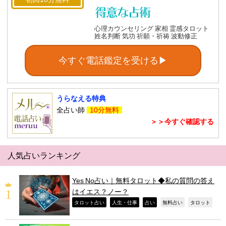
心理カウンセリング 家相 霊感タロット
姓名判断 気功 祈願・祈祷 波動修正
今すぐ電話鑑定を受ける▶
うらなえる特典
全占い師
10分無料
＞＞今すぐ確認する
人気占いランキング
Yes No占い｜無料タロット◆私の質問の答え
はイエス？ノー？
,
,
,
,
,
タロット占い
人生・仕事
占い
無料占い
タロット