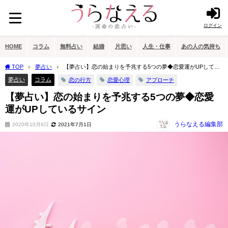
ログイン
HOME
コラム
無料占い
結婚
片思い
人生・仕事
あの人の気持ち
TOP
夢占い
【夢占い】恋の始まりを予兆する5つの夢◆恋愛運がUPしてい
るサイン
夢占い
コラム
恋の行方
恋愛心理
アプローチ
【夢占い】恋の始まりを予兆する5つの夢◆恋愛
運がUPしているサイン
うらなえる編集部
2020年10月6日
2021年7月1日