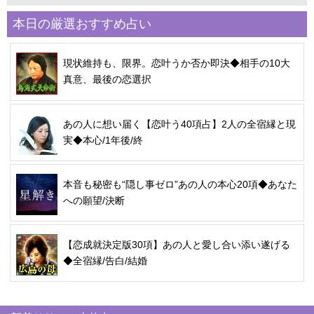
本日の厳選おすすめ占い
現状維持も、限界。恋叶うか否か即決◆相手の10大
真意、最後の恋選択
あの人に想い届く【恋叶う40項占】2人の全宿縁と現
実◆本心/1年後/終
本音も秘密も“隠し事ゼロ”あの人の本心20項◆あなた
への願望/決断
【恋成就決定版30項】あの人と愛し合い添い遂げる
◆全宿縁/告白/結婚