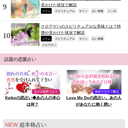
見かけた状況で解説
,
,
,
,
,
コラム
スピリチュアル
サイン
占い情報
トンボ
クロアゲハのスピリチュアルな意味とは？特
徴や見かけた状況で解説
,
,
,
,
コラム
スピリチュアル
サイン
占い情報
,
クロアゲハ
話題の恋愛占い
Keikoの恋占い◆あの人の本心
Love Me Doの恋占い。あの人
は何？
があなたに抱く想い
NEW
超本格占い