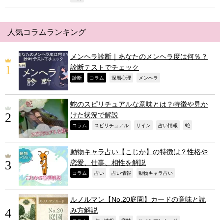
人気コラムランキング
メンヘラ診断｜あなたのメンヘラ度は何％？
診断テストでチェック
,
,
,
,
診断
コラム
深層心理
メンヘラ
蛇のスピリチュアルな意味とは？特徴や見か
けた状況で解説
,
,
,
,
,
コラム
スピリチュアル
サイン
占い情報
蛇
動物キャラ占い【こじか】の特徴は？性格や
恋愛、仕事、相性を解説
,
,
,
,
コラム
占い
占い情報
動物キャラ占い
ルノルマン【No.20庭園】カードの意味と読
み方解説