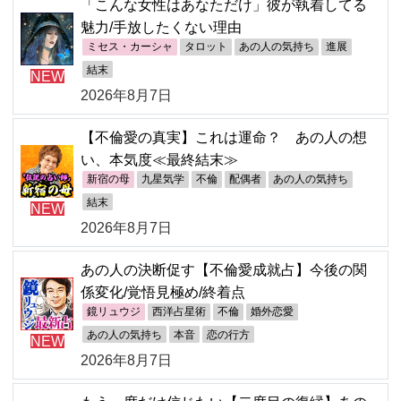
「こんな女性はあなただけ」彼が執着してる
魅力/手放したくない理由
ミセス・カーシャ
タロット
あの人の気持ち
進展
結末
NEW
2026年8月7日
【不倫愛の真実】これは運命？ あの人の想
い、本気度≪最終結末≫
新宿の母
九星気学
不倫
配偶者
あの人の気持ち
結末
NEW
2026年8月7日
あの人の決断促す【不倫愛成就占】今後の関
係変化/覚悟見極め/終着点
鏡リュウジ
西洋占星術
不倫
婚外恋愛
あの人の気持ち
本音
恋の行方
NEW
2026年8月7日