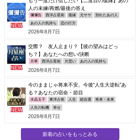
もう一度だけ信じたい【二度目の復縁】あの
人の未練/再燃/最後の答え
彌彌告
西洋占星術
復縁
元サヤ
別れたあの人
あの人の気持ち
恋の行方
NEW
2026年8月7日
交際？ 友人止まり？【彼の望みはどっ
ち？】あなたへの想い/決断
月華
西洋占星術
片思い
あの人の気持ち
NEW
2026年8月7日
今のままじゃ将来不安。今後“人生大逆転”あ
る？あなたの宿命・節目
水晶玉子
東洋占術
人生
総合運
将来・未来
人生の転機
幸せ
NEW
2026年8月7日
新着の占いをもっとみる