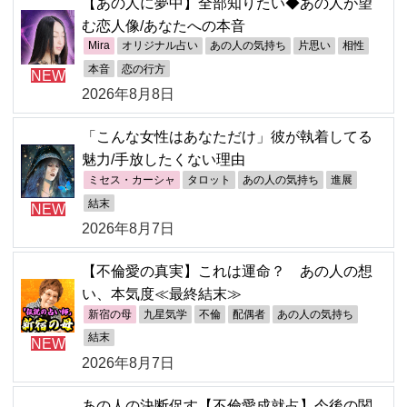
【あの人に夢中】全部知りたい◆あの人が望
む恋人像/あなたへの本音
Mira
オリジナル占い
あの人の気持ち
片思い
相性
本音
恋の行方
NEW
2026年8月8日
「こんな女性はあなただけ」彼が執着してる
魅力/手放したくない理由
ミセス・カーシャ
タロット
あの人の気持ち
進展
結末
NEW
2026年8月7日
【不倫愛の真実】これは運命？ あの人の想
い、本気度≪最終結末≫
新宿の母
九星気学
不倫
配偶者
あの人の気持ち
結末
NEW
2026年8月7日
あの人の決断促す【不倫愛成就占】今後の関