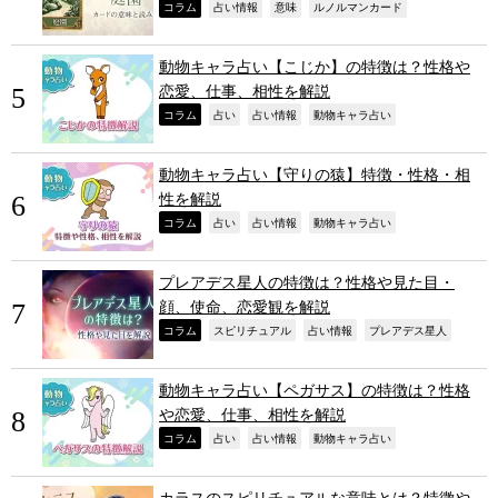
,
,
,
,
コラム
占い情報
意味
ルノルマンカード
動物キャラ占い【こじか】の特徴は？性格や
恋愛、仕事、相性を解説
,
,
,
,
コラム
占い
占い情報
動物キャラ占い
動物キャラ占い【守りの猿】特徴・性格・相
性を解説
,
,
,
,
コラム
占い
占い情報
動物キャラ占い
プレアデス星人の特徴は？性格や見た目・
顔、使命、恋愛観を解説
,
,
,
,
コラム
スピリチュアル
占い情報
プレアデス星人
動物キャラ占い【ペガサス】の特徴は？性格
や恋愛、仕事、相性を解説
,
,
,
,
コラム
占い
占い情報
動物キャラ占い
カラスのスピリチュアルな意味とは？特徴や