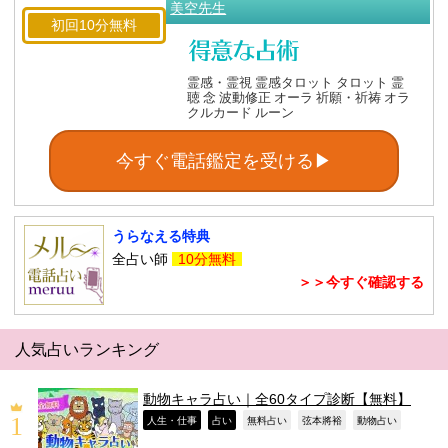
美空先生
初回10分無料
霊感・霊視 霊感タロット タロット 霊
聴 念 波動修正 オーラ 祈願・祈祷 オラ
クルカード ルーン
今すぐ電話鑑定を受ける▶
うらなえる特典
全占い師
10分無料
＞＞今すぐ確認する
人気占いランキング
動物キャラ占い｜全60タイプ診断【無料】
,
,
,
,
,
人生・仕事
占い
無料占い
弦本將裕
動物占い