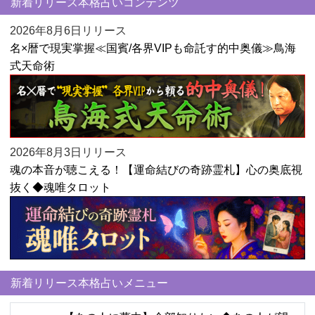
新着リリース本格占いコンテンツ
2026年8月6日リリース
名×暦で現実掌握≪国賓/各界VIPも命託す的中奥儀≫鳥海
式天命術
2026年8月3日リリース
魂の本音が聴こえる！【運命結びの奇跡霊札】心の奥底視
抜く◆魂唯タロット
新着リリース本格占いメニュー