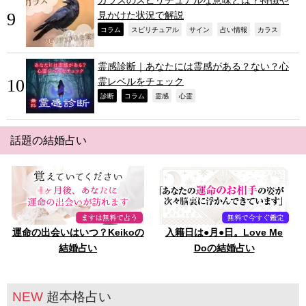
見かけた状況で解説
,
,
,
,
,
コラム
スピリチュアル
サイン
占い情報
カラス
霊感診断｜あなたには霊感がある？ない？心
霊レベルをチェック
,
,
,
,
診断
コラム
霊感
心霊
話題の結婚占い
運命の出会いはいつ？Keikoの
入籍日は●月●日。Love Me
結婚占い
Doの結婚占い
NEW
超本格占い