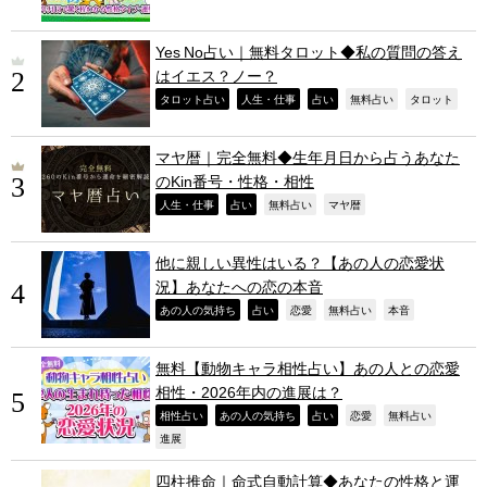
Yes No占い｜無料タロット◆私の質問の答え
はイエス？ノー？
,
,
,
,
,
タロット占い
人生・仕事
占い
無料占い
タロット
マヤ暦｜完全無料◆生年月日から占うあなた
のKin番号・性格・相性
,
,
,
,
人生・仕事
占い
無料占い
マヤ暦
他に親しい異性はいる？【あの人の恋愛状
況】あなたへの恋の本音
,
,
,
,
,
あの人の気持ち
占い
恋愛
無料占い
本音
無料【動物キャラ相性占い】あの人との恋愛
相性・2026年内の進展は？
,
,
,
,
,
相性占い
あの人の気持ち
占い
恋愛
無料占い
,
進展
四柱推命｜命式自動計算◆あなたの性格と運