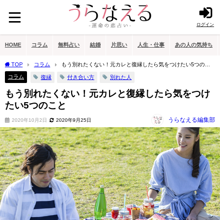
ログイン
HOME
コラム
無料占い
結婚
片思い
人生・仕事
あの人の気持ち
TOP
コラム
もう別れたくない！元カレと復縁したら気をつけたい5つのこ
と
コラム
復縁
付き合い方
別れた人
もう別れたくない！元カレと復縁したら気をつけ
たい5つのこと
うらなえる編集部
2020年10月2日
2020年9月25日