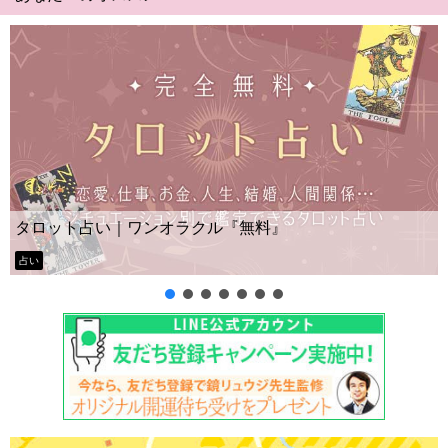
Yes N
ト占い｜ワンオラクル『無料』
ー？
タロット占い