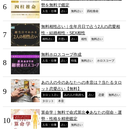
勢を無料で鑑定
,
,
,
,
人生・仕事
占い
無料占い
四柱推命
無料相性占い｜生年月日で占う2人の恋愛相
性・結婚相性・SEX相性
,
,
,
,
,
相性占い
片思い
占い
相性
無料占い
無料ホロスコープ作成
,
,
,
,
,
人生・仕事
占い
特集
無料占い
ホロスコープ
あの人の今のあなたへの本音は？当たるタロ
ット恋愛占い【無料】
,
,
,
,
,
タロット占い
あの人の気持ち
占い
恋愛
無料占い
,
,
タロット
本音
算命学｜無料で命式算出◆あなたの宿命・運
勢・性格を精密鑑定
,
,
,
人生・仕事
占い
無料占い