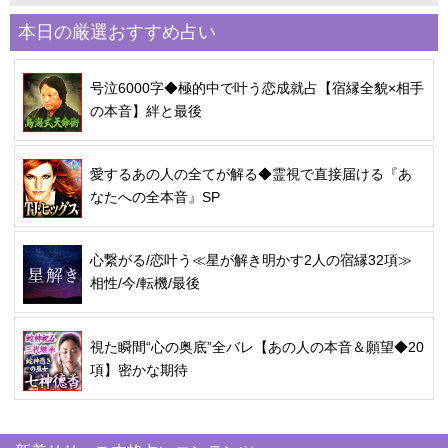
本日の厳選おすすめ占い
号泣6000字◆極的中で叶う恋成就占【宿縁全貌×相手
の本音】絆と最後
愛するあの人の全てが解る◆霊視で直接届ける『あ
なたへの全本音』SP
心繋がる/恋叶う≪星が解き明かす2人の宿縁32項≫
相性/今/転機/最後
視た瞬間“心の奥底”全バレ【あの人の本音＆願望◆20
項】密かな期待