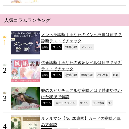
人気コラムランキング
メンヘラ診断｜あなたのメンヘラ度は何％？
診断テストでチェック
,
,
,
,
診断
コラム
深層心理
メンヘラ
嫉妬診断｜あなたの嫉妬レベルは何％？診断
テストでチェック
,
,
,
,
,
,
診断
コラム
恋愛心理
深層心理
占い情報
嫉妬
蛇のスピリチュアルな意味とは？特徴や見か
けた状況で解説
,
,
,
,
,
コラム
スピリチュアル
サイン
占い情報
蛇
ルノルマン【No.20庭園】カードの意味と読
み方解説