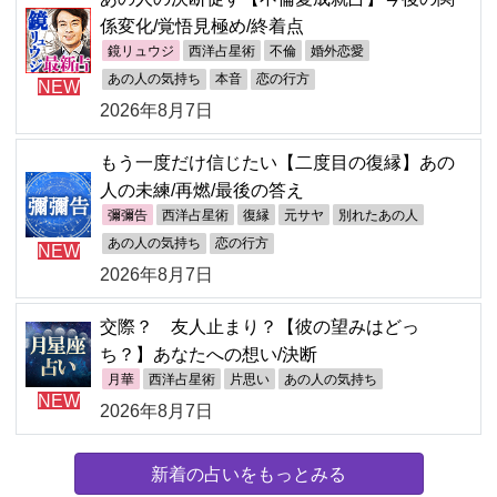
係変化/覚悟見極め/終着点
鏡リュウジ
西洋占星術
不倫
婚外恋愛
あの人の気持ち
本音
恋の行方
NEW
2026年8月7日
もう一度だけ信じたい【二度目の復縁】あの
人の未練/再燃/最後の答え
彌彌告
西洋占星術
復縁
元サヤ
別れたあの人
あの人の気持ち
恋の行方
NEW
2026年8月7日
交際？ 友人止まり？【彼の望みはどっ
ち？】あなたへの想い/決断
月華
西洋占星術
片思い
あの人の気持ち
NEW
2026年8月7日
新着の占いをもっとみる