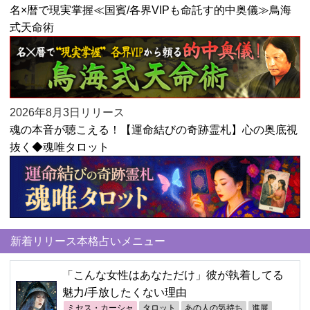
名×暦で現実掌握≪国賓/各界VIPも命託す的中奥儀≫鳥海
式天命術
2026年8月3日リリース
魂の本音が聴こえる！【運命結びの奇跡霊札】心の奥底視
抜く◆魂唯タロット
新着リリース本格占いメニュー
「こんな女性はあなただけ」彼が執着してる
魅力/手放したくない理由
ミセス・カーシャ
タロット
あの人の気持ち
進展