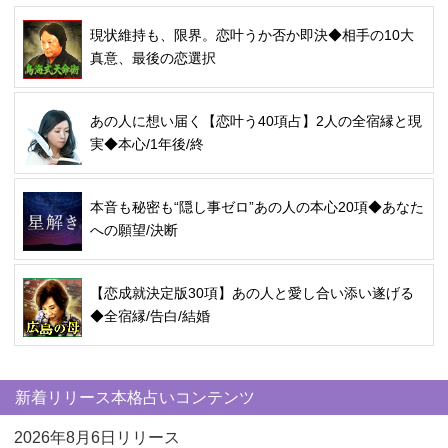
現状維持も、限界。恋叶うか否か即決◆相手の10大
真意、最後の恋選択
あの人に想い届く【恋叶う40項占】2人の全宿縁と現
実◆本心/1年後/終
本音も秘密も“隠し事ゼロ”あの人の本心20項◆あなた
への願望/決断
【恋成就決定版30項】あの人と愛し合い添い遂げる
◆全宿縁/告白/結婚
新着リリース本格占いコンテンツ
2026年8月6日リリース