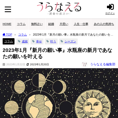
ログイン
HOME
コラム
無料占い
結婚
片思い
人生・仕事
あの人の気持ち
TOP
コラム
2023年1月『新月の願い事』水瓶座の新月であなたの願いを叶
える
コラム
成就
幸せ
叶う
シーズン
2023年1月『新月の願い事』水瓶座の新月であな
たの願いを叶える
うらなえる編集部
2023年1月22日
2023年1月20日