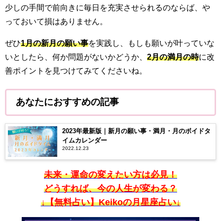
少しの手間で前向きに毎日を充実させられるのならば、や
っておいて損はありません。
ぜひ
1月の新月の願い事
を実践し、もしも願いが叶っていな
いとしたら、何か問題がないかどうか、
2月の満月の時
に改
善ポイントを見つけてみてくださいね。
あなたにおすすめの記事
2023年最新版｜新月の願い事・満月・月のボイドタ
イムカレンダー
2022.12.23
未来・運命の変えたい方は必見！
どうすれば、今の人生が変わる？
↓【無料占い】Keikoの月星座占い↓