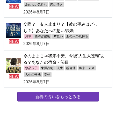
あの人の気持ち
恋の行方
NEW
2026年8月7日
交際？ 友人止まり？【彼の望みはどっ
ち？】あなたへの想い/決断
月華
西洋占星術
片思い
あの人の気持ち
NEW
2026年8月7日
今のままじゃ将来不安。今後“人生大逆転”あ
る？あなたの宿命・節目
水晶玉子
東洋占術
人生
総合運
将来・未来
人生の転機
幸せ
NEW
2026年8月7日
新着の占いをもっとみる