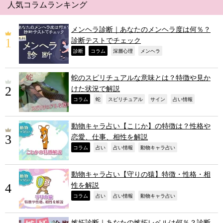
人気コラムランキング
メンヘラ診断｜あなたのメンヘラ度は何％？
診断テストでチェック
,
,
,
,
診断
コラム
深層心理
メンヘラ
蛇のスピリチュアルな意味とは？特徴や見か
けた状況で解説
,
,
,
,
,
コラム
蛇
スピリチュアル
サイン
占い情報
動物キャラ占い【こじか】の特徴は？性格や
恋愛、仕事、相性を解説
,
,
,
,
コラム
占い
占い情報
動物キャラ占い
動物キャラ占い【守りの猿】特徴・性格・相
性を解説
,
,
,
,
コラム
占い
占い情報
動物キャラ占い
嫉妬診断｜あなたの嫉妬レベルは何％？診断