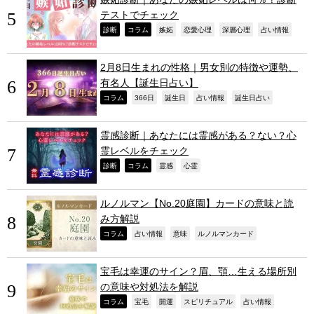
テストでチェック
,
,
,
,
,
,
診断
コラム
嫉妬
恋愛心理
深層心理
占い情報
2月8日生まれの性格｜男女別の特徴や運勢、
有名人【誕生日占い】
,
,
,
,
,
コラム
366日
誕生日
占い情報
誕生日占い
霊感診断｜あなたには霊感がある？ない？心
霊レベルをチェック
,
,
,
,
診断
コラム
霊感
心霊
ルノルマン【No.20庭園】カードの意味と読
み方解説
,
,
,
,
コラム
占い情報
意味
ルノルマンカード
宝毛は幸運のサイン？眉、顎…生える場所別
の意味や対処法を解説
,
,
,
,
,
コラム
宝毛
開運
スピリチュアル
占い情報