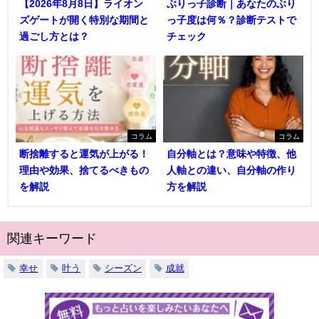
【2026年8月8日】ライオン
ぶりっ子診断｜あなたのぶり
ズゲートが開く特別な期間と
っ子度は何％？診断テストで
過ごし方とは？
チェック
コラム
コラム
断捨離すると運気が上がる！
自分軸とは？意味や特徴、他
理由や効果、捨てるべきもの
人軸との違い、自分軸の作り
を解説
方を解説
関連キーワード
幸せ
叶う
シーズン
成就