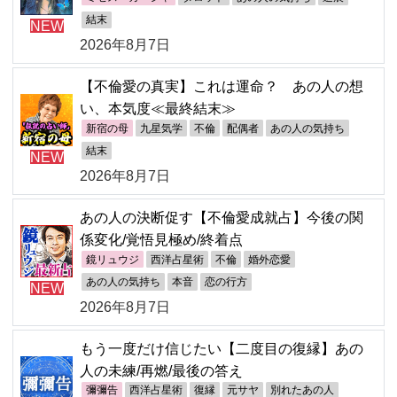
結末
NEW
2026年8月7日
【不倫愛の真実】これは運命？ あの人の想
い、本気度≪最終結末≫
新宿の母
九星気学
不倫
配偶者
あの人の気持ち
結末
NEW
2026年8月7日
あの人の決断促す【不倫愛成就占】今後の関
係変化/覚悟見極め/終着点
鏡リュウジ
西洋占星術
不倫
婚外恋愛
あの人の気持ち
本音
恋の行方
NEW
2026年8月7日
もう一度だけ信じたい【二度目の復縁】あの
人の未練/再燃/最後の答え
彌彌告
西洋占星術
復縁
元サヤ
別れたあの人