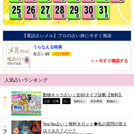
【電話占いメル】プロの占い師に今すぐ相談
うらなえる特典
全占い師
10分無料
＞＞今すぐ確認する
人気占いランキング
動物キャラ占い｜全60タイプ診断【無料】
,
,
,
,
,
人生・仕事
占い
無料占い
弦本將裕
動物占い
Yes No占い｜無料タロット◆私の質問の答え
はイエス？ノー？