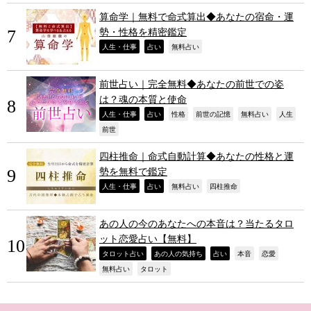
算命学｜無料で命式算出◆あなたの宿命・運
勢・性格を精密鑑定
,
,
,
人生・仕事
占い
無料占い
前世占い｜完全無料◆あなたの前世での姿
は？魂の本質と使命
,
,
,
,
,
,
人生・仕事
占い
性格
前世の記憶
無料占い
人生
,
前世
四柱推命｜命式自動計算◆あなたの性格と運
勢を無料で鑑定
,
,
,
,
人生・仕事
占い
無料占い
四柱推命
あの人の今のあなたへの本音は？当たるタロ
ット恋愛占い【無料】
,
,
,
,
,
タロット占い
あの人の気持ち
占い
本音
恋愛
,
,
無料占い
タロット