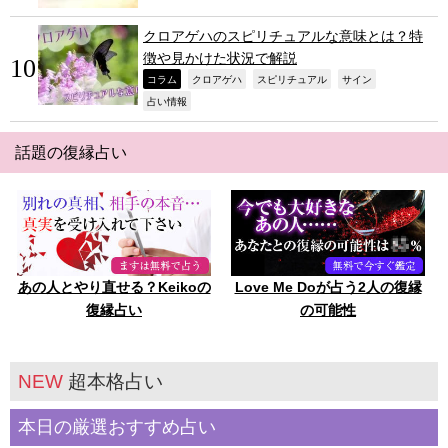
クロアゲハのスピリチュアルな意味とは？特
徴や見かけた状況で解説
,
,
,
,
コラム
クロアゲハ
スピリチュアル
サイン
,
占い情報
話題の復縁占い
あの人とやり直せる？Keikoの
Love Me Doが占う2人の復縁
復縁占い
の可能性
NEW
超本格占い
本日の厳選おすすめ占い