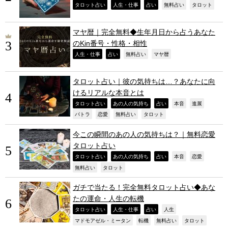
,
,
,
,
,
タロット占い
人生・仕事
占い
無料占い
タロット
マヤ暦｜完全無料◆生年月日から占うあなた
のKin番号・性格・相性
,
,
,
,
人生・仕事
占い
無料占い
マヤ暦
タロット占い｜彼の気持ちは…？あなたに向
けるリアルな本音とは
,
,
,
,
,
タロット占い
あの人の気持ち
占い
本音
進展
,
,
,
,
パトラ
恋愛
無料占い
タロット
今この瞬間のあの人の気持ちは？｜無料恋愛
タロット占い
,
,
,
,
,
タロット占い
あの人の気持ち
占い
本音
恋愛
,
,
無料占い
タロット
ガチで当たる！完全無料タロット占い◆あな
たの運命・人生の転機
,
,
,
,
タロット占い
人生・仕事
占い
人生
,
,
,
,
マドモアゼル・ミータン
転機
無料占い
タロット