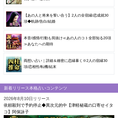
【あの人と将来を誓い合う】2人の全宿縁/恋成就30
項◆軌跡/告白/結婚
本音/感情/行動も筒抜け≪あの人のコト全部知る20項
≫あなたへの期待
両想い占い｜詳細＆緻密に恋縁暴く※2人の宿縁30
項/恋相性/転機/結末
新着リリース本格占いコンテンツ
2026年8月10日リリース
依頼殺到で予約停止◆異次元的中【津軽秘蔵の口寄せイタ
コ】阿保詠子