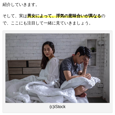
紹介していきます。
そして、実は
男女によって、浮気の意味合いが異なる
の
で、ここにも注目して一緒に見ていきましょう。
(c)iStock