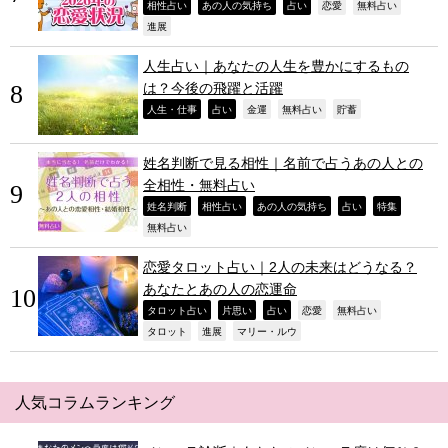
,
,
,
,
,
相性占い
あの人の気持ち
占い
恋愛
無料占い
,
進展
人生占い｜あなたの人生を豊かにするもの
は？今後の飛躍と活躍
,
,
,
,
,
人生・仕事
占い
金運
無料占い
貯蓄
姓名判断で見る相性｜名前で占うあの人との
全相性・無料占い
,
,
,
,
,
姓名判断
相性占い
あの人の気持ち
占い
特集
,
無料占い
恋愛タロット占い｜2人の未来はどうなる？
あなたとあの人の恋運命
,
,
,
,
,
タロット占い
片思い
占い
恋愛
無料占い
,
,
,
タロット
進展
マリー・ルウ
人気コラムランキング