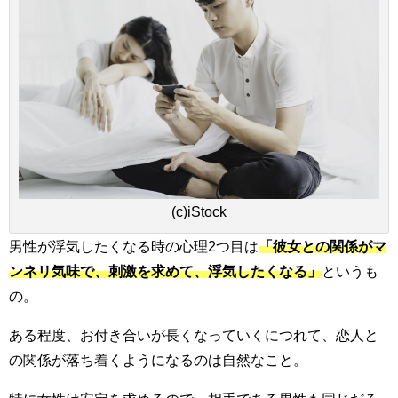
(c)iStock
男性が浮気したくなる時の心理2つ目は
「彼女との関係がマ
ンネリ気味で、刺激を求めて、浮気したくなる」
というも
の。
ある程度、お付き合いが長くなっていくにつれて、恋人と
の関係が落ち着くようになるのは自然なこと。