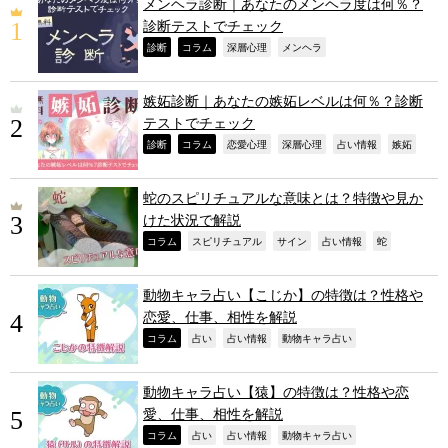
メンヘラ診断｜あなたのメンヘラ度は何％？
診断テストでチェック
,
,
,
,
診断
コラム
深層心理
メンヘラ
嫉妬診断｜あなたの嫉妬レベルは何％？診断
テストでチェック
,
,
,
,
,
,
診断
コラム
恋愛心理
深層心理
占い情報
嫉妬
蛇のスピリチュアルな意味とは？特徴や見か
けた状況で解説
,
,
,
,
,
コラム
スピリチュアル
サイン
占い情報
蛇
動物キャラ占い【こじか】の特徴は？性格や
恋愛、仕事、相性を解説
,
,
,
,
コラム
占い
占い情報
動物キャラ占い
動物キャラ占い【猿】の特徴は？性格や恋
愛、仕事、相性を解説
,
,
,
,
コラム
占い
占い情報
動物キャラ占い