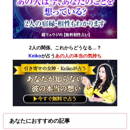
2人の関係、これからどうなる…？
Keiko
が占う
あの人の本当の気持ち
あなたにおすすめの記事