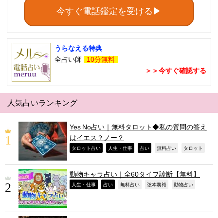
今すぐ電話鑑定を受ける▶
うらなえる特典
全占い師
10分無料
＞＞今すぐ確認する
人気占いランキング
Yes No占い｜無料タロット◆私の質問の答え
はイエス？ノー？
,
,
,
,
,
タロット占い
人生・仕事
占い
無料占い
タロット
動物キャラ占い｜全60タイプ診断【無料】
,
,
,
,
,
人生・仕事
占い
無料占い
弦本將裕
動物占い