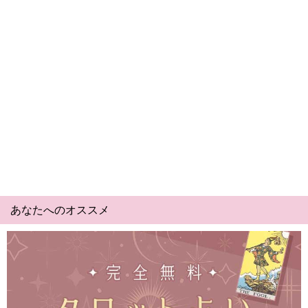
あなたへのオススメ