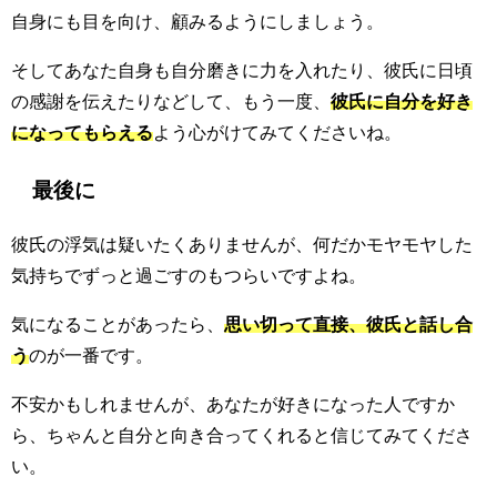
自身にも目を向け、顧みるようにしましょう。
そしてあなた自身も自分磨きに力を入れたり、彼氏に日頃
の感謝を伝えたりなどして、もう一度、
彼氏に自分を好き
になってもらえる
よう心がけてみてくださいね。
最後に
彼氏の浮気は疑いたくありませんが、何だかモヤモヤした
気持ちでずっと過ごすのもつらいですよね。
気になることがあったら、
思い切って直接、彼氏と話し合
う
のが一番です。
不安かもしれませんが、あなたが好きになった人ですか
ら、ちゃんと自分と向き合ってくれると信じてみてくださ
い。