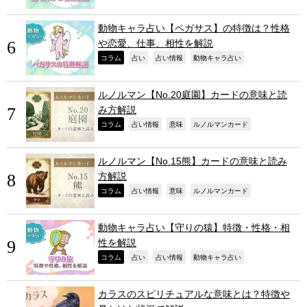
動物キャラ占い【ペガサス】の特徴は？性格
や恋愛、仕事、相性を解説
,
,
,
,
コラム
占い
占い情報
動物キャラ占い
ルノルマン【No.20庭園】カードの意味と読
み方解説
,
,
,
,
コラム
占い情報
意味
ルノルマンカード
ルノルマン【No.15熊】カードの意味と読み
方解説
,
,
,
,
コラム
占い情報
意味
ルノルマンカード
動物キャラ占い【守りの猿】特徴・性格・相
性を解説
,
,
,
,
コラム
占い
占い情報
動物キャラ占い
カラスのスピリチュアルな意味とは？特徴や