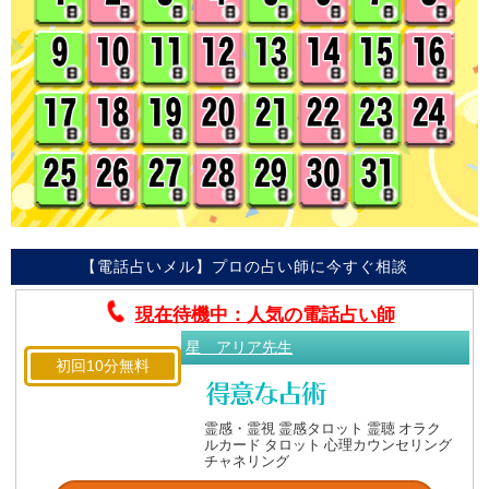
【電話占いメル】プロの占い師に今すぐ相談
現在待機中：人気の電話占い師
星 アリア先生
初回10分無料
霊感・霊視 霊感タロット 霊聴 オラク
ルカード タロット 心理カウンセリング
チャネリング