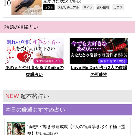
見かけた状況で解説
,
,
,
,
,
コラム
スピリチュアル
サイン
占い情報
カラス
話題の復縁占い
あの人とやり直せる？Keikoの
Love Me Doが占う2人の復縁
復縁占い
の可能性
NEW
超本格占い
本日の厳選おすすめ占い
“両想い”導き最速成就【2人の宿縁暴き尽くす極上霊
視】想い/恋軌跡