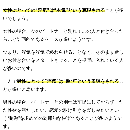
女性にとっての“浮気”は“本気”という表現される
ことが多
いでしょう。
女性の場合、今のパートナーと別れてこの人と付き合った
ら…と計画的であるケースが多いようです。
つまり、浮気を浮気で終わらせることなく、そのまま新し
いお付き合いをスタートさせることを視野に入れている人
が多いのです。
一方で
男性にとって“浮気”は“遊び”という表現をされる
こ
とが多いと思います。
男性の場合、パートナーとの別れは前提にしておらず、た
だ性欲を満たしたい、恋愛の駆け引きを楽しみたいとい
う“刺激”を求めての刹那的な快楽であることが多いようで
す。