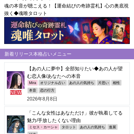
魂の本音が聴こえる！【運命結びの奇跡霊札】心の奥底視
抜く◆魂唯タロット
新着リリース本格占いメニュー
【あの人に夢中】全部知りたい◆あの人が望
む恋人像/あなたへの本音
Mira
オリジナル占い
あの人の気持ち
片思い
相性
本音
恋の行方
NEW
2026年8月8日
「こんな女性はあなただけ」彼が執着してる
魅力/手放したくない理由
ミセス・カーシャ
タロット
あの人の気持ち
進展