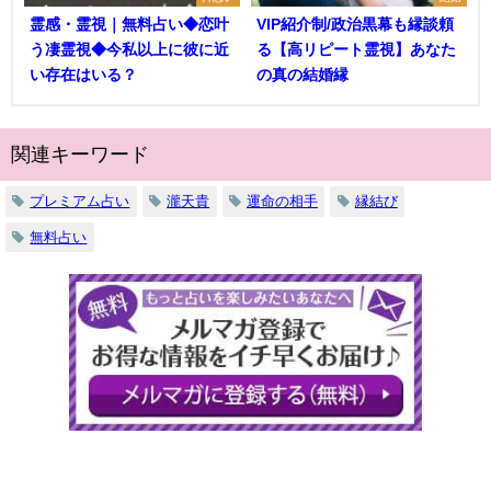
霊感・霊視｜無料占い◆恋叶
VIP紹介制/政治黒幕も縁談頼
う凄霊視◆今私以上に彼に近
る【高リピート霊視】あなた
い存在はいる？
の真の結婚縁
関連キーワード
プレミアム占い
瀧天貴
運命の相手
縁結び
無料占い