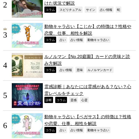
けた状況で解説
,
,
,
,
,
コラム
スピリチュアル
サイン
占い情報
蛇
動物キャラ占い【こじか】の特徴は？性格や
恋愛、仕事、相性を解説
,
,
,
,
コラム
占い
占い情報
動物キャラ占い
ルノルマン【No.20庭園】カードの意味と読
み方解説
,
,
,
,
コラム
占い情報
意味
ルノルマンカード
霊感診断｜あなたには霊感がある？ない？心
霊レベルをチェック
,
,
,
,
診断
コラム
霊感
心霊
動物キャラ占い【ペガサス】の特徴は？性格
や恋愛、仕事、相性を解説
,
,
,
,
コラム
占い
占い情報
動物キャラ占い