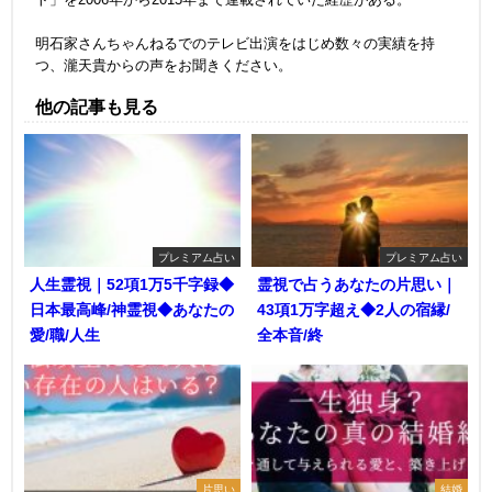
明石家さんちゃんねるでのテレビ出演をはじめ数々の実績を持
つ、瀧天貴からの声をお聞きください。
他の記事も見る
プレミアム占い
プレミアム占い
人生霊視｜52項1万5千字録◆
霊視で占うあなたの片思い｜
日本最高峰/神霊視◆あなたの
43項1万字超え◆2人の宿縁/
愛/職/人生
全本音/終
片思い
結婚