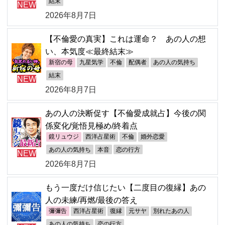
結末
NEW
2026年8月7日
【不倫愛の真実】これは運命？ あの人の想
い、本気度≪最終結末≫
新宿の母
九星気学
不倫
配偶者
あの人の気持ち
結末
NEW
2026年8月7日
あの人の決断促す【不倫愛成就占】今後の関
係変化/覚悟見極め/終着点
鏡リュウジ
西洋占星術
不倫
婚外恋愛
あの人の気持ち
本音
恋の行方
NEW
2026年8月7日
もう一度だけ信じたい【二度目の復縁】あの
人の未練/再燃/最後の答え
彌彌告
西洋占星術
復縁
元サヤ
別れたあの人
あの人の気持ち
恋の行方