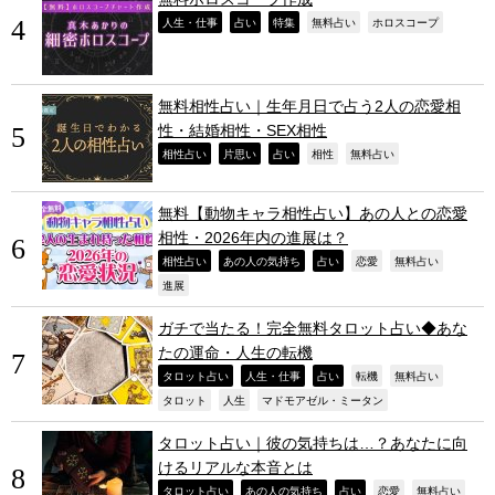
,
,
,
,
,
人生・仕事
占い
特集
無料占い
ホロスコープ
無料相性占い｜生年月日で占う2人の恋愛相
性・結婚相性・SEX相性
,
,
,
,
,
相性占い
片思い
占い
相性
無料占い
無料【動物キャラ相性占い】あの人との恋愛
相性・2026年内の進展は？
,
,
,
,
,
相性占い
あの人の気持ち
占い
恋愛
無料占い
,
進展
ガチで当たる！完全無料タロット占い◆あな
たの運命・人生の転機
,
,
,
,
,
タロット占い
人生・仕事
占い
転機
無料占い
,
,
,
タロット
人生
マドモアゼル・ミータン
タロット占い｜彼の気持ちは…？あなたに向
けるリアルな本音とは
,
,
,
,
,
タロット占い
あの人の気持ち
占い
恋愛
無料占い