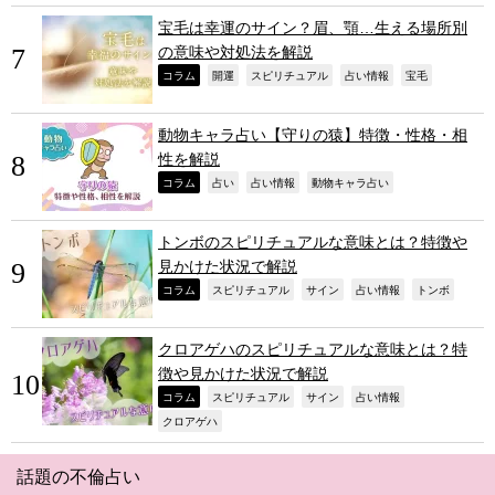
宝毛は幸運のサイン？眉、顎…生える場所別
の意味や対処法を解説
,
,
,
,
,
コラム
開運
スピリチュアル
占い情報
宝毛
動物キャラ占い【守りの猿】特徴・性格・相
性を解説
,
,
,
,
コラム
占い
占い情報
動物キャラ占い
トンボのスピリチュアルな意味とは？特徴や
見かけた状況で解説
,
,
,
,
,
コラム
スピリチュアル
サイン
占い情報
トンボ
クロアゲハのスピリチュアルな意味とは？特
徴や見かけた状況で解説
,
,
,
,
コラム
スピリチュアル
サイン
占い情報
,
クロアゲハ
話題の不倫占い