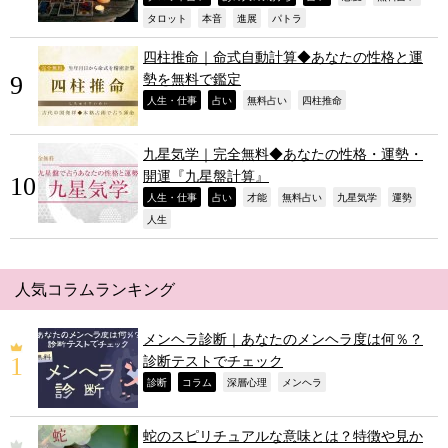
,
,
,
,
タロット
本音
進展
パトラ
四柱推命｜命式自動計算◆あなたの性格と運
勢を無料で鑑定
,
,
,
,
人生・仕事
占い
無料占い
四柱推命
九星気学｜完全無料◆あなたの性格・運勢・
開運『九星盤計算』
,
,
,
,
,
,
人生・仕事
占い
才能
無料占い
九星気学
運勢
,
人生
人気コラムランキング
メンヘラ診断｜あなたのメンヘラ度は何％？
診断テストでチェック
,
,
,
,
診断
コラム
深層心理
メンヘラ
蛇のスピリチュアルな意味とは？特徴や見か