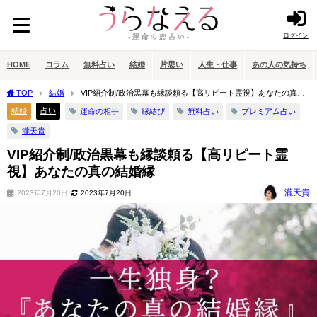
ログイン
HOME
コラム
無料占い
結婚
片思い
人生・仕事
あの人の気持ち
TOP
結婚
VIP紹介制/政治黒幕も縁談頼る【高リピート霊視】あなたの真の
結婚縁
結婚
占い
運命の相手
縁結び
無料占い
プレミアム占い
瀧天貴
VIP紹介制/政治黒幕も縁談頼る【高リピート霊
視】あなたの真の結婚縁
瀧天貴
2023年7月20日
2023年7月20日