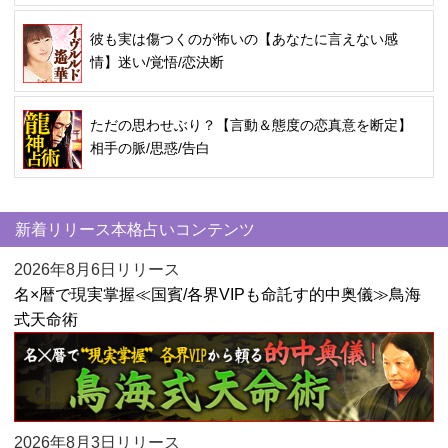
彼も実は傷つくのが怖いの【あなたに言えない感
情】迷い/覚悟/恋決断
ただの思わせぶり？【言動＆態度の恋真意を断定】
相手の脈/思惑/告白
新着リリース本格占いコンテンツ
2026年8月6日リリース
名×暦で現実掌握≪国賓/各界VIPも命託す的中奥儀≫鳥海
式天命術
2026年8月3日リリース