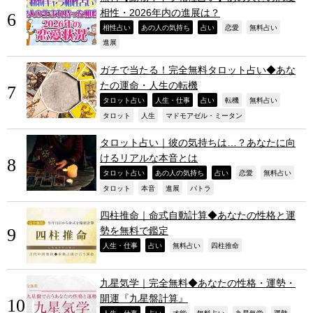
相性・2026年内の進展は？
,
,
,
,
,
相性占い
あの人の気持ち
占い
恋愛
無料占い
,
進展
ガチで当たる！完全無料タロット占い◆あな
たの運命・人生の転機
,
,
,
,
,
タロット占い
人生・仕事
占い
転機
無料占い
,
,
,
タロット
人生
マドモアゼル・ミータン
タロット占い｜彼の気持ちは…？あなたに向
けるリアルな本音とは
,
,
,
,
,
タロット占い
あの人の気持ち
占い
恋愛
無料占い
,
,
,
,
タロット
本音
進展
パトラ
四柱推命｜命式自動計算◆あなたの性格と運
勢を無料で鑑定
,
,
,
,
人生・仕事
占い
無料占い
四柱推命
九星気学｜完全無料◆あなたの性格・運勢・
開運『九星盤計算』