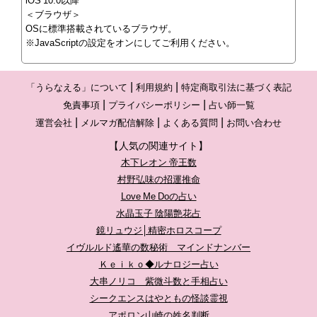
iOS 10.0以降
＜ブラウザ＞
OSに標準搭載されているブラウザ。
※JavaScriptの設定をオンにしてご利用ください。
「うらなえる」について
利用規約
特定商取引法に基づく表記
免責事項
プライバシーポリシー
占い師一覧
運営会社
メルマガ配信解除
よくある質問
お問い合わせ
【人気の関連サイト】
木下レオン 帝王数
村野弘味の招運推命
Love Me Doの占い
水晶玉子 陰陽艶花占
鏡リュウジ│精密ホロスコープ
イヴルルド遙華の数秘術 マインドナンバー
Ｋｅｉｋｏ◆ルナロジー占い
大串ノリコ 紫微斗数と手相占い
シークエンスはやともの怪談霊視
アポロン山崎の姓名判断