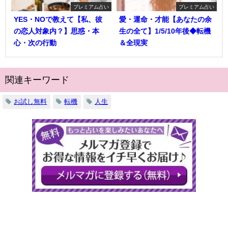
プレミアム占い
プレミアム占い
YES・NOで教えて【私、彼
愛・運命・才能【あなたの余
の恋人対象内？】思惑・本
生の全て】1/5/10年後◆転機
心・次の行動
＆全現実
関連キーワード
お試し無料
転機
人生