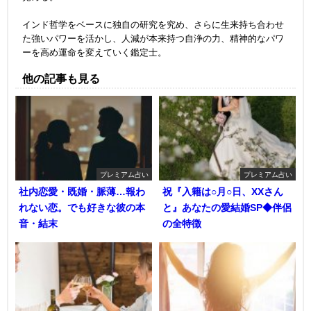
インド哲学をベースに独自の研究を究め、さらに生来持ち合わせ
た強いパワーを活かし、人減が本来持つ自浄の力、精神的なパワ
ーを高め運命を変えていく鑑定士。
他の記事も見る
プレミアム占い
プレミアム占い
社内恋愛・既婚・脈薄…報わ
祝『入籍は○月○日、XXさん
れない恋。でも好きな彼の本
と』あなたの愛結婚SP◆伴侶
音・結末
の全特徴