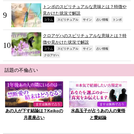
トンボのスピリチュアルな意味とは？特徴や
見かけた状況で解説
,
,
,
,
,
コラム
スピリチュアル
サイン
占い情報
トンボ
クロアゲハのスピリチュアルな意味とは？特
徴や見かけた状況で解説
,
,
,
,
コラム
スピリチュアル
サイン
占い情報
,
クロアゲハ
話題の不倫占い
あの人が下す結論は？Keikoの
水晶玉子が占うあの人の覚悟
月星座占い
と愛結論