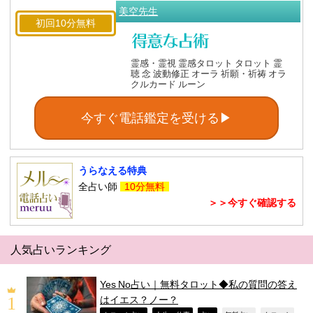
美空先生
初回10分無料
霊感・霊視 霊感タロット タロット 霊
聴 念 波動修正 オーラ 祈願・祈祷 オラ
クルカード ルーン
今すぐ電話鑑定を受ける▶
うらなえる特典
全占い師
10分無料
＞＞今すぐ確認する
人気占いランキング
Yes No占い｜無料タロット◆私の質問の答え
はイエス？ノー？