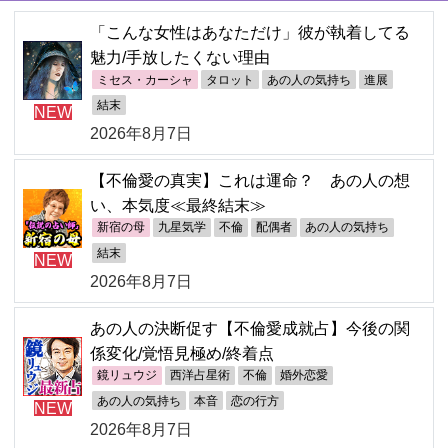
「こんな女性はあなただけ」彼が執着してる
魅力/手放したくない理由
ミセス・カーシャ
タロット
あの人の気持ち
進展
結末
NEW
2026年8月7日
【不倫愛の真実】これは運命？ あの人の想
い、本気度≪最終結末≫
新宿の母
九星気学
不倫
配偶者
あの人の気持ち
結末
NEW
2026年8月7日
あの人の決断促す【不倫愛成就占】今後の関
係変化/覚悟見極め/終着点
鏡リュウジ
西洋占星術
不倫
婚外恋愛
あの人の気持ち
本音
恋の行方
NEW
2026年8月7日