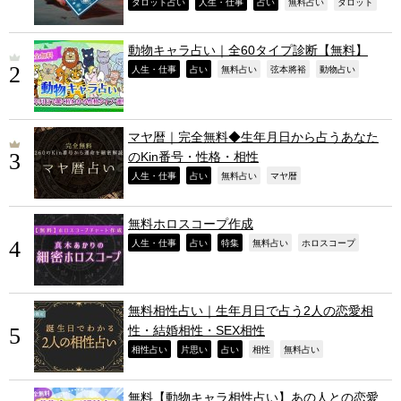
,
,
,
,
,
タロット占い
人生・仕事
占い
無料占い
タロット
動物キャラ占い｜全60タイプ診断【無料】
,
,
,
,
,
人生・仕事
占い
無料占い
弦本將裕
動物占い
マヤ暦｜完全無料◆生年月日から占うあなた
のKin番号・性格・相性
,
,
,
,
人生・仕事
占い
無料占い
マヤ暦
無料ホロスコープ作成
,
,
,
,
,
人生・仕事
占い
特集
無料占い
ホロスコープ
無料相性占い｜生年月日で占う2人の恋愛相
性・結婚相性・SEX相性
,
,
,
,
,
相性占い
片思い
占い
相性
無料占い
無料【動物キャラ相性占い】あの人との恋愛