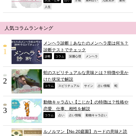
,
,
,
,
,
,
人生・仕事
占い
才能
無料占い
九星気学
運勢
,
人生
人気コラムランキング
メンヘラ診断｜あなたのメンヘラ度は何％？
診断テストでチェック
,
,
,
,
診断
コラム
深層心理
メンヘラ
蛇のスピリチュアルな意味とは？特徴や見か
けた状況で解説
,
,
,
,
,
コラム
スピリチュアル
サイン
占い情報
蛇
動物キャラ占い【こじか】の特徴は？性格や
恋愛、仕事、相性を解説
,
,
,
,
コラム
占い
占い情報
動物キャラ占い
ルノルマン【No.20庭園】カードの意味と読