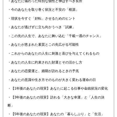
・あなたに備わった特別な個性と伸ばすべき長所
・今のあなたを取り巻く状況と不安の「根源」
・現状を今すぐ「好転」させるためのヒント
・あなたが逃げずに立ち向かうべき「試練」
・この先の人生で、あなたに舞い込む「千載一遇のチャンス」
・あなたが恵まれた素質とこの先広がる可能性
・これからのあなたの人生に刺激と喜びを与えてくれるもの
・あなたの人生に約束された財運とその活かし方
・あなたの恋愛運と、婚期が訪れるときの予兆
・あなたの意識や生き方そのものが大きく変わる運命の日
・【1年後のあなたの現実】あなたに起こる仕事や金銭状況の変化
・【3年後のあなたの現実】訪れる「大きな幸運」と「人生の決
断」
・【5年後のあなたの現実】あなたの「暮らしぶり」と「生活」