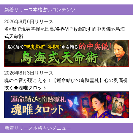
新着リリース本格占いコンテンツ
2026年8月6日リリース
名×暦で現実掌握≪国賓/各界VIPも命託す的中奥儀≫鳥海
式天命術
2026年8月3日リリース
魂の本音が聴こえる！【運命結びの奇跡霊札】心の奥底視
抜く◆魂唯タロット
新着リリース本格占いメニュー