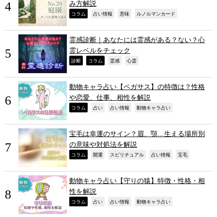
み方解説
,
,
,
,
コラム
占い情報
意味
ルノルマンカード
霊感診断｜あなたには霊感がある？ない？心
霊レベルをチェック
,
,
,
,
診断
コラム
霊感
心霊
動物キャラ占い【ペガサス】の特徴は？性格
や恋愛、仕事、相性を解説
,
,
,
,
コラム
占い
占い情報
動物キャラ占い
宝毛は幸運のサイン？眉、顎…生える場所別
の意味や対処法を解説
,
,
,
,
,
コラム
開運
スピリチュアル
占い情報
宝毛
動物キャラ占い【守りの猿】特徴・性格・相
性を解説
,
,
,
,
コラム
占い
占い情報
動物キャラ占い