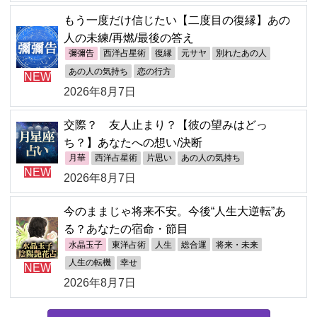
もう一度だけ信じたい【二度目の復縁】あの
人の未練/再燃/最後の答え
彌彌告
西洋占星術
復縁
元サヤ
別れたあの人
あの人の気持ち
恋の行方
NEW
2026年8月7日
交際？ 友人止まり？【彼の望みはどっ
ち？】あなたへの想い/決断
月華
西洋占星術
片思い
あの人の気持ち
NEW
2026年8月7日
今のままじゃ将来不安。今後“人生大逆転”あ
る？あなたの宿命・節目
水晶玉子
東洋占術
人生
総合運
将来・未来
人生の転機
幸せ
NEW
2026年8月7日