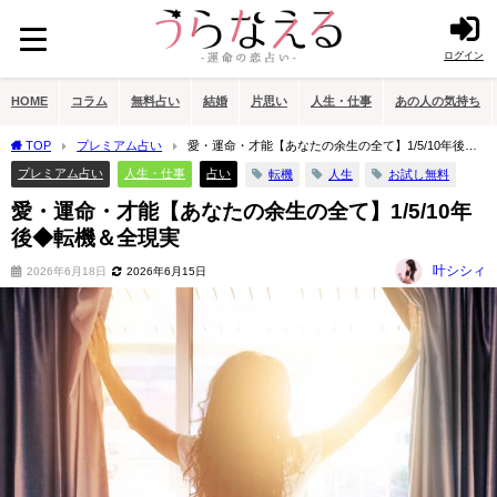
ログイン
HOME
コラム
無料占い
結婚
片思い
人生・仕事
あの人の気持ち
TOP
プレミアム占い
愛・運命・才能【あなたの余生の全て】1/5/10年後◆
転機＆全現実
プレミアム占い
人生・仕事
占い
転機
人生
お試し無料
愛・運命・才能【あなたの余生の全て】1/5/10年
後◆転機＆全現実
叶シシィ
2026年6月18日
2026年6月15日