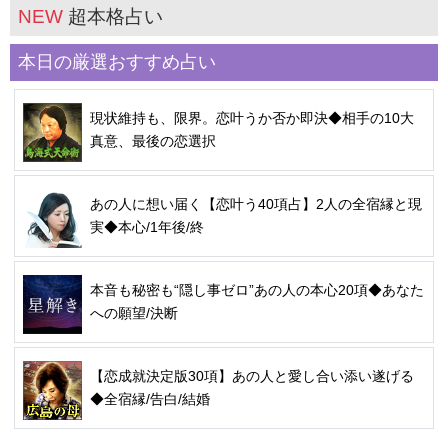
NEW
超本格占い
本日の厳選おすすめ占い
現状維持も、限界。恋叶うか否か即決◆相手の10大
真意、最後の恋選択
あの人に想い届く【恋叶う40項占】2人の全宿縁と現
実◆本心/1年後/終
本音も秘密も“隠し事ゼロ”あの人の本心20項◆あなた
への願望/決断
【恋成就決定版30項】あの人と愛し合い添い遂げる
◆全宿縁/告白/結婚