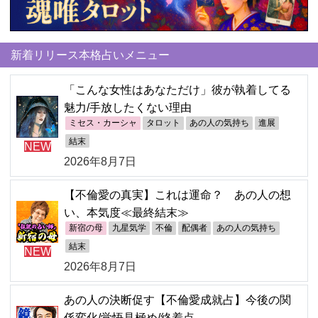
新着リリース本格占いメニュー
「こんな女性はあなただけ」彼が執着してる
魅力/手放したくない理由
ミセス・カーシャ
タロット
あの人の気持ち
進展
結末
NEW
2026年8月7日
【不倫愛の真実】これは運命？ あの人の想
い、本気度≪最終結末≫
新宿の母
九星気学
不倫
配偶者
あの人の気持ち
結末
NEW
2026年8月7日
あの人の決断促す【不倫愛成就占】今後の関
係変化/覚悟見極め/終着点