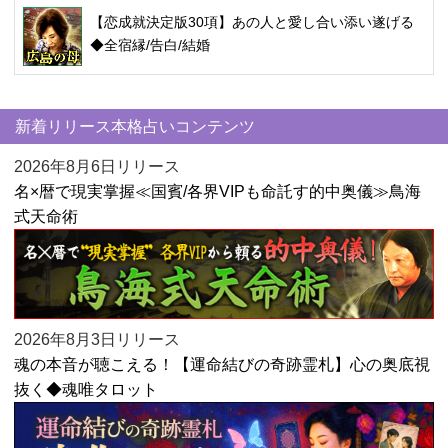
【恋成就決定版30項】あの人と愛し合い添い遂げる
◆全宿縁/告白/結婚
新着リリース本格占いコンテンツ
2026年8月6日リリース
名×暦で現実掌握≪国賓/各界VIPも命託す的中奥儀≫鳥海
式天命術
2026年8月3日リリース
魂の本音が聴こえる！【運命結びの奇跡霊札】心の奥底視
抜く◆魂唯タロット