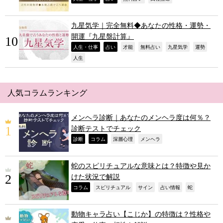
九星気学｜完全無料◆あなたの性格・運勢・
開運『九星盤計算』
,
,
,
,
,
,
人生・仕事
占い
才能
無料占い
九星気学
運勢
,
人生
人気コラムランキング
メンヘラ診断｜あなたのメンヘラ度は何％？
診断テストでチェック
,
,
,
,
診断
コラム
深層心理
メンヘラ
蛇のスピリチュアルな意味とは？特徴や見か
けた状況で解説
,
,
,
,
,
コラム
スピリチュアル
サイン
占い情報
蛇
動物キャラ占い【こじか】の特徴は？性格や