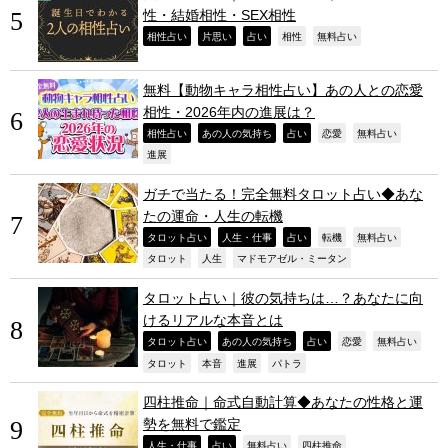
性・結婚相性・SEX相性
,
,
,
,
,
相性占い
片思い
占い
相性
無料占い
無料【動物キャラ相性占い】あの人との恋愛
相性・2026年内の進展は？
,
,
,
,
,
相性占い
あの人の気持ち
占い
恋愛
無料占い
,
進展
ガチで当たる！完全無料タロット占い◆あな
たの運命・人生の転機
,
,
,
,
,
タロット占い
人生・仕事
占い
転機
無料占い
,
,
,
タロット
人生
マドモアゼル・ミータン
タロット占い｜彼の気持ちは…？あなたに向
けるリアルな本音とは
,
,
,
,
,
タロット占い
あの人の気持ち
占い
恋愛
無料占い
,
,
,
,
タロット
本音
進展
パトラ
四柱推命｜命式自動計算◆あなたの性格と運
勢を無料で鑑定
,
,
,
,
人生・仕事
占い
無料占い
四柱推命