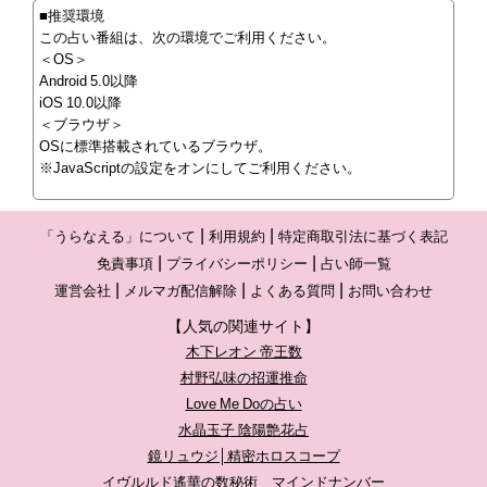
■推奨環境
この占い番組は、次の環境でご利用ください。
＜OS＞
Android 5.0以降
iOS 10.0以降
＜ブラウザ＞
OSに標準搭載されているブラウザ。
※JavaScriptの設定をオンにしてご利用ください。
「うらなえる」について
利用規約
特定商取引法に基づく表記
免責事項
プライバシーポリシー
占い師一覧
運営会社
メルマガ配信解除
よくある質問
お問い合わせ
【人気の関連サイト】
木下レオン 帝王数
村野弘味の招運推命
Love Me Doの占い
水晶玉子 陰陽艶花占
鏡リュウジ│精密ホロスコープ
イヴルルド遙華の数秘術 マインドナンバー