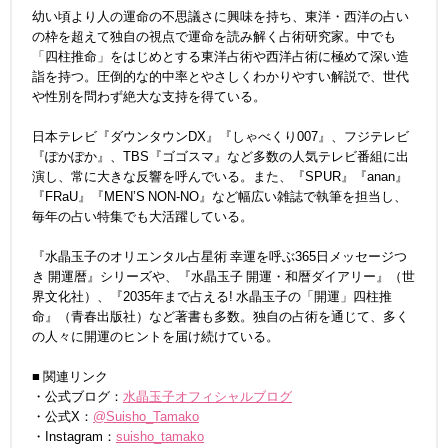
幼い頃より人の運命の不思議さに興味を持ち、東洋・西洋の占い
の枠を超えて独自の視点で運命を読み解く占術研究家。中でも
「四柱推命」をはじめとする東洋占術や西洋占術に極めて深い造
詣を持つ。圧倒的な的中率とやさしくわかりやすい解説で、世代
や性別を問わず絶大な支持を得ている。
日本テレビ『ダウンタウンDX』『しゃべくり007』、フジテレビ
『ぽかぽか』、TBS『ゴゴスマ』など多数の人気テレビ番組に出
演し、常に大きな反響を呼んでいる。また、『SPUR』『anan』
『FRaU』『MEN’S NON-NO』など幅広い雑誌で執筆を担当し、
毎年の占い特集でも大活躍している。
『水晶玉子のオリエンタル占星術 幸運を呼ぶ365日メッセージつ
き 開運暦』シリーズや、『水晶玉子 開運・和暦ダイアリー』（世
界文化社）、『2035年まで占える! 水晶玉子の「開運」四柱推
命』（青春出版社）など著書も多数。独自の占術を通じて、多く
の人々に開運のヒントを届け続けている。
■ 関連リンク
・公式ブログ：
水晶玉子オフィシャルブログ
・公式X：
@Suisho_Tamako
・Instagram：
suisho_tamako