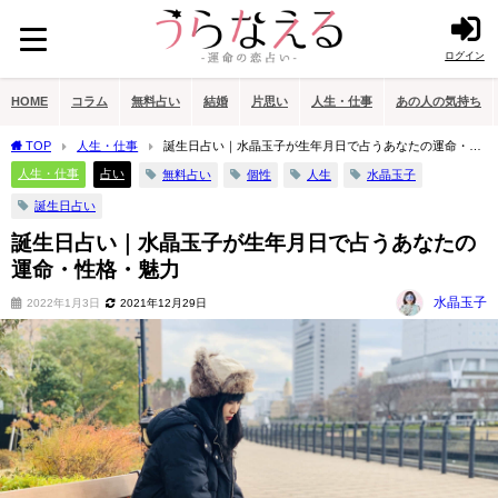
ログイン
HOME
コラム
無料占い
結婚
片思い
人生・仕事
あの人の気持ち
TOP
人生・仕事
誕生日占い｜水晶玉子が生年月日で占うあなたの運命・性
格・魅力
人生・仕事
占い
無料占い
個性
人生
水晶玉子
誕生日占い
誕生日占い｜水晶玉子が生年月日で占うあなたの
運命・性格・魅力
水晶玉子
2022年1月3日
2021年12月29日