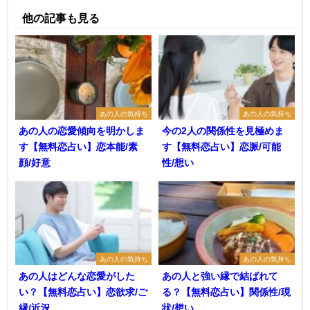
他の記事も見る
あの人の気持ち
あの人の気持ち
あの人の恋愛傾向を明かしま
今の2人の関係性を見極めま
す【無料恋占い】恋本能/素
す【無料恋占い】恋脈/可能
顔/好意
性/想い
あの人の気持ち
あの人の気持ち
あの人はどんな恋愛がした
あの人と強い縁で結ばれて
い？【無料恋占い】恋欲求/ご
る？【無料恋占い】関係性/現
縁/近況
状/想い