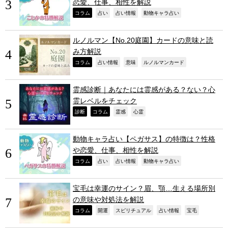
恋愛、仕事、相性を解説
,
,
,
,
コラム
占い
占い情報
動物キャラ占い
ルノルマン【No.20庭園】カードの意味と読
み方解説
,
,
,
,
コラム
占い情報
意味
ルノルマンカード
霊感診断｜あなたには霊感がある？ない？心
霊レベルをチェック
,
,
,
,
診断
コラム
霊感
心霊
動物キャラ占い【ペガサス】の特徴は？性格
や恋愛、仕事、相性を解説
,
,
,
,
コラム
占い
占い情報
動物キャラ占い
宝毛は幸運のサイン？眉、顎…生える場所別
の意味や対処法を解説
,
,
,
,
,
コラム
開運
スピリチュアル
占い情報
宝毛