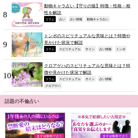
動物キャラ占い【守りの猿】特徴・性格・相
性を解説
,
,
,
,
コラム
占い
占い情報
動物キャラ占い
トンボのスピリチュアルな意味とは？特徴や
見かけた状況で解説
,
,
,
,
,
コラム
スピリチュアル
サイン
占い情報
トンボ
クロアゲハのスピリチュアルな意味とは？特
徴や見かけた状況で解説
,
,
,
,
コラム
スピリチュアル
サイン
占い情報
,
クロアゲハ
話題の不倫占い