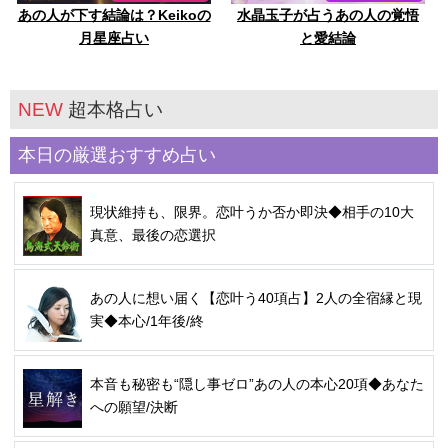
あの人が下す結論は？Keikoの
水晶玉子が占うあの人の覚悟
月星座占い
と愛結論
NEW
超本格占い
本日の厳選おすすめ占い
現状維持も、限界。恋叶うか否か即決◆相手の10大
真意、最後の恋選択
あの人に想い届く【恋叶う40項占】2人の全宿縁と現
実◆本心/1年後/終
本音も秘密も“隠し事ゼロ”あの人の本心20項◆あなた
への願望/決断