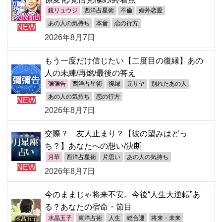
鏡リュウジ
西洋占星術
不倫
婚外恋愛
あの人の気持ち
本音
恋の行方
NEW
2026年8月7日
もう一度だけ信じたい【二度目の復縁】あの
人の未練/再燃/最後の答え
彌彌告
西洋占星術
復縁
元サヤ
別れたあの人
あの人の気持ち
恋の行方
NEW
2026年8月7日
交際？ 友人止まり？【彼の望みはどっ
ち？】あなたへの想い/決断
月華
西洋占星術
片思い
あの人の気持ち
NEW
2026年8月7日
今のままじゃ将来不安。今後“人生大逆転”あ
る？あなたの宿命・節目
水晶玉子
東洋占術
人生
総合運
将来・未来