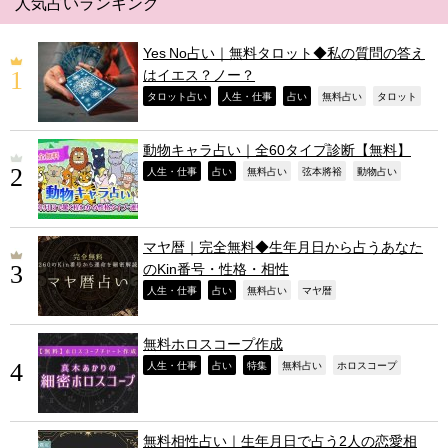
人気占いランキング
Yes No占い｜無料タロット◆私の質問の答え
はイエス？ノー？
,
,
,
,
,
タロット占い
人生・仕事
占い
無料占い
タロット
動物キャラ占い｜全60タイプ診断【無料】
,
,
,
,
,
人生・仕事
占い
無料占い
弦本將裕
動物占い
マヤ暦｜完全無料◆生年月日から占うあなた
のKin番号・性格・相性
,
,
,
,
人生・仕事
占い
無料占い
マヤ暦
無料ホロスコープ作成
,
,
,
,
,
人生・仕事
占い
特集
無料占い
ホロスコープ
無料相性占い｜生年月日で占う2人の恋愛相