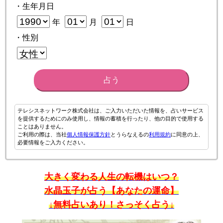
・生年月日
年
月
日
・性別
占う
テレシスネットワーク株式会社は、ご入力いただいた情報を、占いサービス
を提供するためにのみ使用し、情報の蓄積を行ったり、他の目的で使用する
ことはありません。
ご利用の際は、当社
個人情報保護方針
とうらなえるの
利用規約
に同意の上、
必要情報をご入力ください。
大きく変わる人生の転機はいつ？
水晶玉子が占う【あなたの運命】
↓無料占いあり！さっそく占う↓