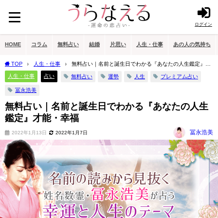
ログイン
HOME
コラム
無料占い
結婚
片思い
人生・仕事
あの人の気持ち
TOP
人生・仕事
無料占い｜名前と誕生日でわかる『あなたの人生鑑定』才
能・幸福
人生・仕事
占い
無料占い
運勢
人生
プレミアム占い
冨永浩美
無料占い｜名前と誕生日でわかる『あなたの人生
鑑定』才能・幸福
冨永浩美
2022年1月13日
2022年1月7日