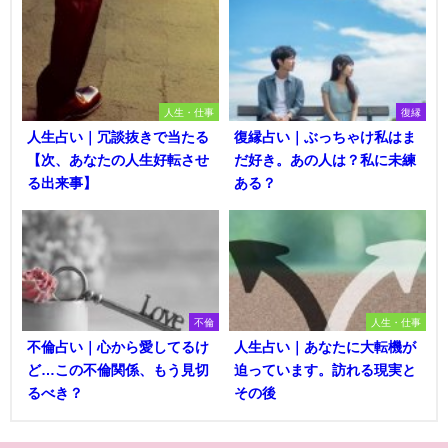
人生・仕事
復縁
人生占い｜冗談抜きで当たる
復縁占い｜ぶっちゃけ私はま
【次、あなたの人生好転させ
だ好き。あの人は？私に未練
る出来事】
ある？
不倫
人生・仕事
不倫占い｜心から愛してるけ
人生占い｜あなたに大転機が
ど…この不倫関係、もう見切
迫っています。訪れる現実と
るべき？
その後