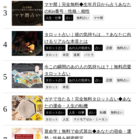
マヤ暦｜完全無料◆生年月日から占うあなた
のKin番号・性格・相性
,
,
,
,
人生・仕事
占い
無料占い
マヤ暦
タロット占い｜彼の気持ちは…？あなたに向
けるリアルな本音とは
,
,
,
,
,
タロット占い
あの人の気持ち
占い
恋愛
無料占い
,
,
,
,
タロット
本音
進展
パトラ
今この瞬間のあの人の気持ちは？｜無料恋愛
タロット占い
,
,
,
,
,
タロット占い
あの人の気持ち
占い
恋愛
無料占い
,
,
タロット
本音
ガチで当たる！完全無料タロット占い◆あな
たの運命・人生の転機
,
,
,
,
,
タロット占い
人生・仕事
占い
転機
無料占い
,
,
,
タロット
人生
マドモアゼル・ミータン
算命学｜無料で命式算出◆あなたの宿命・運
勢・性格を精密鑑定