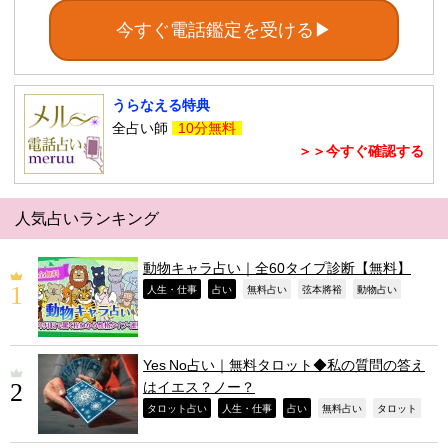
今すぐ電話鑑定を受ける▶
うらなえる特典
全占い師
10分無料
＞＞今すぐ確認する
人気占いランキング
動物キャラ占い｜全60タイプ診断【無料】
,
,
,
,
,
人生・仕事
占い
無料占い
弦本將裕
動物占い
Yes No占い｜無料タロット◆私の質問の答え
はイエス？ノー？
,
,
,
,
,
タロット占い
人生・仕事
占い
無料占い
タロット