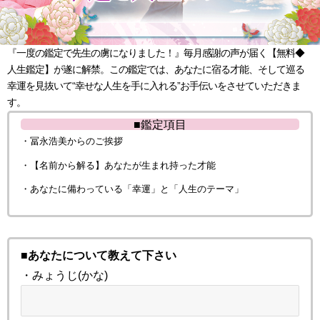
『一度の鑑定で先生の虜になりました！』毎月感謝の声が届く【無料◆
人生鑑定】が遂に解禁。この鑑定では、あなたに宿る才能、そして巡る
幸運を見抜いて“幸せな人生を手に入れる”お手伝いをさせていただきま
す。
■鑑定項目
・冨永浩美からのご挨拶
・【名前から解る】あなたが生まれ持った才能
・あなたに備わっている「幸運」と「人生のテーマ」
■あなたについて教えて下さい
・みょうじ(かな)