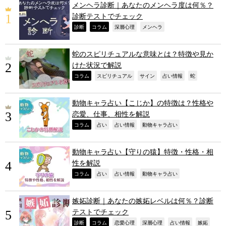
メンヘラ診断｜あなたのメンヘラ度は何％？
診断テストでチェック
,
,
,
,
診断
コラム
深層心理
メンヘラ
蛇のスピリチュアルな意味とは？特徴や見か
けた状況で解説
,
,
,
,
,
コラム
スピリチュアル
サイン
占い情報
蛇
動物キャラ占い【こじか】の特徴は？性格や
恋愛、仕事、相性を解説
,
,
,
,
コラム
占い
占い情報
動物キャラ占い
動物キャラ占い【守りの猿】特徴・性格・相
性を解説
,
,
,
,
コラム
占い
占い情報
動物キャラ占い
嫉妬診断｜あなたの嫉妬レベルは何％？診断
テストでチェック
,
,
,
,
,
,
診断
コラム
恋愛心理
深層心理
占い情報
嫉妬