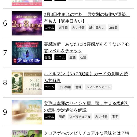
2月8日生まれの性格｜男女別の特徴や運勢、
有名人【誕生日占い】
,
,
,
,
,
コラム
誕生日
占い情報
誕生日占い
366日
霊感診断｜あなたには霊感がある？ない？心
霊レベルをチェック
,
,
,
,
診断
コラム
霊感
心霊
ルノルマン【No.20庭園】カードの意味と読
み方解説
,
,
,
,
コラム
占い情報
意味
ルノルマンカード
宝毛は幸運のサイン？眉、顎…生える場所別
の意味や対処法を解説
,
,
,
,
,
コラム
開運
スピリチュアル
占い情報
宝毛
クロアゲハのスピリチュアルな意味とは？特