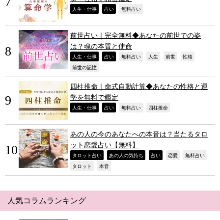
,
,
,
人生・仕事
占い
無料占い
前世占い｜完全無料◆あなたの前世での姿
は？魂の本質と使命
,
,
,
,
,
,
人生・仕事
占い
無料占い
人生
前世
性格
,
前世の記憶
四柱推命｜命式自動計算◆あなたの性格と運
勢を無料で鑑定
,
,
,
,
人生・仕事
占い
無料占い
四柱推命
あの人の今のあなたへの本音は？当たるタロ
ット恋愛占い【無料】
,
,
,
,
,
タロット占い
あの人の気持ち
占い
恋愛
無料占い
,
,
タロット
本音
人気コラムランキング