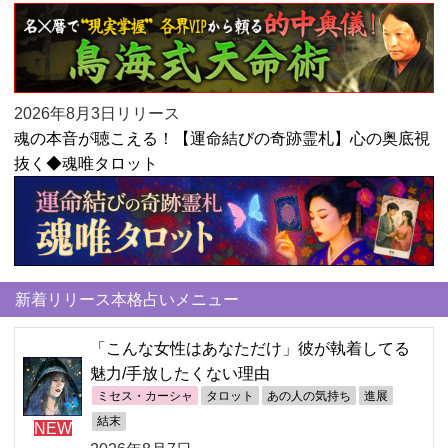
2026年8月3日リリース
魂の本音が聴こえる！【運命結びの奇跡霊札】心の奥底視
抜く◆魂唯タロット
新着リリース本格占いメニュー
「こんな女性はあなただけ」彼が執着してる
魅力/手放したくない理由
ミセス・カーシャ
タロット
あの人の気持ち
進展
結末
NEW