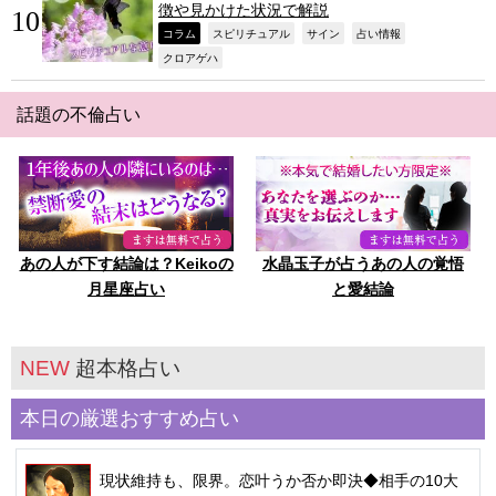
徴や見かけた状況で解説
,
,
,
,
コラム
スピリチュアル
サイン
占い情報
,
クロアゲハ
話題の不倫占い
あの人が下す結論は？Keikoの
水晶玉子が占うあの人の覚悟
月星座占い
と愛結論
NEW
超本格占い
本日の厳選おすすめ占い
現状維持も、限界。恋叶うか否か即決◆相手の10大