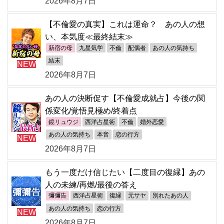
2026年8月7日
【不倫愛の真実】これは運命？ あの人の想
い、本気度≪最終結末≫
新宿の母
九星気学
不倫
配偶者
あの人の気持ち
結末
NEW
2026年8月7日
あの人の決断促す【不倫愛成就占】今後の関
係変化/覚悟見極め/終着点
鏡リュウジ
西洋占星術
不倫
婚外恋愛
あの人の気持ち
本音
恋の行方
NEW
2026年8月7日
もう一度だけ信じたい【二度目の復縁】あの
人の未練/再燃/最後の答え
彌彌告
西洋占星術
復縁
元サヤ
別れたあの人
あの人の気持ち
恋の行方
NEW
2026年8月7日