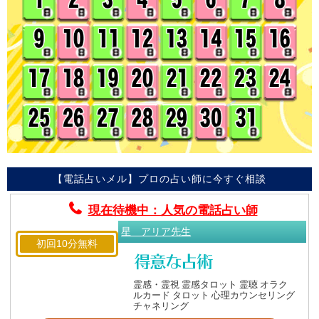
【電話占いメル】プロの占い師に今すぐ相談
現在待機中：人気の電話占い師
星 アリア先生
初回10分無料
霊感・霊視 霊感タロット 霊聴 オラク
ルカード タロット 心理カウンセリング
チャネリング