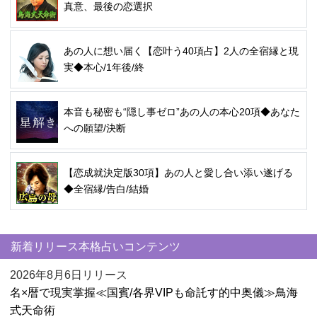
真意、最後の恋選択
あの人に想い届く【恋叶う40項占】2人の全宿縁と現
実◆本心/1年後/終
本音も秘密も“隠し事ゼロ”あの人の本心20項◆あなた
への願望/決断
【恋成就決定版30項】あの人と愛し合い添い遂げる
◆全宿縁/告白/結婚
新着リリース本格占いコンテンツ
2026年8月6日リリース
名×暦で現実掌握≪国賓/各界VIPも命託す的中奥儀≫鳥海
式天命術