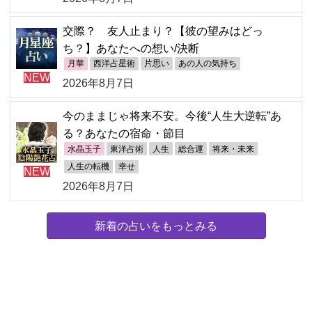
交際？ 友人止まり？【彼の望みはどっ
ち？】あなたへの想い/決断
月華
西洋占星術
片思い
あの人の気持ち
NEW
2026年8月7日
今のままじゃ将来不安。今後“人生大逆転”あ
る？あなたの宿命・節目
水晶玉子
東洋占術
人生
総合運
将来・未来
人生の転機
幸せ
NEW
2026年8月7日
新着の占いをもっとみる