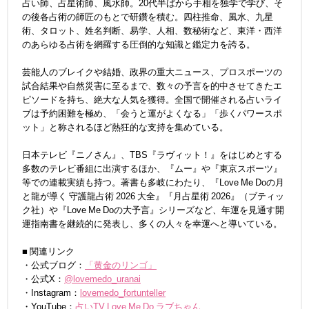
占い師、占星術師、風水師。20代半ばから手相を独学で学び、そ
の後各占術の師匠のもとで研鑽を積む。四柱推命、風水、九星
術、タロット、姓名判断、易学、人相、数秘術など、東洋・西洋
のあらゆる占術を網羅する圧倒的な知識と鑑定力を誇る。
芸能人のブレイクや結婚、政界の重大ニュース、プロスポーツの
試合結果や自然災害に至るまで、数々の予言を的中させてきたエ
ピソードを持ち、絶大な人気を獲得。全国で開催される占いライ
ブは予約困難を極め、「会うと運がよくなる」「歩くパワースポ
ット」と称されるほど熱狂的な支持を集めている。
日本テレビ『ニノさん』、TBS『ラヴィット！』をはじめとする
多数のテレビ番組に出演するほか、『ムー』や『東京スポーツ』
等での連載実績も持つ。著書も多岐にわたり、『Love Me Doの月
と龍が導く 守護龍占術 2026 大全』『月占星術 2026』（ブティッ
ク社）や『Love Me Doの大予言』シリーズなど、年運を見通す開
運指南書を継続的に発表し、多くの人々を幸運へと導いている。
■ 関連リンク
・公式ブログ：
「黄金のリンゴ」
・公式X：
@lovemedo_uranai
・Instagram：
lovemedo_fortunteller
・YouTube：
占いTV Love Me Do ラブちゃん