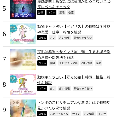
霊感診断｜あなたには霊感がある？ない？心
霊レベルをチェック
,
,
,
,
診断
コラム
霊感
心霊
動物キャラ占い【ペガサス】の特徴は？性格
や恋愛、仕事、相性を解説
,
,
,
,
コラム
占い
占い情報
動物キャラ占い
宝毛は幸運のサイン？眉、顎…生える場所別
の意味や対処法を解説
,
,
,
,
,
コラム
開運
スピリチュアル
占い情報
宝毛
動物キャラ占い【守りの猿】特徴・性格・相
性を解説
,
,
,
,
コラム
占い
占い情報
動物キャラ占い
トンボのスピリチュアルな意味とは？特徴や
見かけた状況で解説
,
,
,
,
,
コラム
スピリチュアル
サイン
占い情報
トンボ