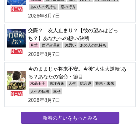
あの人の気持ち
恋の行方
NEW
2026年8月7日
交際？ 友人止まり？【彼の望みはどっ
ち？】あなたへの想い/決断
月華
西洋占星術
片思い
あの人の気持ち
NEW
2026年8月7日
今のままじゃ将来不安。今後“人生大逆転”あ
る？あなたの宿命・節目
水晶玉子
東洋占術
人生
総合運
将来・未来
人生の転機
幸せ
NEW
2026年8月7日
新着の占いをもっとみる