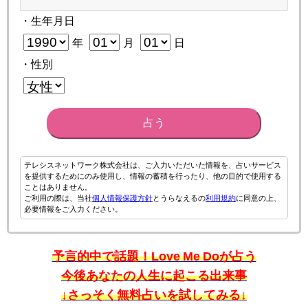
・生年月日
年
月
日
・性別
占う
テレシスネットワーク株式会社は、ご入力いただいた情報を、占いサービス
を提供するためにのみ使用し、情報の蓄積を行ったり、他の目的で使用する
ことはありません。
ご利用の際は、当社
個人情報保護方針
とうらなえるの
利用規約
に同意の上、
必要情報をご入力ください。
予言的中で話題！Love Me Doが占う
今後あなたの人生に起こる出来事
↓さっそく無料占いを試してみる↓