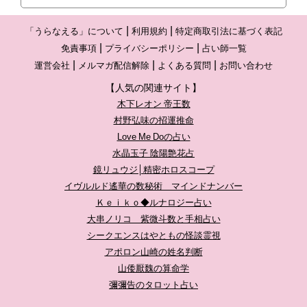
「うらなえる」について
利用規約
特定商取引法に基づく表記
免責事項
プライバシーポリシー
占い師一覧
運営会社
メルマガ配信解除
よくある質問
お問い合わせ
【人気の関連サイト】
木下レオン 帝王数
村野弘味の招運推命
Love Me Doの占い
水晶玉子 陰陽艶花占
鏡リュウジ│精密ホロスコープ
イヴルルド遙華の数秘術 マインドナンバー
Ｋｅｉｋｏ◆ルナロジー占い
大串ノリコ 紫微斗数と手相占い
シークエンスはやともの怪談霊視
アポロン山崎の姓名判断
山倭厭魏の算命学
彌彌告のタロット占い