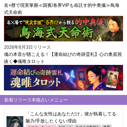
名×暦で現実掌握≪国賓/各界VIPも命託す的中奥儀≫鳥海
式天命術
2026年8月3日リリース
魂の本音が聴こえる！【運命結びの奇跡霊札】心の奥底視
抜く◆魂唯タロット
新着リリース本格占いメニュー
「こんな女性はあなただけ」彼が執着してる
魅力/手放したくない理由