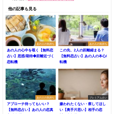
他の記事も見る
あの人の気持ち
あの人の気持ち
あの人の心中を覗く【無料恋
この先、2人の距離縮まる？
占い】思惑/期待◆距離近づく
【無料恋占い】あの人の本心/
恋転機
転機
あの人の気持ち
プレミアム占い
アプローチ待ってもいい？
嫌われたくない・察してほし
【無料恋占い】あの人の恋真
い【奥手片思い】相手の恋