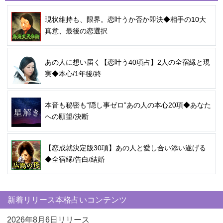
現状維持も、限界。恋叶うか否か即決◆相手の10大
真意、最後の恋選択
あの人に想い届く【恋叶う40項占】2人の全宿縁と現
実◆本心/1年後/終
本音も秘密も“隠し事ゼロ”あの人の本心20項◆あなた
への願望/決断
【恋成就決定版30項】あの人と愛し合い添い遂げる
◆全宿縁/告白/結婚
新着リリース本格占いコンテンツ
2026年8月6日リリース