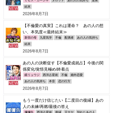
ミセス・カーシャ
タロット
あの人の気持ち
進展
結末
NEW
2026年8月7日
【不倫愛の真実】これは運命？ あの人の想
い、本気度≪最終結末≫
新宿の母
九星気学
不倫
配偶者
あの人の気持ち
結末
NEW
2026年8月7日
あの人の決断促す【不倫愛成就占】今後の関
係変化/覚悟見極め/終着点
鏡リュウジ
西洋占星術
不倫
婚外恋愛
あの人の気持ち
本音
恋の行方
NEW
2026年8月7日
もう一度だけ信じたい【二度目の復縁】あの
人の未練/再燃/最後の答え
彌彌告
西洋占星術
復縁
元サヤ
別れたあの人