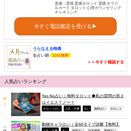
霊感・霊視 霊感タロット 霊聴 オラク
ルカード タロット 心理カウンセリング
チャネリング
今すぐ電話鑑定を受ける▶
うらなえる特典
全占い師
10分無料
＞＞今すぐ確認する
人気占いランキング
Yes No占い｜無料タロット◆私の質問の答え
はイエス？ノー？
,
,
,
,
,
タロット占い
人生・仕事
占い
無料占い
タロット
動物キャラ占い｜全60タイプ診断【無料】
,
,
,
,
,
人生・仕事
占い
無料占い
弦本將裕
動物占い