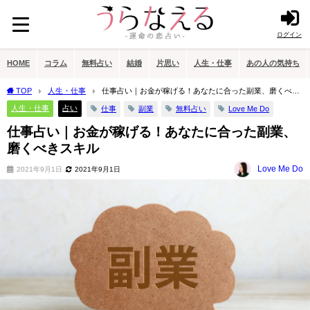
ログイン
HOME
コラム
無料占い
結婚
片思い
人生・仕事
あの人の気持ち
TOP
人生・仕事
仕事占い｜お金が稼げる！あなたに合った副業、磨くべき
スキル
人生・仕事
占い
仕事
副業
無料占い
Love Me Do
仕事占い｜お金が稼げる！あなたに合った副業、
磨くべきスキル
Love Me Do
2021年9月1日
2021年9月1日