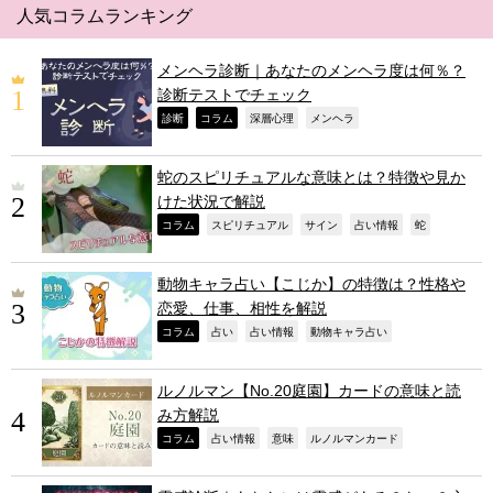
人気コラムランキング
メンヘラ診断｜あなたのメンヘラ度は何％？
診断テストでチェック
,
,
,
,
診断
コラム
深層心理
メンヘラ
蛇のスピリチュアルな意味とは？特徴や見か
けた状況で解説
,
,
,
,
,
コラム
スピリチュアル
サイン
占い情報
蛇
動物キャラ占い【こじか】の特徴は？性格や
恋愛、仕事、相性を解説
,
,
,
,
コラム
占い
占い情報
動物キャラ占い
ルノルマン【No.20庭園】カードの意味と読
み方解説
,
,
,
,
コラム
占い情報
意味
ルノルマンカード