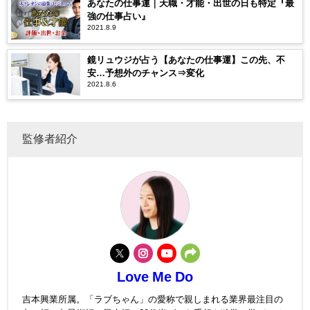
あなたの仕事運｜天職・才能・出世の日も特定『最
強の仕事占い』
2021.8.9
鏡リュウジが占う【あなたの仕事運】この先、不
安…予想外のチャンス⇒変化
2021.8.6
監修者紹介
Love Me Do
吉本興業所属。「ラブちゃん」の愛称で親しまれる業界最注目の