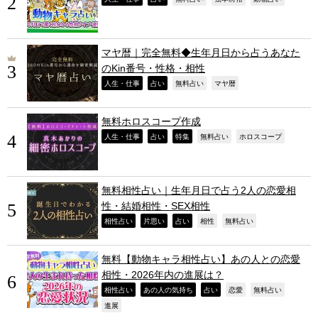
マヤ暦｜完全無料◆生年月日から占うあなた
のKin番号・性格・相性
,
,
,
,
人生・仕事
占い
無料占い
マヤ暦
無料ホロスコープ作成
,
,
,
,
,
人生・仕事
占い
特集
無料占い
ホロスコープ
無料相性占い｜生年月日で占う2人の恋愛相
性・結婚相性・SEX相性
,
,
,
,
,
相性占い
片思い
占い
相性
無料占い
無料【動物キャラ相性占い】あの人との恋愛
相性・2026年内の進展は？
,
,
,
,
,
相性占い
あの人の気持ち
占い
恋愛
無料占い
,
進展