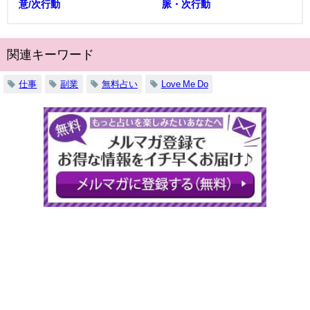
意/次行動
脈・次行動
関連キーワード
仕事
副業
無料占い
Love Me Do