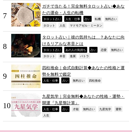
ガチで当たる！完全無料タロット占い◆あな
たの運命・人生の転機
,
,
,
,
,
タロット占い
人生・仕事
占い
転機
無料占い
,
,
,
タロット
人生
マドモアゼル・ミータン
タロット占い｜彼の気持ちは…？あなたに向
けるリアルな本音とは
,
,
,
,
,
タロット占い
あの人の気持ち
占い
恋愛
無料占い
,
,
,
,
タロット
本音
進展
パトラ
四柱推命｜命式自動計算◆あなたの性格と運
勢を無料で鑑定
,
,
,
,
人生・仕事
占い
無料占い
四柱推命
九星気学｜完全無料◆あなたの性格・運勢・
開運『九星盤計算』
,
,
,
,
,
,
人生・仕事
占い
才能
無料占い
九星気学
運勢
,
人生