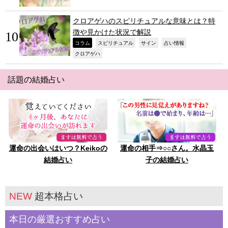
クロアゲハのスピリチュアルな意味とは？特
徴や見かけた状況で解説
,
,
,
,
コラム
スピリチュアル
サイン
占い情報
,
クロアゲハ
話題の結婚占い
運命の出会いはいつ？Keikoの
運命の相手⇒○○さん。水晶玉
結婚占い
子の結婚占い
NEW
超本格占い
本日の厳選おすすめ占い