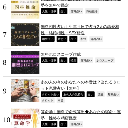
勢を無料で鑑定
,
,
,
,
人生・仕事
占い
無料占い
四柱推命
無料相性占い｜生年月日で占う2人の恋愛相
性・結婚相性・SEX相性
,
,
,
,
,
相性占い
片思い
占い
相性
無料占い
無料ホロスコープ作成
,
,
,
,
,
人生・仕事
占い
特集
無料占い
ホロスコープ
あの人の今のあなたへの本音は？当たるタロ
ット恋愛占い【無料】
,
,
,
,
,
タロット占い
あの人の気持ち
占い
恋愛
無料占い
,
,
タロット
本音
算命学｜無料で命式算出◆あなたの宿命・運
勢・性格を精密鑑定
,
,
,
人生・仕事
占い
無料占い