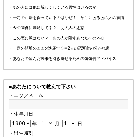
・あの人には他に親しくしている異性はいるのか
・一定の距離を保っているのはなぜ？ そこにあるあの人の事情
・今の関係に満足してる？ あの人の思惑
・この恋に脈はない？ あの人が隠すあなたへの本心
・一定の距離のままor進展する⇒2人の恋運命の分かれ道
・あなたの望んだ未来を引き寄せるための彌彌告アドバイス
■あなたについて教えて下さい
・ニックネーム
・生年月日
年
月
日
・出生時刻