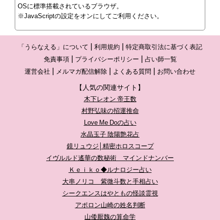
OSに標準搭載されているブラウザ。
※JavaScriptの設定をオンにしてご利用ください。
「うらなえる」について
利用規約
特定商取引法に基づく表記
免責事項
プライバシーポリシー
占い師一覧
運営会社
メルマガ配信解除
よくある質問
お問い合わせ
【人気の関連サイト】
木下レオン 帝王数
村野弘味の招運推命
Love Me Doの占い
水晶玉子 陰陽艶花占
鏡リュウジ│精密ホロスコープ
イヴルルド遙華の数秘術 マインドナンバー
Ｋｅｉｋｏ◆ルナロジー占い
大串ノリコ 紫微斗数と手相占い
シークエンスはやともの怪談霊視
アポロン山崎の姓名判断
山倭厭魏の算命学