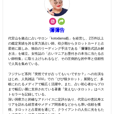
彌彌告
代官山を拠点に占いサロン「kotodama処」を経営し、2万件以上
の鑑定実績を誇る実力派占い師。幼少期からタロットカードと占
星術に親しみ、独自のリーディング手法である「彌彌告式読み解
き法」を確立。女性誌の「占いマニアお墨付きの本当に当たる占
い師特集」に取り上げられるなど、その圧倒的な的中率と信頼性
で人気を集めている。
フジテレビ系列『突然ですが占ってもいいですか？』への出演を
はじめ、人気雑誌『ViVi』での「びび猫タロット」展開など、多
岐にわたるメディアで幅広く活躍中。また、占い初心者からプロ
まで幅広い層に支持されている著書『覚えないタロット』はベス
トセラーを記録している。
深い洞察力と的確なアドバイスに定評があり、代官山や恵比寿エ
リアを訪れる経営者やメディア関係者などからも厚い信頼を獲
得。タロットと占星術を通じて、クライアントの人生に光をもた