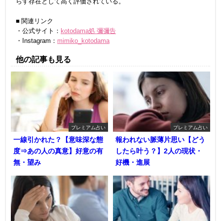
らす存在として高く評価されている。
■ 関連リンク
・公式サイト：
kotodama処 彌彌告
・Instagram：
mimiko_kotodama
他の記事も見る
プレミアム占い
プレミアム占い
一線引かれた？【意味深な態
報われない脈薄片思い【どう
度⇒あの人の真意】好意の有
したら叶う？】2人の現状・
無・望み
好機・進展