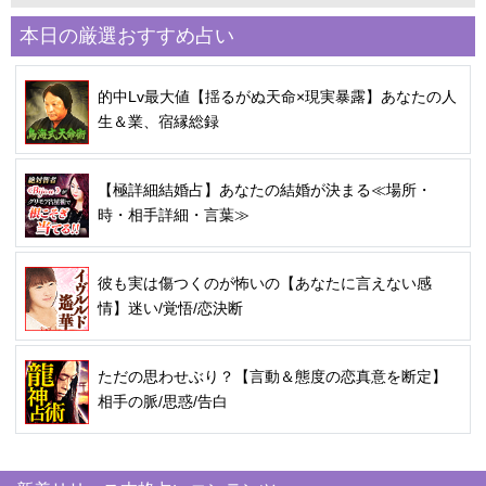
本日の厳選おすすめ占い
的中Lv最大値【揺るがぬ天命×現実暴露】あなたの人
生＆業、宿縁総録
【極詳細結婚占】あなたの結婚が決まる≪場所・
時・相手詳細・言葉≫
彼も実は傷つくのが怖いの【あなたに言えない感
情】迷い/覚悟/恋決断
ただの思わせぶり？【言動＆態度の恋真意を断定】
相手の脈/思惑/告白