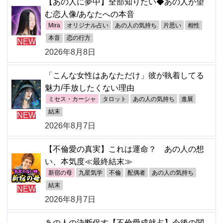
【あの人に夢中】全部知りたい◆あの人が望
む恋人像/あなたへの本音
Mira
オリジナル占い
あの人の気持ち
片思い
相性
本音
恋の行方
NEW
2026年8月8日
「こんな女性はあなただけ」彼が執着してる
魅力/手放したくない理由
ミセス・カーシャ
タロット
あの人の気持ち
進展
結末
NEW
2026年8月7日
【不倫愛の真実】これは運命？ あの人の想
い、本気度≪最終結末≫
新宿の母
九星気学
不倫
配偶者
あの人の気持ち
結末
NEW
2026年8月7日
あの人の決断促す【不倫愛成就占】今後の関