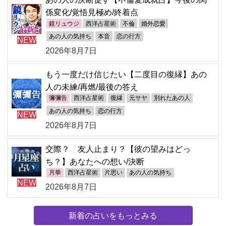
係変化/覚悟見極め/終着点
鏡リュウジ
西洋占星術
不倫
婚外恋愛
あの人の気持ち
本音
恋の行方
NEW
2026年8月7日
もう一度だけ信じたい【二度目の復縁】あの
人の未練/再燃/最後の答え
彌彌告
西洋占星術
復縁
元サヤ
別れたあの人
あの人の気持ち
恋の行方
NEW
2026年8月7日
交際？ 友人止まり？【彼の望みはどっ
ち？】あなたへの想い/決断
月華
西洋占星術
片思い
あの人の気持ち
NEW
2026年8月7日
新着の占いをもっとみる