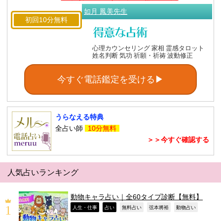
如月 鳳美先生
初回10分無料
心理カウンセリング 家相 霊感タロット
姓名判断 気功 祈願・祈祷 波動修正
今すぐ電話鑑定を受ける▶
うらなえる特典
全占い師
10分無料
＞＞今すぐ確認する
人気占いランキング
動物キャラ占い｜全60タイプ診断【無料】
,
,
,
,
,
人生・仕事
占い
無料占い
弦本將裕
動物占い