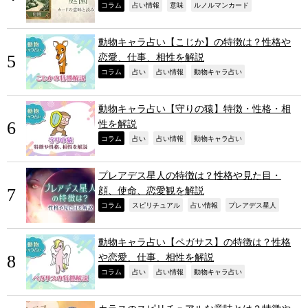
,
,
,
,
コラム
占い情報
意味
ルノルマンカード
動物キャラ占い【こじか】の特徴は？性格や
恋愛、仕事、相性を解説
,
,
,
,
コラム
占い
占い情報
動物キャラ占い
動物キャラ占い【守りの猿】特徴・性格・相
性を解説
,
,
,
,
コラム
占い
占い情報
動物キャラ占い
プレアデス星人の特徴は？性格や見た目・
顔、使命、恋愛観を解説
,
,
,
,
コラム
スピリチュアル
占い情報
プレアデス星人
動物キャラ占い【ペガサス】の特徴は？性格
や恋愛、仕事、相性を解説
,
,
,
,
コラム
占い
占い情報
動物キャラ占い