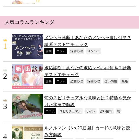
人気コラムランキング
メンヘラ診断｜あなたのメンヘラ度は何％？
診断テストでチェック
,
,
,
,
診断
コラム
深層心理
メンヘラ
嫉妬診断｜あなたの嫉妬レベルは何％？診断
テストでチェック
,
,
,
,
,
,
診断
コラム
恋愛心理
深層心理
占い情報
嫉妬
蛇のスピリチュアルな意味とは？特徴や見か
けた状況で解説
,
,
,
,
,
コラム
スピリチュアル
サイン
占い情報
蛇
ルノルマン【No.20庭園】カードの意味と読
み方解説