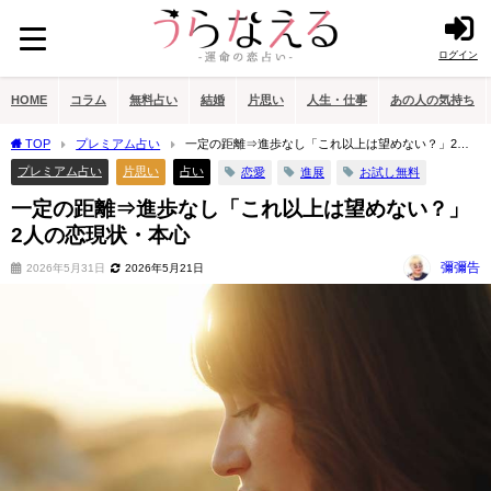
ログイン
HOME
コラム
無料占い
結婚
片思い
人生・仕事
あの人の気持ち
TOP
プレミアム占い
一定の距離⇒進歩なし「これ以上は望めない？」2人
の恋現状・本心
プレミアム占い
片思い
占い
恋愛
進展
お試し無料
一定の距離⇒進歩なし「これ以上は望めない？」
2人の恋現状・本心
彌彌告
2026年5月31日
2026年5月21日