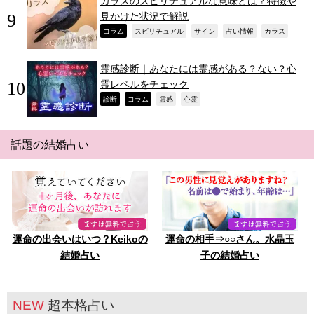
カラスのスピリチュアルな意味とは？特徴や
見かけた状況で解説
,
,
,
,
,
コラム
スピリチュアル
サイン
占い情報
カラス
霊感診断｜あなたには霊感がある？ない？心
霊レベルをチェック
,
,
,
,
診断
コラム
霊感
心霊
話題の結婚占い
運命の出会いはいつ？Keikoの
運命の相手⇒○○さん。水晶玉
結婚占い
子の結婚占い
NEW
超本格占い