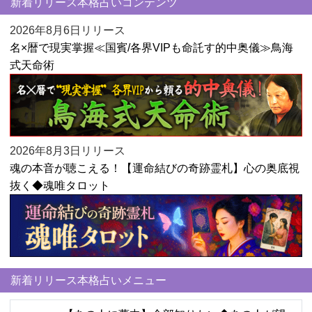
新着リリース本格占いコンテンツ
2026年8月6日リリース
名×暦で現実掌握≪国賓/各界VIPも命託す的中奥儀≫鳥海
式天命術
2026年8月3日リリース
魂の本音が聴こえる！【運命結びの奇跡霊札】心の奥底視
抜く◆魂唯タロット
新着リリース本格占いメニュー