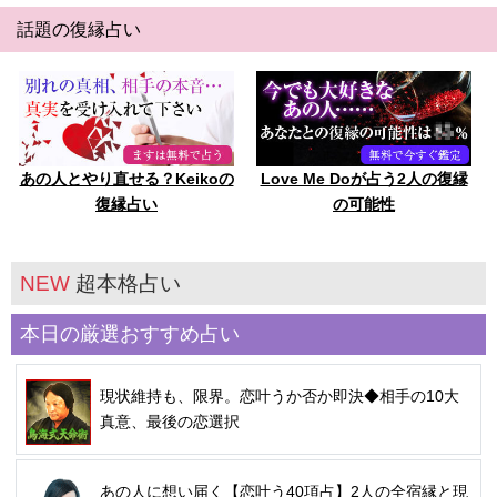
話題の復縁占い
あの人とやり直せる？Keikoの
Love Me Doが占う2人の復縁
復縁占い
の可能性
NEW
超本格占い
本日の厳選おすすめ占い
現状維持も、限界。恋叶うか否か即決◆相手の10大
真意、最後の恋選択
あの人に想い届く【恋叶う40項占】2人の全宿縁と現