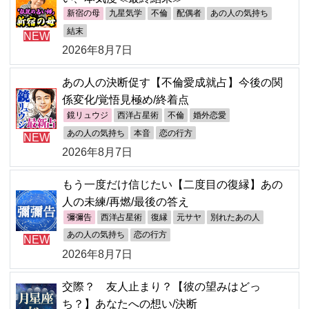
新宿の母
九星気学
不倫
配偶者
あの人の気持ち
結末
NEW
2026年8月7日
あの人の決断促す【不倫愛成就占】今後の関
係変化/覚悟見極め/終着点
鏡リュウジ
西洋占星術
不倫
婚外恋愛
あの人の気持ち
本音
恋の行方
NEW
2026年8月7日
もう一度だけ信じたい【二度目の復縁】あの
人の未練/再燃/最後の答え
彌彌告
西洋占星術
復縁
元サヤ
別れたあの人
あの人の気持ち
恋の行方
NEW
2026年8月7日
交際？ 友人止まり？【彼の望みはどっ
ち？】あなたへの想い/決断