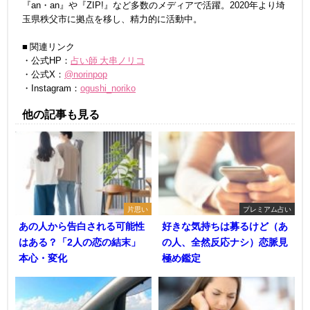
『an・an』や『ZIP!』など多数のメディアで活躍。2020年より埼
玉県秩父市に拠点を移し、精力的に活動中。
■ 関連リンク
・公式HP：
占い師 大串ノリコ
・公式X：
@norinpop
・Instagram：
ogushi_noriko
他の記事も見る
片思い
プレミアム占い
あの人から告白される可能性
好きな気持ちは募るけど（あ
はある？「2人の恋の結末」
の人、全然反応ナシ）恋脈見
本心・変化
極め鑑定