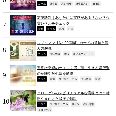
,
,
,
,
,
コラム
誕生日
占い情報
誕生日占い
366日
霊感診断｜あなたには霊感がある？ない？心
霊レベルをチェック
,
,
,
,
診断
コラム
霊感
心霊
ルノルマン【No.20庭園】カードの意味と読
み方解説
,
,
,
,
コラム
占い情報
意味
ルノルマンカード
宝毛は幸運のサイン？眉、顎…生える場所別
の意味や対処法を解説
,
,
,
,
,
コラム
開運
スピリチュアル
占い情報
宝毛
クロアゲハのスピリチュアルな意味とは？特
徴や見かけた状況で解説
,
,
,
,
コラム
スピリチュアル
サイン
占い情報
,
クロアゲハ