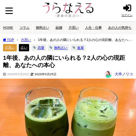
ログイン
HOME
コラム
無料占い
結婚
片思い
人生・仕事
あの人の気持ち
TOP
片思い
1年後、あの人の隣にいられる？2人の心の現距離、あなたへの
本心
片思い
占い
恋愛
無料占い
進展
1年後、あの人の隣にいられる？2人の心の現距
離、あなたへの本心
大串ノリコ
2026年5月29日
2026年5月25日