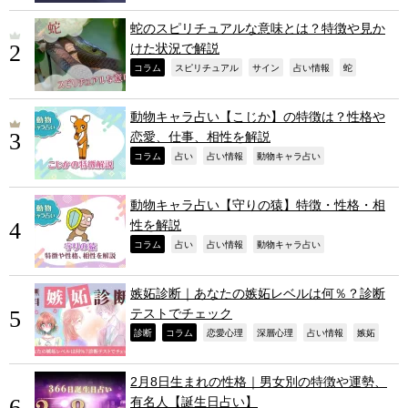
蛇のスピリチュアルな意味とは？特徴や見か
けた状況で解説
,
,
,
,
,
コラム
スピリチュアル
サイン
占い情報
蛇
動物キャラ占い【こじか】の特徴は？性格や
恋愛、仕事、相性を解説
,
,
,
,
コラム
占い
占い情報
動物キャラ占い
動物キャラ占い【守りの猿】特徴・性格・相
性を解説
,
,
,
,
コラム
占い
占い情報
動物キャラ占い
嫉妬診断｜あなたの嫉妬レベルは何％？診断
テストでチェック
,
,
,
,
,
,
診断
コラム
恋愛心理
深層心理
占い情報
嫉妬
2月8日生まれの性格｜男女別の特徴や運勢、
有名人【誕生日占い】