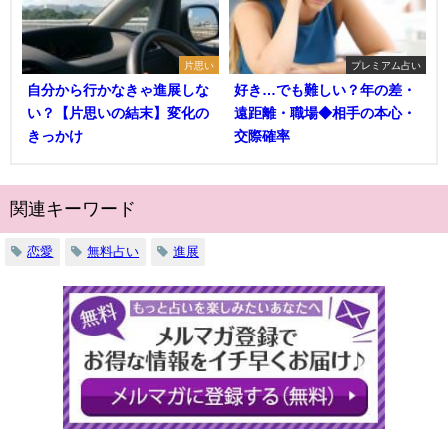
片思い
プレミアム占い
自分から行かなきゃ進展しな
好き…でも難しい？年の差・
い？【片思いの結末】変化の
遠距離・職場◆相手の本心・
きっかけ
交際確率
関連キーワード
恋愛
無料占い
進展