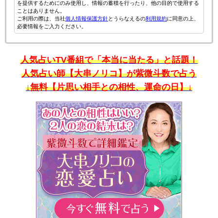
を提供するためにのみ使用し、情報の蓄積を行ったり、他の目的で使用する
ことはありません。
ご利用の際は、当社
個人情報保護方針
とうらなえるの
利用規約
に同意の上、
必要情報をご入力ください。
人気占いTV番組で「本当に当たる」と話題！
人気占い師【大串ノリコ】が紫微斗数で占う
↓無料【片思い相手との相性、運命の日】↓