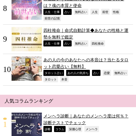
は？魂の本質と使命
,
,
,
,
,
,
人生・仕事
占い
無料占い
人生
前世
性格
,
前世の記憶
四柱推命｜命式自動計算◆あなたの性格と運
勢を無料で鑑定
,
,
,
,
人生・仕事
占い
無料占い
四柱推命
あの人の今のあなたへの本音は？当たるタロ
ット恋愛占い【無料】
,
,
,
,
,
タロット占い
あの人の気持ち
占い
恋愛
無料占い
,
,
タロット
本音
人気コラムランキング
メンヘラ診断｜あなたのメンヘラ度は何％？
診断テストでチェック
,
,
,
,
診断
コラム
深層心理
メンヘラ