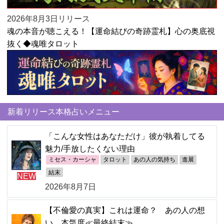
2026年8月3日リリース
魂の本音が聴こえる！【運命結びの奇跡霊札】心の奥底視
抜く◆魂唯タロット
新着リリース本格占いメニュー
「こんな女性はあなただけ」彼が執着してる
魅力/手放したくない理由
ミセス・カーシャ
タロット
あの人の気持ち
進展
結末
NEW
2026年8月7日
【不倫愛の真実】これは運命？ あの人の想
い、本気度≪最終結末≫