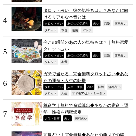
タロット占い｜彼の気持ちは…？あなたに向
けるリアルな本音とは
,
,
,
,
,
タロット占い
あの人の気持ち
占い
恋愛
無料占い
,
,
,
,
タロット
本音
進展
パトラ
今この瞬間のあの人の気持ちは？｜無料恋愛
タロット占い
,
,
,
,
,
タロット占い
あの人の気持ち
占い
恋愛
無料占い
,
,
タロット
本音
ガチで当たる！完全無料タロット占い◆あな
たの運命・人生の転機
,
,
,
,
,
タロット占い
人生・仕事
占い
転機
無料占い
,
,
,
タロット
人生
マドモアゼル・ミータン
算命学｜無料で命式算出◆あなたの宿命・運
勢・性格を精密鑑定
,
,
,
人生・仕事
占い
無料占い
前世占い｜完全無料◆あなたの前世での姿