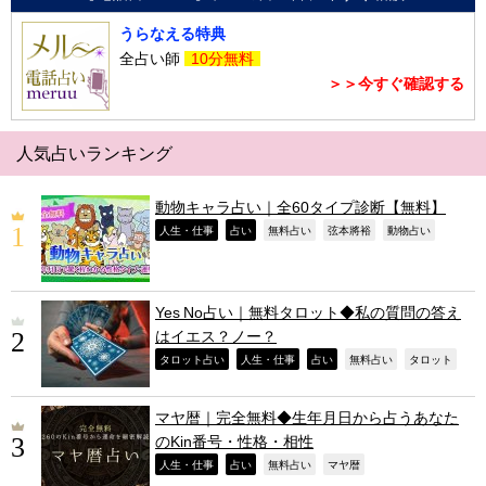
うらなえる特典
全占い師
10分無料
＞＞今すぐ確認する
人気占いランキング
動物キャラ占い｜全60タイプ診断【無料】
,
,
,
,
,
人生・仕事
占い
無料占い
弦本將裕
動物占い
Yes No占い｜無料タロット◆私の質問の答え
はイエス？ノー？
,
,
,
,
,
タロット占い
人生・仕事
占い
無料占い
タロット
マヤ暦｜完全無料◆生年月日から占うあなた
のKin番号・性格・相性
,
,
,
,
人生・仕事
占い
無料占い
マヤ暦