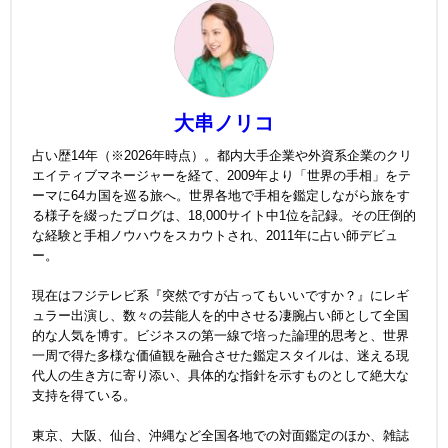
大串ノリコ
占い歴14年（※2026年時点）。都内大手企業や外資系企業のクリ
エイティブマネージャーを経て、2009年より「世界の手相」をテ
ーマに64カ国を巡る旅へ。世界各地で手相を鑑定しながら旅をす
る様子を綴ったブログは、18,000サイト中1位を記録。その圧倒的
な経験と手相ノウハウをスカウトされ、2011年に占い師デビュ
ー。
現在はフジテレビ系『突然ですが占ってもいいですか？』にレギ
ュラー出演し、数々の芸能人を的中させる凄腕占い師として全国
的な人気を博す。ビジネスの第一線で培った論理的思考と、世界
一周で得た多様な価値観を融合させた鑑定スタイルは、迷える現
代人の生き方に寄り添い、具体的な指針を示すものとして絶大な
支持を得ている。
東京、大阪、仙台、沖縄など全国各地での対面鑑定のほか、雑誌