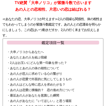
TV絶賛「大串ノリコ」が紫微斗数で占います
あの人との恋相性、片思いの恋は結ばれる？
≪あなたの恋、大串ノリコが叶えます≫2人の宿縁も関係性、体の相性ま
でもわかってしまうのが紫微斗数鑑定です。あの人との恋運命を明らか
にしましょう。この恋はいつ動きだすか、2人の行く末までお伝えしま
す。
鑑定項目一覧
・大串ノリコからあなたへ
・あなたとあの人を結ぶ宿縁
・2人はお互いにどんな第一印象を持った？
・あなたとあの人の体の相性について
・あの人が恋人に求めている心の繋がり
・あの人が恋愛で外面的に気にしてしまうもの
・あの人はどんな時に恋人を求めたがる？
・あの人は恋愛に積極的？ 恋の進め方について
・最近あの人があなたを意識した瞬間
・あの人があなたに「いてほしい」と思う場面