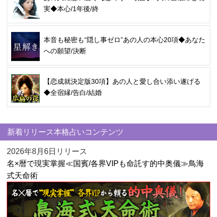
実◆本心/1年後/終
本音も秘密も“隠し事ゼロ”あの人の本心20項◆あなた
への願望/決断
【恋成就決定版30項】あの人と愛し合い添い遂げる
◆全宿縁/告白/結婚
新着リリース本格占いコンテンツ
2026年8月6日リリース
名×暦で現実掌握≪国賓/各界VIPも命託す的中奥儀≫鳥海
式天命術