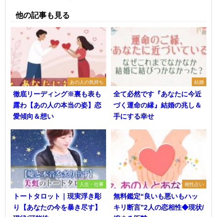
他の記事も見る
あの人の気持ち
結婚
徹底リーディング※裏も表も
全て必然です『あなたに今近
露わ【あの人の本当の姿】恋
づく運命の縁』結婚の兆し＆
愛傾向＆想い
手にする幸せ
人生・仕事
相性占い
トートタロット｜現実浮き彫
無料鑑定“良いも悪いもハッ
り【あなたの今を暴き尽す】
キリ断言”2人の恋相性◆現状/