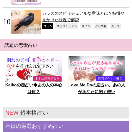
カラスのスピリチュアルな意味とは？特徴や
見かけた状況で解説
,
,
,
,
,
コラム
スピリチュアル
サイン
占い情報
カラス
話題の恋愛占い
Keikoの恋占い◆あの人の本心
Love Me Doの恋占い。あの人
は何？
があなたに抱く想い
NEW
超本格占い
本日の厳選おすすめ占い