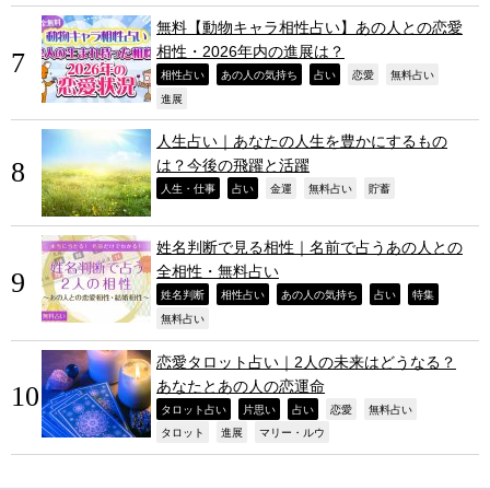
無料【動物キャラ相性占い】あの人との恋愛
相性・2026年内の進展は？
,
,
,
,
,
相性占い
あの人の気持ち
占い
恋愛
無料占い
,
進展
人生占い｜あなたの人生を豊かにするもの
は？今後の飛躍と活躍
,
,
,
,
,
人生・仕事
占い
金運
無料占い
貯蓄
姓名判断で見る相性｜名前で占うあの人との
全相性・無料占い
,
,
,
,
,
姓名判断
相性占い
あの人の気持ち
占い
特集
,
無料占い
恋愛タロット占い｜2人の未来はどうなる？
あなたとあの人の恋運命
,
,
,
,
,
タロット占い
片思い
占い
恋愛
無料占い
,
,
,
タロット
進展
マリー・ルウ