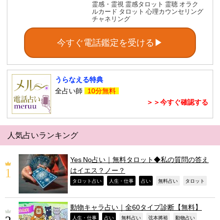
霊感・霊視 霊感タロット 霊聴 オラク
ルカード タロット 心理カウンセリング
チャネリング
今すぐ電話鑑定を受ける▶
うらなえる特典
全占い師
10分無料
＞＞今すぐ確認する
人気占いランキング
Yes No占い｜無料タロット◆私の質問の答え
はイエス？ノー？
,
,
,
,
,
タロット占い
人生・仕事
占い
無料占い
タロット
動物キャラ占い｜全60タイプ診断【無料】
,
,
,
,
,
人生・仕事
占い
無料占い
弦本將裕
動物占い