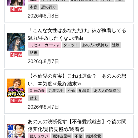
本音
恋の行方
NEW
2026年8月8日
「こんな女性はあなただけ」彼が執着してる
魅力/手放したくない理由
ミセス・カーシャ
タロット
あの人の気持ち
進展
結末
NEW
2026年8月7日
【不倫愛の真実】これは運命？ あの人の想
い、本気度≪最終結末≫
新宿の母
九星気学
不倫
配偶者
あの人の気持ち
結末
NEW
2026年8月7日
あの人の決断促す【不倫愛成就占】今後の関
係変化/覚悟見極め/終着点
鏡リュウジ
西洋占星術
不倫
婚外恋愛