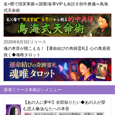
名×暦で現実掌握≪国賓/各界VIPも命託す的中奥儀≫鳥海
式天命術
2026年8月3日リリース
魂の本音が聴こえる！【運命結びの奇跡霊札】心の奥底視
抜く◆魂唯タロット
新着リリース本格占いメニュー
【あの人に夢中】全部知りたい◆あの人が望
む恋人像/あなたへの本音
Mira
オリジナル占い
あの人の気持ち
片思い
相性