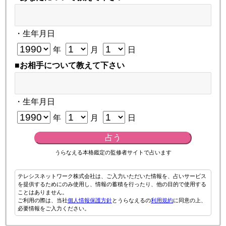
・生年月日
年
月
日
■お相手について教えて下さい
・生年月日
年
月
日
占う
うらなえる本格鑑定の監修者サイトで占います
テレシスネットワーク株式会社は、ご入力いただいた情報を、占いサービス
を提供するためにのみ使用し、情報の蓄積を行ったり、他の目的で使用する
ことはありません。
ご利用の際は、当社
個人情報保護方針
とうらなえるの
利用規約
に同意の上、
必要情報をご入力ください。