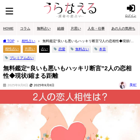
ログイン
HOME
コラム
無料占い
結婚
片思い
人生・仕事
あの人の気持ち
TOP
相性占い
無料鑑定“良いも悪いもハッキリ断言”2人の恋相性◆現状/縮
まる距離
相性占い
片思い
占い
恋愛
無料占い
本音
プレミアム占い
無料鑑定“良いも悪いもハッキリ断言”2人の恋相
性◆現状/縮まる距離
美虹
2025年9月8日
2025年9月8日