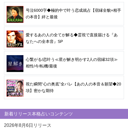
号泣6000字◆極的中で叶う恋成就占【宿縁全貌×相手
の本音】絆と最後
愛するあの人の全てが解る◆霊視で直接届ける『あ
なたへの全本音』SP
心繋がる/恋叶う≪星が解き明かす2人の宿縁32項≫
相性/今/転機/最後
視た瞬間“心の奥底”全バレ【あの人の本音＆願望◆20
項】密かな期待
新着リリース本格占いコンテンツ
2026年8月6日リリース