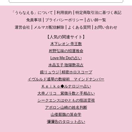
「うらなえる」について
利用規約
特定商取引法に基づく表記
免責事項
プライバシーポリシー
占い師一覧
運営会社
メルマガ配信解除
よくある質問
お問い合わせ
【人気の関連サイト】
木下レオン 帝王数
村野弘味の招運推命
Love Me Doの占い
水晶玉子 陰陽艶花占
鏡リュウジ│精密ホロスコープ
イヴルルド遙華の数秘術 マインドナンバー
Ｋｅｉｋｏ◆ルナロジー占い
大串ノリコ 紫微斗数と手相占い
シークエンスはやともの怪談霊視
アポロン山崎の姓名判断
山倭厭魏の算命学
彌彌告のタロット占い