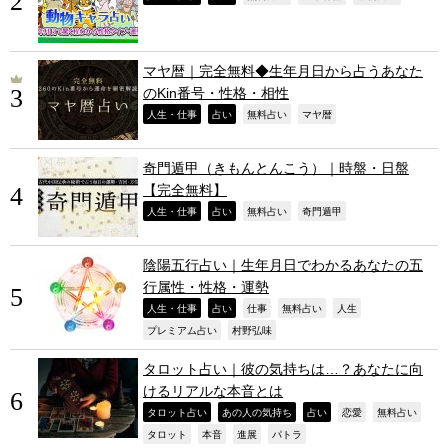
マヤ暦｜完全無料◆生年月日から占うあなた
のKin番号・性格・相性
,
,
,
,
人生・仕事
占い
無料占い
マヤ暦
奇門遁甲（きもんとんこう）｜時盤・日盤
【完全無料】
,
,
,
,
人生・仕事
占い
無料占い
奇門遁甲
陰陽五行占い｜生年月日でわかるあなたの五
行属性・性格・運勢
,
,
,
,
,
人生・仕事
占い
仕事
無料占い
人生
,
,
プレミアム占い
村野弘味
タロット占い｜彼の気持ちは…？あなたに向
けるリアルな本音とは
,
,
,
,
,
タロット占い
あの人の気持ち
占い
恋愛
無料占い
,
,
,
,
タロット
本音
進展
パトラ