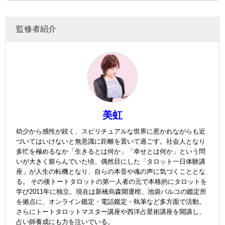
監修者紹介
美虹
幼少から感性が鋭く、スピリチュアルな世界に惹かれながらも近
づいてはいけないと無意識に距離を置いて過ごす。社会人となり
多忙を極めるなか「生きるとは何か」「幸せとは何か」という問
いが大きく膨らんでいた頃、偶然目にした「タロット一日体験講
座」が人生の転機となり、自らの本音や魂の声に気づくこととな
る。 その後トートタロットの第一人者の元で本格的にタロットを
学び2011年に独立。現在は新橋烏森開運棺、池袋パルコの鑑定所
を拠点に、オンライン鑑定・電話鑑定・執筆など多方面で活動。
さらにトートタロットマスター講座や西洋占星術講座を開講し、
占い師養成にも力を注いでいる。