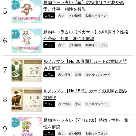
動物キャラ占い【猿】の特徴は？性格や恋
愛、仕事、相性を解説
,
,
,
,
コラム
占い
占い情報
動物キャラ占い
動物キャラ占い【ペガサス】の特徴は？性格
や恋愛、仕事、相性を解説
,
,
,
,
コラム
占い
占い情報
動物キャラ占い
ルノルマン【No.20庭園】カードの意味と読
み方解説
,
,
,
,
コラム
占い情報
意味
ルノルマンカード
ルノルマン【No.15熊】カードの意味と読み
方解説
,
,
,
,
コラム
占い情報
意味
ルノルマンカード
動物キャラ占い【守りの猿】特徴・性格・相
性を解説
,
,
,
,
コラム
占い
占い情報
動物キャラ占い