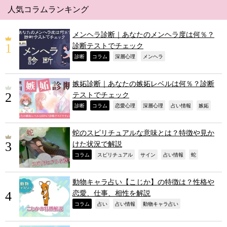
人気コラムランキング
メンヘラ診断｜あなたのメンヘラ度は何％？
診断テストでチェック
,
,
,
,
診断
コラム
深層心理
メンヘラ
嫉妬診断｜あなたの嫉妬レベルは何％？診断
テストでチェック
,
,
,
,
,
,
診断
コラム
恋愛心理
深層心理
占い情報
嫉妬
蛇のスピリチュアルな意味とは？特徴や見か
けた状況で解説
,
,
,
,
,
コラム
スピリチュアル
サイン
占い情報
蛇
動物キャラ占い【こじか】の特徴は？性格や
恋愛、仕事、相性を解説
,
,
,
,
コラム
占い
占い情報
動物キャラ占い