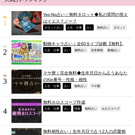
Yes No占い｜無料タロット◆私の質問の答え
はイエス？ノー？
,
,
,
,
,
タロット占い
人生・仕事
占い
無料占い
タロット
動物キャラ占い｜全60タイプ診断【無料】
,
,
,
,
,
人生・仕事
占い
無料占い
弦本將裕
動物占い
マヤ暦｜完全無料◆生年月日から占うあなた
のKin番号・性格・相性
,
,
,
,
人生・仕事
占い
無料占い
マヤ暦
無料ホロスコープ作成
,
,
,
,
,
人生・仕事
占い
特集
無料占い
ホロスコープ
無料相性占い｜生年月日で占う2人の恋愛相