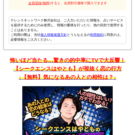
会員登録(無料)
すると、会員割引価格で購入できます
テレシスネットワーク株式会社は、ご入力いただいた情報を、占いサービス
を提供するためにのみ使用し、情報の蓄積を行ったり、他の目的で使用する
ことはありません。
ご利用の際は、当社
個人情報保護方針
とうらなえるの
利用規約
に同意の上、
必要情報をご入力ください。
怖いほど当たる…驚きの的中率にTVで大反響！
【シークエンスはやとも】が視抜く恋の行方
↓【無料】気になるあの人との相性は？↓