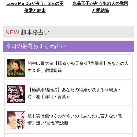
Love Me Doが占う、2人の不
水晶玉子が占うあの人の覚悟
倫愛と結末
と愛結論
NEW
超本格占い
本日の厳選おすすめ占い
的中Lv最大値【揺るがぬ天命×現実暴露】あなたの人
生＆業、宿縁総録
【極詳細結婚占】あなたの結婚が決まる≪場所・
時・相手詳細・言葉≫
彼も実は傷つくのが怖いの【あなたに言えない感
情】迷い/覚悟/恋決断