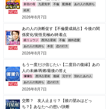
新宿の母
九星気学
不倫
配偶者
あの人の気持ち
結末
NEW
2026年8月7日
あの人の決断促す【不倫愛成就占】今後の関
係変化/覚悟見極め/終着点
鏡リュウジ
西洋占星術
不倫
婚外恋愛
あの人の気持ち
本音
恋の行方
NEW
2026年8月7日
もう一度だけ信じたい【二度目の復縁】あの
人の未練/再燃/最後の答え
彌彌告
西洋占星術
復縁
元サヤ
別れたあの人
あの人の気持ち
恋の行方
NEW
2026年8月7日
交際？ 友人止まり？【彼の望みはどっ
ち？】あなたへの想い/決断