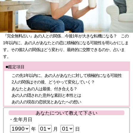
『完全無料占い』あの人との関係…今後1年が大きな転機になる？ この
1年以内に、あの人があなたとの恋に積極的になる可能性を明らかにしま
す。その後2人の関係はどう変わり、最終的に交際できるのか、占いま
す。
■鑑定項目
この先1年以内に、あの人があなたに対して積極的になる可能性
2人の関係はその後、どうやって変化していく？
あなたとあの人は最後、付き合える？
あの人の隠された意外な素顔と本性とは
あの人の現在の恋状況とあなたへの想い
あなたについて教えて下さい
・生年月日
年
月
日