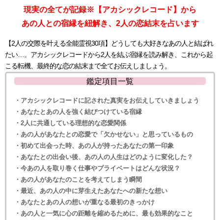
現実の全てが記録※【アカシックレコード】から
あの人との宿縁を紐解き、2人の恋結末を占います
【2人の交際を叶える全能霊視30項】どうしても大好きなあの人と結ばれ
たい…。アカシックレコードから2人を結ぶ宿縁を読み解き、これから起
こる転機、最終的な恋の結末まで全てお伝えしましょう。
鑑定項目一覧
・アカシックレコードに記された真実をお伝えしていきましょう
・あなたとあの人を強く結びつけている宿縁
・2人に共通している理想的な恋愛関係
・あの人があなたとの恋愛で「欠かせない」と思っているもの
・初めて出会った時、あの人が持ったあなたの第一印象
・あなたとの出会い後、あの人の人生はどのように変化した？
・今あの人を取り巻く仕事やプライベートはどんな状況？
・あの人があなたのことを考えてしまう瞬間
・最近、あの人の中に芽生えたあなたへの新たな想い
・あなたとあの人の想いが重なる最初のきっかけ
・あの人と一気に心の距離を縮めるために、最も効果的なこと