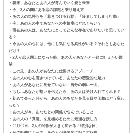
・将来、あなたとあの人が育んでいく愛と未来
・今、2人の間にある恋の課題と乗り越え方
・あの人の気持ちを「惹きつける行動」「冷ましてしまう行動」
・今、あの人の中であなたへの本気度はどれくらい？
・現在あの人は、あなたにとってどんな存在でありたいと思ってい
る？
・今あの人の心には、他にも気になる異性がいる？それともあなた
だけ？
・2人が恋人同士になった時、あの人があなたと一緒に叶えたい願
望
・この先、あの人があなたに仕掛けるアプローチ
・あの人の心を惹きつけている、あなたの恋愛的な魅力
・あの人があなたに見せていない「自分の弱い一面」
・もし…あなたが想いを伝えたら、あの人は受け入れてくれる？
・初めて会った時から、あの人のあなたを見る目や印象はどう変わ
った？
・あの人が今、あなたとの関係で悩んでいること
・あの人の「真意」を見極めるために最適な接し方
・〇月〇日、2人の関係が大きく変わる「特別な日」
・その転機によって、あの人が具体的に起こす行動