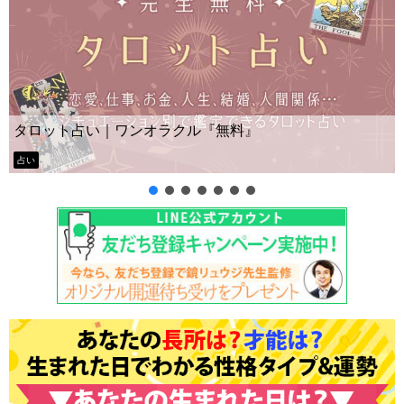
Yes No占い｜無料タロット◆私の質
』
ー？
タロット占い