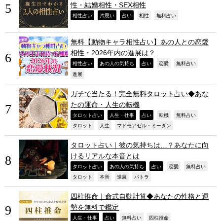
性・結婚相性・SEX相性
,
,
,
,
,
相性占い
片思い
占い
相性
無料占い
無料【動物キャラ相性占い】あの人との恋愛
相性・2026年内の進展は？
,
,
,
,
,
相性占い
あの人の気持ち
占い
恋愛
無料占い
,
進展
ガチで当たる！完全無料タロット占い◆あな
たの運命・人生の転機
,
,
,
,
,
タロット占い
人生・仕事
占い
転機
無料占い
,
,
,
タロット
人生
マドモアゼル・ミータン
タロット占い｜彼の気持ちは…？あなたに向
けるリアルな本音とは
,
,
,
,
,
タロット占い
あの人の気持ち
占い
恋愛
無料占い
,
,
,
,
タロット
本音
進展
パトラ
四柱推命｜命式自動計算◆あなたの性格と運
勢を無料で鑑定
,
,
,
,
人生・仕事
占い
無料占い
四柱推命