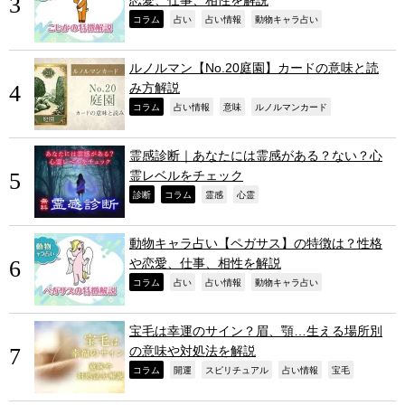
,
,
,
,
コラム
占い
占い情報
動物キャラ占い
ルノルマン【No.20庭園】カードの意味と読
み方解説
,
,
,
,
コラム
占い情報
意味
ルノルマンカード
霊感診断｜あなたには霊感がある？ない？心
霊レベルをチェック
,
,
,
,
診断
コラム
霊感
心霊
動物キャラ占い【ペガサス】の特徴は？性格
や恋愛、仕事、相性を解説
,
,
,
,
コラム
占い
占い情報
動物キャラ占い
宝毛は幸運のサイン？眉、顎…生える場所別
の意味や対処法を解説
,
,
,
,
,
コラム
開運
スピリチュアル
占い情報
宝毛