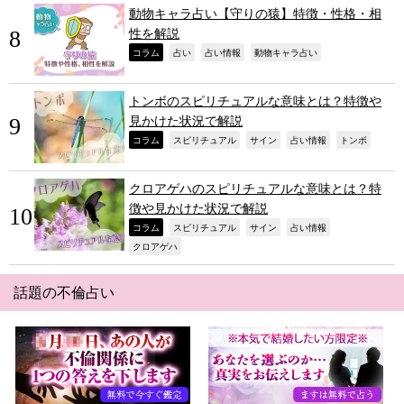
動物キャラ占い【守りの猿】特徴・性格・相
性を解説
,
,
,
,
コラム
占い
占い情報
動物キャラ占い
トンボのスピリチュアルな意味とは？特徴や
見かけた状況で解説
,
,
,
,
,
コラム
スピリチュアル
サイン
占い情報
トンボ
クロアゲハのスピリチュアルな意味とは？特
徴や見かけた状況で解説
,
,
,
,
コラム
スピリチュアル
サイン
占い情報
,
クロアゲハ
話題の不倫占い