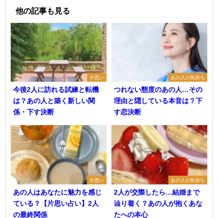
他の記事も見る
片思い
あの人の気持ち
今後2人に訪れる試練と転機
つれない態度のあの人…その
は？あの人と築く新しい関
理由と隠している本音は？下
係・下す決断
す恋決断
片思い
あの人の気持ち
あの人はあなたに魅力を感じ
2人が交際したら…結婚まで
ている？【片思い占い】2人
辿り着く？あの人が抱くあな
の最終関係
たへの本心