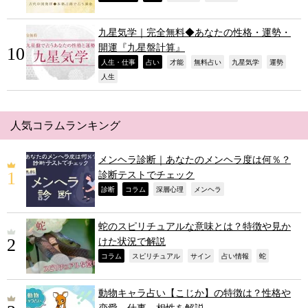
九星気学｜完全無料◆あなたの性格・運勢・
開運『九星盤計算』
,
,
,
,
,
,
人生・仕事
占い
才能
無料占い
九星気学
運勢
,
人生
人気コラムランキング
メンヘラ診断｜あなたのメンヘラ度は何％？
診断テストでチェック
,
,
,
,
診断
コラム
深層心理
メンヘラ
蛇のスピリチュアルな意味とは？特徴や見か
けた状況で解説
,
,
,
,
,
コラム
スピリチュアル
サイン
占い情報
蛇
動物キャラ占い【こじか】の特徴は？性格や
恋愛、仕事、相性を解説