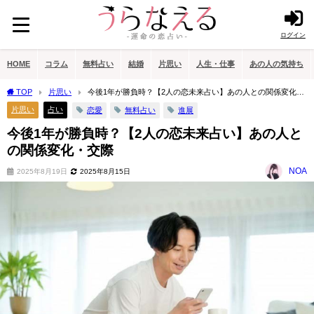
ログイン
HOME
コラム
無料占い
結婚
片思い
人生・仕事
あの人の気持ち
TOP
片思い
今後1年が勝負時？【2人の恋未来占い】あの人との関係変化・
交際
片思い
占い
恋愛
無料占い
進展
今後1年が勝負時？【2人の恋未来占い】あの人と
の関係変化・交際
NOA
2025年8月19日
2025年8月15日