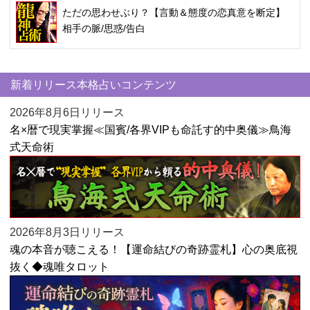
ただの思わせぶり？【言動＆態度の恋真意を断定】
相手の脈/思惑/告白
新着リリース本格占いコンテンツ
2026年8月6日リリース
名×暦で現実掌握≪国賓/各界VIPも命託す的中奥儀≫鳥海
式天命術
2026年8月3日リリース
魂の本音が聴こえる！【運命結びの奇跡霊札】心の奥底視
抜く◆魂唯タロット