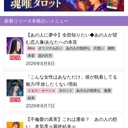
新着リリース本格占いメニュー
【あの人に夢中】全部知りたい◆あの人が望
む恋人像/あなたへの本音
Mira
オリジナル占い
あの人の気持ち
片思い
相性
本音
恋の行方
NEW
2026年8月8日
「こんな女性はあなただけ」彼が執着してる
魅力/手放したくない理由
ミセス・カーシャ
タロット
あの人の気持ち
進展
結末
NEW
2026年8月7日
【不倫愛の真実】これは運命？ あの人の想
い、本気度≪最終結末≫