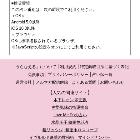
■推奨環境
この占い番組は、次の環境でご利用ください。
＜OS＞
Android 5.0以降
iOS 10.0以降
＜ブラウザ＞
OSに標準搭載されているブラウザ。
※JavaScriptの設定をオンにしてご利用ください。
「うらなえる」について
利用規約
特定商取引法に基づく表記
免責事項
プライバシーポリシー
占い師一覧
運営会社
メルマガ配信解除
よくある質問
お問い合わせ
【人気の関連サイト】
木下レオン 帝王数
村野弘味の招運推命
Love Me Doの占い
水晶玉子 陰陽艶花占
鏡リュウジ│精密ホロスコープ
イヴルルド遙華の数秘術 マインドナンバー