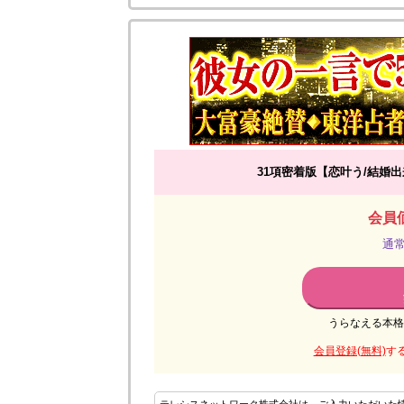
31項密着版【恋叶う/結婚
会員価
通常
うらなえる本格
会員登録(無料)
す