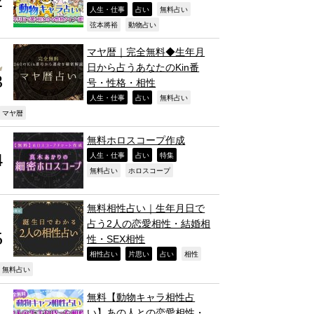
,
,
,
人生・仕事
占い
無料占い
,
,
弦本將裕
動物占い
マヤ暦｜完全無料◆生年月
日から占うあなたのKin番
号・性格・相性
,
,
,
人生・仕事
占い
無料占い
,
マヤ暦
無料ホロスコープ作成
,
,
,
人生・仕事
占い
特集
,
,
無料占い
ホロスコープ
無料相性占い｜生年月日で
占う2人の恋愛相性・結婚相
性・SEX相性
,
,
,
,
相性占い
片思い
占い
相性
,
無料占い
無料【動物キャラ相性占
い】あの人との恋愛相性・