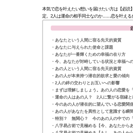
本気で恋を叶えたい/想いを届けたい方は【必読
定。2人は運命の相手同士なのか……恋を叶える
・あなたという人間に宿る先天的資質
・あなたに与えられた使命と課題
・あなたが一番輝くための幸福の在り方
・今、あなたが対峙している状況と幸福へ
・あの人という人間に宿る先天的資質
・あの人が本来持つ潜在的欲求と愛の傾向
・2人の絆の交わりとお互いへの影響
・まずは理解しましょう。あの人の恋愛を
・運命の人はあの人？ 2人に繋がる宿縁と
・今のあの人が潜在的に望んでいる恋愛関
・あの人があなたを異性として意識する瞬
・特別？ 無関心？ 今のあの人の中での
・八字易占術で見極める【今、あなたから
・八字易占術で見極める【もし、あの人か