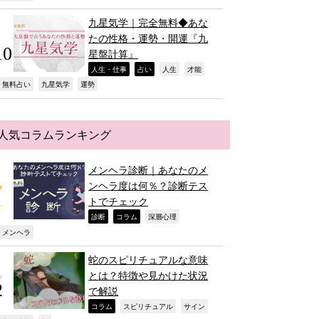
九星気学｜完全無料◆あな
たの性格・運勢・開運『九
星盤計算』
,
,
,
,
人生・仕事
占い
人生
才能
,
,
,
無料占い
九星気学
運勢
人気コラムランキング
メンヘラ診断｜あなたのメ
ンヘラ度は何％？診断テス
トでチェック
,
,
,
診断
コラム
深層心理
,
メンヘラ
蛇のスピリチュアルな意味
とは？特徴や見かけた状況
で解説
,
,
,
コラム
スピリチュアル
サイン