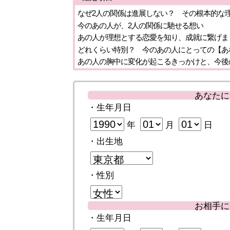
なぜ2人の関係は進展しない？ その根本的な
今のあの人が、2人の関係に馳せる想い
あの人が理想とする恋愛を知り、成就に繋げま
どれくらい特別？ 今のあの人にとっての【あ
あの人の胸中に変化が起こるきっかけと、今後
あなたに
・生年月日
年
月
日
・出生地
・性別
お相手に
・生年月日