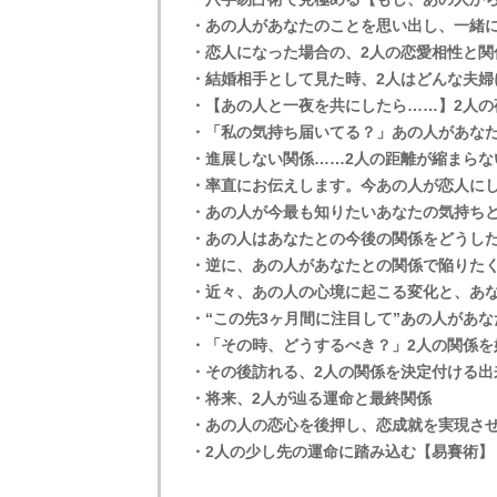
・あの人があなたのことを思い出し、一緒
・恋人になった場合の、2人の恋愛相性と関
・結婚相手として見た時、2人はどんな夫婦
・【あの人と一夜を共にしたら……】2人の
・「私の気持ち届いてる？」あの人があな
・進展しない関係……2人の距離が縮まらな
・率直にお伝えします。今あの人が恋人に
・あの人が今最も知りたいあなたの気持ち
・あの人はあなたとの今後の関係をどうし
・逆に、あの人があなたとの関係で陥りた
・近々、あの人の心境に起こる変化と、あ
・“この先3ヶ月間に注目して”あの人があ
・「その時、どうするべき？」2人の関係を
・その後訪れる、2人の関係を決定付ける出
・将来、2人が辿る運命と最終関係
・あの人の恋心を後押し、恋成就を実現さ
・2人の少し先の運命に踏み込む【易賽術】