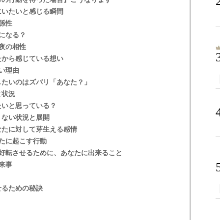
にいたいと感じる瞬間
係性
になる？
夜の相性
たから感じている想い
い理由
したいのはズバリ「あなた？」
と状況
たいと思っている？
くない状況と展開
なたに対して芽生える感情
なたに起こす行動
好転させるために、あなたに出来ること
来事
せるための秘訣