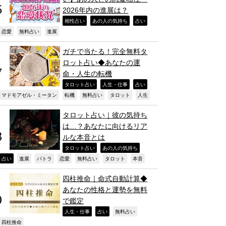
2026年内の進展は？
,
,
,
相性占い
あの人の気持ち
占い
,
,
,
恋愛
無料占い
進展
ガチで当たる！完全無料タ
ロット占い◆あなたの運
命・人生の転機
,
,
,
タロット占い
人生・仕事
占い
,
,
,
,
,
マドモアゼル・ミータン
転機
無料占い
タロット
人生
タロット占い｜彼の気持ち
は…？あなたに向けるリア
ルな本音とは
,
,
タロット占い
あの人の気持ち
,
,
,
,
,
,
,
占い
進展
パトラ
恋愛
無料占い
タロット
本音
四柱推命｜命式自動計算◆
あなたの性格と運勢を無料
で鑑定
,
,
,
人生・仕事
占い
無料占い
,
四柱推命