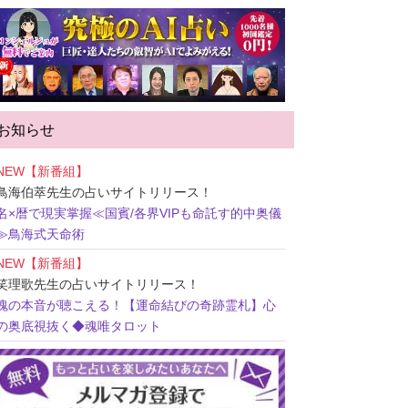
お知らせ
NEW【新番組】
鳥海伯萃先生
の占いサイトリリース！
名×暦で現実掌握≪国賓/各界VIPも命託す的中奥儀
≫鳥海式天命術
NEW【新番組】
笑理歌先生
の占いサイトリリース！
魂の本音が聴こえる！【運命結びの奇跡霊札】心
の奥底視抜く◆魂唯タロット