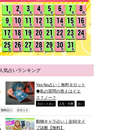
人気占いランキング
Yes No占い｜無料タロット
◆私の質問の答えはイエ
ス？ノー？
,
,
,
タロット占い
人生・仕事
占い
,
,
無料占い
タロット
動物キャラ占い｜全60タイ
プ診断【無料】