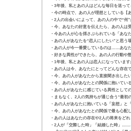
・3年後、私とあの人はどんな毎日を送って
・今の時点で、あの人が理想としている【
・2人の出会いによって、あの人の中で“何
・今、あなたの好意を伝えたら、あの人は
・今あの人が心を揺さぶられている「あな
・あの人があなたを“恋人にしたい”と思う
・あの人が今一番愛しているのは……あな
・好きな異性ができたら、あの人の行動や
・1年後、私とあの人は恋人になっています
・あの人は今、あなたにとってどんな存在
・今、あの人があなたから直接聞き出した
・今、あの人があなたとの関係に抱いてい
・あの人があなたに感じている異性として
・まもなく、2人の気持ちが通じ合う“最初
・あの人があなたに抱いている「妄想」と
・今、あの人があなたとの関係で最も心配
・あの人はあなたの存在や2人の将来をどれ
・2人が「交際した時」「結婚した時」……