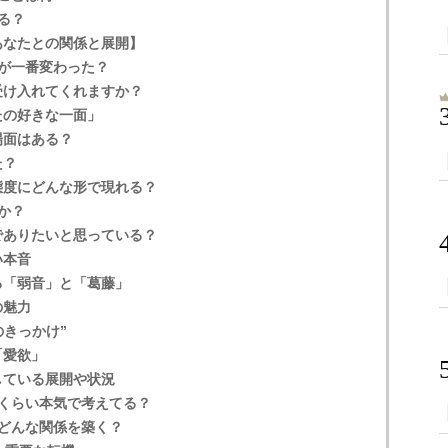
る？
あなたとの関係と展開】
”が一番変わった？
受け入れてくれますか？
たの好きな一面」
場面はある？
た？
態度にどんな形で現れる？
か？
でありたいと思っている？
い本音
る「弱音」と「葛藤」
の魅力
のきっかけ”
「愛欲」
している展開や状況
くらい本気で考えてる？
どんな関係を築く？