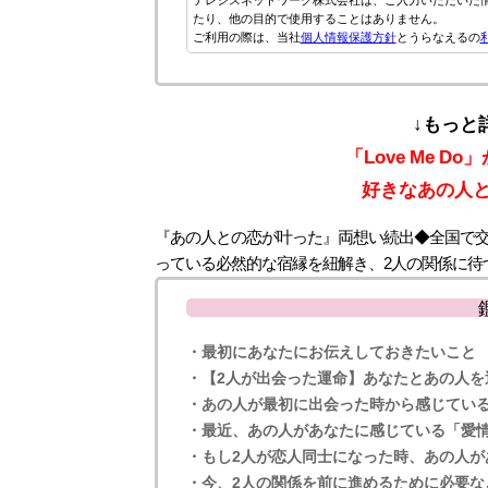
たり、他の目的で使用することはありません。
ご利用の際は、当社
個人情報保護方針
とうらなえるの
↓もっと
「Love Me 
好きなあの人
『あの人との恋が叶った』両想い続出◆全国で
っている必然的な宿縁を紐解き、2人の関係に待
・最初にあなたにお伝えしておきたいこと
・【2人が出会った運命】あなたとあの人を
・あの人が最初に出会った時から感じてい
・最近、あの人があなたに感じている「愛
・もし2人が恋人同士になった時、あの人が
・今、2人の関係を前に進めるために必要な