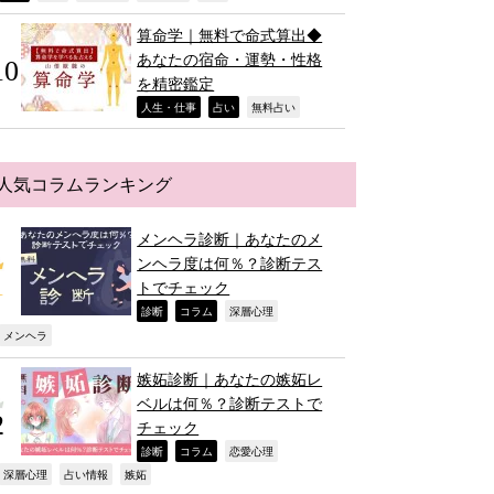
算命学｜無料で命式算出◆
あなたの宿命・運勢・性格
を精密鑑定
,
,
,
人生・仕事
占い
無料占い
人気コラムランキング
メンヘラ診断｜あなたのメ
ンヘラ度は何％？診断テス
トでチェック
,
,
,
診断
コラム
深層心理
,
メンヘラ
嫉妬診断｜あなたの嫉妬レ
ベルは何％？診断テストで
チェック
,
,
,
診断
コラム
恋愛心理
,
,
,
深層心理
占い情報
嫉妬