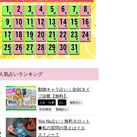
人気占いランキング
動物キャラ占い｜全60タイ
プ診断【無料】
,
,
,
人生・仕事
占い
無料占い
,
,
弦本將裕
動物占い
Yes No占い｜無料タロット
◆私の質問の答えはイエ
ス？ノー？