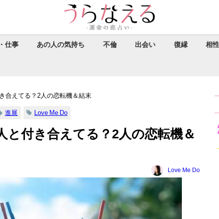
・仕事
あの人の気持ち
不倫
出会い
復縁
相
き合えてる？2人の恋転機＆結末
進展
Love Me Do
人と付き合えてる？2人の恋転機＆
Love Me Do