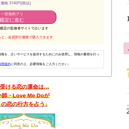
価格:3740円(税込)
一部無料アリ
鑑定に進む
鑑定の監修者サイトで占います
ると、会員割引価格で購入できます
情報を、占いサービスを提供するためにのみ使用し、情報の蓄積を行っ
利用規約
に同意の上、必要情報をご入力ください。
ち受ける恋の運命は…
・Love Me Doが
との恋の行方を占う↓