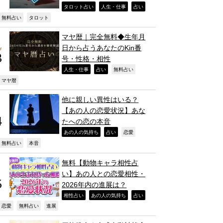
,
,
,
タロット占い
人生・仕事
占い
,
,
無料占い
タロット
マヤ暦｜完全無料◆生年月
日から占うあなたのKin番
号・性格・相性
,
,
,
人生・仕事
占い
無料占い
,
マヤ暦
他に親しい異性はいる？
【あの人の恋愛状況】あな
たへの恋の本音
,
,
,
あの人の気持ち
占い
恋愛
,
,
無料占い
本音
無料【動物キャラ相性占
い】あの人との恋愛相性・
2026年内の進展は？
,
,
,
相性占い
あの人の気持ち
占い
,
,
,
恋愛
無料占い
進展