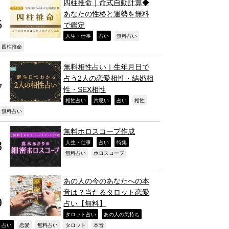
四柱推命｜命式自動計算◆
あなたの性格と運勢を無料
で鑑定
,
,
,
人生・仕事
占い
無料占い
,
四柱推命
無料相性占い｜生年月日で
占う2人の恋愛相性・結婚相
性・SEX相性
,
,
,
,
相性占い
片思い
占い
相性
,
無料占い
無料ホロスコープ作成
,
,
,
人生・仕事
占い
特集
,
,
無料占い
ホロスコープ
あの人の今のあなたへの本
音は？当たるタロット恋愛
占い【無料】
,
,
タロット占い
あの人の気持ち
,
,
,
,
,
占い
恋愛
無料占い
タロット
本音