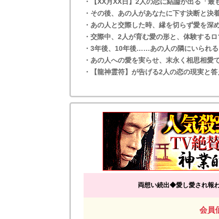
・【XX月XX日】2人の恋に結論が出る「最
・その後、あの人があなたに下す決断と決着
・あの人と交際した時、縁を切らず愛を深
・交際中、2人が育む愛の形と、体験するロ
・3年後、10年後……あの人の隣にいられ
・あの人への愛を実らせ、末永く相思相愛
・【龍神霊符】が告げる2人の恋の現実と答
両想い続出◆愛し愛され報わ
会員価