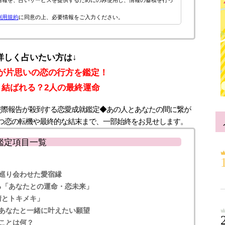
利用規約
に同意の上、必要情報をご入力ください。
詳しく占いたい方は↓
Do」が片思いの恋の行方を鑑定！
と結ばれる？2人の最終運命
交際報告が殺到する恋愛成就鑑定◆あの人とあなたの間に繋が
つ恋の転機や最終的な結末まで、一部始終をお見せします。
鑑定項目一覧
巡り会わせた愛宿縁
る「あなたとの運命・恋未来」
情とトキメキ」
あなたと一緒に叶えたい願望
ことは何？