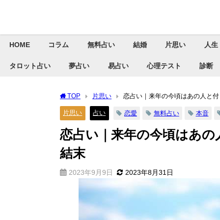
HOME
コラム
無料占い
結婚
片思い
人生
タロット占い
夢占い
易占い
心理テスト
診断
TOP
片思い
恋占い｜来年の今頃はあの人と付
片思い
占い
恋愛
無料占い
本音
恋占い｜来年の今頃はあの
結末
2023年9月9日
2023年8月31日