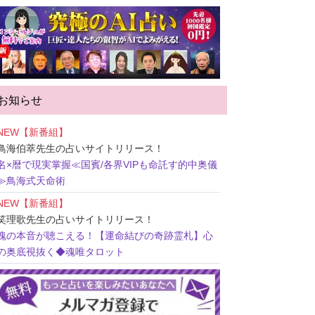
お知らせ
NEW【新番組】
鳥海伯萃先生
の占いサイトリリース！
名×暦で現実掌握≪国賓/各界VIPも命託す的中奥儀
≫鳥海式天命術
NEW【新番組】
笑理歌先生
の占いサイトリリース！
魂の本音が聴こえる！【運命結びの奇跡霊札】心
の奥底視抜く◆魂唯タロット