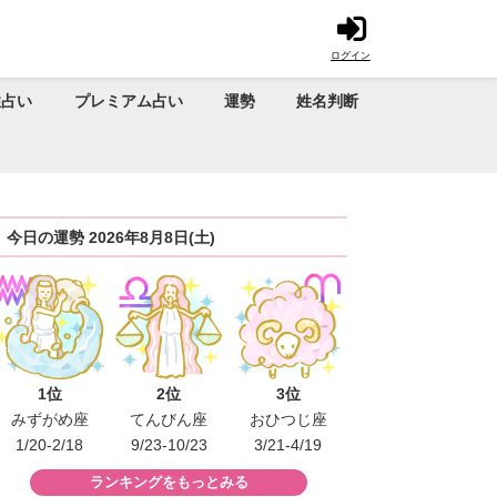
ログイン
性占い
プレミアム占い
運勢
姓名判断
今日の運勢 2026年8月8日(土)
1位
2位
3位
みずがめ座
てんびん座
おひつじ座
1/20-2/18
9/23-10/23
3/21-4/19
ランキングをもっとみる