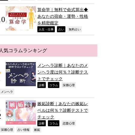
算命学｜無料で命式算出◆
あなたの宿命・運勢・性格
を精密鑑定
,
,
,
人生・仕事
占い
無料占い
人気コラムランキング
メンヘラ診断｜あなたのメ
ンヘラ度は何％？診断テス
トでチェック
,
,
,
診断
コラム
深層心理
,
メンヘラ
嫉妬診断｜あなたの嫉妬レ
ベルは何％？診断テストで
チェック
,
,
,
診断
コラム
恋愛心理
,
,
,
深層心理
占い情報
嫉妬