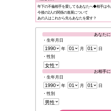
年下の不倫相手を愛してるあなたへ◆相手は今
今後の2人の関係の進展について
あの人はこれから先もあなたを愛す？
あなたに
・生年月日
年
月
日
・性別
お相手に
・生年月日
年
月
日
・性別