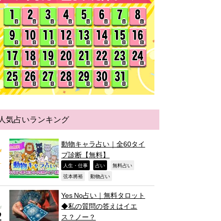
人気占いランキング
動物キャラ占い｜全60タイ
プ診断【無料】
,
,
,
人生・仕事
占い
無料占い
,
,
弦本將裕
動物占い
Yes No占い｜無料タロット
◆私の質問の答えはイエ
ス？ノー？