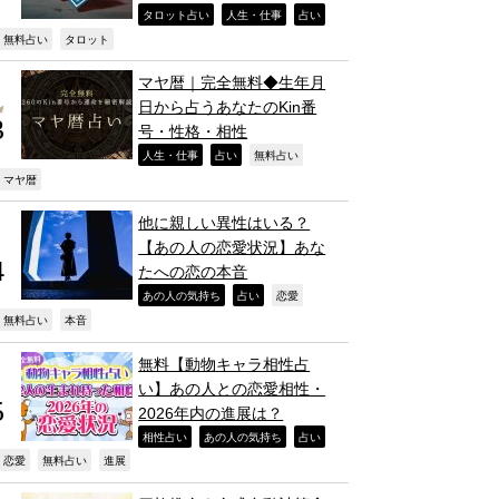
,
,
,
タロット占い
人生・仕事
占い
,
,
無料占い
タロット
マヤ暦｜完全無料◆生年月
日から占うあなたのKin番
号・性格・相性
,
,
,
人生・仕事
占い
無料占い
,
マヤ暦
他に親しい異性はいる？
【あの人の恋愛状況】あな
たへの恋の本音
,
,
,
あの人の気持ち
占い
恋愛
,
,
無料占い
本音
無料【動物キャラ相性占
い】あの人との恋愛相性・
2026年内の進展は？
,
,
,
相性占い
あの人の気持ち
占い
,
,
,
恋愛
無料占い
進展