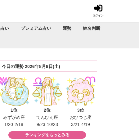
ログイン
性占い
プレミアム占い
運勢
姓名判断
今日の運勢 2026年8月8日(土)
1位
2位
3位
みずがめ座
てんびん座
おひつじ座
1/20-2/18
9/23-10/23
3/21-4/19
ランキングをもっとみる