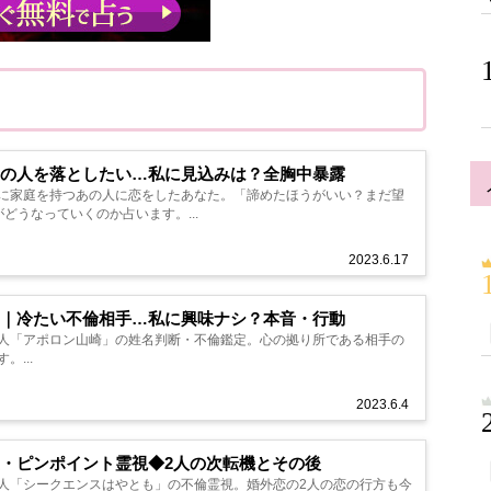
の人を落としたい…私に見込みは？全胸中暴露
に家庭を持つあの人に恋をしたあなた。「諦めたほうがいい？まだ望
どうなっていくのか占います。...
2023.6.17
｜冷たい不倫相手…私に興味ナシ？本音・行動
人「アポロン山崎」の姓名判断・不倫鑑定。心の拠り所である相手の
...
2023.6.4
・ピンポイント霊視◆2人の次転機とその後
人「シークエンスはやとも」の不倫霊視。婚外恋の2人の恋の行方も今