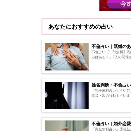
あなたにおすすめの占い
不倫占い｜既婚のあ
不倫占い【一部無料】既
みはある？」2人の関係が
姓名判断・不倫占い
『完全無料占い』占い芸
本音・次の行動を占います。
不倫占い｜婚外恋愛
『完全無料占い』霊視芸