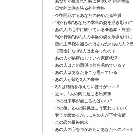
・あなたが生まれた時に芽吹いた内的性質
・日常的に咲き誇る外的性格
・今後開花するあなたの秘めたる性質
・“心×行動”あなたの本当の姿を浮き彫り
・あの人の心中に咲いている◆基本・外的
・“心×行動”あの人の本当の姿を浮き彫り
・恋の主導権を握るのはあなたorあの人？
・【宿命】なぜ2人は出会ったの？
・あの人が秘密にしている家庭状況
・あの人はこの関係に何を求めている？
・あの人はあなたをこう思っている
・あの人が望む2人の未来
・2人は結婚を考えないほうがいい？
・近々、2人の間に起こる出来事
・その出来事が起こるのはいつ？
・その後、2人の関係はこう変わっていく
・奪うか諦めるか……あの人が下す決断
・この恋の最終結末
・あの人の心をつかみたいあなたへのメッ