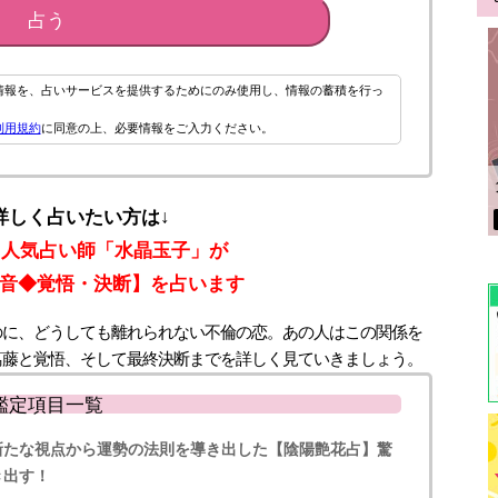
占う
情報を、占いサービスを提供するためにのみ使用し、情報の蓄積を行っ
利用規約
に同意の上、必要情報をご入力ください。
詳しく占いたい方は↓
！人気占い師「水晶玉子」が
音◆覚悟・決断】を占います
のに、どうしても離れられない不倫の恋。あの人はこの関係を
葛藤と覚悟、そして最終決断までを詳しく見ていきましょう。
鑑定項目一覧
新たな視点から運勢の法則を導き出した【陰陽艶花占】驚
き出す！