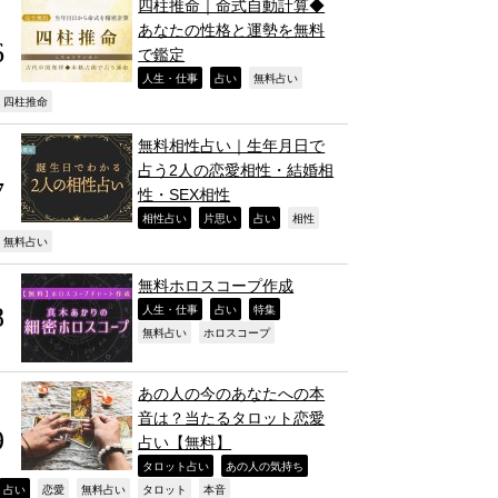
四柱推命｜命式自動計算◆
あなたの性格と運勢を無料
で鑑定
,
,
,
人生・仕事
占い
無料占い
,
四柱推命
無料相性占い｜生年月日で
占う2人の恋愛相性・結婚相
性・SEX相性
,
,
,
,
相性占い
片思い
占い
相性
,
無料占い
無料ホロスコープ作成
,
,
,
人生・仕事
占い
特集
,
,
無料占い
ホロスコープ
あの人の今のあなたへの本
音は？当たるタロット恋愛
占い【無料】
,
,
タロット占い
あの人の気持ち
,
,
,
,
,
占い
恋愛
無料占い
タロット
本音