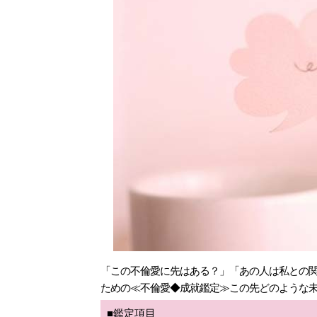
「この不倫愛に先はある？」「あの人は私との関
ための≪不倫愛◆成就鑑定≫この先どのような
■鑑定項目