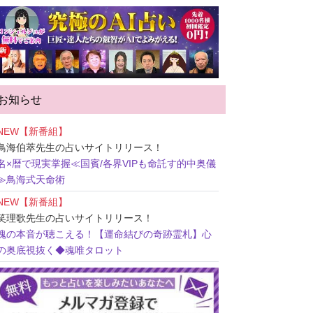
お知らせ
NEW【新番組】
鳥海伯萃先生
の占いサイトリリース！
名×暦で現実掌握≪国賓/各界VIPも命託す的中奥儀
≫鳥海式天命術
NEW【新番組】
笑理歌先生
の占いサイトリリース！
魂の本音が聴こえる！【運命結びの奇跡霊札】心
の奥底視抜く◆魂唯タロット