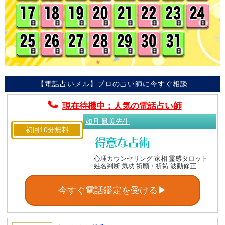
【電話占いメル】プロの占い師に今すぐ相談
現在待機中：人気の電話占い師
如月 鳳美先生
初回10分無料
心理カウンセリング 家相 霊感タロット
姓名判断 気功 祈願・祈祷 波動修正
今すぐ電話鑑定を受ける▶