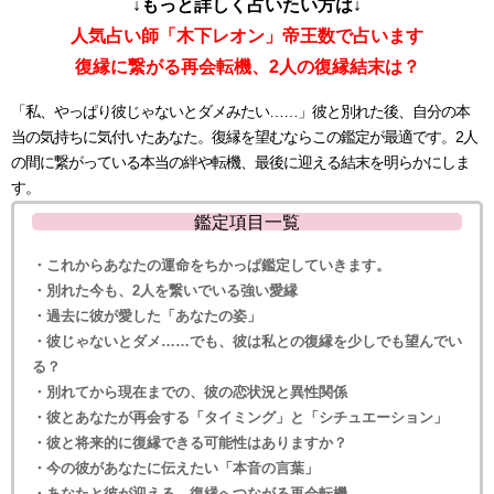
↓もっと詳しく占いたい方は↓
人気占い師「木下レオン」帝王数で占います
復縁に繋がる再会転機、2人の復縁結末は？
「私、やっぱり彼じゃないとダメみたい……」彼と別れた後、自分の本
当の気持ちに気付いたあなた。復縁を望むならこの鑑定が最適です。2人
の間に繋がっている本当の絆や転機、最後に迎える結末を明らかにしま
す。
鑑定項目一覧
・これからあなたの運命をちかっぱ鑑定していきます。
・別れた今も、2人を繋いでいる強い愛縁
・過去に彼が愛した「あなたの姿」
・彼じゃないとダメ……でも、彼は私との復縁を少しでも望んでい
る？
・別れてから現在までの、彼の恋状況と異性関係
・彼とあなたが再会する「タイミング」と「シチュエーション」
・彼と将来的に復縁できる可能性はありますか？
・今の彼があなたに伝えたい「本音の言葉」
・あなたと彼が迎える、復縁へつながる再会転機