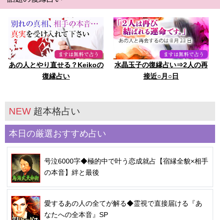
あの人とやり直せる？Keikoの
水晶玉子の復縁占い⇒2人の再
復縁占い
接近○月○日
NEW
超本格占い
本日の厳選おすすめ占い
号泣6000字◆極的中で叶う恋成就占【宿縁全貌×相手
の本音】絆と最後
愛するあの人の全てが解る◆霊視で直接届ける『あ
なたへの全本音』SP