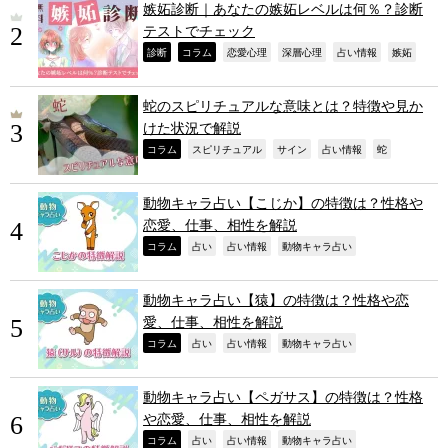
嫉妬診断｜あなたの嫉妬レベルは何％？診断
テストでチェック
,
,
,
,
,
,
診断
コラム
恋愛心理
深層心理
占い情報
嫉妬
蛇のスピリチュアルな意味とは？特徴や見か
けた状況で解説
,
,
,
,
,
コラム
スピリチュアル
サイン
占い情報
蛇
動物キャラ占い【こじか】の特徴は？性格や
恋愛、仕事、相性を解説
,
,
,
,
コラム
占い
占い情報
動物キャラ占い
動物キャラ占い【猿】の特徴は？性格や恋
愛、仕事、相性を解説
,
,
,
,
コラム
占い
占い情報
動物キャラ占い
動物キャラ占い【ペガサス】の特徴は？性格
や恋愛、仕事、相性を解説
,
,
,
,
コラム
占い
占い情報
動物キャラ占い