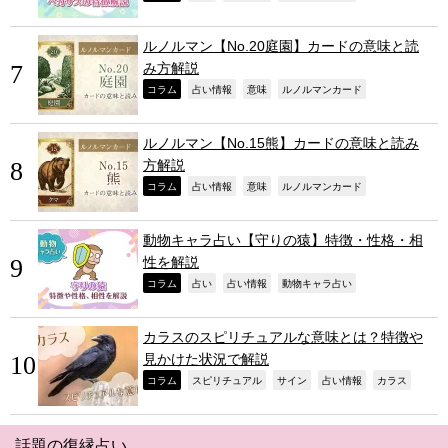
ルノルマン【No.20庭園】カードの意味と読
み方解説
,
,
,
,
コラム
占い情報
意味
ルノルマンカード
ルノルマン【No.15熊】カードの意味と読み
方解説
,
,
,
,
コラム
占い情報
意味
ルノルマンカード
動物キャラ占い【守りの猿】特徴・性格・相
性を解説
,
,
,
,
コラム
占い
占い情報
動物キャラ占い
カラスのスピリチュアルな意味とは？特徴や
見かけた状況で解説
,
,
,
,
,
コラム
スピリチュアル
サイン
占い情報
カラス
話題の復縁占い