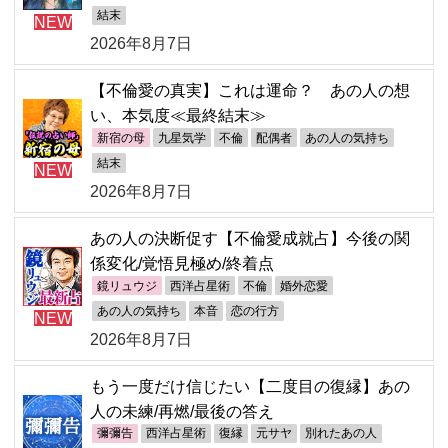
結末
NEW
2026年8月7日
【不倫愛の真実】これは運命？ あの人の想
い、本気度≪最終結末≫
新宿の母
九星気学
不倫
配偶者
あの人の気持ち
結末
NEW
2026年8月7日
あの人の決断促す【不倫愛成就占】今後の関
係変化/覚悟見極め/終着点
鏡リュウジ
西洋占星術
不倫
婚外恋愛
あの人の気持ち
本音
恋の行方
NEW
2026年8月7日
もう一度だけ信じたい【二度目の復縁】あの
人の未練/再燃/最後の答え
彌彌告
西洋占星術
復縁
元サヤ
別れたあの人