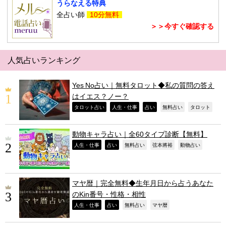
うらなえる特典
全占い師
10分無料
＞＞今すぐ確認する
人気占いランキング
Yes No占い｜無料タロット◆私の質問の答え
はイエス？ノー？
,
,
,
,
,
タロット占い
人生・仕事
占い
無料占い
タロット
動物キャラ占い｜全60タイプ診断【無料】
,
,
,
,
,
人生・仕事
占い
無料占い
弦本將裕
動物占い
マヤ暦｜完全無料◆生年月日から占うあなた
のKin番号・性格・相性
,
,
,
,
人生・仕事
占い
無料占い
マヤ暦