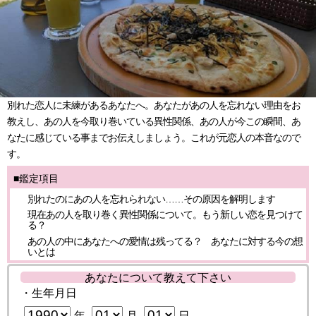
別れた恋人に未練があるあなたへ。あなたがあの人を忘れない理由をお
教えし、あの人を今取り巻いている異性関係、あの人が今この瞬間、あ
なたに感じている事までお伝えしましょう。これが元恋人の本音なので
す。
■鑑定項目
別れたのにあの人を忘れられない……その原因を解明します
現在あの人を取り巻く異性関係について。もう新しい恋を見つけて
る？
あの人の中にあなたへの愛情は残ってる？ あなたに対する今の想
いとは
あなたについて教えて下さい
・生年月日
年
月
日