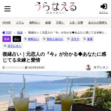
ログイン
HOME
コラム
無料占い
結婚
片思い
人生・仕事
あの人の気持ち
TOP
復縁
復縁占い｜元恋人の『今』が分かる◆あなたに感じてる未練と愛
情
復縁
占い
無料占い
別れたあの人
元サヤ
進展
木下レオン
復縁占い｜元恋人の『今』が分かる◆あなたに感
じてる未練と愛情
木下レオン
2023年5月11日
2023年5月8日