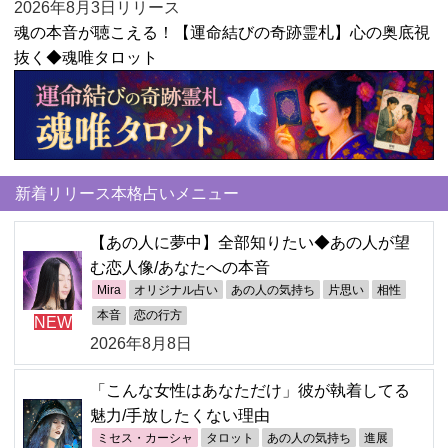
2026年8月3日リリース
魂の本音が聴こえる！【運命結びの奇跡霊札】心の奥底視
抜く◆魂唯タロット
新着リリース本格占いメニュー
【あの人に夢中】全部知りたい◆あの人が望
む恋人像/あなたへの本音
Mira
オリジナル占い
あの人の気持ち
片思い
相性
本音
恋の行方
NEW
2026年8月8日
「こんな女性はあなただけ」彼が執着してる
魅力/手放したくない理由
ミセス・カーシャ
タロット
あの人の気持ち
進展