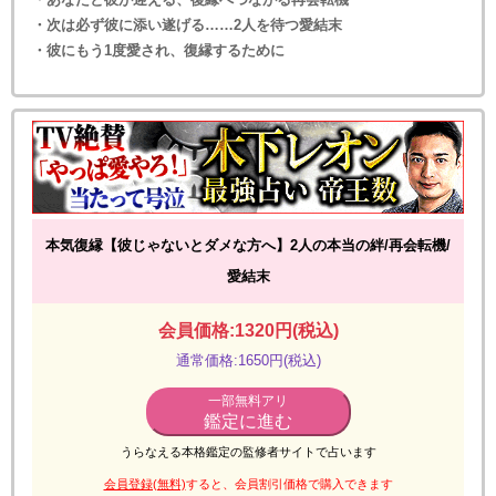
・次は必ず彼に添い遂げる……2人を待つ愛結末
・彼にもう1度愛され、復縁するために
本気復縁【彼じゃないとダメな方へ】2人の本当の絆/再会転機/
愛結末
会員価格:1320円(税込)
通常価格:1650円(税込)
一部無料アリ
鑑定に進む
うらなえる本格鑑定の監修者サイトで占います
会員登録(無料)
すると、会員割引価格で購入できます