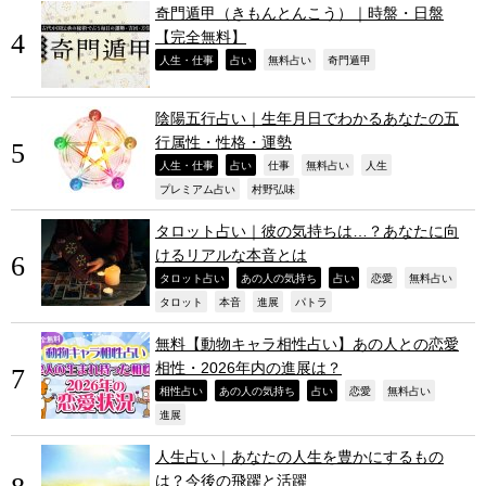
奇門遁甲（きもんとんこう）｜時盤・日盤
【完全無料】
,
,
,
,
人生・仕事
占い
無料占い
奇門遁甲
陰陽五行占い｜生年月日でわかるあなたの五
行属性・性格・運勢
,
,
,
,
,
人生・仕事
占い
仕事
無料占い
人生
,
,
プレミアム占い
村野弘味
タロット占い｜彼の気持ちは…？あなたに向
けるリアルな本音とは
,
,
,
,
,
タロット占い
あの人の気持ち
占い
恋愛
無料占い
,
,
,
,
タロット
本音
進展
パトラ
無料【動物キャラ相性占い】あの人との恋愛
相性・2026年内の進展は？
,
,
,
,
,
相性占い
あの人の気持ち
占い
恋愛
無料占い
,
進展
人生占い｜あなたの人生を豊かにするもの
は？今後の飛躍と活躍