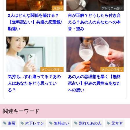
片思い
プレミアム占い
2人はどんな関係を築ける？
何が正解？どうしたら付き合
【無料恋占い】共通の恋愛観/
える？あの人のあなたへの本
勘違い
音・望み
あの人の気持ち
あの人の気持ち
気持ち…すれ違ってる？あの
あの人の恋理想を暴く【無料
人はあなたをどう思ってい
恋占い】好みの異性＆あなた
る？
への想い
関連キーワード
進展
木下レオン
無料占い
別れたあの人
元サヤ