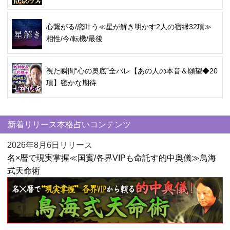
心繋がる/恋叶う≪星が解き明かす2人の宿縁32項≫
相性/今/転機/最後
視た瞬間“心の奥底”全バレ【あの人の本音＆願望◆20
項】密かな期待
新着リリース本格占いコンテンツ
2026年8月6日リリース
名×暦で現実掌握≪国賓/各界VIPも命託す的中奥儀≫鳥海
式天命術