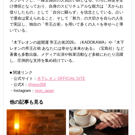
大ブレイクし、一躍全国区の人気占い師となる。のちに得度を受
け僧侶となっており、自身のスピリチュアルな能力は「天からお
借りしたもの」として「自分に驕らず」を信念としている。占い
で運命は変えられること、そして「努力」の大切さを自らの人生
で実証し、独自の「帝王占術」を用いて多くの人々を幸せへと導
いている。
『木下レオンの超開運 帝王占術2026』（KADOKAWA）や『木下
レオンの帝王占術 あなたには幸せな未来がある』（宝島社）など
著書も多数出版。メディア出演や執筆活動など多岐にわたり活躍
し、圧倒的な支持を集め続けている。
■ 関連リンク
・公式サイト：
木下レオン OFFICIAL SITE
・公式X：
@reon358
・Instagram：
reon_japan
他の記事も見る