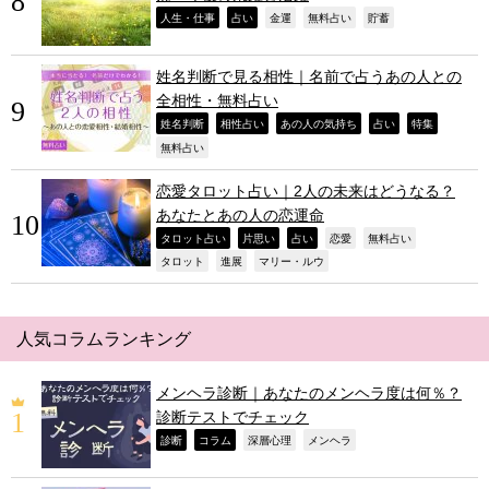
,
,
,
,
,
人生・仕事
占い
金運
無料占い
貯蓄
姓名判断で見る相性｜名前で占うあの人との
全相性・無料占い
,
,
,
,
,
姓名判断
相性占い
あの人の気持ち
占い
特集
,
無料占い
恋愛タロット占い｜2人の未来はどうなる？
あなたとあの人の恋運命
,
,
,
,
,
タロット占い
片思い
占い
恋愛
無料占い
,
,
,
タロット
進展
マリー・ルウ
人気コラムランキング
メンヘラ診断｜あなたのメンヘラ度は何％？
診断テストでチェック
,
,
,
,
診断
コラム
深層心理
メンヘラ