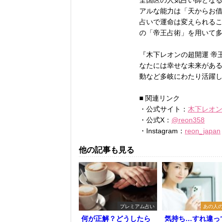
全国区の人気占い師とな
アルな能力は「天からお
占いで運命は変えられる
の「帝王占術」を用いて
『木下レオンの超開運 帝王
なたには幸せな未来があ
動など多岐にわたり活躍
■ 関連リンク
・公式サイト：
木下レオン O
・公式X：
@reon358
・Instagram：
reon_japan
他の記事も見る
プレミアム占い
あの人
何が正解？どうしたら
気持ち…すれ違っ