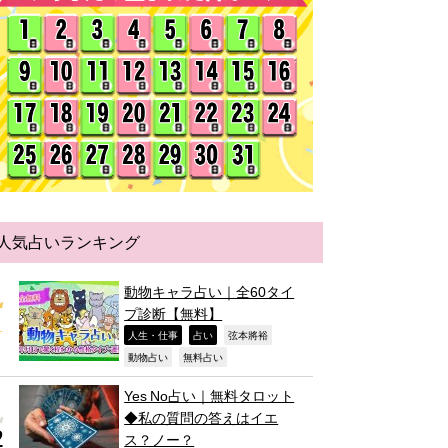
人気占いランキング
動物キャラ占い｜全60タイ
プ診断【無料】
,
,
,
人生・仕事
占い
弦本將裕
,
,
動物占い
無料占い
Yes No占い｜無料タロット
◆私の質問の答えはイエ
ス？ノー？