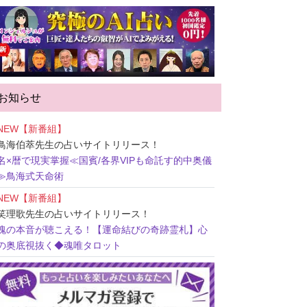
お知らせ
NEW【新番組】
鳥海伯萃先生
の占いサイトリリース！
名×暦で現実掌握≪国賓/各界VIPも命託す的中奥儀
≫鳥海式天命術
NEW【新番組】
笑理歌先生
の占いサイトリリース！
魂の本音が聴こえる！【運命結びの奇跡霊札】心
の奥底視抜く◆魂唯タロット