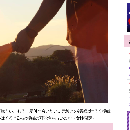
復縁占い。もう一度付き合いたい…元彼との復縁は叶う？復縁
はくる？2人の復縁の可能性を占います（女性限定）