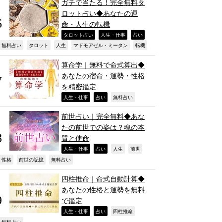
ガチで当たる！完全無料タ
ロット占い◆あなたの運
命・人生の転機
,
,
,
タロット占い
人生・仕事
占い
,
,
,
,
,
無料占い
タロット
人生
マドモアゼル・ミータン
転機
算命学｜無料で命式算出◆
あなたの宿命・運勢・性格
を精密鑑定
,
,
,
人生・仕事
占い
無料占い
前世占い｜完全無料◆あな
たの前世での姿は？魂の本
質と使命
,
,
,
,
人生・仕事
占い
人生
前世
,
,
,
性格
前世の記憶
無料占い
四柱推命｜命式自動計算◆
あなたの性格と運勢を無料
で鑑定
,
,
,
人生・仕事
占い
四柱推命
無料占い