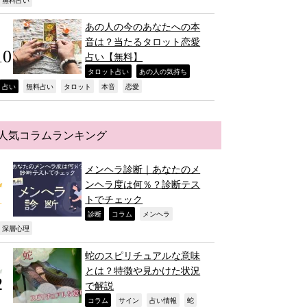
,
あの人の今のあなたへの本
音は？当たるタロット恋愛
占い【無料】
,
,
タロット占い
あの人の気持ち
,
,
,
,
,
占い
無料占い
タロット
本音
恋愛
人気コラムランキング
メンヘラ診断｜あなたのメ
ンヘラ度は何％？診断テス
トでチェック
,
,
,
診断
コラム
メンヘラ
,
深層心理
蛇のスピリチュアルな意味
とは？特徴や見かけた状況
で解説
,
,
,
,
コラム
サイン
占い情報
蛇