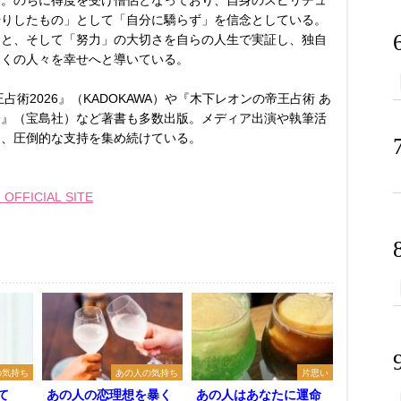
る。のちに得度を受け僧侶となっており、自身のスピリチュ
借りしたもの」として「自分に驕らず」を信念としている。
こと、そして「努力」の大切さを自らの人生で実証し、独自
多くの人々を幸せへと導いている。
占術2026』（KADOKAWA）や『木下レオンの帝王占術 あ
る』（宝島社）など著書も多数出版。メディア出演や執筆活
し、圧倒的な支持を集め続けている。
FFICIAL SITE
の気持ち
あの人の気持ち
片思い
て
あの人の恋理想を暴く
あの人はあなたに運命