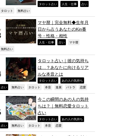
,
,
,
タロット占い
人生・仕事
占い
,
,
タロット
無料占い
マヤ暦｜完全無料◆生年月
日から占うあなたのKin番
号・性格・相性
,
,
,
人生・仕事
占い
マヤ暦
,
無料占い
タロット占い｜彼の気持ち
は…？あなたに向けるリア
ルな本音とは
,
,
タロット占い
あの人の気持ち
,
,
,
,
,
,
,
占い
無料占い
タロット
本音
進展
パトラ
恋愛
今この瞬間のあの人の気持
ちは？｜無料恋愛タロット
占い
,
,
タロット占い
あの人の気持ち
,
,
,
,
,
占い
無料占い
タロット
本音
恋愛