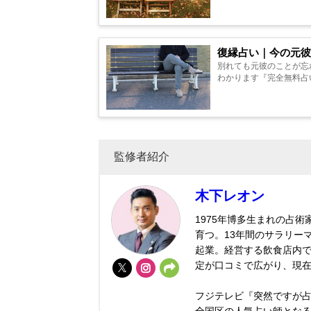
復縁占い｜今の元彼
別れても元彼のことが忘
わかります『完全無料占い』
監修者紹介
木下レオン
1975年博多生まれの占
育つ。13年間のサラリー
起業。経営する飲食店内で
定が口コミで広がり、現
フジテレビ『突然ですが