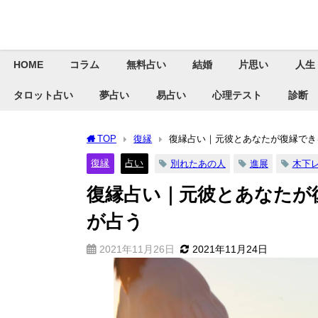
HOME
コラム
無料占い
結婚
片思い
人生
タロット占い
夢占い
易占い
心理テスト
診断
TOP
復縁
復縁占い｜元彼とあなたが復縁でき
復縁
占い
別れたあの人
進展
木下
復縁占い｜元彼とあなたが
が占う
2021年11月26日
2021年11月24日