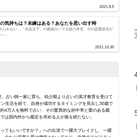
2021.9.5
の気持ちは？未練はある？あなたを思い出す時
れられない…「水晶玉子」の復縁占いで元彼の本音、今の恋愛状況が
...
2021.10.30
術家。占い師一家に育ち、幼少期より占いの英才教育を受けて
マン生活を経て、自身が成功するタイミングを見出し30歳で
約4万人を無料で占い、その驚異的な的中率と愛のある鑑
在では国内外から鑑定を求める人が後を絶たない。
占ってもいいですか？』への出演で一躍大ブレイクし、一躍