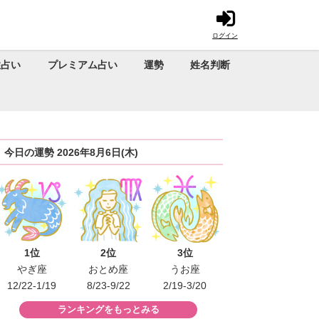
ログイン
性占い
プレミアム占い
運勢
姓名判断
今日の運勢 2026年8月6日(木)
1位
2位
3位
やぎ座
おとめ座
うお座
12/22-1/19
8/23-9/22
2/19-3/20
ランキングをもっとみる