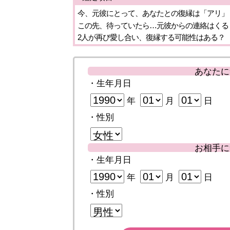
今、元彼にとって、あなたとの復縁は「アリ」
この先、待っていたら…元彼からの連絡はくる
2人が再び愛し合い、復縁する可能性はある？
あなたに
・生年月日
年
月
日
・性別
お相手に
・生年月日
年
月
日
・性別