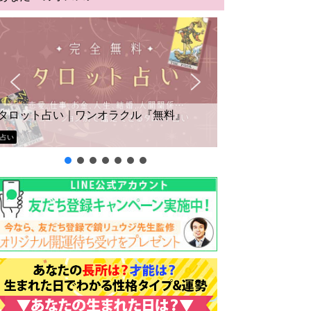
タロット占い｜ワンオラクル『無料』
占い