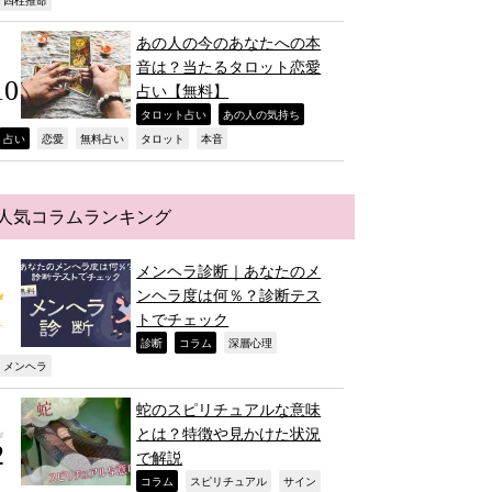
,
あの人の今のあなたへの本
音は？当たるタロット恋愛
占い【無料】
,
,
タロット占い
あの人の気持ち
,
,
,
,
,
占い
恋愛
無料占い
タロット
本音
人気コラムランキング
メンヘラ診断｜あなたのメ
ンヘラ度は何％？診断テス
トでチェック
,
,
,
診断
コラム
深層心理
,
メンヘラ
蛇のスピリチュアルな意味
とは？特徴や見かけた状況
で解説
,
,
,
コラム
スピリチュアル
サイン