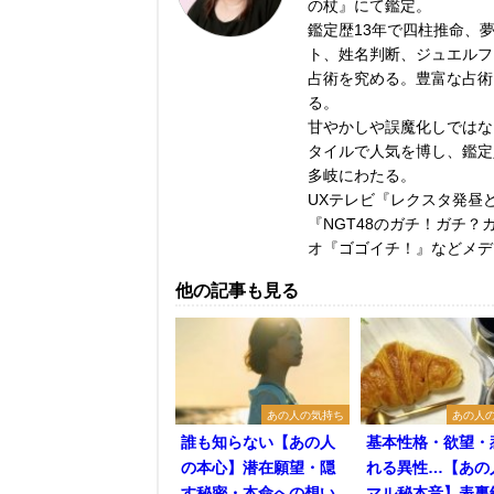
の杖』にて鑑定。
鑑定歴13年で四柱推命、
ト、姓名判断、ジュエルフ
占術を究める。豊富な占術
る。
甘やかしや誤魔化しではな
タイルで人気を博し、鑑定
多岐にわたる。
UXテレビ『レクスタ発昼ど
『NGT48のガチ！ガチ？カウ
オ『ゴゴイチ！』などメデ
他の記事も見る
あの人の気持ち
あの人
誰も知らない【あの人
基本性格・欲望・
の本心】潜在願望・隠
れる異性…【あの
す秘密・本命への想い
マル秘本音】表裏