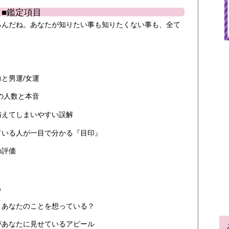
■鑑定項目
るんだね。あなたが知りたい事も知りたくない事も、全て
と男運/女運
の人数と本音
与えてしまいやすい誤解
ている人が一目で分かる『目印』
の評価
名
」あなたのことを想っている？
があなたに見せているアピール