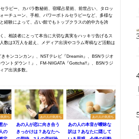
夢セラピー、カバラ数秘術、宿曜占星術、前世占い、タロッ
ォーチューン、手相、パワーボトルセラピーなど、多様な
と経験によって、占い館でもトップクラスの的中力を誇
く、相談者にとって本当に大切な真実をハッキリ告げるス
人数は3万人を超え、メディア出演やコラム寄稿など活動は
きキンコンカン』、NSTテレビ『Dreamin』、BSNラジオ
ントダウン！』、FM-NIIGATA『Gottcha!!』、BSNラジ
ィア出演多数。
の気持ち
あの人の気持ち
あの人の気持ち
惹か
あの人が恋に向き合う
あの人の本音が曖昧な
人の
きっかけは？あなたへ
訳は？あなたに隠して
鑑定
の期待、2人の恋結論
いる思惑、今後の行動