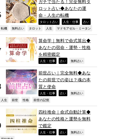
ガチで当たる！完全無料タ
ロット占い◆あなたの運
命・人生の転機
,
,
,
タロット占い
人生・仕事
占い
,
,
,
,
,
転機
無料占い
タロット
人生
マドモアゼル・ミータン
算命学｜無料で命式算出◆
あなたの宿命・運勢・性格
を精密鑑定
,
,
,
人生・仕事
占い
無料占い
前世占い｜完全無料◆あな
たの前世での姿は？魂の本
質と使命
,
,
,
人生・仕事
占い
無料占い
,
,
,
,
人生
前世
性格
前世の記憶
四柱推命｜命式自動計算◆
あなたの性格と運勢を無料
で鑑定
,
,
,
人生・仕事
占い
無料占い
四柱推命