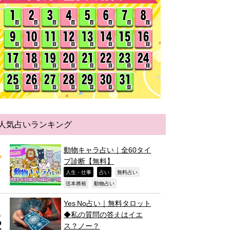
人気占いランキング
動物キャラ占い｜全60タイ
プ診断【無料】
,
,
,
人生・仕事
占い
無料占い
,
,
弦本將裕
動物占い
Yes No占い｜無料タロット
◆私の質問の答えはイエ
ス？ノー？