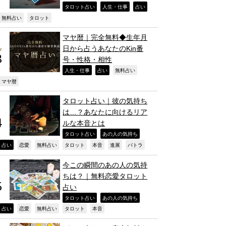
,
,
,
タロット占い
人生・仕事
占い
,
,
無料占い
タロット
マヤ暦｜完全無料◆生年月
日から占うあなたのKin番
号・性格・相性
,
,
,
人生・仕事
占い
無料占い
,
マヤ暦
タロット占い｜彼の気持ち
は…？あなたに向けるリア
ルな本音とは
,
,
タロット占い
あの人の気持ち
,
,
,
,
,
,
,
占い
恋愛
無料占い
タロット
本音
進展
パトラ
今この瞬間のあの人の気持
ちは？｜無料恋愛タロット
占い
,
,
タロット占い
あの人の気持ち
,
,
,
,
,
占い
恋愛
無料占い
タロット
本音