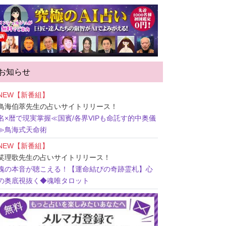
お知らせ
NEW【新番組】
鳥海伯萃先生
の占いサイトリリース！
名×暦で現実掌握≪国賓/各界VIPも命託す的中奥儀
≫鳥海式天命術
NEW【新番組】
笑理歌先生
の占いサイトリリース！
魂の本音が聴こえる！【運命結びの奇跡霊札】心
の奥底視抜く◆魂唯タロット