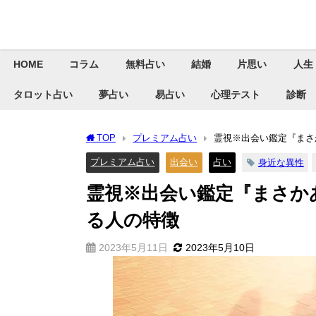
HOME
コラム
無料占い
結婚
片思い
人生
タロット占い
夢占い
易占い
心理テスト
診断
TOP
プレミアム占い
霊視※出会い鑑定『まさ
プレミアム占い
出会い
占い
身近な異性
霊視※出会い鑑定『まさか
る人の特徴
2023年5月11日
2023年5月10日