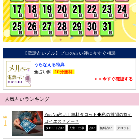
【電話占いメル】プロの占い師に今すぐ相談
うらなえる特典
全占い師
10分無料
＞＞今すぐ確認する
人気占いランキング
Yes No占い｜無料タロット◆私の質問の答え
はイエス？ノー？
,
,
,
,
,
タロット占い
人生・仕事
占い
無料占い
タロット