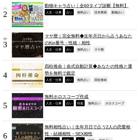
動物キャラ占い｜全60タイプ診断【無料】
,
,
,
,
,
人生・仕事
占い
無料占い
弦本將裕
動物占い
マヤ暦｜完全無料◆生年月日から占うあなた
のKin番号・性格・相性
,
,
,
,
人生・仕事
占い
無料占い
マヤ暦
四柱推命｜命式自動計算◆あなたの性格と運
勢を無料で鑑定
,
,
,
,
人生・仕事
占い
無料占い
四柱推命
無料ホロスコープ作成
,
,
,
,
,
人生・仕事
占い
特集
無料占い
ホロスコープ
無料相性占い｜生年月日で占う2人の恋愛相
性・結婚相性・SEX相性