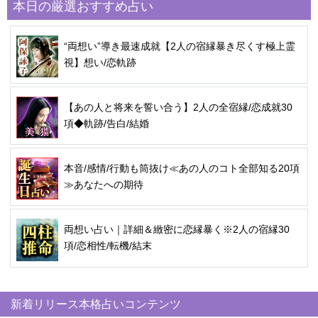
本日の厳選おすすめ占い
“両想い”導き最速成就【2人の宿縁暴き尽くす極上霊
視】想い/恋軌跡
【あの人と将来を誓い合う】2人の全宿縁/恋成就30
項◆軌跡/告白/結婚
本音/感情/行動も筒抜け≪あの人のコト全部知る20項
≫あなたへの期待
両想い占い｜詳細＆緻密に恋縁暴く※2人の宿縁30
項/恋相性/転機/結末
新着リリース本格占いコンテンツ