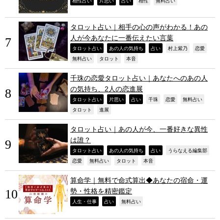
,
,
,
,
,
相性占い
片思い
占い
相性
無料占い
タロット占い｜相手の心の声がわかる！あの
人が今あなたに一番伝えたい言葉
,
,
,
,
,
タロット占い
あの人の気持ち
占い
村上紫乃
恋愛
,
,
,
無料占い
タロット
本音
千珠の恋愛タロット占い｜あなたへのあの人
の気持ち、2人の恋進展
,
,
,
,
,
,
タロット占い
片思い
占い
千珠
恋愛
無料占い
,
,
タロット
進展
タロット占い｜あの人が今、一番好きな異性
は誰？
,
,
,
,
タロット占い
あの人の気持ち
占い
うらなえる編集部
,
,
,
,
恋愛
無料占い
タロット
本音
算命学｜無料で命式算出◆あなたの宿命・運
勢・性格を精密鑑定
,
,
,
人生・仕事
占い
無料占い