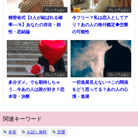
プレミアム占い
プレミアム占い
精密命式【2人が結ばれる確
今フリー？私は恋人としてア
率○○％】あなたの存在・相
リ？あの人の格付鑑定◆交際
性・恋結論
の可能性
プレミアム占い
プレミアム占い
多分ダメ。でも期待しちゃ
一切進展見えない⇒この関係
う…今あの人は誰が好き？恋
をどう思ってる？あの人の心
本音・決断
境・進展
関連キーワード
本音
お試し無料
恋愛