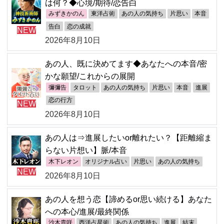
は何？◆心境/期待/恋告白
みずきかのん
東洋占術
あの人の気持ち
片思い
本音
告白
恋の成就
NEW
2026年8月10日
あの人、既に決めてます◆あなたへの本音/密
かな願望/これからの展開
彌彌告
タロット
あの人の気持ち
片思い
本音
進展
恋の行方
NEW
2026年8月10日
あの人は⇒進展したいor離れたい？【距離縮ま
らない片想い】脈/本音
木下レオン
オリジナル占い
片思い
あの人の気持ち
NEW
2026年8月10日
あの人を想う恋【諦めるor思い続ける】あなた
への本心/進展/最終関係
沙木貴咲
西洋占星術
あの人の気持ち
進展
結末