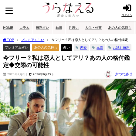
ログイン
HOME
コラム
無料占い
結婚
片思い
人生・仕事
あの人の気持ち
TOP
プレミアム占い
今フリー？私は恋人としてアリ？あの人の格付鑑定◆
交際の可能性
プレミアム占い
あの人の気持ち
占い
恋愛
本音
お試し無料
今フリー？私は恋人としてアリ？あの人の格付鑑
定◆交際の可能性
きつねさま
2026年7月8日
2026年6月29日