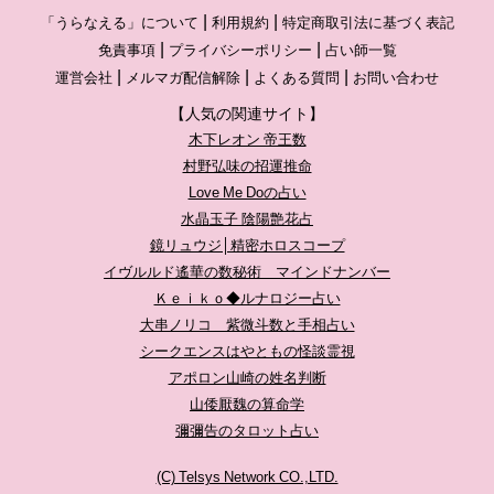
「うらなえる」について
利用規約
特定商取引法に基づく表記
免責事項
プライバシーポリシー
占い師一覧
運営会社
メルマガ配信解除
よくある質問
お問い合わせ
【人気の関連サイト】
木下レオン 帝王数
村野弘味の招運推命
Love Me Doの占い
水晶玉子 陰陽艶花占
鏡リュウジ│精密ホロスコープ
イヴルルド遙華の数秘術 マインドナンバー
Ｋｅｉｋｏ◆ルナロジー占い
大串ノリコ 紫微斗数と手相占い
シークエンスはやともの怪談霊視
アポロン山崎の姓名判断
山倭厭魏の算命学
彌彌告のタロット占い
(C) Telsys Network CO.,LTD.