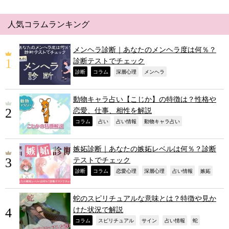
人気コラムランキング
メンヘラ診断｜あなたのメンヘラ度は何％？
診断テストでチェック
,
,
,
,
診断
コラム
深層心理
メンヘラ
動物キャラ占い【こじか】の特徴は？性格や
恋愛、仕事、相性を解説
,
,
,
,
コラム
占い
占い情報
動物キャラ占い
嫉妬診断｜あなたの嫉妬レベルは何％？診断
テストでチェック
,
,
,
,
,
,
診断
コラム
恋愛心理
深層心理
占い情報
嫉妬
蛇のスピリチュアルな意味とは？特徴や見か
けた状況で解説
,
,
,
,
,
コラム
スピリチュアル
サイン
占い情報
蛇