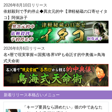
2026年8月10日リリース
依頼殺到で予約停止◆異次元的中【津軽秘蔵の口寄せイタ
コ】阿保詠子
2026年8月6日リリース
名×暦で現実掌握≪国賓/各界VIPも命託す的中奥儀≫鳥海
式天命術
新着リリース本格占いメニュー
「キープ要員なら諦めたい」彼の中であなた