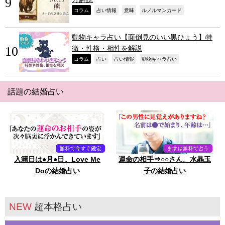
,
,
,
,
コラム
占い情報
意味
ルノルマンカード
動物キャラ占い【面倒見のいい黒ひょう】特
徴・性格・相性を解説
,
,
,
,
コラム
占い
占い情報
動物キャラ占い
話題の結婚占い
入籍日は●月●日。Love Me
運命の相手⇒○○さん。水晶玉
Doの結婚占い
子の結婚占い
NEW
超本格占い