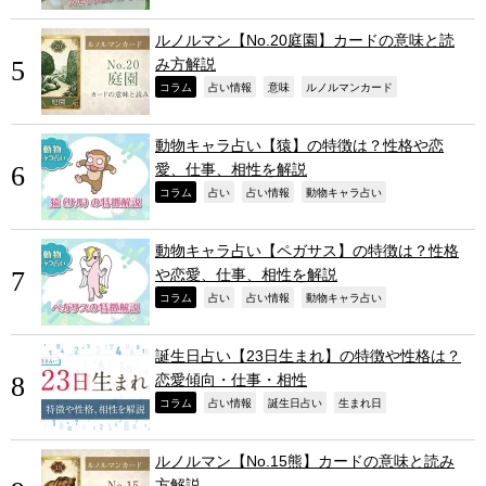
ルノルマン【No.20庭園】カードの意味と読
み方解説
,
,
,
,
コラム
占い情報
意味
ルノルマンカード
動物キャラ占い【猿】の特徴は？性格や恋
愛、仕事、相性を解説
,
,
,
,
コラム
占い
占い情報
動物キャラ占い
動物キャラ占い【ペガサス】の特徴は？性格
や恋愛、仕事、相性を解説
,
,
,
,
コラム
占い
占い情報
動物キャラ占い
誕生日占い【23日生まれ】の特徴や性格は？
恋愛傾向・仕事・相性
,
,
,
,
コラム
占い情報
誕生日占い
生まれ日
ルノルマン【No.15熊】カードの意味と読み
方解説