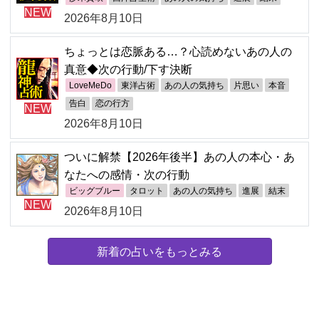
NEW
2026年8月10日
ちょっとは恋脈ある…？心読めないあの人の
真意◆次の行動/下す決断
LoveMeDo
東洋占術
あの人の気持ち
片思い
本音
告白
恋の行方
NEW
2026年8月10日
ついに解禁【2026年後半】あの人の本心・あ
なたへの感情・次の行動
ビッグブルー
タロット
あの人の気持ち
進展
結末
NEW
2026年8月10日
新着の占いをもっとみる