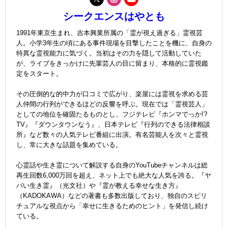
シークエンスはやとも
1991年東京生まれ、吉本興業所属の「霊が視え過ぎる」霊視芸
人。小学3年生の頃にある事件現場を目撃したことを機に、自身の
特異な霊視能力に気づく。当初はその力を隠して活動していた
が、ライブをきっかけに先輩芸人の目に留まり、本格的に霊視鑑
定をスタート。
その圧倒的な的中力が口コミで広がり、楽屋には霊視を求める芸
人仲間の行列ができるほどの反響を呼ぶ。現在では「霊視芸人」
としての地位を確固たるものとし、フジテレビ『ホンマでっか!?
TV』『ダウンタウンなう』、日本テレビ『行列のできる法律相談
所』など数々の人気テレビ番組に出演。有名芸能人を次々と霊視
し、常に大きな話題を集めている。
心霊話や生き霊について解説する自身のYouTubeチャンネルは総
再生回数6,000万回を超え、ネット上でも絶大な人気を誇る。『ヤ
バい生き霊』（光文社）や『霊が教える幸せな生き方』
（KADOKAWA）などの著書も多数出版しており、独自のスピリ
チュアルな視点から「幸せに生きるためのヒント」を発信し続け
ている。