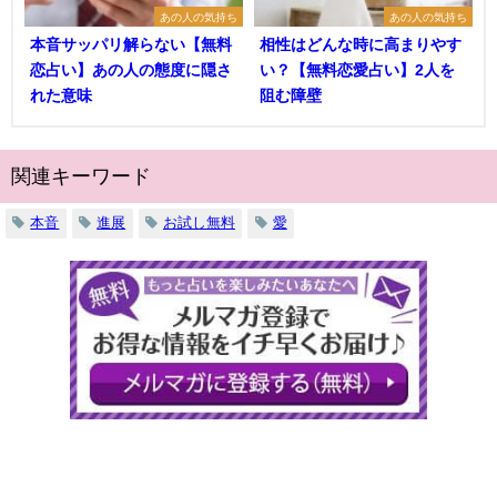
あの人の気持ち
あの人の気持ち
本音サッパリ解らない【無料
相性はどんな時に高まりやす
恋占い】あの人の態度に隠さ
い？【無料恋愛占い】2人を
れた意味
阻む障壁
関連キーワード
本音
進展
お試し無料
愛