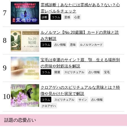
霊感診断｜あなたには霊感がある？ない？心
霊レベルをチェック
,
,
,
,
診断
コラム
霊感
心霊
ルノルマン【No.20庭園】カードの意味と読
み方解説
,
,
,
,
コラム
占い情報
意味
ルノルマンカード
宝毛は幸運のサイン？眉、顎…生える場所別
の意味や対処法を解説
,
,
,
,
,
コラム
開運
スピリチュアル
占い情報
宝毛
クロアゲハのスピリチュアルな意味とは？特
徴や見かけた状況で解説
,
,
,
,
コラム
スピリチュアル
サイン
占い情報
,
クロアゲハ
話題の恋愛占い