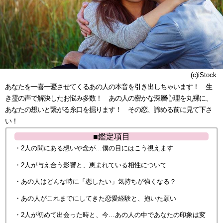
(c)iStock
あなたを一喜一憂させてくるあの人の本音を引き出しちゃいます！ 生
き霊の声で解決したお悩み多数！ あの人の密かな深層心理を丸裸に、
あなたの想いと繋がる糸口を掘ります！ その恋、諦める前に見て下さ
い！
■鑑定項目
・2人の間にある想いや念が…僕の目にはこう視えます
・2人が与え合う影響と、恵まれている相性について
・あの人はどんな時に「恋したい」気持ちが強くなる？
・あの人がこれまでにしてきた恋愛経験と、抱いた願い
・2人が初めて出会った時と、今…あの人の中であなたの印象は変