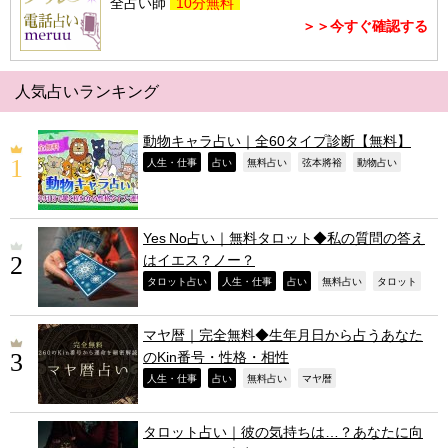
全占い師
10分無料
＞＞今すぐ確認する
人気占いランキング
動物キャラ占い｜全60タイプ診断【無料】
,
,
,
,
,
人生・仕事
占い
無料占い
弦本將裕
動物占い
Yes No占い｜無料タロット◆私の質問の答え
はイエス？ノー？
,
,
,
,
,
タロット占い
人生・仕事
占い
無料占い
タロット
マヤ暦｜完全無料◆生年月日から占うあなた
のKin番号・性格・相性
,
,
,
,
人生・仕事
占い
無料占い
マヤ暦
タロット占い｜彼の気持ちは…？あなたに向