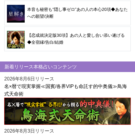
本音も秘密も“隠し事ゼロ”あの人の本心20項◆あなた
への願望/決断
【恋成就決定版30項】あの人と愛し合い添い遂げる
◆全宿縁/告白/結婚
新着リリース本格占いコンテンツ
2026年8月6日リリース
名×暦で現実掌握≪国賓/各界VIPも命託す的中奥儀≫鳥海
式天命術
2026年8月3日リリース