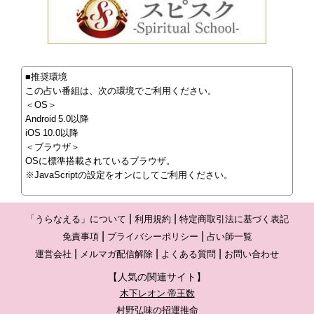
■推奨環境
この占い番組は、次の環境でご利用ください。
＜OS＞
Android 5.0以降
iOS 10.0以降
＜ブラウザ＞
OSに標準搭載されているブラウザ。
※JavaScriptの設定をオンにしてご利用ください。
「うらなえる」について
利用規約
特定商取引法に基づく表記
免責事項
プライバシーポリシー
占い師一覧
運営会社
メルマガ配信解除
よくある質問
お問い合わせ
【人気の関連サイト】
木下レオン 帝王数
村野弘味の招運推命