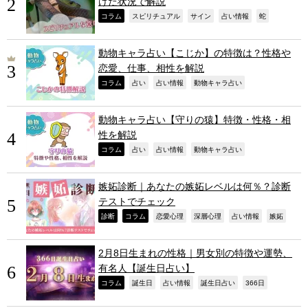
けた状況で解説
,
,
,
,
,
コラム
スピリチュアル
サイン
占い情報
蛇
動物キャラ占い【こじか】の特徴は？性格や
恋愛、仕事、相性を解説
,
,
,
,
コラム
占い
占い情報
動物キャラ占い
動物キャラ占い【守りの猿】特徴・性格・相
性を解説
,
,
,
,
コラム
占い
占い情報
動物キャラ占い
嫉妬診断｜あなたの嫉妬レベルは何％？診断
テストでチェック
,
,
,
,
,
,
診断
コラム
恋愛心理
深層心理
占い情報
嫉妬
2月8日生まれの性格｜男女別の特徴や運勢、
有名人【誕生日占い】
,
,
,
,
,
コラム
誕生日
占い情報
誕生日占い
366日