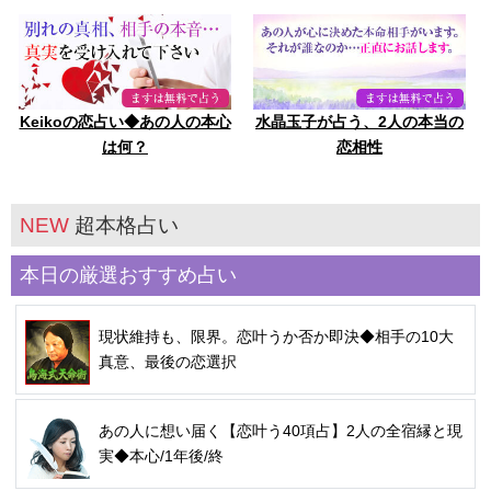
Keikoの恋占い◆あの人の本心
水晶玉子が占う、2人の本当の
は何？
恋相性
NEW
超本格占い
本日の厳選おすすめ占い
現状維持も、限界。恋叶うか否か即決◆相手の10大
真意、最後の恋選択
あの人に想い届く【恋叶う40項占】2人の全宿縁と現
実◆本心/1年後/終