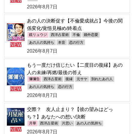
NEW
2026年8月7日
あの人の決断促す【不倫愛成就占】今後の関
係変化/覚悟見極め/終着点
鏡リュウジ
西洋占星術
不倫
婚外恋愛
あの人の気持ち
本音
恋の行方
NEW
2026年8月7日
もう一度だけ信じたい【二度目の復縁】あの
人の未練/再燃/最後の答え
彌彌告
西洋占星術
復縁
元サヤ
別れたあの人
あの人の気持ち
恋の行方
NEW
2026年8月7日
交際？ 友人止まり？【彼の望みはどっ
ち？】あなたへの想い/決断
月華
西洋占星術
片思い
あの人の気持ち
NEW
2026年8月7日