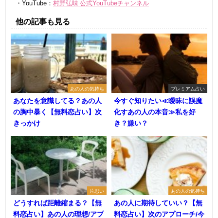
・YouTube：
村野弘味 公式YouTubeチャンネル
他の記事も見る
あの人の気持ち
プレミアム占い
あなたを意識してる？あの人
今すぐ知りたい≪曖昧に誤魔
の胸中暴く【無料恋占い】次
化すあの人の本音≫私を好
きっかけ
き？嫌い？
片思い
あの人の気持ち
どうすれば距離縮まる？【無
あの人に期待していい？【無
料恋占い】あの人の理想/アプ
料恋占い】次のアプローチ/今