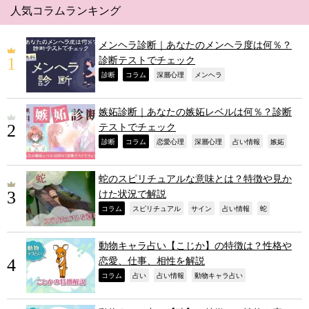
人気コラムランキング
メンヘラ診断｜あなたのメンヘラ度は何％？
診断テストでチェック
,
,
,
,
診断
コラム
深層心理
メンヘラ
嫉妬診断｜あなたの嫉妬レベルは何％？診断
テストでチェック
,
,
,
,
,
,
診断
コラム
恋愛心理
深層心理
占い情報
嫉妬
蛇のスピリチュアルな意味とは？特徴や見か
けた状況で解説
,
,
,
,
,
コラム
スピリチュアル
サイン
占い情報
蛇
動物キャラ占い【こじか】の特徴は？性格や
恋愛、仕事、相性を解説
,
,
,
,
コラム
占い
占い情報
動物キャラ占い