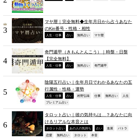
マヤ暦｜完全無料◆生年月日から占うあなた
のKin番号・性格・相性
,
,
,
,
人生・仕事
占い
無料占い
マヤ暦
奇門遁甲（きもんとんこう）｜時盤・日盤
【完全無料】
,
,
,
,
人生・仕事
占い
無料占い
奇門遁甲
陰陽五行占い｜生年月日でわかるあなたの五
行属性・性格・運勢
,
,
,
,
,
,
人生・仕事
占い
村野弘味
仕事
無料占い
人生
,
プレミアム占い
タロット占い｜彼の気持ちは…？あなたに向
けるリアルな本音とは
,
,
,
,
,
タロット占い
あの人の気持ち
占い
進展
パトラ
,
,
,
,
恋愛
無料占い
タロット
本音