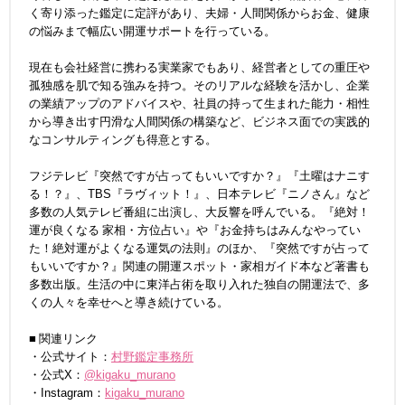
く寄り添った鑑定に定評があり、夫婦・人間関係からお金、健康
の悩みまで幅広い開運サポートを行っている。
現在も会社経営に携わる実業家でもあり、経営者としての重圧や
孤独感を肌で知る強みを持つ。そのリアルな経験を活かし、企業
の業績アップのアドバイスや、社員の持って生まれた能力・相性
から導き出す円滑な人間関係の構築など、ビジネス面での実践的
なコンサルティングも得意とする。
フジテレビ『突然ですが占ってもいいですか？』『土曜はナニす
る！？』、TBS『ラヴィット！』、日本テレビ『ニノさん』など
多数の人気テレビ番組に出演し、大反響を呼んでいる。『絶対！
運が良くなる 家相・方位占い』や『お金持ちはみんなやってい
た！絶対運がよくなる運気の法則』のほか、『突然ですが占って
もいいですか？』関連の開運スポット・家相ガイド本など著書も
多数出版。生活の中に東洋占術を取り入れた独自の開運法で、多
くの人々を幸せへと導き続けている。
■ 関連リンク
・公式サイト：
村野鑑定事務所
・公式X：
@kigaku_murano
・Instagram：
kigaku_murano