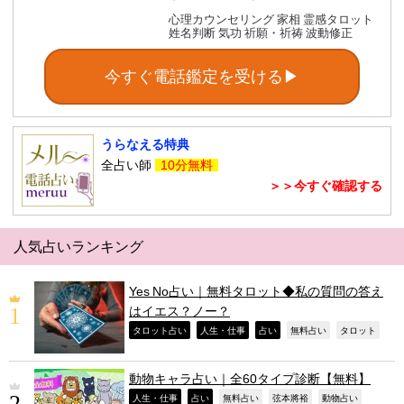
心理カウンセリング 家相 霊感タロット
姓名判断 気功 祈願・祈祷 波動修正
今すぐ電話鑑定を受ける▶
うらなえる特典
全占い師
10分無料
＞＞今すぐ確認する
人気占いランキング
Yes No占い｜無料タロット◆私の質問の答え
はイエス？ノー？
,
,
,
,
,
タロット占い
人生・仕事
占い
無料占い
タロット
動物キャラ占い｜全60タイプ診断【無料】
,
,
,
,
,
人生・仕事
占い
無料占い
弦本將裕
動物占い