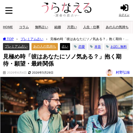
ログイン
HOME
コラム
無料占い
結婚
片思い
人生・仕事
あの人の気持ち
TOP
プレミアム占い
見極め時「彼はあなたにソノ気ある？」抱く期待・願
望・最終関係
プレミアム占い
あの人の気持ち
占い
恋愛
本音
お試し無料
見極め時「彼はあなたにソノ気ある？」抱く期
待・願望・最終関係
村野弘味
2026年6月4日
2026年5月29日