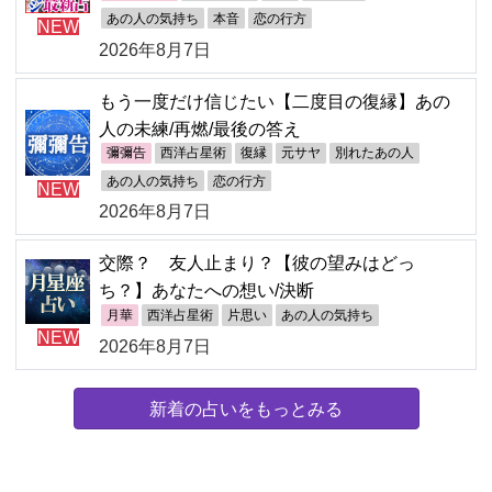
あの人の気持ち
本音
恋の行方
NEW
2026年8月7日
もう一度だけ信じたい【二度目の復縁】あの
人の未練/再燃/最後の答え
彌彌告
西洋占星術
復縁
元サヤ
別れたあの人
あの人の気持ち
恋の行方
NEW
2026年8月7日
交際？ 友人止まり？【彼の望みはどっ
ち？】あなたへの想い/決断
月華
西洋占星術
片思い
あの人の気持ち
NEW
2026年8月7日
新着の占いをもっとみる