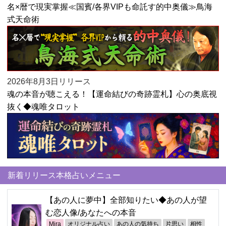
名×暦で現実掌握≪国賓/各界VIPも命託す的中奥儀≫鳥海
式天命術
2026年8月3日リリース
魂の本音が聴こえる！【運命結びの奇跡霊札】心の奥底視
抜く◆魂唯タロット
新着リリース本格占いメニュー
【あの人に夢中】全部知りたい◆あの人が望
む恋人像/あなたへの本音
Mira
オリジナル占い
あの人の気持ち
片思い
相性