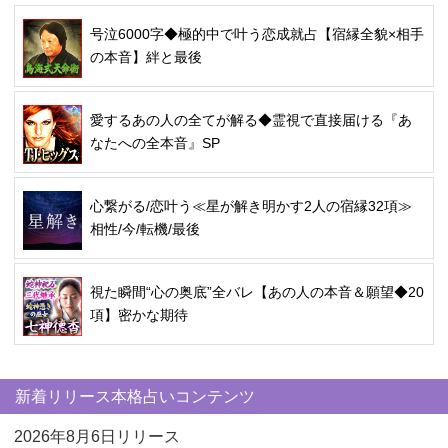
号泣6000字◆極的中で叶う恋成就占【宿縁全貌×相手
の本音】絆と最後
愛するあの人の全てが解る◆霊視で直接届ける『あ
なたへの全本音』SP
心繋がる/恋叶う≪星が解き明かす2人の宿縁32項≫
相性/今/転機/最後
視た瞬間“心の奥底”全バレ【あの人の本音＆願望◆20
項】密かな期待
新着リリース本格占いコンテンツ
2026年8月6日リリース