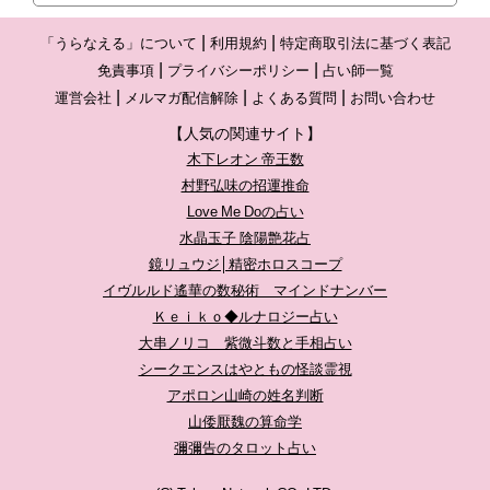
「うらなえる」について
利用規約
特定商取引法に基づく表記
免責事項
プライバシーポリシー
占い師一覧
運営会社
メルマガ配信解除
よくある質問
お問い合わせ
【人気の関連サイト】
木下レオン 帝王数
村野弘味の招運推命
Love Me Doの占い
水晶玉子 陰陽艶花占
鏡リュウジ│精密ホロスコープ
イヴルルド遙華の数秘術 マインドナンバー
Ｋｅｉｋｏ◆ルナロジー占い
大串ノリコ 紫微斗数と手相占い
シークエンスはやともの怪談霊視
アポロン山崎の姓名判断
山倭厭魏の算命学
彌彌告のタロット占い