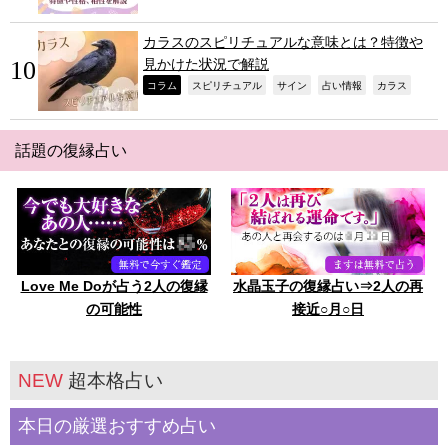
カラスのスピリチュアルな意味とは？特徴や
見かけた状況で解説
,
,
,
,
,
コラム
スピリチュアル
サイン
占い情報
カラス
話題の復縁占い
Love Me Doが占う2人の復縁
水晶玉子の復縁占い⇒2人の再
の可能性
接近○月○日
NEW
超本格占い
本日の厳選おすすめ占い