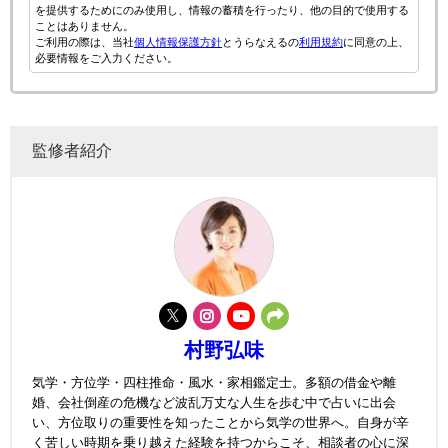
を提供するためにのみ使用し、情報の蓄積を行ったり、他の目的で使用する
ことはありません。
ご利用の際は、当社
個人情報保護方針
とうらなえるの
利用規約
に同意の上、
必要情報をご入力ください。
監修者紹介
村野弘味
気学・方位学・四柱推命・風水・家相鑑定士。多額の借金や離
婚、会社倒産の危機など波乱万丈な人生を歩む中で占いに出会
い、方位取りの重要性を知ったことから気学の世界へ。自身が辛
く苦しい時期を乗り越えた経験を持つからこそ、相談者の心に深