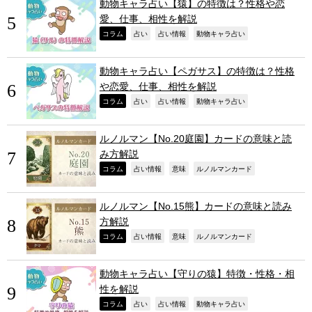
動物キャラ占い【猿】の特徴は？性格や恋
愛、仕事、相性を解説
,
,
,
,
コラム
占い
占い情報
動物キャラ占い
動物キャラ占い【ペガサス】の特徴は？性格
や恋愛、仕事、相性を解説
,
,
,
,
コラム
占い
占い情報
動物キャラ占い
ルノルマン【No.20庭園】カードの意味と読
み方解説
,
,
,
,
コラム
占い情報
意味
ルノルマンカード
ルノルマン【No.15熊】カードの意味と読み
方解説
,
,
,
,
コラム
占い情報
意味
ルノルマンカード
動物キャラ占い【守りの猿】特徴・性格・相
性を解説
,
,
,
,
コラム
占い
占い情報
動物キャラ占い