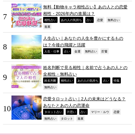
無料【動物キャラ相性占い】あの人との恋愛
相性・2026年内の進展は？
,
,
,
,
,
相性占い
あの人の気持ち
占い
恋愛
無料占い
,
進展
人生占い｜あなたの人生を豊かにするもの
は？今後の飛躍と活躍
,
,
,
,
,
人生・仕事
占い
金運
無料占い
貯蓄
姓名判断で見る相性｜名前で占うあの人との
全相性・無料占い
,
,
,
,
,
姓名判断
相性占い
あの人の気持ち
占い
特集
,
無料占い
恋愛タロット占い｜2人の未来はどうなる？
あなたとあの人の恋運命
,
,
,
,
,
タロット占い
片思い
占い
マリー・ルウ
恋愛
,
,
,
無料占い
タロット
進展