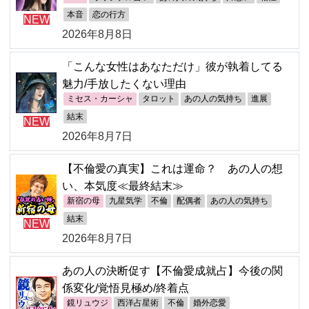
本音
恋の行方
NEW
2026年8月8日
「こんな女性はあなただけ」彼が執着してる
魅力/手放したくない理由
ミセス・カーシャ
タロット
あの人の気持ち
進展
結末
NEW
2026年8月7日
【不倫愛の真実】これは運命？ あの人の想
い、本気度≪最終結末≫
新宿の母
九星気学
不倫
配偶者
あの人の気持ち
結末
NEW
2026年8月7日
あの人の決断促す【不倫愛成就占】今後の関
係変化/覚悟見極め/終着点
鏡リュウジ
西洋占星術
不倫
婚外恋愛