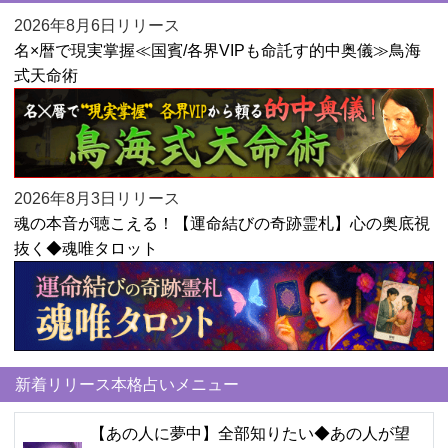
2026年8月6日リリース
名×暦で現実掌握≪国賓/各界VIPも命託す的中奥儀≫鳥海
式天命術
2026年8月3日リリース
魂の本音が聴こえる！【運命結びの奇跡霊札】心の奥底視
抜く◆魂唯タロット
新着リリース本格占いメニュー
【あの人に夢中】全部知りたい◆あの人が望