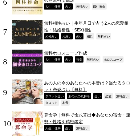
,
,
,
,
人生・仕事
占い
無料占い
四柱推命
無料相性占い｜生年月日で占う2人の恋愛相
性・結婚相性・SEX相性
,
,
,
,
,
相性占い
片思い
占い
相性
無料占い
無料ホロスコープ作成
,
,
,
,
,
人生・仕事
占い
特集
無料占い
ホロスコープ
あの人の今のあなたへの本音は？当たるタロ
ット恋愛占い【無料】
,
,
,
,
,
タロット占い
あの人の気持ち
占い
恋愛
無料占い
,
,
タロット
本音
算命学｜無料で命式算出◆あなたの宿命・運
勢・性格を精密鑑定
,
,
,
人生・仕事
占い
無料占い