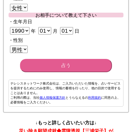
お相手について教えて下さい
・生年月日
年
月
日
・性別
占う
テレシスネットワーク株式会社は、ご入力いただいた情報を、占いサービス
を提供するためにのみ使用し、情報の蓄積を行ったり、他の目的で使用する
ことはありません。
ご利用の際は、当社
個人情報保護方針
とうらなえるの
利用規約
に同意の上、
必要情報をご入力ください。
↓もっと詳しく占いたい方は↓
災い除き願望成就◆霊障透視【三浦栄子】が