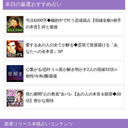
本日の厳選おすすめ占い
号泣6000字◆極的中で叶う恋成就占【宿縁全貌×相手
の本音】絆と最後
愛するあの人の全てが解る◆霊視で直接届ける『あ
なたへの全本音』SP
心繋がる/恋叶う≪星が解き明かす2人の宿縁32項≫
相性/今/転機/最後
視た瞬間“心の奥底”全バレ【あの人の本音＆願望◆20
項】密かな期待
新着リリース本格占いコンテンツ