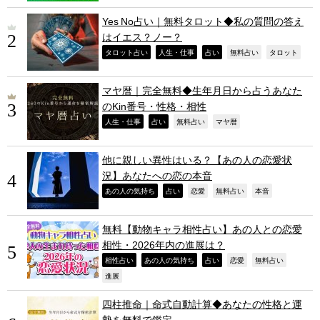
Yes No占い｜無料タロット◆私の質問の答え
はイエス？ノー？
,
,
,
,
,
タロット占い
人生・仕事
占い
無料占い
タロット
マヤ暦｜完全無料◆生年月日から占うあなた
のKin番号・性格・相性
,
,
,
,
人生・仕事
占い
無料占い
マヤ暦
他に親しい異性はいる？【あの人の恋愛状
況】あなたへの恋の本音
,
,
,
,
,
あの人の気持ち
占い
恋愛
無料占い
本音
無料【動物キャラ相性占い】あの人との恋愛
相性・2026年内の進展は？
,
,
,
,
,
相性占い
あの人の気持ち
占い
恋愛
無料占い
,
進展
四柱推命｜命式自動計算◆あなたの性格と運
勢を無料で鑑定