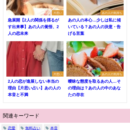
片思い
あの人の気持ち
急展開【2人の関係を揺るが
あの人の本心…少しは私に傾
す出来事】あの人の覚悟、2
いている？あの人の決意・告
人の恋未来
げる言葉
片思い
あの人の気持ち
2人の恋が進展しない本当の
曖昧な態度を取るあの人…そ
理由【片思い占い】あの人の
の理由は？あの人の中のあな
本音と不満
たの存在
関連キーワード
恋愛
無料占い
本音