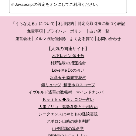
※JavaScriptの設定をオンにしてご利用ください。
「うらなえる」について
利用規約
特定商取引法に基づく表記
免責事項
プライバシーポリシー
占い師一覧
運営会社
メルマガ配信解除
よくある質問
お問い合わせ
【人気の関連サイト】
木下レオン 帝王数
村野弘味の招運推命
Love Me Doの占い
水晶玉子 陰陽艶花占
鏡リュウジ│精密ホロスコープ
イヴルルド遙華の数秘術 マインドナンバー
Ｋｅｉｋｏ◆ルナロジー占い
大串ノリコ 紫微斗数と手相占い
シークエンスはやともの怪談霊視
アポロン山崎の姓名判断
山倭厭魏の算命学
彌彌告のタロット占い