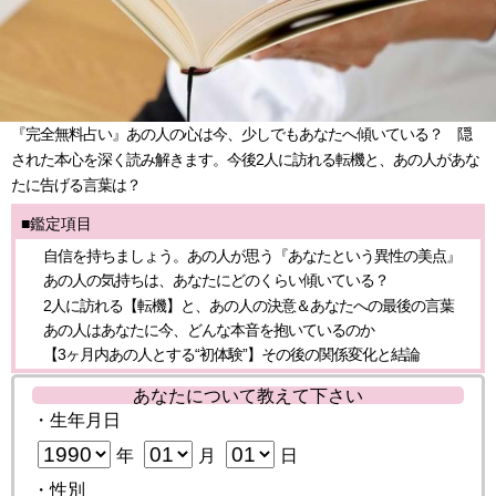
『完全無料占い』あの人の心は今、少しでもあなたへ傾いている？ 隠
された本心を深く読み解きます。今後2人に訪れる転機と、あの人があな
たに告げる言葉は？
■鑑定項目
自信を持ちましょう。あの人が思う『あなたという異性の美点』
あの人の気持ちは、あなたにどのくらい傾いている？
2人に訪れる【転機】と、あの人の決意＆あなたへの最後の言葉
あの人はあなたに今、どんな本音を抱いているのか
【3ヶ月内あの人とする“初体験”】その後の関係変化と結論
あなたについて教えて下さい
・生年月日
年
月
日
・性別