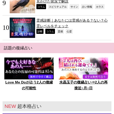
見かけた状況で解説
,
,
,
,
,
コラム
スピリチュアル
サイン
占い情報
カラス
霊感診断｜あなたには霊感がある？ない？心
霊レベルをチェック
,
,
,
,
診断
コラム
霊感
心霊
話題の復縁占い
Love Me Doが占う2人の復縁
水晶玉子の復縁占い⇒2人の再
の可能性
接近○月○日
NEW
超本格占い