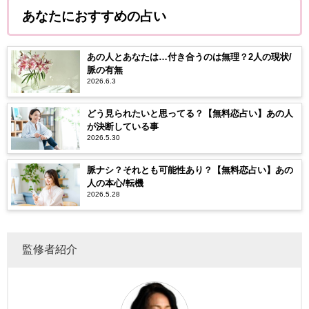
あなたにおすすめの占い
あの人とあなたは…付き合うのは無理？2人の現状/
脈の有無
2026.6.3
どう見られたいと思ってる？【無料恋占い】あの人
が決断している事
2026.5.30
脈ナシ？それとも可能性あり？【無料恋占い】あの
人の本心/転機
2026.5.28
監修者紹介