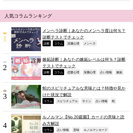
人気コラムランキング
メンヘラ診断｜あなたのメンヘラ度は何％？
診断テストでチェック
,
,
,
,
診断
コラム
深層心理
メンヘラ
嫉妬診断｜あなたの嫉妬レベルは何％？診断
テストでチェック
,
,
,
,
,
,
診断
コラム
恋愛心理
深層心理
占い情報
嫉妬
蛇のスピリチュアルな意味とは？特徴や見か
けた状況で解説
,
,
,
,
,
コラム
スピリチュアル
サイン
占い情報
蛇
ルノルマン【No.20庭園】カードの意味と読
み方解説
,
,
,
,
コラム
占い情報
意味
ルノルマンカード