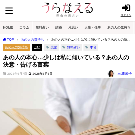
ログイン
HOME
コラム
無料占い
結婚
片思い
人生・仕事
あの人の気持ち
TOP
あの人の気持ち
あの人の本心…少しは私に傾いている？あの人の決
意・告げる言葉
あの人の気持ち
占い
恋愛
無料占い
本音
あの人の本心…少しは私に傾いている？あの人の
決意・告げる言葉
三浦栄子
2026年6月7日
2026年6月5日