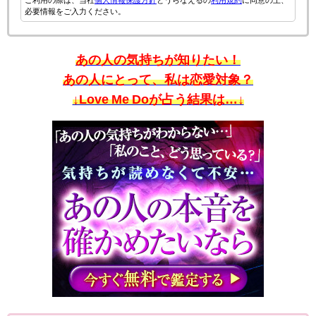
ご利用の際は、当社
個人情報保護方針
とうらなえるの
利用規約
に同意の上、
必要情報をご入力ください。
あの人の気持ちが知りたい！
あの人にとって、私は恋愛対象？
↓Love Me Doが占う結果は…↓