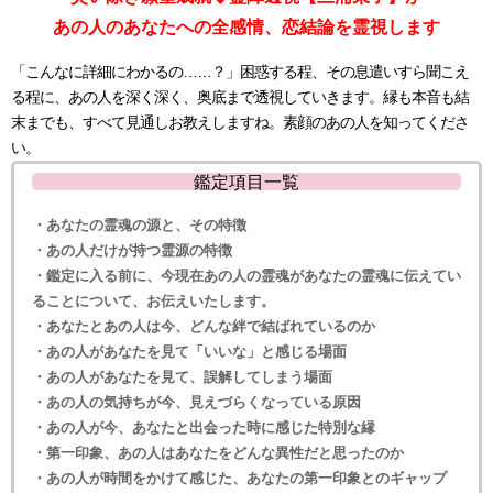
あの人のあなたへの全感情、恋結論を霊視します
「こんなに詳細にわかるの……？」困惑する程、その息遣いすら聞こえ
る程に、あの人を深く深く、奥底まで透視していきます。縁も本音も結
末までも、すべて見通しお教えしますね。素顔のあの人を知ってくださ
い。
鑑定項目一覧
・あなたの霊魂の源と、その特徴
・あの人だけが持つ霊源の特徴
・鑑定に入る前に、今現在あの人の霊魂があなたの霊魂に伝えてい
ることについて、お伝えいたします。
・あなたとあの人は今、どんな絆で結ばれているのか
・あの人があなたを見て「いいな」と感じる場面
・あの人があなたを見て、誤解してしまう場面
・あの人の気持ちが今、見えづらくなっている原因
・あの人が今、あなたと出会った時に感じた特別な縁
・第一印象、あの人はあなたをどんな異性だと思ったのか
・あの人が時間をかけて感じた、あなたの第一印象とのギャップ