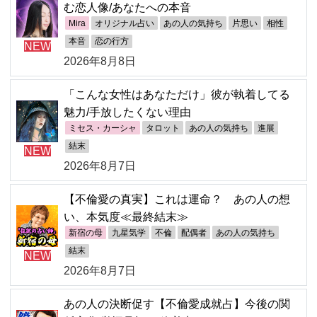
む恋人像/あなたへの本音
Mira
オリジナル占い
あの人の気持ち
片思い
相性
本音
恋の行方
NEW
2026年8月8日
「こんな女性はあなただけ」彼が執着してる
魅力/手放したくない理由
ミセス・カーシャ
タロット
あの人の気持ち
進展
結末
NEW
2026年8月7日
【不倫愛の真実】これは運命？ あの人の想
い、本気度≪最終結末≫
新宿の母
九星気学
不倫
配偶者
あの人の気持ち
結末
NEW
2026年8月7日
あの人の決断促す【不倫愛成就占】今後の関