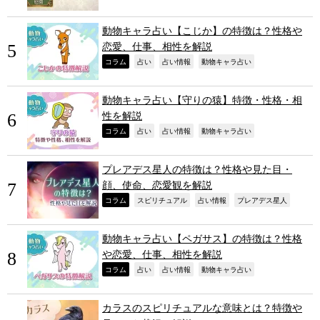
動物キャラ占い【こじか】の特徴は？性格や
恋愛、仕事、相性を解説
,
,
,
,
コラム
占い
占い情報
動物キャラ占い
動物キャラ占い【守りの猿】特徴・性格・相
性を解説
,
,
,
,
コラム
占い
占い情報
動物キャラ占い
プレアデス星人の特徴は？性格や見た目・
顔、使命、恋愛観を解説
,
,
,
,
コラム
スピリチュアル
占い情報
プレアデス星人
動物キャラ占い【ペガサス】の特徴は？性格
や恋愛、仕事、相性を解説
,
,
,
,
コラム
占い
占い情報
動物キャラ占い
カラスのスピリチュアルな意味とは？特徴や