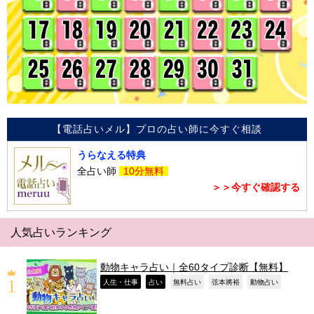
【電話占いメル】プロの占い師に今すぐ相談
うらなえる特典
全占い師
10分無料
＞＞今すぐ確認する
人気占いランキング
動物キャラ占い｜全60タイプ診断【無料】
,
,
,
,
,
人生・仕事
占い
無料占い
弦本將裕
動物占い