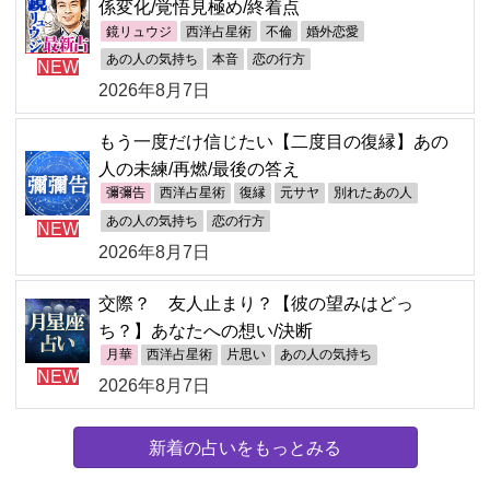
係変化/覚悟見極め/終着点
鏡リュウジ
西洋占星術
不倫
婚外恋愛
あの人の気持ち
本音
恋の行方
NEW
2026年8月7日
もう一度だけ信じたい【二度目の復縁】あの
人の未練/再燃/最後の答え
彌彌告
西洋占星術
復縁
元サヤ
別れたあの人
あの人の気持ち
恋の行方
NEW
2026年8月7日
交際？ 友人止まり？【彼の望みはどっ
ち？】あなたへの想い/決断
月華
西洋占星術
片思い
あの人の気持ち
NEW
2026年8月7日
新着の占いをもっとみる