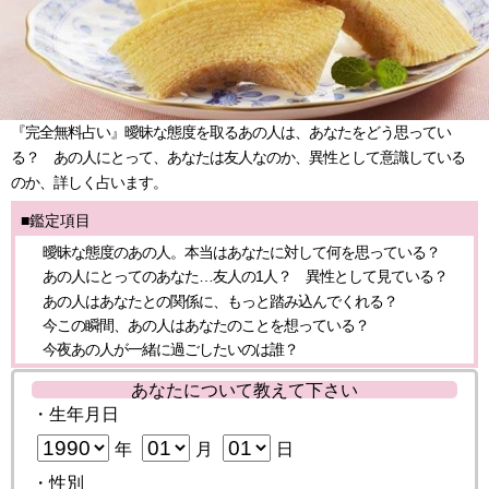
『完全無料占い』曖昧な態度を取るあの人は、あなたをどう思ってい
る？ あの人にとって、あなたは友人なのか、異性として意識している
のか、詳しく占います。
■鑑定項目
曖昧な態度のあの人。本当はあなたに対して何を思っている？
あの人にとってのあなた…友人の1人？ 異性として見ている？
あの人はあなたとの関係に、もっと踏み込んでくれる？
今この瞬間、あの人はあなたのことを想っている？
今夜あの人が一緒に過ごしたいのは誰？
あなたについて教えて下さい
・生年月日
年
月
日
・性別