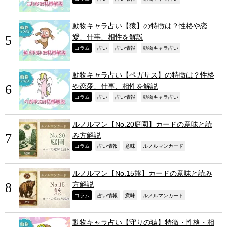
動物キャラ占い【猿】の特徴は？性格や恋
愛、仕事、相性を解説
,
,
,
,
コラム
占い
占い情報
動物キャラ占い
動物キャラ占い【ペガサス】の特徴は？性格
や恋愛、仕事、相性を解説
,
,
,
,
コラム
占い
占い情報
動物キャラ占い
ルノルマン【No.20庭園】カードの意味と読
み方解説
,
,
,
,
コラム
占い情報
意味
ルノルマンカード
ルノルマン【No.15熊】カードの意味と読み
方解説
,
,
,
,
コラム
占い情報
意味
ルノルマンカード
動物キャラ占い【守りの猿】特徴・性格・相