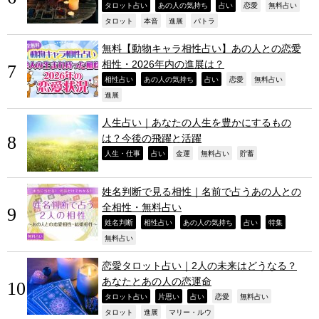
,
,
,
,
,
タロット占い
あの人の気持ち
占い
恋愛
無料占い
,
,
,
,
タロット
本音
進展
パトラ
無料【動物キャラ相性占い】あの人との恋愛
相性・2026年内の進展は？
,
,
,
,
,
相性占い
あの人の気持ち
占い
恋愛
無料占い
,
進展
人生占い｜あなたの人生を豊かにするもの
は？今後の飛躍と活躍
,
,
,
,
,
人生・仕事
占い
金運
無料占い
貯蓄
姓名判断で見る相性｜名前で占うあの人との
全相性・無料占い
,
,
,
,
,
姓名判断
相性占い
あの人の気持ち
占い
特集
,
無料占い
恋愛タロット占い｜2人の未来はどうなる？
あなたとあの人の恋運命
,
,
,
,
,
タロット占い
片思い
占い
恋愛
無料占い
,
,
,
タロット
進展
マリー・ルウ