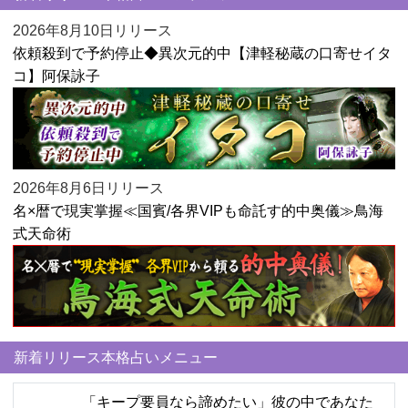
2026年8月10日リリース
依頼殺到で予約停止◆異次元的中【津軽秘蔵の口寄せイタ
コ】阿保詠子
2026年8月6日リリース
名×暦で現実掌握≪国賓/各界VIPも命託す的中奥儀≫鳥海
式天命術
新着リリース本格占いメニュー
「キープ要員なら諦めたい」彼の中であなた