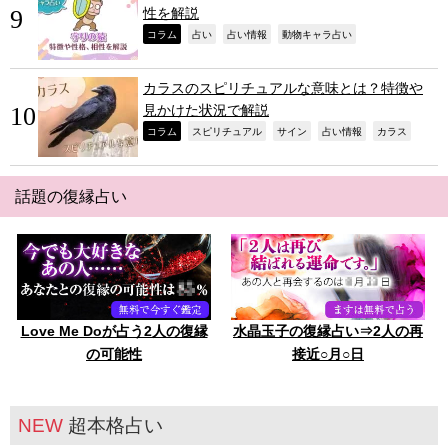
性を解説
,
,
,
,
コラム
占い
占い情報
動物キャラ占い
カラスのスピリチュアルな意味とは？特徴や
見かけた状況で解説
,
,
,
,
,
コラム
スピリチュアル
サイン
占い情報
カラス
話題の復縁占い
Love Me Doが占う2人の復縁
水晶玉子の復縁占い⇒2人の再
の可能性
接近○月○日
NEW
超本格占い