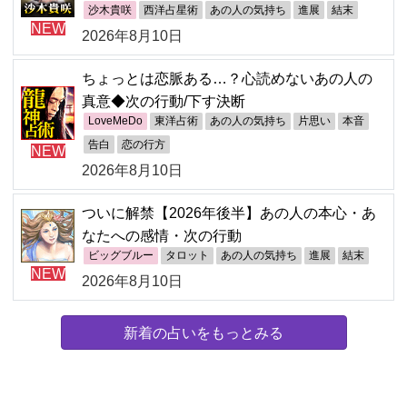
沙木貴咲
西洋占星術
あの人の気持ち
進展
結末
NEW
2026年8月10日
ちょっとは恋脈ある…？心読めないあの人の
真意◆次の行動/下す決断
LoveMeDo
東洋占術
あの人の気持ち
片思い
本音
告白
恋の行方
NEW
2026年8月10日
ついに解禁【2026年後半】あの人の本心・あ
なたへの感情・次の行動
ビッグブルー
タロット
あの人の気持ち
進展
結末
NEW
2026年8月10日
新着の占いをもっとみる