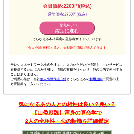
会員価格:2200円(税込)
通常価格:2750円(税込)
一部無料アリ
鑑定に進む
うらなえる本格鑑定の監修者サイトで占います
会員登録(無料)
すると、会員割引価格で購入できます
テレシスネットワーク株式会社は、ご入力いただいた情報を、占いサービス
を提供するためにのみ使用し、情報の蓄積を行ったり、他の目的で使用する
ことはありません。
ご利用の際は、当社
個人情報保護方針
とうらなえるの
利用規約
に同意の上、
必要情報をご入力ください。
気になるあの人との相性は良い？悪い？
【山倭厭魏】渾身の算命学で
2人の全相性・恋の転機を詳細鑑定