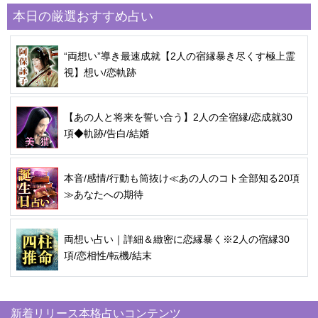
本日の厳選おすすめ占い
“両想い”導き最速成就【2人の宿縁暴き尽くす極上霊
視】想い/恋軌跡
【あの人と将来を誓い合う】2人の全宿縁/恋成就30
項◆軌跡/告白/結婚
本音/感情/行動も筒抜け≪あの人のコト全部知る20項
≫あなたへの期待
両想い占い｜詳細＆緻密に恋縁暴く※2人の宿縁30
項/恋相性/転機/結末
新着リリース本格占いコンテンツ