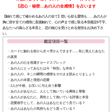
【恋心・秘密…あの人の全感情】を占います
【触れて感じて確かめるあの人の全て】想いも欲も愛情も……あの人が
胸に宿す全ての感情に直接触れて、心の声まで感じ取る本音鑑定6千字。
あなたへの偽らざる本音と、恋の核心を受けとめる覚悟をお決め下さ
い。
鑑定項目一覧
・カードに触れる前から次々浮かんできます……私に視えたあなた
の真実
・あの人の心を視通すカードスプレッド
・あの人にとってあなたは今「特別」な存在？
・あの人の、今この瞬間の感情をそのまま読みとりましょう
・あの人の本質と理想の恋愛
・2人が今後、お互いに与え合う影響
・あの人があなたに、人として抱いている興味と尊敬
・あの人があなたに、異性として抱いている評価と本音
・恋愛相手として、あの人はあなたをどう見ている？
・あの人はあなたの気持ちをどう思っている？