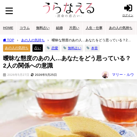
ログイン
HOME
コラム
無料占い
結婚
片思い
人生・仕事
あの人の気持ち
TOP
あの人の気持ち
曖昧な態度のあの人…あなたをどう思っている？2人
の関係への意識
あの人の気持ち
占い
恋愛
無料占い
本音
曖昧な態度のあの人…あなたをどう思っている？
2人の関係への意識
マリー・ルウ
2026年5月27日
2026年5月25日