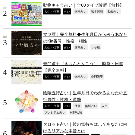
動物キャラ占い｜全60タイプ診断【無料】
,
,
,
,
,
人生・仕事
占い
無料占い
弦本將裕
動物占い
マヤ暦｜完全無料◆生年月日から占うあなた
のKin番号・性格・相性
,
,
,
,
人生・仕事
占い
無料占い
マヤ暦
奇門遁甲（きもんとんこう）｜時盤・日盤
【完全無料】
,
,
,
,
人生・仕事
占い
無料占い
奇門遁甲
陰陽五行占い｜生年月日でわかるあなたの五
行属性・性格・運勢
,
,
,
,
,
人生・仕事
占い
仕事
無料占い
人生
,
,
プレミアム占い
村野弘味
タロット占い｜彼の気持ちは…？あなたに向
けるリアルな本音とは