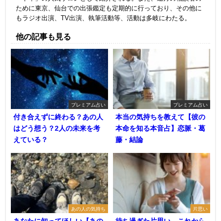
ために東京、仙台での出張鑑定も定期的に行っており、その他に
もラジオ出演、TV出演、執筆活動等、活動は多岐にわたる。
他の記事も見る
プレミアム占い
プレミアム占い
付き合えずに終わる？あの人
本当の気持ちを教えて【彼の
はどう想う？2人の未来を考
本命を知る本音占】恋脈・葛
えている？
藤・結論
あの人の気持ち
片思い
あなたに知ってほしい【あの
待ち過ぎた片思い…これから