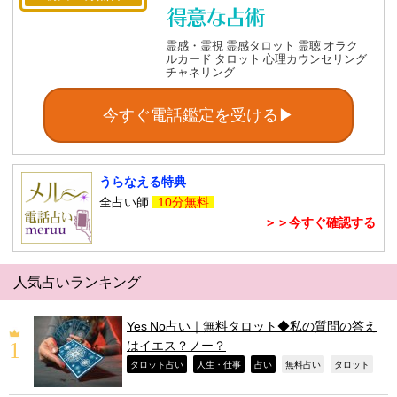
霊感・霊視 霊感タロット 霊聴 オラク
ルカード タロット 心理カウンセリング
チャネリング
今すぐ電話鑑定を受ける▶
うらなえる特典
全占い師
10分無料
＞＞今すぐ確認する
人気占いランキング
Yes No占い｜無料タロット◆私の質問の答え
はイエス？ノー？
,
,
,
,
,
タロット占い
人生・仕事
占い
無料占い
タロット