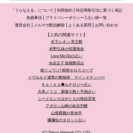
「うらなえる」について
利用規約
特定商取引法に基づく表記
免責事項
プライバシーポリシー
占い師一覧
運営会社
メルマガ配信解除
よくある質問
お問い合わせ
【人気の関連サイト】
木下レオン 帝王数
村野弘味の招運推命
Love Me Doの占い
水晶玉子 陰陽艶花占
鏡リュウジ│精密ホロスコープ
イヴルルド遙華の数秘術 マインドナンバー
Ｋｅｉｋｏ◆ルナロジー占い
大串ノリコ 紫微斗数と手相占い
シークエンスはやともの怪談霊視
アポロン山崎の姓名判断
山倭厭魏の算命学
彌彌告のタロット占い
(C) Telsys Network CO.,LTD.