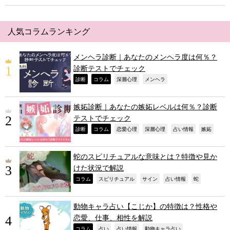
人気コラムランキング
メンヘラ診断｜あなたのメンヘラ度は何％？
診断テストでチェック
,
,
,
,
診断
コラム
深層心理
メンヘラ
嫉妬診断｜あなたの嫉妬レベルは何％？診断
テストでチェック
,
,
,
,
,
,
診断
コラム
恋愛心理
深層心理
占い情報
嫉妬
蛇のスピリチュアルな意味とは？特徴や見か
けた状況で解説
,
,
,
,
,
コラム
スピリチュアル
サイン
占い情報
蛇
動物キャラ占い【こじか】の特徴は？性格や
恋愛、仕事、相性を解説
,
,
,
,
コラム
占い
占い情報
動物キャラ占い