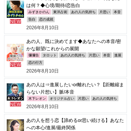
は何？◆心境/期待/恋告白
みずきかのん
東洋占術
あの人の気持ち
片思い
本音
告白
恋の成就
NEW
2026年8月10日
あの人、既に決めてます◆あなたへの本音/密
かな願望/これからの展開
彌彌告
タロット
あの人の気持ち
片思い
本音
進展
恋の行方
NEW
2026年8月10日
あの人は⇒進展したいor離れたい？【距離縮ま
らない片想い】脈/本音
木下レオン
オリジナル占い
片思い
あの人の気持ち
NEW
2026年8月10日
あの人を想う恋【諦めるor思い続ける】あなた
への本心/進展/最終関係