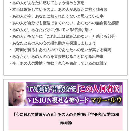
・あの人があなたに感じてしまう情欲と妄想
・本当は嫉妬しているのよ。あの人があなたに抱く独占欲
・あの人が今、あなたに知られたくないと思っている事
・あの人が自分でも整理できていない、あなたへの無自覚な感情
・あの人が、あなただけに抱いている特別な想い
・あの人があなたに「これ以上は踏み込めない」と感じる部分
・あなたとあの人の心の揺れ動きを視通しましょう
・【時刻が解る】あの人の中であなたへの想いが高まる瞬間
・あなたが、あの人の心を直接感じることになる出来事
・今、あの人の愛情・情欲・恋心を独占しているのは誰？
【心に触れて愛確かめる】あの人の全感情6千字◆恋心/愛欲/秘
密/結論