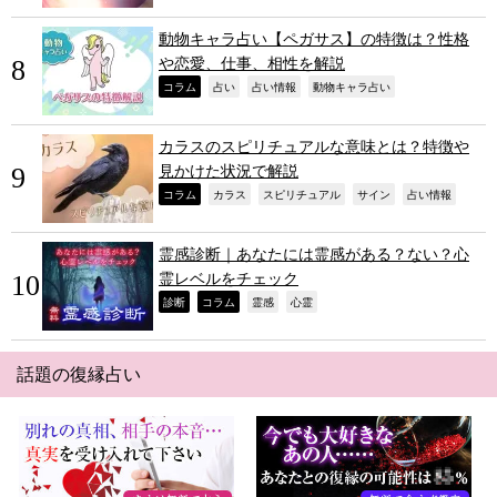
動物キャラ占い【ペガサス】の特徴は？性格
や恋愛、仕事、相性を解説
,
,
,
,
コラム
占い
占い情報
動物キャラ占い
カラスのスピリチュアルな意味とは？特徴や
見かけた状況で解説
,
,
,
,
,
コラム
カラス
スピリチュアル
サイン
占い情報
霊感診断｜あなたには霊感がある？ない？心
霊レベルをチェック
,
,
,
,
診断
コラム
霊感
心霊
話題の復縁占い