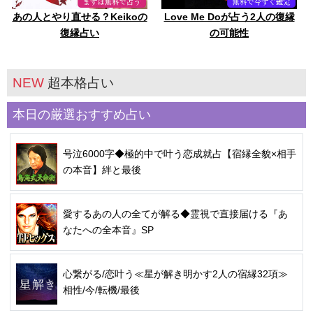
あの人とやり直せる？Keikoの
Love Me Doが占う2人の復縁
復縁占い
の可能性
NEW
超本格占い
本日の厳選おすすめ占い
号泣6000字◆極的中で叶う恋成就占【宿縁全貌×相手
の本音】絆と最後
愛するあの人の全てが解る◆霊視で直接届ける『あ
なたへの全本音』SP
心繋がる/恋叶う≪星が解き明かす2人の宿縁32項≫
相性/今/転機/最後