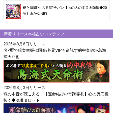
視た瞬間“心の奥底”全バレ【あの人の本音＆願望◆20
項】密かな期待
新着リリース本格占いコンテンツ
2026年8月6日リリース
名×暦で現実掌握≪国賓/各界VIPも命託す的中奥儀≫鳥海
式天命術
2026年8月3日リリース
魂の本音が聴こえる！【運命結びの奇跡霊札】心の奥底視
抜く◆魂唯タロット