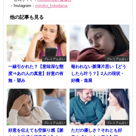
・Instagram：
mimiko_kotodama
他の記事も見る
プレミアム占い
プレミアム占い
一線引かれた？【意味深な態
報われない脈薄片思い【どう
度⇒あの人の真意】好意の有
したら叶う？】2人の現状・
無・望み
好機・進展
プレミアム占い
プレミアム占い
好意を伝えても空振り感【脈
ただの優しさ？それとも好