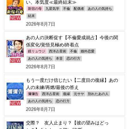
い、本気度≪最終結末≫
新宿の母
九星気学
不倫
配偶者
あの人の気持ち
結末
NEW
2026年8月7日
あの人の決断促す【不倫愛成就占】今後の関
係変化/覚悟見極め/終着点
鏡リュウジ
西洋占星術
不倫
婚外恋愛
あの人の気持ち
本音
恋の行方
NEW
2026年8月7日
もう一度だけ信じたい【二度目の復縁】あの
人の未練/再燃/最後の答え
彌彌告
西洋占星術
復縁
元サヤ
別れたあの人
あの人の気持ち
恋の行方
NEW
2026年8月7日
交際？ 友人止まり？【彼の望みはどっ