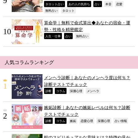
,
,
,
,
,
タロット占い
あの人の気持ち
占い
本音
恋愛
,
,
無料占い
タロット
算命学｜無料で命式算出◆あなたの宿命・運
勢・性格を精密鑑定
,
,
,
人生・仕事
占い
無料占い
人気コラムランキング
メンヘラ診断｜あなたのメンヘラ度は何％？
診断テストでチェック
,
,
,
,
診断
コラム
深層心理
メンヘラ
嫉妬診断｜あなたの嫉妬レベルは何％？診断
テストでチェック
,
,
,
,
,
,
診断
コラム
嫉妬
恋愛心理
深層心理
占い情報
蛇のスピリチュアルな意味とは？特徴や見か