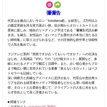
彌彌告
代官山を拠点に占いサロン「kotodama処」を経営し、2万件以上
の鑑定実績を誇る実力派占い師。幼少期からタロットカードと占
星術に親しみ、独自のリーディング手法である「彌彌告式読み解
き法」を確立。女性誌の「占いマニアお墨付きの本当に当たる占
い師特集」に取り上げられるなど、その圧倒的な的中率と信頼性
で人気を集めている。
フジテレビ系列『突然ですが占ってもいいですか？』への出演を
はじめ、人気雑誌『ViVi』での「びび猫タロット」展開など、多
岐にわたるメディアで幅広く活躍中。また、占い初心者からプロ
まで幅広い層に支持されている著書『覚えないタロット』はベス
トセラーを記録している。
深い洞察力と的確なアドバイスに定評があり、代官山や恵比寿エ
リアを訪れる経営者やメディア関係者などからも厚い信頼を獲
得。タロットと占星術を通じて、クライアントの人生に光をもた
らす存在として高く評価されている。
■ 関連リンク
・公式サイト：
kotodama処 彌彌告