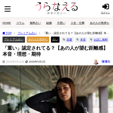
ログイン
HOME
コラム
無料占い
結婚
片思い
人生・仕事
あの人の気持ち
TOP
プレミアム占い
「重い」認定されてる？【あの人が望む距離感】本
音・理想・期待
プレミアム占い
あの人の気持ち
占い
恋愛
本音
お試し無料
「重い」認定されてる？【あの人が望む距離感】
本音・理想・期待
彌彌告
2026年5月14日
2026年5月1日