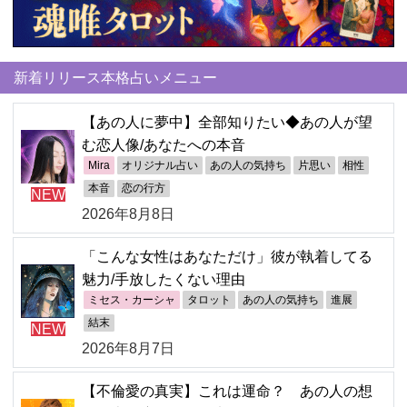
新着リリース本格占いメニュー
【あの人に夢中】全部知りたい◆あの人が望
む恋人像/あなたへの本音
Mira
オリジナル占い
あの人の気持ち
片思い
相性
本音
恋の行方
NEW
2026年8月8日
「こんな女性はあなただけ」彼が執着してる
魅力/手放したくない理由
ミセス・カーシャ
タロット
あの人の気持ち
進展
結末
NEW
2026年8月7日
【不倫愛の真実】これは運命？ あの人の想