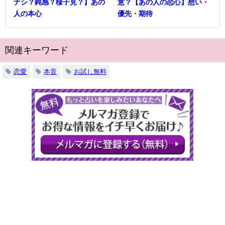
ナシ？鈍感？様子見？】あの
意？【あの人の恋心】想い・
人の本心
優先・期待
関連キーワード
恋愛
本音
お試し無料