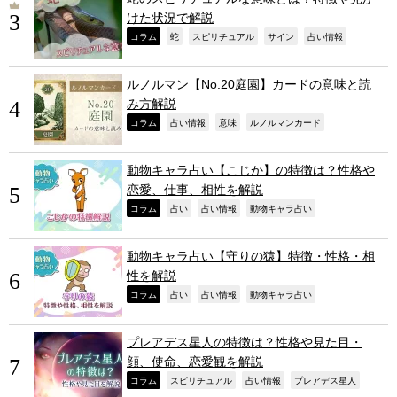
けた状況で解説
,
,
,
,
,
コラム
蛇
スピリチュアル
サイン
占い情報
ルノルマン【No.20庭園】カードの意味と読
み方解説
,
,
,
,
コラム
占い情報
意味
ルノルマンカード
動物キャラ占い【こじか】の特徴は？性格や
恋愛、仕事、相性を解説
,
,
,
,
コラム
占い
占い情報
動物キャラ占い
動物キャラ占い【守りの猿】特徴・性格・相
性を解説
,
,
,
,
コラム
占い
占い情報
動物キャラ占い
プレアデス星人の特徴は？性格や見た目・
顔、使命、恋愛観を解説
,
,
,
,
コラム
スピリチュアル
占い情報
プレアデス星人