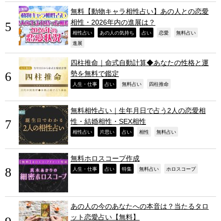
無料【動物キャラ相性占い】あの人との恋愛
相性・2026年内の進展は？
,
,
,
,
,
相性占い
あの人の気持ち
占い
恋愛
無料占い
,
進展
四柱推命｜命式自動計算◆あなたの性格と運
勢を無料で鑑定
,
,
,
,
人生・仕事
占い
無料占い
四柱推命
無料相性占い｜生年月日で占う2人の恋愛相
性・結婚相性・SEX相性
,
,
,
,
,
相性占い
片思い
占い
相性
無料占い
無料ホロスコープ作成
,
,
,
,
,
人生・仕事
占い
特集
無料占い
ホロスコープ
あの人の今のあなたへの本音は？当たるタロ
ット恋愛占い【無料】