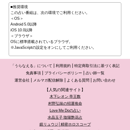
■推奨環境
この占い番組は、次の環境でご利用ください。
＜OS＞
Android 5.0以降
iOS 10.0以降
＜ブラウザ＞
OSに標準搭載されているブラウザ。
※JavaScriptの設定をオンにしてご利用ください。
「うらなえる」について
利用規約
特定商取引法に基づく表記
免責事項
プライバシーポリシー
占い師一覧
運営会社
メルマガ配信解除
よくある質問
お問い合わせ
【人気の関連サイト】
木下レオン 帝王数
村野弘味の招運推命
Love Me Doの占い
水晶玉子 陰陽艶花占
鏡リュウジ│精密ホロスコープ