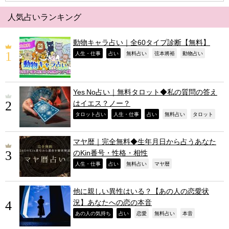
人気占いランキング
動物キャラ占い｜全60タイプ診断【無料】
,
,
,
,
,
人生・仕事
占い
無料占い
弦本將裕
動物占い
Yes No占い｜無料タロット◆私の質問の答え
はイエス？ノー？
,
,
,
,
,
タロット占い
人生・仕事
占い
無料占い
タロット
マヤ暦｜完全無料◆生年月日から占うあなた
のKin番号・性格・相性
,
,
,
,
人生・仕事
占い
無料占い
マヤ暦
他に親しい異性はいる？【あの人の恋愛状
況】あなたへの恋の本音
,
,
,
,
,
あの人の気持ち
占い
恋愛
無料占い
本音