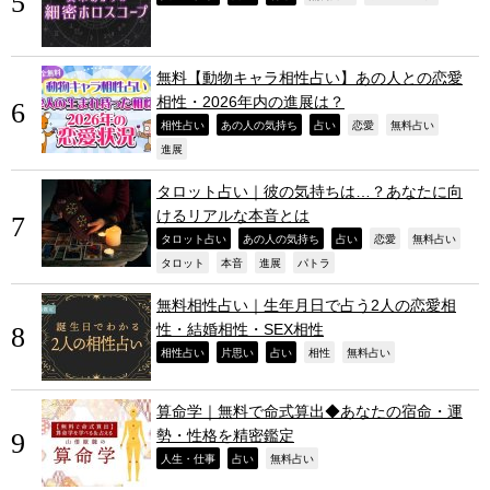
無料【動物キャラ相性占い】あの人との恋愛
相性・2026年内の進展は？
,
,
,
,
,
相性占い
あの人の気持ち
占い
恋愛
無料占い
,
進展
タロット占い｜彼の気持ちは…？あなたに向
けるリアルな本音とは
,
,
,
,
,
タロット占い
あの人の気持ち
占い
恋愛
無料占い
,
,
,
,
タロット
本音
進展
パトラ
無料相性占い｜生年月日で占う2人の恋愛相
性・結婚相性・SEX相性
,
,
,
,
,
相性占い
片思い
占い
相性
無料占い
算命学｜無料で命式算出◆あなたの宿命・運
勢・性格を精密鑑定
,
,
,
人生・仕事
占い
無料占い