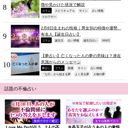
徴や見かけた状況で解説
,
,
,
,
コラム
スピリチュアル
サイン
占い情報
,
クロアゲハ
2月8日生まれの性格｜男女別の特徴や運勢、
有名人【誕生日占い】
,
,
,
,
,
コラム
誕生日
占い情報
誕生日占い
366日
【夢占い】亡くなった人の夢の意味は？潜在
意識からのメッセージ
,
,
,
,
,
夢占い
コラム
開運
サイン
占い情報
,
,
,
「な行」から始まる夢
よく見る夢
人物の夢
話題の不倫占い
Love Me Doが占う、2人の不
水晶玉子が占うあの人の覚悟