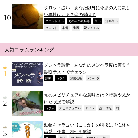
タロット占い｜あなた以外に今あの人に親し
い異性はいる？恋の脈は？
,
,
,
,
タロット占い
あの人の気持ち
占い
無料占い
,
,
,
,
タロット
本音
進展
妃ジュエル
人気コラムランキング
メンヘラ診断｜あなたのメンヘラ度は何％？
診断テストでチェック
,
,
,
,
診断
コラム
深層心理
メンヘラ
蛇のスピリチュアルな意味とは？特徴や見か
けた状況で解説
,
,
,
,
,
コラム
スピリチュアル
サイン
占い情報
蛇
動物キャラ占い【こじか】の特徴は？性格や
恋愛、仕事、相性を解説
コラム
占い
占い情報
動物キャラ占い