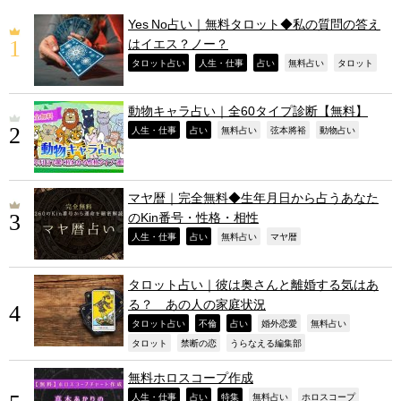
Yes No占い｜無料タロット◆私の質問の答え
はイエス？ノー？
,
,
,
,
,
タロット占い
人生・仕事
占い
無料占い
タロット
動物キャラ占い｜全60タイプ診断【無料】
,
,
,
,
,
人生・仕事
占い
無料占い
弦本將裕
動物占い
マヤ暦｜完全無料◆生年月日から占うあなた
のKin番号・性格・相性
,
,
,
,
人生・仕事
占い
無料占い
マヤ暦
タロット占い｜彼は奥さんと離婚する気はあ
る？ あの人の家庭状況
,
,
,
,
,
タロット占い
不倫
占い
婚外恋愛
無料占い
,
,
,
タロット
禁断の恋
うらなえる編集部
無料ホロスコープ作成
,
,
,
,
,
人生・仕事
占い
特集
無料占い
ホロスコープ