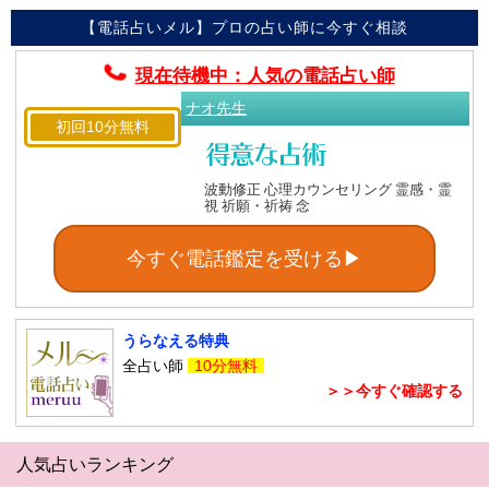
【電話占いメル】プロの占い師に今すぐ相談
現在待機中：人気の電話占い師
ナオ先生
初回10分無料
波動修正 心理カウンセリング 霊感・霊
視 祈願・祈祷 念
今すぐ電話鑑定を受ける▶
うらなえる特典
全占い師
10分無料
＞＞今すぐ確認する
人気占いランキング