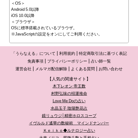
＜OS＞
Android 5.0以降
iOS 10.0以降
＜ブラウザ＞
OSに標準搭載されているブラウザ。
※JavaScriptの設定をオンにしてご利用ください。
「うらなえる」について
利用規約
特定商取引法に基づく表記
免責事項
プライバシーポリシー
占い師一覧
運営会社
メルマガ配信解除
よくある質問
お問い合わせ
【人気の関連サイト】
木下レオン 帝王数
村野弘味の招運推命
Love Me Doの占い
水晶玉子 陰陽艶花占
鏡リュウジ│精密ホロスコープ
イヴルルド遙華の数秘術 マインドナンバー
Ｋｅｉｋｏ◆ルナロジー占い
大串ノリコ 紫微斗数と手相占い