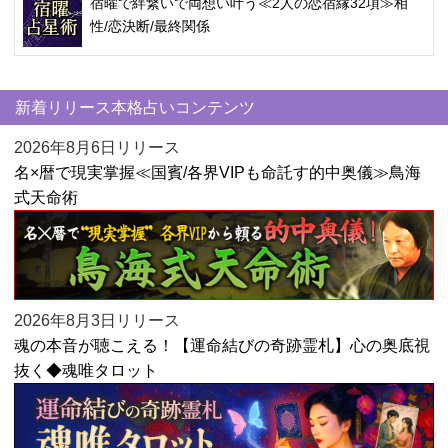
宿曜で絆繋いで両想い叶う≪2人の恋宿縁32項≫相
性/恋決断/最終関係
新着リリース本格占いコンテンツ
2026年8月6日リリース
名×暦で現実掌握≪国賓/各界VIPも命託す的中奥儀≫鳥海
式天命術
2026年8月3日リリース
魂の本音が聴こえる！【運命結びの奇跡霊札】心の奥底視
抜く◆魂唯タロット