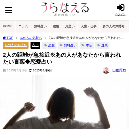
ログイン
HOME
コラム
無料占い
結婚
片思い
人生・仕事
あの人の気持ち
TOP
あの人の気持ち
2人の距離が急接近※あの人があなたから言われたい
言葉◆恋愛占い
あの人の気持ち
占い
恋愛
無料占い
本音
進展
2人の距離が急接近※あの人があなたから言われ
たい言葉◆恋愛占い
山倭厭魏
2025年9月16日
2025年9月9日