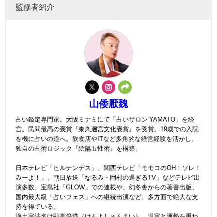
監修者紹介
山倭厭魏
占い鑑定専門家。大阪ミナミにて「占いサロン YAMATO」を経
営。民間最高の褒賞『東久邇宮文化褒賞』を受賞。19歳での入院
を機に占いの道へ。飲食店やITなど多角的な経営経験を活かし、
独自の占術ロジック『陰陽五性術』を構築。
日本テレビ「ヒルナンデス」、関西テレビ「モモコのOH！ソレ！
みーよ！」、朝日放送「なるみ・岡村の過ぎるTV」などテレビ出
演多数。宝島社「GLOW」での連載や、幻冬舎からの著書出版、
国内最大級「占いフェス」への継続出演など、多方面で絶大な支
持を得ている。
浄土宗法名は顕誉俊瑛（けんよしゅんえい）。現実と運勢を重ね