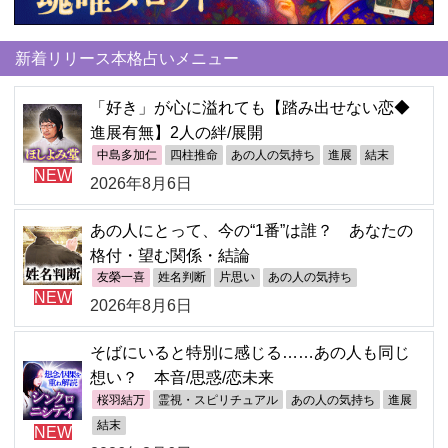
新着リリース本格占いメニュー
「好き」が心に溢れても【踏み出せない恋◆
進展有無】2人の絆/展開
中島多加仁
四柱推命
あの人の気持ち
進展
結末
NEW
2026年8月6日
あの人にとって、今の“1番”は誰？ あなたの
格付・望む関係・結論
友榮一喜
姓名判断
片思い
あの人の気持ち
NEW
2026年8月6日
そばにいると特別に感じる……あの人も同じ
想い？ 本音/思惑/恋未来
桜羽結万
霊視・スピリチュアル
あの人の気持ち
進展
結末
NEW