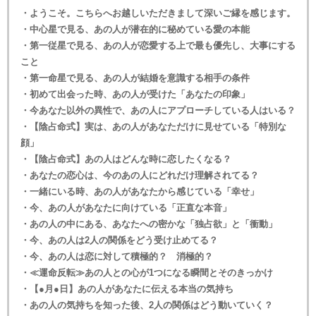
・ようこそ。こちらへお越しいただきまして深いご縁を感じます。
・中心星で見る、あの人が潜在的に秘めている愛の本能
・第一従星で見る、あの人が恋愛する上で最も優先し、大事にする
こと
・第一命星で見る、あの人が結婚を意識する相手の条件
・初めて出会った時、あの人が受けた「あなたの印象」
・今あなた以外の異性で、あの人にアプローチしている人はいる？
・【陰占命式】実は、あの人があなただけに見せている「特別な
顔」
・【陰占命式】あの人はどんな時に恋したくなる？
・あなたの恋心は、今のあの人にどれだけ理解されてる？
・一緒にいる時、あの人があなたから感じている「幸せ」
・今、あの人があなたに向けている「正直な本音」
・あの人の中にある、あなたへの密かな「独占欲」と「衝動」
・今、あの人は2人の関係をどう受け止めてる？
・今、あの人は恋に対して積極的？ 消極的？
・≪運命反転≫あの人との心が1つになる瞬間とそのきっかけ
・【●月●日】あの人があなたに伝える本当の気持ち
・あの人の気持ちを知った後、2人の関係はどう動いていく？