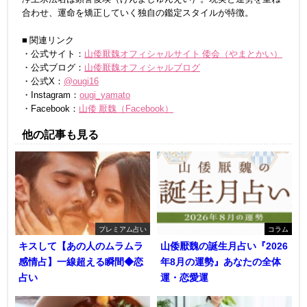
合わせ、運命を矯正していく独自の鑑定スタイルが特徴。
■ 関連リンク
・公式サイト：
山倭厭魏オフィシャルサイト 倭会（やまとかい）
・公式ブログ：
山倭厭魏オフィシャルブログ
・公式X：
@ougi16
・Instagram：
ougi_yamato
・Facebook：
山倭 厭魏（Facebook）
他の記事も見る
プレミアム占い
コラム
キスして【あの人のムラムラ
山倭厭魏の誕生月占い『2026
感情占】一線超える瞬間◆恋
年8月の運勢』あなたの全体
占い
運・恋愛運