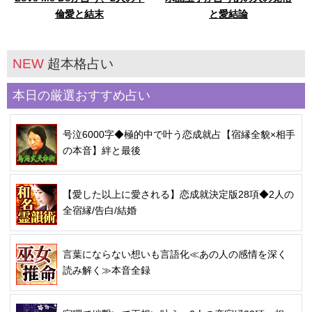
倫愛と結末
と愛結論
NEW
超本格占い
本日の厳選おすすめ占い
号泣6000字◆極的中で叶う恋成就占【宿縁全貌×相手
の本音】絆と最後
【愛した以上に愛される】恋成就決定版28項◆2人の
全宿縁/告白/結婚
言葉にならない想いも言語化≪あの人の感情を深く
読み解く≫本音全録