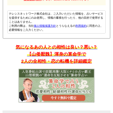
テレシスネットワーク株式会社は、ご入力いただいた情報を、占いサービス
を提供するためにのみ使用し、情報の蓄積を行ったり、他の目的で使用する
ことはありません。
ご利用の際は、当社
個人情報保護方針
とうらなえるの
利用規約
に同意の上、
必要情報をご入力ください。
気になるあの人との相性は良い？悪い？
【山倭厭魏】渾身の算命学で
2人の全相性・恋の転機を詳細鑑定