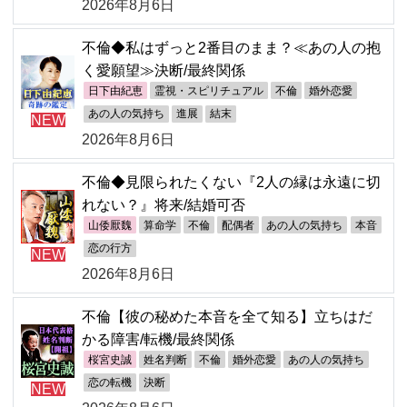
2026年8月6日
不倫◆私はずっと2番目のまま？≪あの人の抱
く愛願望≫決断/最終関係
日下由紀恵
霊視・スピリチュアル
不倫
婚外恋愛
あの人の気持ち
進展
結末
NEW
2026年8月6日
不倫◆見限られたくない『2人の縁は永遠に切
れない？』将来/結婚可否
山倭厭魏
算命学
不倫
配偶者
あの人の気持ち
本音
恋の行方
NEW
2026年8月6日
不倫【彼の秘めた本音を全て知る】立ちはだ
かる障害/転機/最終関係
桜宮史誠
姓名判断
不倫
婚外恋愛
あの人の気持ち
恋の転機
決断
NEW