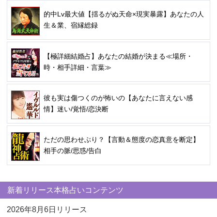
的中Lv最大値【揺るがぬ天命×現実暴露】あなたの人
生＆業、宿縁総録
【極詳細結婚占】あなたの結婚が決まる≪場所・
時・相手詳細・言葉≫
彼も実は傷つくのが怖いの【あなたに言えない感
情】迷い/覚悟/恋決断
ただの思わせぶり？【言動＆態度の恋真意を断定】
相手の脈/思惑/告白
新着リリース本格占いコンテンツ
2026年8月6日リリース