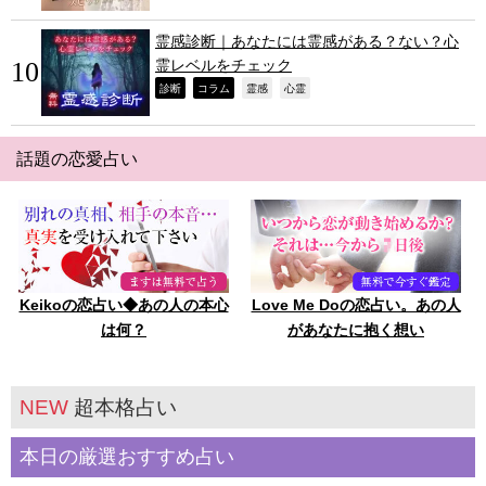
霊感診断｜あなたには霊感がある？ない？心
霊レベルをチェック
,
,
,
,
診断
コラム
霊感
心霊
話題の恋愛占い
Keikoの恋占い◆あの人の本心
Love Me Doの恋占い。あの人
は何？
があなたに抱く想い
NEW
超本格占い
本日の厳選おすすめ占い