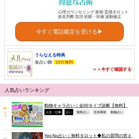
心理カウンセリング 家相 霊感タロット
姓名判断 気功 祈願・祈祷 波動修正
今すぐ電話鑑定を受ける▶
うらなえる特典
全占い師
10分無料
＞＞今すぐ確認する
人気占いランキング
動物キャラ占い｜全60タイプ診断【無料】
,
,
,
,
,
人生・仕事
占い
無料占い
弦本將裕
動物占い
Yes No占い｜無料タロット◆私の質問の答え