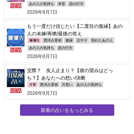
あの人の気持ち
本音
恋の行方
NEW
2026年8月7日
もう一度だけ信じたい【二度目の復縁】あの
人の未練/再燃/最後の答え
彌彌告
西洋占星術
復縁
元サヤ
別れたあの人
あの人の気持ち
恋の行方
NEW
2026年8月7日
交際？ 友人止まり？【彼の望みはどっ
ち？】あなたへの想い/決断
月華
西洋占星術
片思い
あの人の気持ち
NEW
2026年8月7日
新着の占いをもっとみる