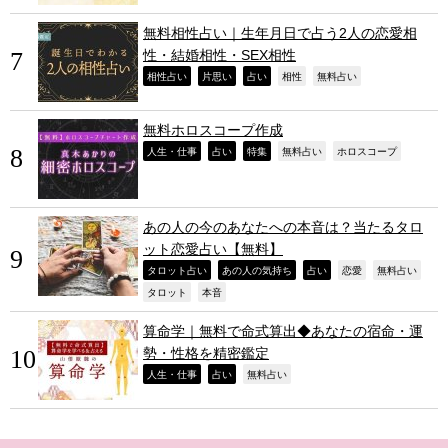
無料相性占い｜生年月日で占う2人の恋愛相
性・結婚相性・SEX相性
,
,
,
,
,
相性占い
片思い
占い
相性
無料占い
無料ホロスコープ作成
,
,
,
,
,
人生・仕事
占い
特集
無料占い
ホロスコープ
あの人の今のあなたへの本音は？当たるタロ
ット恋愛占い【無料】
,
,
,
,
,
タロット占い
あの人の気持ち
占い
恋愛
無料占い
,
,
タロット
本音
算命学｜無料で命式算出◆あなたの宿命・運
勢・性格を精密鑑定
,
,
,
人生・仕事
占い
無料占い