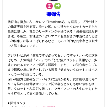
彌彌告
代官山を拠点に占いサロン「kotodama処」を経営し、2万件以上
の鑑定実績を誇る実力派占い師。幼少期からタロットカードと占
星術に親しみ、独自のリーディング手法である「彌彌告式読み解
き法」を確立。女性誌の「占いマニアお墨付きの本当に当たる占
い師特集」に取り上げられるなど、その圧倒的な的中率と信頼性
で人気を集めている。
フジテレビ系列『突然ですが占ってもいいですか？』への出演を
はじめ、人気雑誌『ViVi』での「びび猫タロット」展開など、多
岐にわたるメディアで幅広く活躍中。また、占い初心者からプロ
まで幅広い層に支持されている著書『覚えないタロット』はベス
トセラーを記録している。
深い洞察力と的確なアドバイスに定評があり、代官山や恵比寿エ
リアを訪れる経営者やメディア関係者などからも厚い信頼を獲
得。タロットと占星術を通じて、クライアントの人生に光をもた
らす存在として高く評価されている。
■ 関連リンク