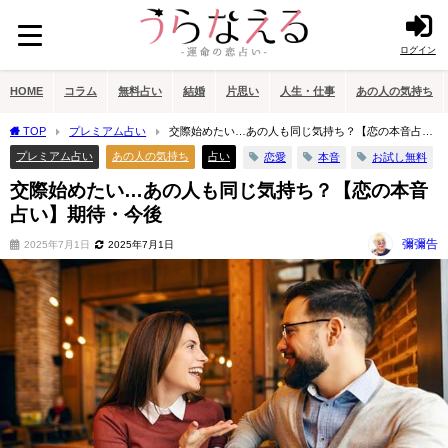
ログイン
HOME
コラム
無料占い
結婚
片思い
人生・仕事
あの人の気持ち
TOP
プレミアム占い
交際始めたい…あの人も同じ気持ち？【恋の本音占
い】期待・今後
プレミアム占い
あの人の気持ち
占い
恋愛
本音
お試し無料
交際始めたい…あの人も同じ気持ち？【恋の本音
占い】期待・今後
彌彌告
2025年7月1日
2025年7月1日