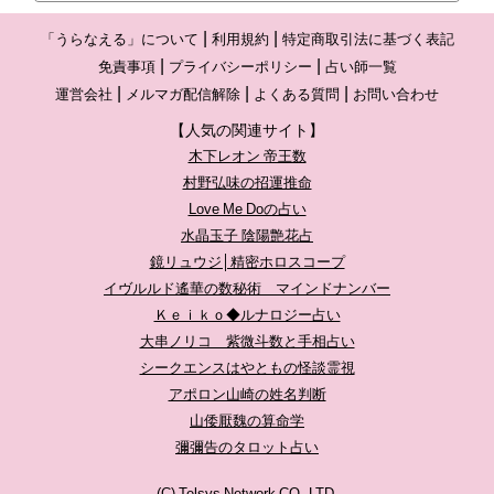
「うらなえる」について
利用規約
特定商取引法に基づく表記
免責事項
プライバシーポリシー
占い師一覧
運営会社
メルマガ配信解除
よくある質問
お問い合わせ
【人気の関連サイト】
木下レオン 帝王数
村野弘味の招運推命
Love Me Doの占い
水晶玉子 陰陽艶花占
鏡リュウジ│精密ホロスコープ
イヴルルド遙華の数秘術 マインドナンバー
Ｋｅｉｋｏ◆ルナロジー占い
大串ノリコ 紫微斗数と手相占い
シークエンスはやともの怪談霊視
アポロン山崎の姓名判断
山倭厭魏の算命学
彌彌告のタロット占い
(C) Telsys Network CO.,LTD.