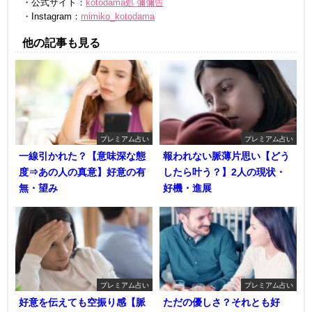
・公式サイト：
kotodama処 彌彌告
・Instagram：
mimiko_kotodama
他の記事も見る
プレミアム占い
プレミアム占い
一線引かれた？【意味深な態
報われない脈薄片思い【どう
度⇒あの人の真意】好意の有
したら叶う？】2人の現状・
無・望み
好機・進展
プレミアム占い
プレミアム占い
好意を伝えても空振り感【脈
ただの優しさ？それとも好