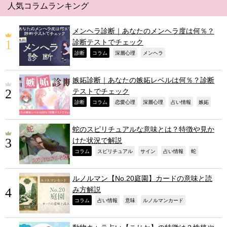
人気コラムランキング
メンヘラ診断｜あなたのメンヘラ度は何％？
診断テストでチェック
,
,
,
,
診断
コラム
深層心理
メンヘラ
嫉妬診断｜あなたの嫉妬レベルは何％？診断
テストでチェック
,
,
,
,
,
,
診断
コラム
恋愛心理
深層心理
占い情報
嫉妬
蛇のスピリチュアルな意味とは？特徴や見か
けた状況で解説
,
,
,
,
,
コラム
スピリチュアル
サイン
占い情報
蛇
ルノルマン【No.20庭園】カードの意味と読
み方解説
,
,
,
,
コラム
占い情報
意味
ルノルマンカード