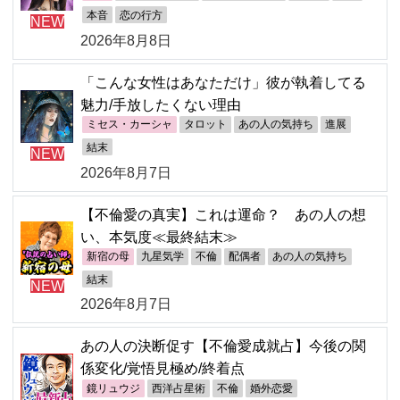
本音
恋の行方
NEW
2026年8月8日
「こんな女性はあなただけ」彼が執着してる
魅力/手放したくない理由
ミセス・カーシャ
タロット
あの人の気持ち
進展
結末
NEW
2026年8月7日
【不倫愛の真実】これは運命？ あの人の想
い、本気度≪最終結末≫
新宿の母
九星気学
不倫
配偶者
あの人の気持ち
結末
NEW
2026年8月7日
あの人の決断促す【不倫愛成就占】今後の関
係変化/覚悟見極め/終着点
鏡リュウジ
西洋占星術
不倫
婚外恋愛