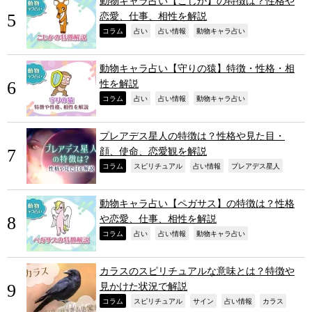
動物キャラ占い【こじか】の特徴は？性格や
恋愛、仕事、相性を解説
,
,
,
,
コラム
占い
占い情報
動物キャラ占い
動物キャラ占い【守りの猿】特徴・性格・相
性を解説
,
,
,
,
コラム
占い
占い情報
動物キャラ占い
プレアデス星人の特徴は？性格や見た目・
顔、使命、恋愛観を解説
,
,
,
,
コラム
スピリチュアル
占い情報
プレアデス星人
動物キャラ占い【ペガサス】の特徴は？性格
や恋愛、仕事、相性を解説
,
,
,
,
コラム
占い
占い情報
動物キャラ占い
カラスのスピリチュアルな意味とは？特徴や
見かけた状況で解説
,
,
,
,
,
コラム
スピリチュアル
サイン
占い情報
カラス