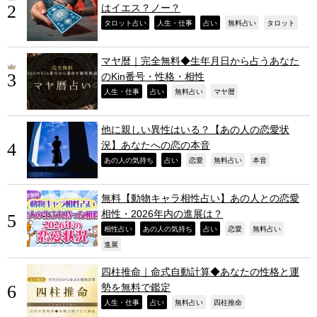
はイエス？ノー？
,
,
,
,
,
タロット占い
人生・仕事
占い
無料占い
タロット
マヤ暦｜完全無料◆生年月日から占うあなた
のKin番号・性格・相性
,
,
,
,
人生・仕事
占い
無料占い
マヤ暦
他に親しい異性はいる？【あの人の恋愛状
況】あなたへの恋の本音
,
,
,
,
,
あの人の気持ち
占い
恋愛
無料占い
本音
無料【動物キャラ相性占い】あの人との恋愛
相性・2026年内の進展は？
,
,
,
,
,
相性占い
あの人の気持ち
占い
恋愛
無料占い
,
進展
四柱推命｜命式自動計算◆あなたの性格と運
勢を無料で鑑定
,
,
,
,
人生・仕事
占い
無料占い
四柱推命