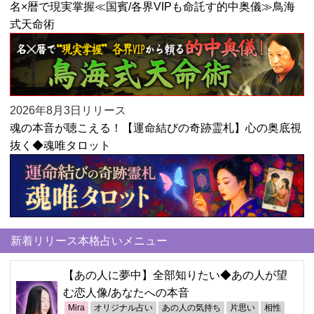
名×暦で現実掌握≪国賓/各界VIPも命託す的中奥儀≫鳥海
式天命術
2026年8月3日リリース
魂の本音が聴こえる！【運命結びの奇跡霊札】心の奥底視
抜く◆魂唯タロット
新着リリース本格占いメニュー
【あの人に夢中】全部知りたい◆あの人が望
む恋人像/あなたへの本音
Mira
オリジナル占い
あの人の気持ち
片思い
相性