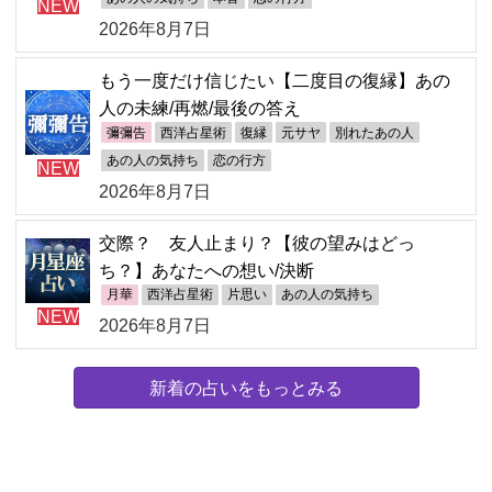
NEW
2026年8月7日
もう一度だけ信じたい【二度目の復縁】あの
人の未練/再燃/最後の答え
彌彌告
西洋占星術
復縁
元サヤ
別れたあの人
あの人の気持ち
恋の行方
NEW
2026年8月7日
交際？ 友人止まり？【彼の望みはどっ
ち？】あなたへの想い/決断
月華
西洋占星術
片思い
あの人の気持ち
NEW
2026年8月7日
新着の占いをもっとみる