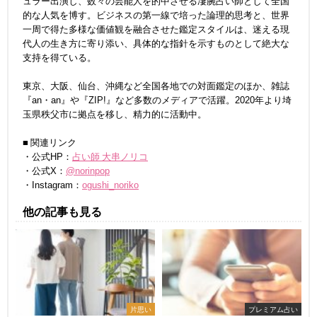
ュラー出演し、数々の芸能人を的中させる凄腕占い師として全国
的な人気を博す。ビジネスの第一線で培った論理的思考と、世界
一周で得た多様な価値観を融合させた鑑定スタイルは、迷える現
代人の生き方に寄り添い、具体的な指針を示すものとして絶大な
支持を得ている。
東京、大阪、仙台、沖縄など全国各地での対面鑑定のほか、雑誌
『an・an』や『ZIP!』など多数のメディアで活躍。2020年より埼
玉県秩父市に拠点を移し、精力的に活動中。
■ 関連リンク
・公式HP：
占い師 大串ノリコ
・公式X：
@norinpop
・Instagram：
ogushi_noriko
他の記事も見る
片思い
プレミアム占い