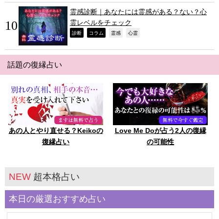
霊感診断｜あなたには霊感がある？ない？心
霊レベルをチェック
,
,
,
,
診断
コラム
霊感
心霊
話題の復縁占い
あの人とやり直せる？Keikoの
Love Me Doが占う2人の復縁
復縁占い
の可能性
NEW
超本格占い
本日の厳選おすすめ占い