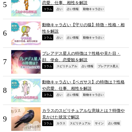
恋愛、仕事、相性を解説
,
,
,
,
コラム
占い
占い情報
動物キャラ占い
動物キャラ占い【守りの猿】特徴・性格・相
性を解説
,
,
,
,
コラム
占い
占い情報
動物キャラ占い
プレアデス星人の特徴は？性格や見た目・
顔、使命、恋愛観を解説
,
,
,
,
コラム
スピリチュアル
占い情報
プレアデス星人
動物キャラ占い【ペガサス】の特徴は？性格
や恋愛、仕事、相性を解説
,
,
,
,
コラム
占い
占い情報
動物キャラ占い
カラスのスピリチュアルな意味とは？特徴や
見かけた状況で解説
,
,
,
,
,
コラム
カラス
スピリチュアル
サイン
占い情報