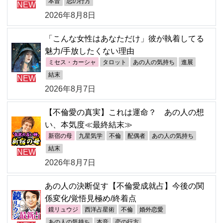
本音
恋の行方
NEW
2026年8月8日
「こんな女性はあなただけ」彼が執着してる
魅力/手放したくない理由
ミセス・カーシャ
タロット
あの人の気持ち
進展
結末
NEW
2026年8月7日
【不倫愛の真実】これは運命？ あの人の想
い、本気度≪最終結末≫
新宿の母
九星気学
不倫
配偶者
あの人の気持ち
結末
NEW
2026年8月7日
あの人の決断促す【不倫愛成就占】今後の関
係変化/覚悟見極め/終着点
鏡リュウジ
西洋占星術
不倫
婚外恋愛
あの人の気持ち
本音
恋の行方