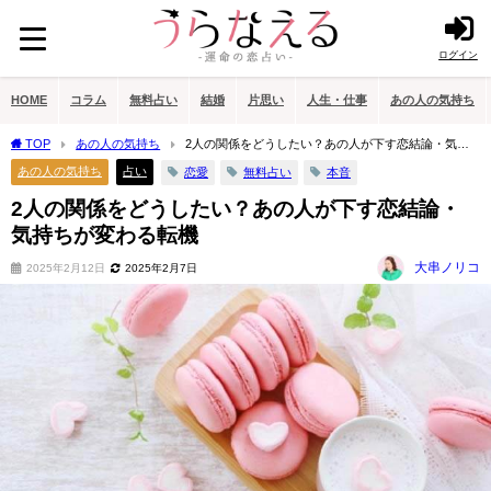
ログイン
HOME
コラム
無料占い
結婚
片思い
人生・仕事
あの人の気持ち
TOP
あの人の気持ち
2人の関係をどうしたい？あの人が下す恋結論・気持
ちが変わる転機
あの人の気持ち
占い
恋愛
無料占い
本音
2人の関係をどうしたい？あの人が下す恋結論・
気持ちが変わる転機
大串ノリコ
2025年2月12日
2025年2月7日