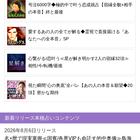
号泣6000字◆極的中で叶う恋成就占【宿縁全貌×相手
の本音】絆と最後
愛するあの人の全てが解る◆霊視で直接届ける『あ
なたへの全本音』SP
心繋がる/恋叶う≪星が解き明かす2人の宿縁32項≫
相性/今/転機/最後
視た瞬間“心の奥底”全バレ【あの人の本音＆願望◆20
項】密かな期待
新着リリース本格占いコンテンツ
2026年8月6日リリース
名×暦で現実掌握≪国賓/各界VIPも命託す的中奥儀≫鳥海