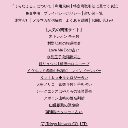
「うらなえる」について
利用規約
特定商取引法に基づく表記
免責事項
プライバシーポリシー
占い師一覧
運営会社
メルマガ配信解除
よくある質問
お問い合わせ
【人気の関連サイト】
木下レオン 帝王数
村野弘味の招運推命
Love Me Doの占い
水晶玉子 陰陽艶花占
鏡リュウジ│精密ホロスコープ
イヴルルド遙華の数秘術 マインドナンバー
Ｋｅｉｋｏ◆ルナロジー占い
大串ノリコ 紫微斗数と手相占い
シークエンスはやともの怪談霊視
アポロン山崎の姓名判断
山倭厭魏の算命学
彌彌告のタロット占い
(C) Telsys Network CO.,LTD.