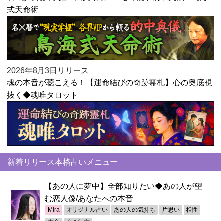
式天命術
2026年8月3日リリース
魂の本音が聴こえる！【運命結びの奇跡霊札】心の奥底視
抜く◆魂唯タロット
新着リリース本格占いメニュー
【あの人に夢中】全部知りたい◆あの人が望
む恋人像/あなたへの本音
Mira
オリジナル占い
あの人の気持ち
片思い
相性