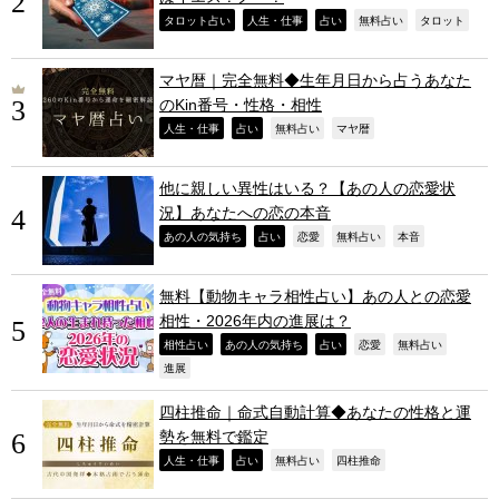
,
,
,
,
,
タロット占い
人生・仕事
占い
無料占い
タロット
マヤ暦｜完全無料◆生年月日から占うあなた
のKin番号・性格・相性
,
,
,
,
人生・仕事
占い
無料占い
マヤ暦
他に親しい異性はいる？【あの人の恋愛状
況】あなたへの恋の本音
,
,
,
,
,
あの人の気持ち
占い
恋愛
無料占い
本音
無料【動物キャラ相性占い】あの人との恋愛
相性・2026年内の進展は？
,
,
,
,
,
相性占い
あの人の気持ち
占い
恋愛
無料占い
,
進展
四柱推命｜命式自動計算◆あなたの性格と運
勢を無料で鑑定
,
,
,
,
人生・仕事
占い
無料占い
四柱推命