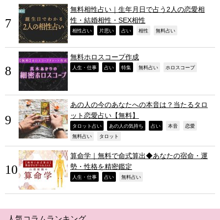
無料相性占い｜生年月日で占う2人の恋愛相
性・結婚相性・SEX相性
,
,
,
,
,
相性占い
片思い
占い
相性
無料占い
無料ホロスコープ作成
,
,
,
,
,
人生・仕事
占い
特集
無料占い
ホロスコープ
あの人の今のあなたへの本音は？当たるタロ
ット恋愛占い【無料】
,
,
,
,
,
タロット占い
あの人の気持ち
占い
本音
恋愛
,
,
無料占い
タロット
算命学｜無料で命式算出◆あなたの宿命・運
勢・性格を精密鑑定
,
,
,
人生・仕事
占い
無料占い
人気コラムランキング