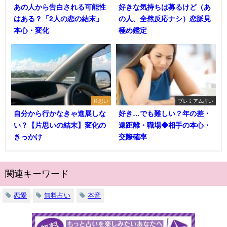
あの人から告白される可能性
好きな気持ちは募るけど（あ
はある？「2人の恋の結末」
の人、全然反応ナシ）恋脈見
本心・変化
極め鑑定
片思い
プレミアム占い
自分から行かなきゃ進展しな
好き…でも難しい？年の差・
い？【片思いの結末】変化の
遠距離・職場◆相手の本心・
きっかけ
交際確率
関連キーワード
恋愛
無料占い
本音