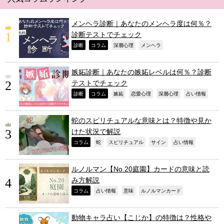
メンヘラ診断｜あなたのメンヘラ度は何％？
診断テストでチェック
,
,
,
,
診断
コラム
深層心理
メンヘラ
嫉妬診断｜あなたの嫉妬レベルは何％？診断
テストでチェック
,
,
,
,
,
,
診断
コラム
嫉妬
恋愛心理
深層心理
占い情報
蛇のスピリチュアルな意味とは？特徴や見か
けた状況で解説
,
,
,
,
,
コラム
蛇
スピリチュアル
サイン
占い情報
ルノルマン【No.20庭園】カードの意味と読
み方解説
,
,
,
,
コラム
占い情報
意味
ルノルマンカード
動物キャラ占い【こじか】の特徴は？性格や