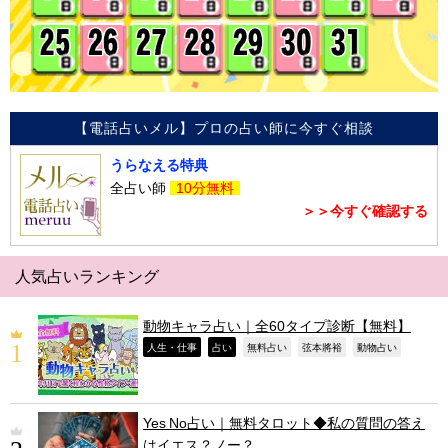
【電話占いメル】プロの占い師に今すぐ相談
うらなえる特典
全占い師
10分無料
＞＞今すぐ確認する
人気占いランキング
動物キャラ占い｜全60タイプ診断【無料】
,
,
,
,
,
人生・仕事
占い
無料占い
弦本將裕
動物占い
Yes No占い｜無料タロット◆私の質問の答え
はイエス？ノー？