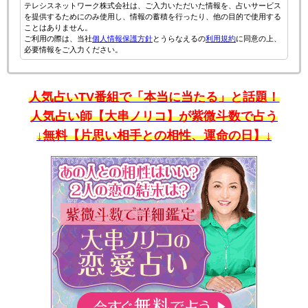
テレシスネットワーク株式会社は、ご入力いただいた情報を、占いサービス
を提供するためにのみ使用し、情報の蓄積を行ったり、他の目的で使用する
ことはありません。
ご利用の際は、当社
個人情報保護方針
とうらなえるの
利用規約
に同意の上、
必要情報をご入力ください。
人気占いTV番組で「本当に当たる」と話題！
人気占い師【大串ノリコ】が紫微斗数で占う
↓無料【片思い相手との相性、運命の日】↓