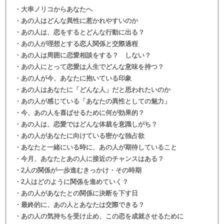
・大串ノリコからあなたへ
・あの人はどんな異性に惹かれやすいのか
・あの人は、恋をするとどんな行動に出る？
・あの人が理想とする恋人関係と交際過程
・あの人は周囲に恋愛相談をする？ しない？
・あの人にとって恋愛は人生でどんな意味を持つ？
・あの人が今、あなたに抱いている印象
・あの人はあなたに「どんな人」だと思われたいのか
・あの人が感じている「あなたの異性としての魅力」
・今、あの人を喜ばせるために何が効果的？
・あの人は、恋愛ではどんな体裁を意識しがち？
・あの人があなたに向けている密かな独占欲
・あなたと一緒にいる時に、あの人が期待していること
・今月、あなたとあの人に接近のチャンスはある？
・2人の関係が一歩進むきっかけ・その時期
・2人はどのように関係を進めていく？
・あの人があなたとの関係に決断を下す日
・最終的に、あの人とあなたは交際できる？
・あの人の気持ちを受け止め、この恋を成就させるために