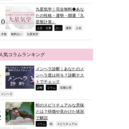
九星気学｜完全無料◆あな
たの性格・運勢・開運『九
星盤計算』
,
,
,
,
人生・仕事
占い
運勢
人生
,
,
,
才能
無料占い
九星気学
人気コラムランキング
メンヘラ診断｜あなたのメ
ンヘラ度は何％？診断テス
トでチェック
,
,
,
診断
コラム
深層心理
,
メンヘラ
蛇のスピリチュアルな意味
とは？特徴や見かけた状況
で解説
,
,
,
コラム
蛇
スピリチュアル