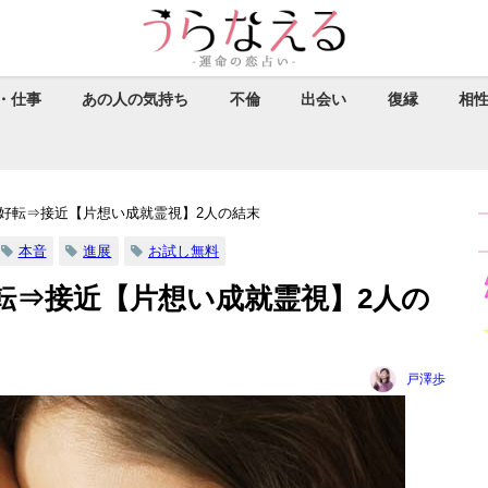
・仕事
あの人の気持ち
不倫
出会い
復縁
相
好転⇒接近【片想い成就霊視】2人の結末
本音
進展
お試し無料
転⇒接近【片想い成就霊視】2人の
戸澤歩