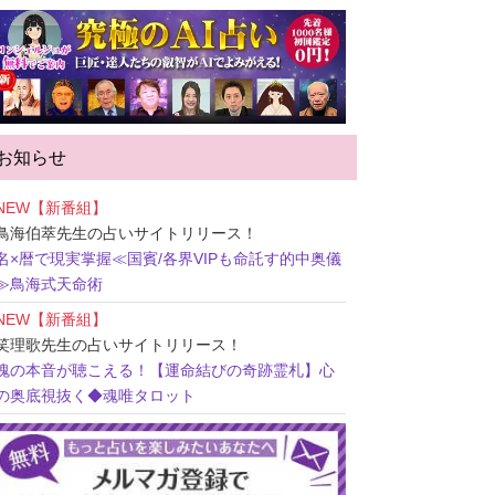
お知らせ
NEW【新番組】
鳥海伯萃先生
の占いサイトリリース！
名×暦で現実掌握≪国賓/各界VIPも命託す的中奥儀
≫鳥海式天命術
NEW【新番組】
笑理歌先生
の占いサイトリリース！
魂の本音が聴こえる！【運命結びの奇跡霊札】心
の奥底視抜く◆魂唯タロット