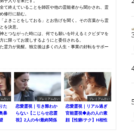
弟子入りを果たす。
全て終えていることを師匠や他の霊能者から聞かされ、霊
め修行に励む。
「よきことをしておる」とお告げを聞く。その言葉から霊
とを決意。
神とつながった時には、何でも願いを叶えるミクビダマを
方に限ってお渡しするようにと委任される。
た霊力が覚醒。独立後は多くの人生・事業の好転をサポー
アム占い
プレミアム占い
プレミアム占い
りた
恋愛霊視｜引き際わか
恋愛霊視｜リアル過ぎ
奥暴
らない【こじらせ恋霊
官能霊視◆あの人の素
望
視】2人の今/最終関係
顔【性癖/テク】H相性