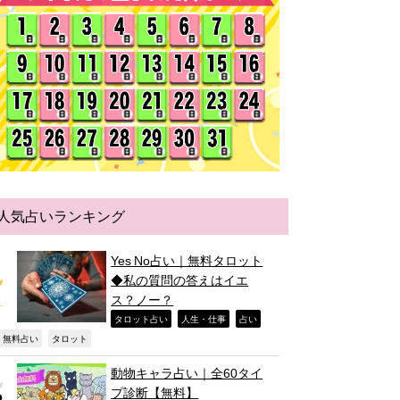
人気占いランキング
Yes No占い｜無料タロット
◆私の質問の答えはイエ
ス？ノー？
,
,
,
タロット占い
人生・仕事
占い
,
,
無料占い
タロット
動物キャラ占い｜全60タイ
プ診断【無料】