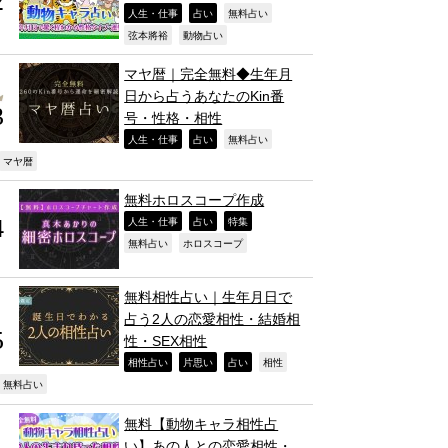
,
,
,
人生・仕事
占い
無料占い
,
,
弦本將裕
動物占い
マヤ暦｜完全無料◆生年月
日から占うあなたのKin番
号・性格・相性
,
,
,
人生・仕事
占い
無料占い
,
マヤ暦
無料ホロスコープ作成
,
,
,
人生・仕事
占い
特集
,
,
無料占い
ホロスコープ
無料相性占い｜生年月日で
占う2人の恋愛相性・結婚相
性・SEX相性
,
,
,
,
相性占い
片思い
占い
相性
,
無料占い
無料【動物キャラ相性占
い】あの人との恋愛相性・