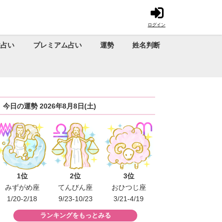
ログイン
性占い
プレミアム占い
運勢
姓名判断
今日の運勢 2026年8月8日(土)
1位
2位
3位
みずがめ座
てんびん座
おひつじ座
1/20-2/18
9/23-10/23
3/21-4/19
ランキングをもっとみる