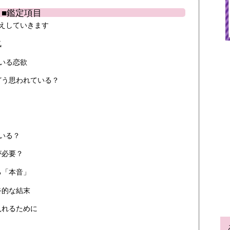
■鑑定項目
えしていきます
気
いる恋欲
どう思われている？
いる？
が必要？
る「本音」
終的な結末
入れるために