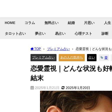
HOME
コラム
無料占い
結婚
片思い
人生
タロット占い
夢占い
易占い
心理テスト
診断
TOP
プレミアム占い
恋愛霊視｜どんな状況も
プレミアム占い
あの人の気持ち
占い
愛
恋愛霊視｜どんな状況も好
結末
2025年1月21日
2025年1月20日