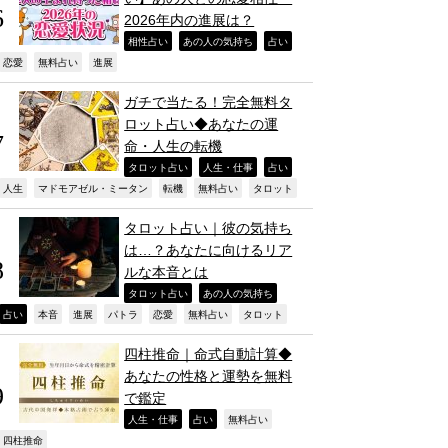
2026年内の進展は？
,
,
,
相性占い
あの人の気持ち
占い
,
,
,
恋愛
無料占い
進展
ガチで当たる！完全無料タ
ロット占い◆あなたの運
命・人生の転機
,
,
,
タロット占い
人生・仕事
占い
,
,
,
,
,
人生
マドモアゼル・ミータン
転機
無料占い
タロット
タロット占い｜彼の気持ち
は…？あなたに向けるリア
ルな本音とは
,
,
タロット占い
あの人の気持ち
,
,
,
,
,
,
,
占い
本音
進展
パトラ
恋愛
無料占い
タロット
四柱推命｜命式自動計算◆
あなたの性格と運勢を無料
で鑑定
,
,
,
人生・仕事
占い
無料占い
,
四柱推命