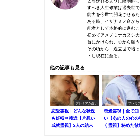
と導かれるように陰陽師に
すべき人生修業は過去世で
能力を今世で開花させるた
ある時、イザナミノ命から
能者として本格的に進むこ
初めてアメノミナカヌシ大
首にかけられ、心から願う
その頃から、過去世で培っ
トし現在に至る。
他の記事も見る
プレミアム占い
プレミ
恋愛霊視｜どんな状況
恋愛霊視｜全て知
も好転⇒接近【片想い
い【あの人の心の
成就霊視】2人の結末
く霊視】秘めた欲