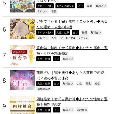
タロット占い
,
,
,
,
,
タロット占い
あの人の気持ち
占い
恋愛
無料占い
,
,
タロット
本音
ガチで当たる！完全無料タロット占い◆あな
たの運命・人生の転機
,
,
,
,
,
タロット占い
人生・仕事
占い
転機
無料占い
,
,
,
タロット
人生
マドモアゼル・ミータン
算命学｜無料で命式算出◆あなたの宿命・運
勢・性格を精密鑑定
,
,
,
人生・仕事
占い
無料占い
前世占い｜完全無料◆あなたの前世での姿
は？魂の本質と使命
,
,
,
,
,
,
人生・仕事
占い
無料占い
人生
前世
性格
,
前世の記憶
四柱推命｜命式自動計算◆あなたの性格と運
勢を無料で鑑定
,
,
,
,
人生・仕事
占い
無料占い
四柱推命