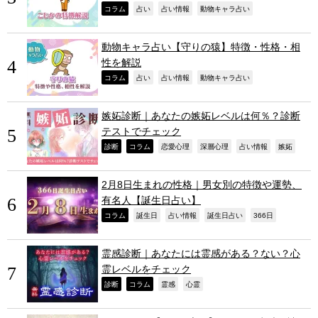
,
,
,
,
コラム
占い
占い情報
動物キャラ占い
動物キャラ占い【守りの猿】特徴・性格・相
性を解説
,
,
,
,
コラム
占い
占い情報
動物キャラ占い
嫉妬診断｜あなたの嫉妬レベルは何％？診断
テストでチェック
,
,
,
,
,
,
診断
コラム
恋愛心理
深層心理
占い情報
嫉妬
2月8日生まれの性格｜男女別の特徴や運勢、
有名人【誕生日占い】
,
,
,
,
,
コラム
誕生日
占い情報
誕生日占い
366日
霊感診断｜あなたには霊感がある？ない？心
霊レベルをチェック
,
,
,
,
診断
コラム
霊感
心霊