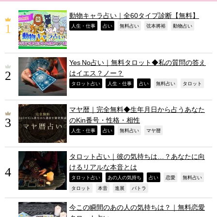
動物キャラ占い｜全60タイプ診断【無料】
,
,
,
,
,
人生・仕事
占い
無料占い
弦本將裕
動物占い
Yes No占い｜無料タロット◆私の質問の答え
はイエス？ノー？
,
,
,
,
,
タロット占い
人生・仕事
占い
無料占い
タロット
マヤ暦｜完全無料◆生年月日から占うあなた
のKin番号・性格・相性
,
,
,
,
人生・仕事
占い
無料占い
マヤ暦
タロット占い｜彼の気持ちは…？あなたに向
けるリアルな本音とは
,
,
,
,
,
タロット占い
あの人の気持ち
占い
恋愛
無料占い
,
,
,
,
タロット
本音
進展
パトラ
今この瞬間のあの人の気持ちは？｜無料恋愛