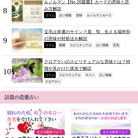
ルノルマン【No.20庭園】カードの意味と読
み方解説
,
,
,
,
コラム
占い情報
意味
ルノルマンカード
宝毛は幸運のサイン？眉、顎…生える場所別
の意味や対処法を解説
,
,
,
,
,
コラム
開運
スピリチュアル
占い情報
宝毛
クロアゲハのスピリチュアルな意味とは？特
徴や見かけた状況で解説
,
,
,
,
コラム
スピリチュアル
サイン
占い情報
,
クロアゲハ
話題の恋愛占い