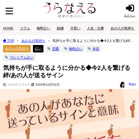
ログイン
HOME
コラム
無料占い
結婚
片思い
人生・仕事
あの人の気持ち
TOP
あの人の気持ち
気持ちが手に取るように分かる◆今2人を繋げる絆/あ
の人が送るサイン
あの人の気持ち
占い
恋愛
無料占い
本音
プレミアム占い
気持ちが手に取るように分かる◆今2人を繋げる
絆/あの人が送るサイン
Ren
2024年11月1日
2024年10月31日