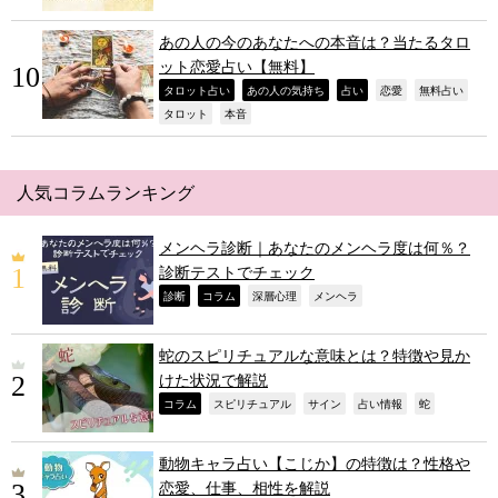
あの人の今のあなたへの本音は？当たるタロ
ット恋愛占い【無料】
,
,
,
,
,
タロット占い
あの人の気持ち
占い
恋愛
無料占い
,
,
タロット
本音
人気コラムランキング
メンヘラ診断｜あなたのメンヘラ度は何％？
診断テストでチェック
,
,
,
,
診断
コラム
深層心理
メンヘラ
蛇のスピリチュアルな意味とは？特徴や見か
けた状況で解説
,
,
,
,
,
コラム
スピリチュアル
サイン
占い情報
蛇
動物キャラ占い【こじか】の特徴は？性格や
恋愛、仕事、相性を解説