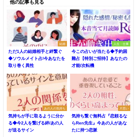
他の記事も見る
結婚
人生・仕事
ただ1人の結婚相手と絆繋ぐ
今この占いが当たる◆予約困
◆ソウルメイト占/今あなたを
難占【特別ご招待】あなたの
取り巻く異性
才能/次転機
あの人の気持ち
片思い
気持ちが手に取るように分か
気持ち繋ぐ無料占『恋頼るな
る◆今2人を繋げる絆/あの人
らRen先生』今あの人があな
が送るサイン
たに持つ恋脈