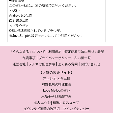
■推奨環境
この占い番組は、次の環境でご利用ください。
＜OS＞
Android 5.0以降
iOS 10.0以降
＜ブラウザ＞
OSに標準搭載されているブラウザ。
※JavaScriptの設定をオンにしてご利用ください。
「うらなえる」について
利用規約
特定商取引法に基づく表記
免責事項
プライバシーポリシー
占い師一覧
運営会社
メルマガ配信解除
よくある質問
お問い合わせ
【人気の関連サイト】
木下レオン 帝王数
村野弘味の招運推命
Love Me Doの占い
水晶玉子 陰陽艶花占
鏡リュウジ│精密ホロスコープ
イヴルルド遙華の数秘術 マインドナンバー