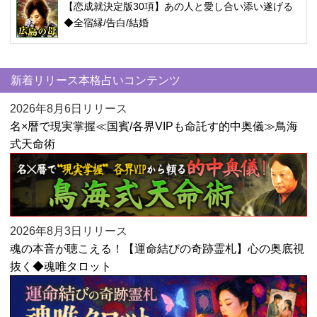
【恋成就決定版30項】あの人と愛し合い添い遂げる
◆全宿縁/告白/結婚
新着リリース本格占いコンテンツ
2026年8月6日リリース
名×暦で現実掌握≪国賓/各界VIPも命託す的中奥儀≫鳥海
式天命術
2026年8月3日リリース
魂の本音が聴こえる！【運命結びの奇跡霊札】心の奥底視
抜く◆魂唯タロット