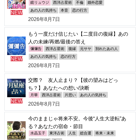
鏡リュウジ
西洋占星術
不倫
婚外恋愛
あの人の気持ち
本音
恋の行方
NEW
2026年8月7日
もう一度だけ信じたい【二度目の復縁】あの
人の未練/再燃/最後の答え
彌彌告
西洋占星術
復縁
元サヤ
別れたあの人
あの人の気持ち
恋の行方
NEW
2026年8月7日
交際？ 友人止まり？【彼の望みはどっ
ち？】あなたへの想い/決断
月華
西洋占星術
片思い
あの人の気持ち
NEW
2026年8月7日
今のままじゃ将来不安。今後“人生大逆転”あ
る？あなたの宿命・節目
水晶玉子
東洋占術
人生
総合運
将来・未来