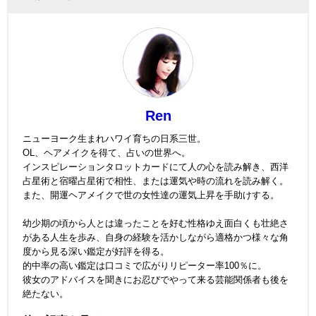
Ren
ニューヨーク生まれハワイ育ちの日系三世。
OL、ヘアメイクを得て、占いの世界へ。
インスピレーションタロットカードにて人の心を読み解き、西洋
占星術と宿曜占星術で相性、または運気や時の流れを読み解く。
また、開運ヘアメイクで世の女性達の運気上昇を手助けする。
幼少期の頃から人とは違ったことを好む性格ゆえ面白くも壮絶さ
がある人生を歩み、自身の経験を活かしながら適格かつ様々な角
度から見る深い鑑定が好評を得る。
的中率の高い鑑定は口コミで広がりリピーター率100％に。
彼女のアドバイスを聞きにお忍びでやって来る芸能関係者も後を
絶たない。