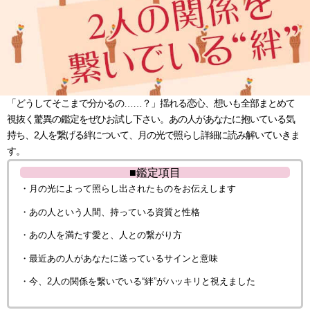
「どうしてそこまで分かるの……？」揺れる恋心、想いも全部まとめて
視抜く驚異の鑑定をぜひお試し下さい。あの人があなたに抱いている気
持ち、2人を繋げる絆について、月の光で照らし詳細に読み解いていきま
す。
■鑑定項目
・月の光によって照らし出されたものをお伝えします
・あの人という人間、持っている資質と性格
・あの人を満たす愛と、人との繋がり方
・最近あの人があなたに送っているサインと意味
・今、2人の関係を繋いでいる“絆”がハッキリと視えました