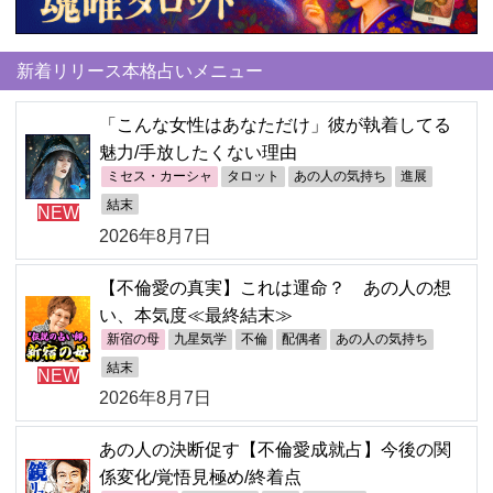
新着リリース本格占いメニュー
「こんな女性はあなただけ」彼が執着してる
魅力/手放したくない理由
ミセス・カーシャ
タロット
あの人の気持ち
進展
結末
NEW
2026年8月7日
【不倫愛の真実】これは運命？ あの人の想
い、本気度≪最終結末≫
新宿の母
九星気学
不倫
配偶者
あの人の気持ち
結末
NEW
2026年8月7日
あの人の決断促す【不倫愛成就占】今後の関
係変化/覚悟見極め/終着点