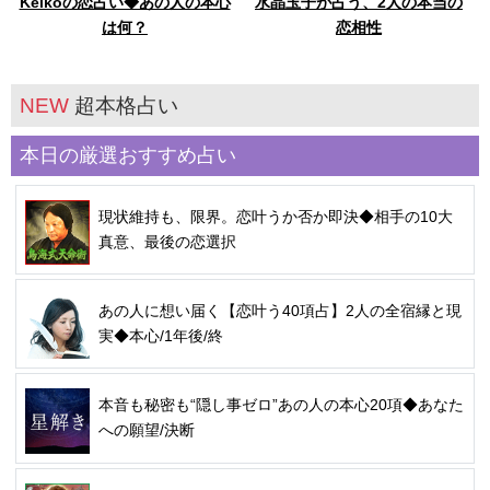
Keikoの恋占い◆あの人の本心
水晶玉子が占う、2人の本当の
は何？
恋相性
NEW
超本格占い
本日の厳選おすすめ占い
現状維持も、限界。恋叶うか否か即決◆相手の10大
真意、最後の恋選択
あの人に想い届く【恋叶う40項占】2人の全宿縁と現
実◆本心/1年後/終
本音も秘密も“隠し事ゼロ”あの人の本心20項◆あなた
への願望/決断