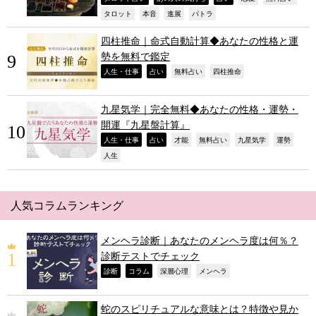
,
,
,
,
タロット
本音
進展
パトラ
四柱推命｜命式自動計算◆あなたの性格と運
勢を無料で鑑定
,
,
,
,
人生・仕事
占い
無料占い
四柱推命
九星気学｜完全無料◆あなたの性格・運勢・
開運『九星盤計算』
,
,
,
,
,
,
人生・仕事
占い
才能
無料占い
九星気学
運勢
,
人生
人気コラムランキング
メンヘラ診断｜あなたのメンヘラ度は何％？
診断テストでチェック
,
,
,
,
診断
コラム
深層心理
メンヘラ
蛇のスピリチュアルな意味とは？特徴や見か