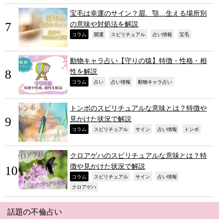
宝毛は幸運のサイン？眉、顎…生える場所別
の意味や対処法を解説
,
,
,
,
,
コラム
開運
スピリチュアル
占い情報
宝毛
動物キャラ占い【守りの猿】特徴・性格・相
性を解説
,
,
,
,
コラム
占い
占い情報
動物キャラ占い
トンボのスピリチュアルな意味とは？特徴や
見かけた状況で解説
,
,
,
,
,
コラム
スピリチュアル
サイン
占い情報
トンボ
クロアゲハのスピリチュアルな意味とは？特
徴や見かけた状況で解説
,
,
,
,
コラム
スピリチュアル
サイン
占い情報
,
クロアゲハ
話題の不倫占い