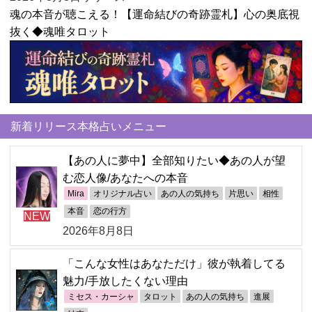
魂の本音が聴こえる！【運命結びの奇跡霊札】心の奥底視
抜く◆魂唯タロット
新着リリース本格占いメニュー
【あの人に夢中】全部知りたい◆あの人が望
む恋人像/あなたへの本音
Mira
オリジナル占い
あの人の気持ち
片思い
相性
本音
恋の行方
NEW
2026年8月8日
「こんな女性はあなただけ」彼が執着してる
魅力/手放したくない理由
ミセス・カーシャ
タロット
あの人の気持ち
進展