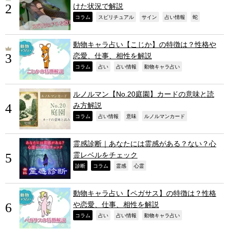
けた状況で解説
,
,
,
,
,
コラム
スピリチュアル
サイン
占い情報
蛇
動物キャラ占い【こじか】の特徴は？性格や
恋愛、仕事、相性を解説
,
,
,
,
コラム
占い
占い情報
動物キャラ占い
ルノルマン【No.20庭園】カードの意味と読
み方解説
,
,
,
,
コラム
占い情報
意味
ルノルマンカード
霊感診断｜あなたには霊感がある？ない？心
霊レベルをチェック
,
,
,
,
診断
コラム
霊感
心霊
動物キャラ占い【ペガサス】の特徴は？性格
や恋愛、仕事、相性を解説
,
,
,
,
コラム
占い
占い情報
動物キャラ占い