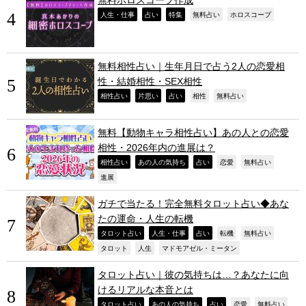
無料ホロスコープ作成
,
,
,
,
,
人生・仕事
占い
特集
無料占い
ホロスコープ
無料相性占い｜生年月日で占う2人の恋愛相
性・結婚相性・SEX相性
,
,
,
,
,
相性占い
片思い
占い
相性
無料占い
無料【動物キャラ相性占い】あの人との恋愛
相性・2026年内の進展は？
,
,
,
,
,
相性占い
あの人の気持ち
占い
恋愛
無料占い
,
進展
ガチで当たる！完全無料タロット占い◆あな
たの運命・人生の転機
,
,
,
,
,
タロット占い
人生・仕事
占い
転機
無料占い
,
,
,
タロット
人生
マドモアゼル・ミータン
タロット占い｜彼の気持ちは…？あなたに向
けるリアルな本音とは
,
,
,
,
,
タロット占い
あの人の気持ち
占い
恋愛
無料占い