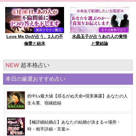
Love Me Doが占う、2人の不
水晶玉子が占うあの人の覚悟
倫愛と結末
と愛結論
NEW
超本格占い
本日の厳選おすすめ占い
的中Lv最大値【揺るがぬ天命×現実暴露】あなたの人
生＆業、宿縁総録
【極詳細結婚占】あなたの結婚が決まる≪場所・
時・相手詳細・言葉≫