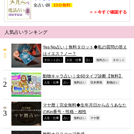
全占い師
10分無料
＞＞今すぐ確認する
人気占いランキング
Yes No占い｜無料タロット◆私の質問の答え
はイエス？ノー？
,
,
,
,
,
タロット占い
人生・仕事
占い
無料占い
タロット
動物キャラ占い｜全60タイプ診断【無料】
,
,
,
,
,
人生・仕事
占い
無料占い
弦本將裕
動物占い
マヤ暦｜完全無料◆生年月日から占うあなた
のKin番号・性格・相性
,
,
,
,
人生・仕事
占い
無料占い
マヤ暦