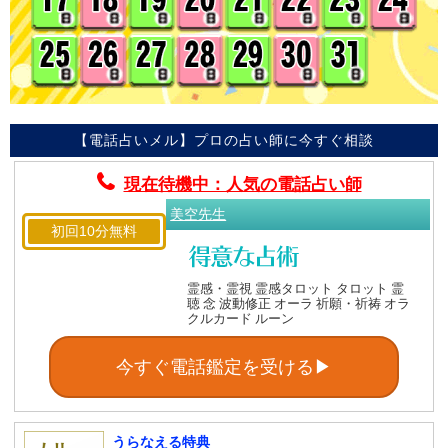
【電話占いメル】プロの占い師に今すぐ相談
現在待機中：人気の電話占い師
美空先生
初回10分無料
霊感・霊視 霊感タロット タロット 霊
聴 念 波動修正 オーラ 祈願・祈祷 オラ
クルカード ルーン
今すぐ電話鑑定を受ける▶
うらなえる特典