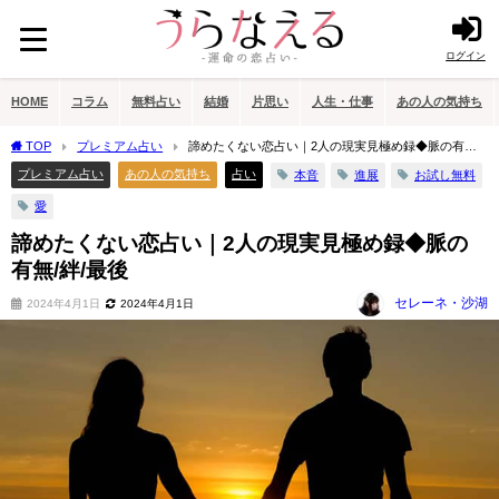
ログイン
HOME
コラム
無料占い
結婚
片思い
人生・仕事
あの人の気持ち
TOP
プレミアム占い
諦めたくない恋占い｜2人の現実見極め録◆脈の有無/
絆/最後
プレミアム占い
あの人の気持ち
占い
本音
進展
お試し無料
愛
諦めたくない恋占い｜2人の現実見極め録◆脈の
有無/絆/最後
セレーネ・沙湖
2024年4月1日
2024年4月1日