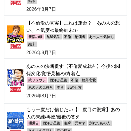
結末
NEW
2026年8月7日
【不倫愛の真実】これは運命？ あの人の想
い、本気度≪最終結末≫
新宿の母
九星気学
不倫
配偶者
あの人の気持ち
結末
NEW
2026年8月7日
あの人の決断促す【不倫愛成就占】今後の関
係変化/覚悟見極め/終着点
鏡リュウジ
西洋占星術
不倫
婚外恋愛
あの人の気持ち
本音
恋の行方
NEW
2026年8月7日
もう一度だけ信じたい【二度目の復縁】あの
人の未練/再燃/最後の答え
彌彌告
西洋占星術
復縁
元サヤ
別れたあの人
あの人の気持ち
恋の行方