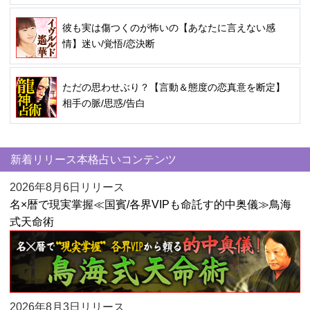
彼も実は傷つくのが怖いの【あなたに言えない感
情】迷い/覚悟/恋決断
ただの思わせぶり？【言動＆態度の恋真意を断定】
相手の脈/思惑/告白
新着リリース本格占いコンテンツ
2026年8月6日リリース
名×暦で現実掌握≪国賓/各界VIPも命託す的中奥儀≫鳥海
式天命術
2026年8月3日リリース