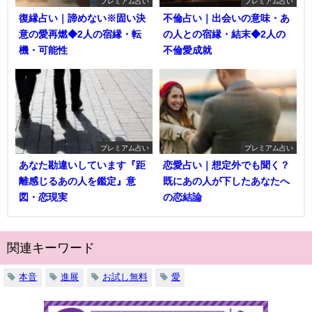
プレミアム占い
プレミアム占い
復縁占い｜諦めない※固い決
不倫占い｜出会いの意味・あ
意の愛再燃◆2人の宿縁・転
の人との宿縁・結末◆2人の
機・可能性
不倫愛成就
プレミアム占い
プレミアム占い
あなた勘違いしています『距
恋愛占い｜想定外でも聞く？
離感じるあの人を鑑定』意
既にあの人が下したあなたへ
図・恋現実
の恋結論
関連キーワード
本音
進展
お試し無料
愛