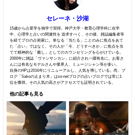
セレーネ・沙湖
15歳から占星学を独学で習得。神戸大学・教育心理学科に在学
中、心理学と占いの関連性を 追求すべく、その後、雑誌編集者等
を経てプロの占術家に。単なる「当たる」ことのみに焦点をあて
た「占い」ではなく、その人が「今、どうすべきか」に焦点を当
てて精神的な「癒し」としてのカウンセリングを心がけている。
2000年に雑誌「ヴァンサンカン」に紹介され一躍有名に。お客さ
んには有名なモデルさんや業界人、ミュージシャン等が多い。
自身のHPは2016年にリニューアルし、人気を博している。尚、ブ
ログ「Sakoの止まり木」はso-netブログの占いブログでは常に1
位を獲得。その人気の高さがアクセスでも証明されている。
他の記事も見る