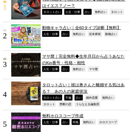
はイエス？ノー？
,
,
,
,
,
タロット占い
人生・仕事
占い
無料占い
タロット
動物キャラ占い｜全60タイプ診断【無料】
,
,
,
,
,
人生・仕事
占い
無料占い
弦本將裕
動物占い
マヤ暦｜完全無料◆生年月日から占うあなた
のKin番号・性格・相性
,
,
,
,
人生・仕事
占い
無料占い
マヤ暦
タロット占い｜彼は奥さんと離婚する気はあ
る？ あの人の家庭状況
,
,
,
,
,
タロット占い
不倫
占い
婚外恋愛
無料占い
,
,
,
タロット
禁断の恋
うらなえる編集部
無料ホロスコープ作成
,
,
,
,
,
人生・仕事
占い
特集
無料占い
ホロスコープ