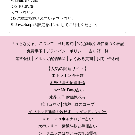
Android 5.0以降
iOS 10.0以降
＜ブラウザ＞
OSに標準搭載されているブラウザ。
※JavaScriptの設定をオンにしてご利用ください。
「うらなえる」について
利用規約
特定商取引法に基づく表記
免責事項
プライバシーポリシー
占い師一覧
運営会社
メルマガ配信解除
よくある質問
お問い合わせ
【人気の関連サイト】
木下レオン 帝王数
村野弘味の招運推命
Love Me Doの占い
水晶玉子 陰陽艶花占
鏡リュウジ│精密ホロスコープ
イヴルルド遙華の数秘術 マインドナンバー
Ｋｅｉｋｏ◆ルナロジー占い
大串ノリコ 紫微斗数と手相占い
シークエンスはやともの怪談霊視