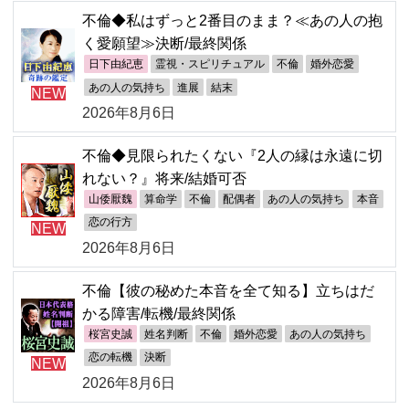
不倫◆私はずっと2番目のまま？≪あの人の抱
く愛願望≫決断/最終関係
日下由紀恵
霊視・スピリチュアル
不倫
婚外恋愛
あの人の気持ち
進展
結末
NEW
2026年8月6日
不倫◆見限られたくない『2人の縁は永遠に切
れない？』将来/結婚可否
山倭厭魏
算命学
不倫
配偶者
あの人の気持ち
本音
恋の行方
NEW
2026年8月6日
不倫【彼の秘めた本音を全て知る】立ちはだ
かる障害/転機/最終関係
桜宮史誠
姓名判断
不倫
婚外恋愛
あの人の気持ち
恋の転機
決断
NEW
2026年8月6日