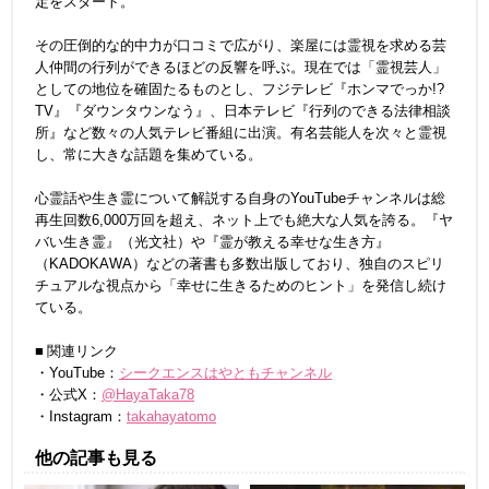
定をスタート。
その圧倒的な的中力が口コミで広がり、楽屋には霊視を求める芸
人仲間の行列ができるほどの反響を呼ぶ。現在では「霊視芸人」
としての地位を確固たるものとし、フジテレビ『ホンマでっか!?
TV』『ダウンタウンなう』、日本テレビ『行列のできる法律相談
所』など数々の人気テレビ番組に出演。有名芸能人を次々と霊視
し、常に大きな話題を集めている。
心霊話や生き霊について解説する自身のYouTubeチャンネルは総
再生回数6,000万回を超え、ネット上でも絶大な人気を誇る。『ヤ
バい生き霊』（光文社）や『霊が教える幸せな生き方』
（KADOKAWA）などの著書も多数出版しており、独自のスピリ
チュアルな視点から「幸せに生きるためのヒント」を発信し続け
ている。
■ 関連リンク
・YouTube：
シークエンスはやともチャンネル
・公式X：
@HayaTaka78
・Instagram：
takahayatomo
他の記事も見る