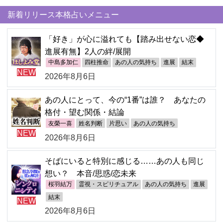
新着リリース本格占いメニュー
「好き」が心に溢れても【踏み出せない恋◆
進展有無】2人の絆/展開
中島多加仁
四柱推命
あの人の気持ち
進展
結末
NEW
2026年8月6日
あの人にとって、今の“1番”は誰？ あなたの
格付・望む関係・結論
友榮一喜
姓名判断
片思い
あの人の気持ち
NEW
2026年8月6日
そばにいると特別に感じる……あの人も同じ
想い？ 本音/思惑/恋未来
桜羽結万
霊視・スピリチュアル
あの人の気持ち
進展
結末
NEW
2026年8月6日