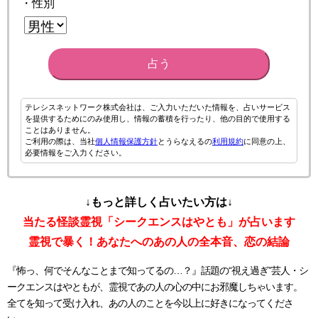
・性別
占う
テレシスネットワーク株式会社は、ご入力いただいた情報を、占いサービス
を提供するためにのみ使用し、情報の蓄積を行ったり、他の目的で使用する
ことはありません。
ご利用の際は、当社
個人情報保護方針
とうらなえるの
利用規約
に同意の上、
必要情報をご入力ください。
↓もっと詳しく占いたい方は↓
当たる怪談霊視「シークエンスはやとも」が占います
霊視で暴く！あなたへのあの人の全本音、恋の結論
『怖っ、何でそんなことまで知ってるの…？』話題の“視え過ぎ”芸人・シ
ークエンスはやともが、霊視であの人の心の中にお邪魔しちゃいます。
全てを知って受け入れ、あの人のことを今以上に好きになってくださ