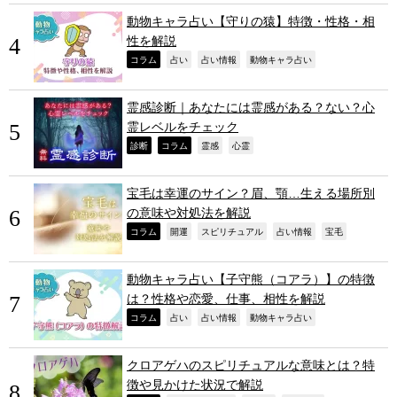
動物キャラ占い【守りの猿】特徴・性格・相
性を解説
,
,
,
,
コラム
占い
占い情報
動物キャラ占い
霊感診断｜あなたには霊感がある？ない？心
霊レベルをチェック
,
,
,
,
診断
コラム
霊感
心霊
宝毛は幸運のサイン？眉、顎…生える場所別
の意味や対処法を解説
,
,
,
,
,
コラム
開運
スピリチュアル
占い情報
宝毛
動物キャラ占い【子守熊（コアラ）】の特徴
は？性格や恋愛、仕事、相性を解説
,
,
,
,
コラム
占い
占い情報
動物キャラ占い
クロアゲハのスピリチュアルな意味とは？特
徴や見かけた状況で解説