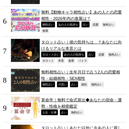
無料【動物キャラ相性占い】あの人との恋愛
相性・2026年内の進展は？
,
,
,
,
,
相性占い
あの人の気持ち
占い
恋愛
無料占い
,
進展
タロット占い｜彼の気持ちは…？あなたに向
けるリアルな本音とは
,
,
,
,
,
タロット占い
あの人の気持ち
占い
恋愛
無料占い
,
,
,
,
タロット
本音
進展
パトラ
無料相性占い｜生年月日で占う2人の恋愛相
性・結婚相性・SEX相性
,
,
,
,
,
相性占い
片思い
占い
相性
無料占い
算命学｜無料で命式算出◆あなたの宿命・運
勢・性格を精密鑑定
,
,
,
人生・仕事
占い
無料占い
タロット占い｜あなた以外に今あの人に親し