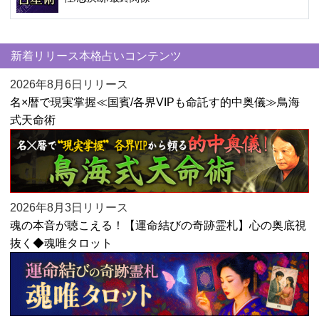
新着リリース本格占いコンテンツ
2026年8月6日リリース
名×暦で現実掌握≪国賓/各界VIPも命託す的中奥儀≫鳥海
式天命術
2026年8月3日リリース
魂の本音が聴こえる！【運命結びの奇跡霊札】心の奥底視
抜く◆魂唯タロット