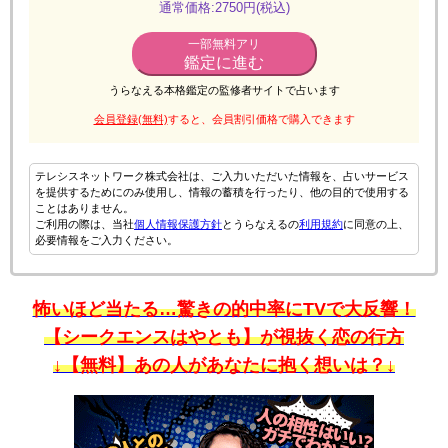
通常価格:2750円(税込)
一部無料アリ
鑑定に進む
うらなえる本格鑑定の監修者サイトで占います
会員登録(無料)
すると、会員割引価格で購入できます
テレシスネットワーク株式会社は、ご入力いただいた情報を、占いサービス
を提供するためにのみ使用し、情報の蓄積を行ったり、他の目的で使用する
ことはありません。
ご利用の際は、当社
個人情報保護方針
とうらなえるの
利用規約
に同意の上、
必要情報をご入力ください。
怖いほど当たる…驚きの的中率にTVで大反響！
【シークエンスはやとも】が視抜く恋の行方
↓【無料】あの人があなたに抱く想いは？↓