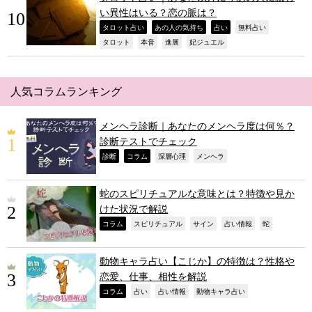
い異性はいる？恋の脈は？
,
,
,
,
タロット占い
あの人の気持ち
占い
無料占い
,
,
,
,
タロット
本音
進展
妃ジュエル
人気コラムランキング
メンヘラ診断｜あなたのメンヘラ度は何％？
診断テストでチェック
,
,
,
,
診断
コラム
深層心理
メンヘラ
蛇のスピリチュアルな意味とは？特徴や見か
けた状況で解説
,
,
,
,
,
コラム
スピリチュアル
サイン
占い情報
蛇
動物キャラ占い【こじか】の特徴は？性格や
恋愛、仕事、相性を解説
,
,
,
,
コラム
占い
占い情報
動物キャラ占い