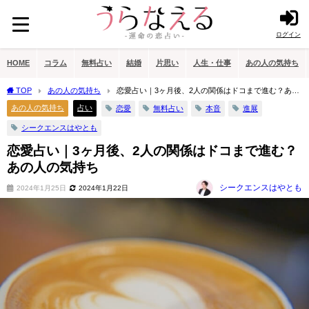
ログイン
HOME
コラム
無料占い
結婚
片思い
人生・仕事
あの人の気持ち
TOP
あの人の気持ち
恋愛占い｜3ヶ月後、2人の関係はドコまで進む？あの
人の気持ち
あの人の気持ち
占い
恋愛
無料占い
本音
進展
シークエンスはやとも
恋愛占い｜3ヶ月後、2人の関係はドコまで進む？
あの人の気持ち
シークエンスはやとも
2024年1月25日
2024年1月22日