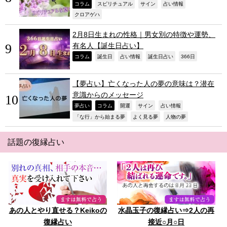
,
,
,
,
コラム
スピリチュアル
サイン
占い情報
,
クロアゲハ
2月8日生まれの性格｜男女別の特徴や運勢、
有名人【誕生日占い】
,
,
,
,
,
コラム
誕生日
占い情報
誕生日占い
366日
【夢占い】亡くなった人の夢の意味は？潜在
意識からのメッセージ
,
,
,
,
,
夢占い
コラム
開運
サイン
占い情報
,
,
,
「な行」から始まる夢
よく見る夢
人物の夢
話題の復縁占い
あの人とやり直せる？Keikoの
水晶玉子の復縁占い⇒2人の再
復縁占い
接近○月○日