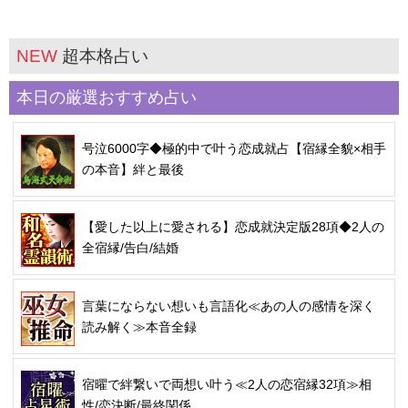
NEW
超本格占い
本日の厳選おすすめ占い
号泣6000字◆極的中で叶う恋成就占【宿縁全貌×相手
の本音】絆と最後
【愛した以上に愛される】恋成就決定版28項◆2人の
全宿縁/告白/結婚
言葉にならない想いも言語化≪あの人の感情を深く
読み解く≫本音全録
宿曜で絆繋いで両想い叶う≪2人の恋宿縁32項≫相
性/恋決断/最終関係