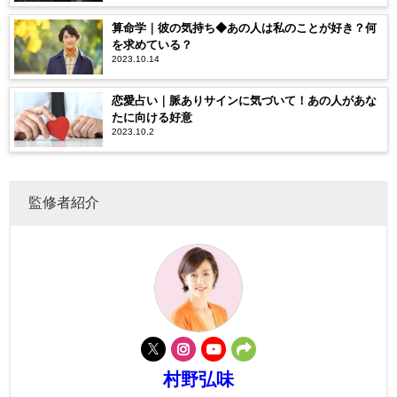
算命学｜彼の気持ち◆あの人は私のことが好き？何
を求めている？
2023.10.14
恋愛占い｜脈ありサインに気づいて！あの人があな
たに向ける好意
2023.10.2
監修者紹介
村野弘味