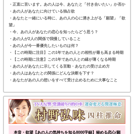
・正直に言います。あの人は今、あなたと「付き合いたい」か否か
・あの人があなたに向けている独占欲
・あなたと一緒にいる時に、あの人の心に湧き上がる「願望」「欲
望」
・今、あの人があなたの恋心を知ったらどう思う？
・あの人が2人の関係で我慢していること
・あの人が今一番優先したいものは何？
・【この時期に注目】この1年であの人との相性が最も高まる時期
・【この時期に注意】この1年であの人との縁が薄くなる時期
・あの人があなたに示してくる言動・あなたの受け止め方
・あの人はあなたとの関係にどんな決断を下す？
・あなたがあの人の想いをすべて受け止めるために大事なこと
本音・欲望【あの人の気持ちを知る8000字録】秘める恋心/願