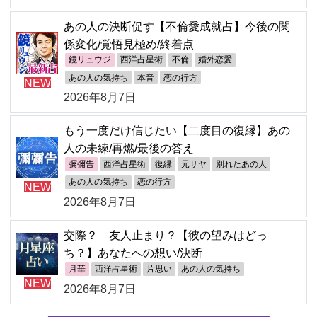
あの人の決断促す【不倫愛成就占】今後の関
係変化/覚悟見極め/終着点
鏡リュウジ
西洋占星術
不倫
婚外恋愛
あの人の気持ち
本音
恋の行方
NEW
2026年8月7日
もう一度だけ信じたい【二度目の復縁】あの
人の未練/再燃/最後の答え
彌彌告
西洋占星術
復縁
元サヤ
別れたあの人
あの人の気持ち
恋の行方
NEW
2026年8月7日
交際？ 友人止まり？【彼の望みはどっ
ち？】あなたへの想い/決断
月華
西洋占星術
片思い
あの人の気持ち
NEW
2026年8月7日