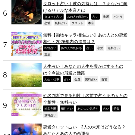
タロット占い｜彼の気持ちは…？あなたに向
けるリアルな本音とは
,
,
,
,
,
タロット占い
あの人の気持ち
占い
進展
パトラ
,
,
,
,
恋愛
無料占い
タロット
本音
無料【動物キャラ相性占い】あの人との恋愛
相性・2026年内の進展は？
,
,
,
,
,
相性占い
あの人の気持ち
占い
恋愛
無料占い
,
進展
人生占い｜あなたの人生を豊かにするもの
は？今後の飛躍と活躍
,
,
,
,
,
人生・仕事
占い
金運
無料占い
貯蓄
姓名判断で見る相性｜名前で占うあの人との
全相性・無料占い
,
,
,
,
,
姓名判断
相性占い
あの人の気持ち
占い
特集
,
無料占い
恋愛タロット占い｜2人の未来はどうなる？
あなたとあの人の恋運命