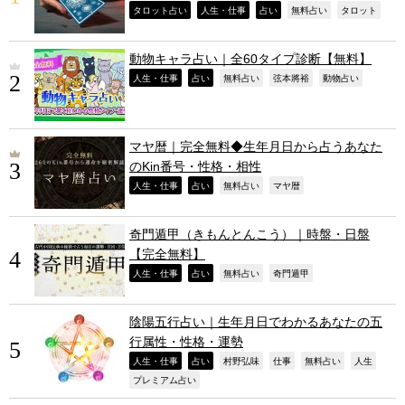
,
,
,
,
,
タロット占い
人生・仕事
占い
無料占い
タロット
動物キャラ占い｜全60タイプ診断【無料】
,
,
,
,
,
人生・仕事
占い
無料占い
弦本將裕
動物占い
マヤ暦｜完全無料◆生年月日から占うあなた
のKin番号・性格・相性
,
,
,
,
人生・仕事
占い
無料占い
マヤ暦
奇門遁甲（きもんとんこう）｜時盤・日盤
【完全無料】
,
,
,
,
人生・仕事
占い
無料占い
奇門遁甲
陰陽五行占い｜生年月日でわかるあなたの五
行属性・性格・運勢
,
,
,
,
,
,
人生・仕事
占い
村野弘味
仕事
無料占い
人生
,
プレミアム占い