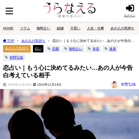
ログイン
HOME
コラム
無料占い
結婚
片思い
人生・仕事
あの人の気持ち
TOP
あの人の気持ち
恋占い｜もう心に決めてるみたい…あの人が今告白考
えている相手
あの人の気持ち
占い
恋愛
無料占い
本音
進展
村野弘味
恋占い｜もう心に決めてるみたい…あの人が今告
白考えている相手
村野弘味
2023年11月14日
2023年11月14日