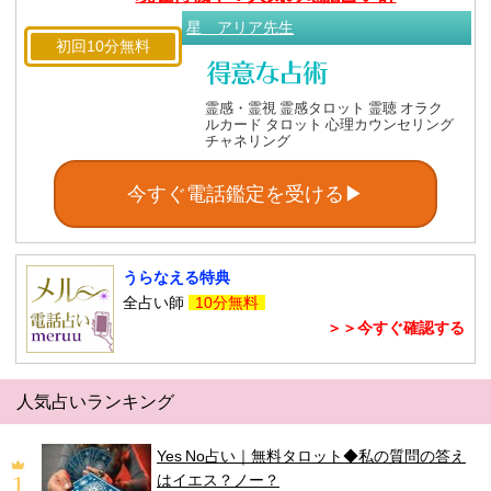
星 アリア先生
初回10分無料
霊感・霊視 霊感タロット 霊聴 オラク
ルカード タロット 心理カウンセリング
チャネリング
今すぐ電話鑑定を受ける▶
うらなえる特典
全占い師
10分無料
＞＞今すぐ確認する
人気占いランキング
Yes No占い｜無料タロット◆私の質問の答え
はイエス？ノー？