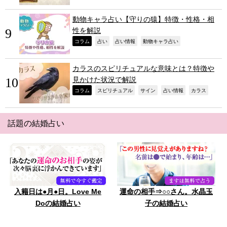
動物キャラ占い【守りの猿】特徴・性格・相
性を解説
,
,
,
,
コラム
占い
占い情報
動物キャラ占い
カラスのスピリチュアルな意味とは？特徴や
見かけた状況で解説
,
,
,
,
,
コラム
スピリチュアル
サイン
占い情報
カラス
話題の結婚占い
入籍日は●月●日。Love Me
運命の相手⇒○○さん。水晶玉
Doの結婚占い
子の結婚占い