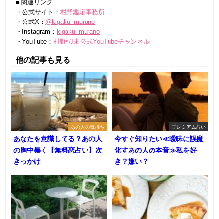
■ 関連リンク
・公式サイト：
村野鑑定事務所
・公式X：
@kigaku_murano
・Instagram：
kigaku_murano
・YouTube：
村野弘味 公式YouTubeチャンネル
他の記事も見る
あの人の気持ち
プレミアム占い
あなたを意識してる？あの人
今すぐ知りたい≪曖昧に誤魔
の胸中暴く【無料恋占い】次
化すあの人の本音≫私を好
きっかけ
き？嫌い？