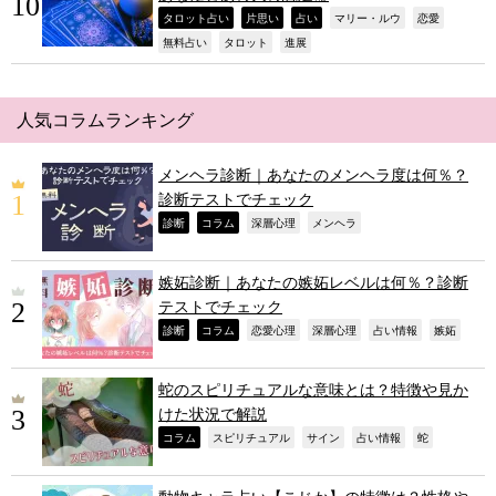
,
,
,
,
,
タロット占い
片思い
占い
マリー・ルウ
恋愛
,
,
,
無料占い
タロット
進展
人気コラムランキング
メンヘラ診断｜あなたのメンヘラ度は何％？
診断テストでチェック
,
,
,
,
診断
コラム
深層心理
メンヘラ
嫉妬診断｜あなたの嫉妬レベルは何％？診断
テストでチェック
,
,
,
,
,
,
診断
コラム
恋愛心理
深層心理
占い情報
嫉妬
蛇のスピリチュアルな意味とは？特徴や見か
けた状況で解説
,
,
,
,
,
コラム
スピリチュアル
サイン
占い情報
蛇