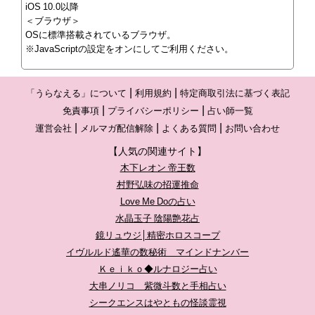
iOS 10.0以降
＜ブラウザ＞
OSに標準搭載されているブラウザ。
※JavaScriptの設定をオンにしてご利用ください。
「うらなえる」について
利用規約
特定商取引法に基づく表記
免責事項
プライバシーポリシー
占い師一覧
運営会社
メルマガ配信解除
よくある質問
お問い合わせ
【人気の関連サイト】
木下レオン 帝王数
村野弘味の招運推命
Love Me Doの占い
水晶玉子 陰陽艶花占
鏡リュウジ│精密ホロスコープ
イヴルルド遙華の数秘術 マインドナンバー
Ｋｅｉｋｏ◆ルナロジー占い
大串ノリコ 紫微斗数と手相占い
シークエンスはやともの怪談霊視