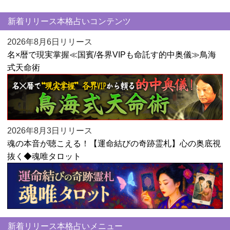
新着リリース本格占いコンテンツ
2026年8月6日リリース
名×暦で現実掌握≪国賓/各界VIPも命託す的中奥儀≫鳥海
式天命術
2026年8月3日リリース
魂の本音が聴こえる！【運命結びの奇跡霊札】心の奥底視
抜く◆魂唯タロット
新着リリース本格占いメニュー