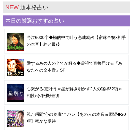
NEW
超本格占い
本日の厳選おすすめ占い
号泣6000字◆極的中で叶う恋成就占【宿縁全貌×相手
の本音】絆と最後
愛するあの人の全てが解る◆霊視で直接届ける『あ
なたへの全本音』SP
心繋がる/恋叶う≪星が解き明かす2人の宿縁32項≫
相性/今/転機/最後
視た瞬間“心の奥底”全バレ【あの人の本音＆願望◆20
項】密かな期待