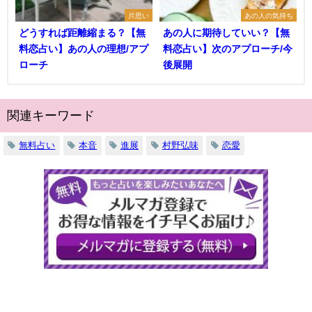
片思い
あの人の気持ち
どうすれば距離縮まる？【無
あの人に期待していい？【無
料恋占い】あの人の理想/アプ
料恋占い】次のアプローチ/今
ローチ
後展開
関連キーワード
無料占い
本音
進展
村野弘味
恋愛