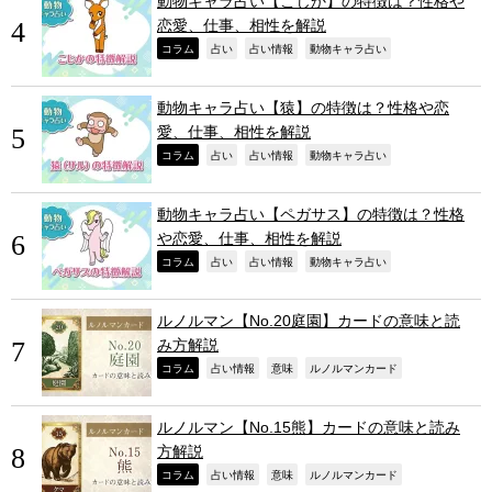
動物キャラ占い【こじか】の特徴は？性格や
恋愛、仕事、相性を解説
,
,
,
,
コラム
占い
占い情報
動物キャラ占い
動物キャラ占い【猿】の特徴は？性格や恋
愛、仕事、相性を解説
,
,
,
,
コラム
占い
占い情報
動物キャラ占い
動物キャラ占い【ペガサス】の特徴は？性格
や恋愛、仕事、相性を解説
,
,
,
,
コラム
占い
占い情報
動物キャラ占い
ルノルマン【No.20庭園】カードの意味と読
み方解説
,
,
,
,
コラム
占い情報
意味
ルノルマンカード
ルノルマン【No.15熊】カードの意味と読み
方解説
,
,
,
,
コラム
占い情報
意味
ルノルマンカード