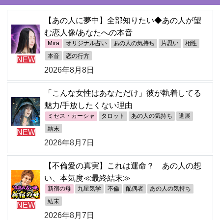
【あの人に夢中】全部知りたい◆あの人が望
む恋人像/あなたへの本音
Mira
オリジナル占い
あの人の気持ち
片思い
相性
本音
恋の行方
NEW
2026年8月8日
「こんな女性はあなただけ」彼が執着してる
魅力/手放したくない理由
ミセス・カーシャ
タロット
あの人の気持ち
進展
結末
NEW
2026年8月7日
【不倫愛の真実】これは運命？ あの人の想
い、本気度≪最終結末≫
新宿の母
九星気学
不倫
配偶者
あの人の気持ち
結末
NEW
2026年8月7日