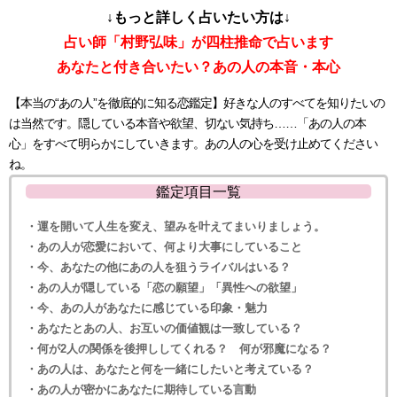
↓もっと詳しく占いたい方は↓
占い師「村野弘味」が四柱推命で占います
あなたと付き合いたい？あの人の本音・本心
【本当の“あの人”を徹底的に知る恋鑑定】好きな人のすべてを知りたいの
は当然です。隠している本音や欲望、切ない気持ち……「あの人の本
心」をすべて明らかにしていきます。あの人の心を受け止めてください
ね。
鑑定項目一覧
・運を開いて人生を変え、望みを叶えてまいりましょう。
・あの人が恋愛において、何より大事にしていること
・今、あなたの他にあの人を狙うライバルはいる？
・あの人が隠している「恋の願望」「異性への欲望」
・今、あの人があなたに感じている印象・魅力
・あなたとあの人、お互いの価値観は一致している？
・何が2人の関係を後押ししてくれる？ 何が邪魔になる？
・あの人は、あなたと何を一緒にしたいと考えている？
・あの人が密かにあなたに期待している言動