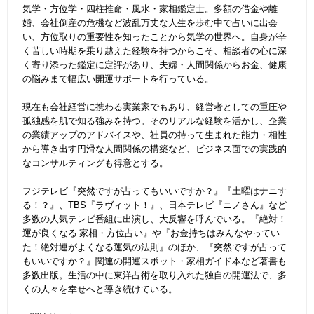
気学・方位学・四柱推命・風水・家相鑑定士。多額の借金や離
婚、会社倒産の危機など波乱万丈な人生を歩む中で占いに出会
い、方位取りの重要性を知ったことから気学の世界へ。自身が辛
く苦しい時期を乗り越えた経験を持つからこそ、相談者の心に深
く寄り添った鑑定に定評があり、夫婦・人間関係からお金、健康
の悩みまで幅広い開運サポートを行っている。
現在も会社経営に携わる実業家でもあり、経営者としての重圧や
孤独感を肌で知る強みを持つ。そのリアルな経験を活かし、企業
の業績アップのアドバイスや、社員の持って生まれた能力・相性
から導き出す円滑な人間関係の構築など、ビジネス面での実践的
なコンサルティングも得意とする。
フジテレビ『突然ですが占ってもいいですか？』『土曜はナニす
る！？』、TBS『ラヴィット！』、日本テレビ『ニノさん』など
多数の人気テレビ番組に出演し、大反響を呼んでいる。『絶対！
運が良くなる 家相・方位占い』や『お金持ちはみんなやってい
た！絶対運がよくなる運気の法則』のほか、『突然ですが占って
もいいですか？』関連の開運スポット・家相ガイド本など著書も
多数出版。生活の中に東洋占術を取り入れた独自の開運法で、多
くの人々を幸せへと導き続けている。