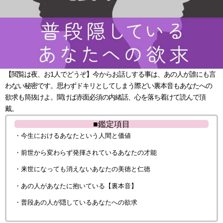
【閲覧は夜、お1人でどうぞ】今からお話しする事は、あの人が誰にも言
わない秘密です。思わずドキリとしてしまう際どい裏本音もあなたへの
欲求も筒抜けよ。聞けば赤面必須の内緒話、心を落ち着けて読んで頂
戴。
■鑑定項目
・今生におけるあなたという人間と価値
・前世から変わらず発揮されているあなたの才能
・来世になっても消えないあなたの美徳と仁徳
・あの人があなたに抱いている【裏本音】
・普段あの人が隠しているあなたへの欲求