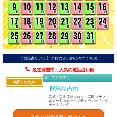
【電話占いメル】プロの占い師に今すぐ相談
現在待機中：人気の電話占い師
星 アリア先生
初回10分無料
霊感・霊視 霊感タロット 霊聴 オラク
ルカード タロット 心理カウンセリング
チャネリング