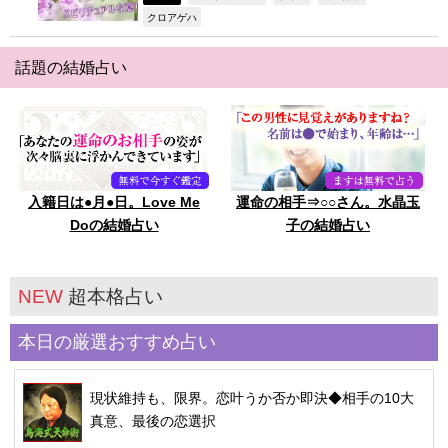
,
クロアゲハ
話題の結婚占い
入籍日は●月●日。Love Me
運命の相手⇒○○さん。水晶玉
Doの結婚占い
子の結婚占い
NEW
超本格占い
本日の厳選おすすめ占い
現状維持も、限界。恋叶うか否か即決◆相手の10大
真意、最後の恋選択