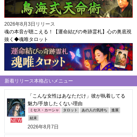
2026年8月3日リリース
魂の本音が聴こえる！【運命結びの奇跡霊札】心の奥底視
抜く◆魂唯タロット
新着リリース本格占いメニュー
「こんな女性はあなただけ」彼が執着してる
魅力/手放したくない理由
ミセス・カーシャ
タロット
あの人の気持ち
進展
結末
NEW
2026年8月7日