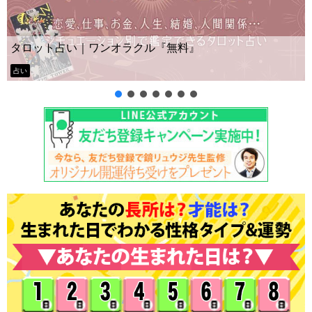
Yes No占い｜無料タロット◆私の質
』
ー？
タロット占い