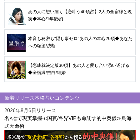
あの人に想い届く【恋叶う40項占】2人の全宿縁と現
実◆本心/1年後/終
本音も秘密も“隠し事ゼロ”あの人の本心20項◆あなた
への願望/決断
【恋成就決定版30項】あの人と愛し合い添い遂げる
◆全宿縁/告白/結婚
新着リリース本格占いコンテンツ
2026年8月6日リリース
名×暦で現実掌握≪国賓/各界VIPも命託す的中奥儀≫鳥海
式天命術