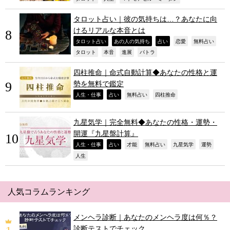
タロット占い｜彼の気持ちは…？あなたに向
けるリアルな本音とは
,
,
,
,
,
タロット占い
あの人の気持ち
占い
恋愛
無料占い
,
,
,
,
タロット
本音
進展
パトラ
四柱推命｜命式自動計算◆あなたの性格と運
勢を無料で鑑定
,
,
,
,
人生・仕事
占い
無料占い
四柱推命
九星気学｜完全無料◆あなたの性格・運勢・
開運『九星盤計算』
,
,
,
,
,
,
人生・仕事
占い
才能
無料占い
九星気学
運勢
,
人生
人気コラムランキング
メンヘラ診断｜あなたのメンヘラ度は何％？
診断テストでチェック