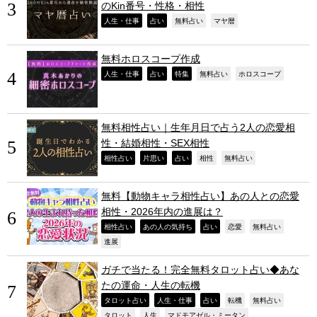
のKin番号・性格・相性
,
,
,
,
人生・仕事
占い
無料占い
マヤ暦
無料ホロスコープ作成
,
,
,
,
,
人生・仕事
占い
特集
無料占い
ホロスコープ
無料相性占い｜生年月日で占う2人の恋愛相
性・結婚相性・SEX相性
,
,
,
,
,
相性占い
片思い
占い
相性
無料占い
無料【動物キャラ相性占い】あの人との恋愛
相性・2026年内の進展は？
,
,
,
,
,
相性占い
あの人の気持ち
占い
恋愛
無料占い
,
進展
ガチで当たる！完全無料タロット占い◆あな
たの運命・人生の転機
,
,
,
,
,
タロット占い
人生・仕事
占い
転機
無料占い
,
,
,
タロット
人生
マドモアゼル・ミータン