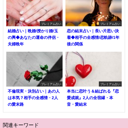
プレミアム占い
プレミアム占い
結婚占い｜晩婚/授かり婚/玉
恋の結末占い｜長い片思い決
の輿◆あなたの運命の伴侶・
着◆相手の全感情/恋軌跡/1年
夫婦晩年
後の関係
プレミアム占い
プレミアム占い
不倫現実・決別占い｜あの人
本当に恋叶う＆結ばれる『恋
は本気？相手の全感情・2人
愛成就』2人の全宿縁・本
の愛末路
音・愛結末
関連キーワード