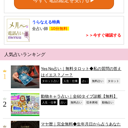
今すぐ電話鑑定を受ける▶
うらなえる特典
全占い師
10分無料
＞＞今すぐ確認する
人気占いランキング
Yes No占い｜無料タロット◆私の質問の答え
はイエス？ノー？
,
,
,
,
,
タロット占い
人生・仕事
占い
無料占い
タロット
動物キャラ占い｜全60タイプ診断【無料】
,
,
,
,
,
人生・仕事
占い
無料占い
弦本將裕
動物占い
マヤ暦｜完全無料◆生年月日から占うあなた