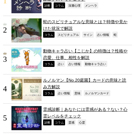
,
,
,
,
診断
コラム
深層心理
メンヘラ
蛇のスピリチュアルな意味とは？特徴や見か
けた状況で解説
,
,
,
,
,
コラム
スピリチュアル
サイン
占い情報
蛇
動物キャラ占い【こじか】の特徴は？性格や
恋愛、仕事、相性を解説
,
,
,
,
コラム
占い
占い情報
動物キャラ占い
ルノルマン【No.20庭園】カードの意味と読
み方解説
,
,
,
,
コラム
占い情報
意味
ルノルマンカード
霊感診断｜あなたには霊感がある？ない？心
霊レベルをチェック
,
,
,
,
診断
コラム
霊感
心霊