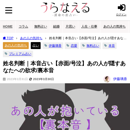
ログイン
HOME
コラム
無料占い
結婚
片思い
人生・仕事
あの人の気持ち
TOP
あの人の気持ち
姓名判断｜本音占い【赤面/号泣】あの人が隠すあなた
への欲求/裏本音
あの人の気持ち
占い
伊藤璃香
恋愛
無料占い
本音
プレミアム占い
姓名判断｜本音占い【赤面/号泣】あの人が隠すあ
なたへの欲求/裏本音
伊藤璃香
2023年3月31日
2023年3月30日