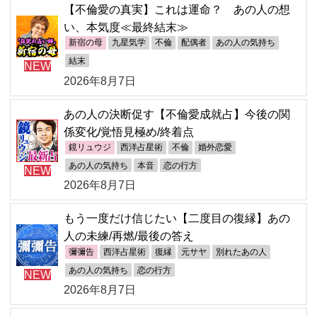
【不倫愛の真実】これは運命？ あの人の想
い、本気度≪最終結末≫
新宿の母
九星気学
不倫
配偶者
あの人の気持ち
結末
NEW
2026年8月7日
あの人の決断促す【不倫愛成就占】今後の関
係変化/覚悟見極め/終着点
鏡リュウジ
西洋占星術
不倫
婚外恋愛
あの人の気持ち
本音
恋の行方
NEW
2026年8月7日
もう一度だけ信じたい【二度目の復縁】あの
人の未練/再燃/最後の答え
彌彌告
西洋占星術
復縁
元サヤ
別れたあの人
あの人の気持ち
恋の行方
NEW
2026年8月7日