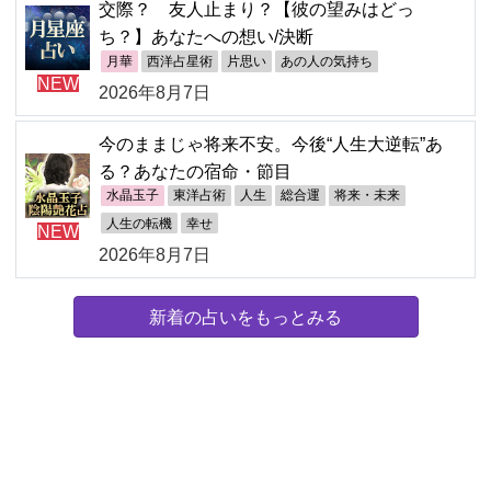
交際？ 友人止まり？【彼の望みはどっ
ち？】あなたへの想い/決断
月華
西洋占星術
片思い
あの人の気持ち
NEW
2026年8月7日
今のままじゃ将来不安。今後“人生大逆転”あ
る？あなたの宿命・節目
水晶玉子
東洋占術
人生
総合運
将来・未来
人生の転機
幸せ
NEW
2026年8月7日
新着の占いをもっとみる