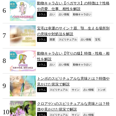
動物キャラ占い【ペガサス】の特徴は？性格
や恋愛、仕事、相性を解説
,
,
,
,
コラム
占い
占い情報
動物キャラ占い
宝毛は幸運のサイン？眉、顎…生える場所別
の意味や対処法を解説
,
,
,
,
,
コラム
開運
スピリチュアル
占い情報
宝毛
動物キャラ占い【守りの猿】特徴・性格・相
性を解説
,
,
,
,
コラム
占い
占い情報
動物キャラ占い
トンボのスピリチュアルな意味とは？特徴や
見かけた状況で解説
,
,
,
,
,
コラム
スピリチュアル
サイン
占い情報
トンボ
クロアゲハのスピリチュアルな意味とは？特
徴や見かけた状況で解説
,
,
,
,
コラム
スピリチュアル
サイン
占い情報