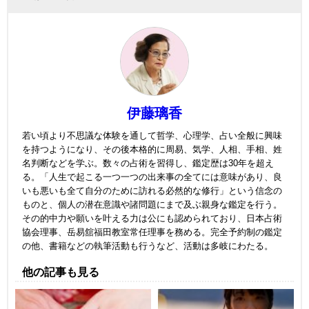
伊藤璃香
若い頃より不思議な体験を通して哲学、心理学、占い全般に興味
を持つようになり、その後本格的に周易、気学、人相、手相、姓
名判断などを学ぶ。数々の占術を習得し、鑑定歴は30年を超え
る。「人生で起こる一つ一つの出来事の全てには意味があり、良
いも悪いも全て自分のために訪れる必然的な修行」という信念の
ものと、個人の潜在意識や諸問題にまで及ぶ親身な鑑定を行う。
その的中力や願いを叶える力は公にも認められており、日本占術
協会理事、岳易舘福田教室常任理事を務める。完全予約制の鑑定
の他、書籍などの執筆活動も行うなど、活動は多岐にわたる。
他の記事も見る